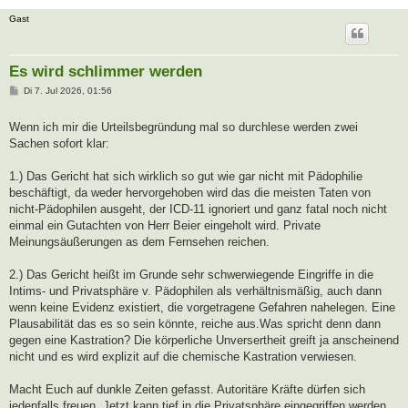
Gast
Es wird schlimmer werden
B
Di 7. Jul 2026, 01:56
e
i
t
Wenn ich mir die Urteilsbegründung mal so durchlese werden zwei
r
Sachen sofort klar:
a
g
1.) Das Gericht hat sich wirklich so gut wie gar nicht mit Pädophilie
beschäftigt, da weder hervorgehoben wird das die meisten Taten von
nicht-Pädophilen ausgeht, der ICD-11 ignoriert und ganz fatal noch nicht
einmal ein Gutachten von Herr Beier eingeholt wird. Private
Meinungsäußerungen as dem Fernsehen reichen.
2.) Das Gericht heißt im Grunde sehr schwerwiegende Eingriffe in die
Intims- und Privatsphäre v. Pädophilen als verhältnismäßig, auch dann
wenn keine Evidenz existiert, die vorgetragene Gefahren nahelegen. Eine
Plausabilität das es so sein könnte, reiche aus.Was spricht denn dann
gegen eine Kastration? Die körperliche Unversertheit greift ja anscheinend
nicht und es wird explizit auf die chemische Kastration verwiesen.
Macht Euch auf dunkle Zeiten gefasst. Autoritäre Kräfte dürfen sich
jedenfalls freuen. Jetzt kann tief in die Privatsphäre eingegriffen werden.