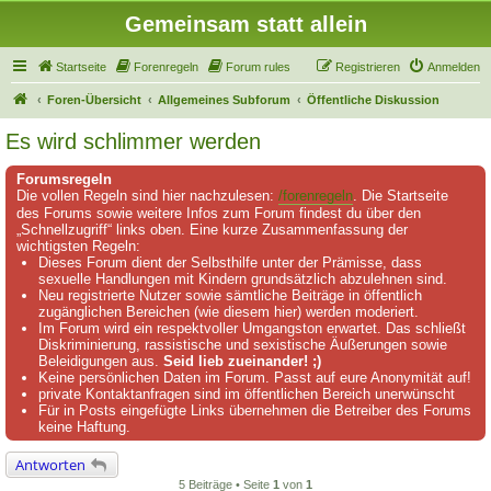
Gemeinsam statt allein
Startseite
Forenregeln
Forum rules
Registrieren
Anmelden
Foren-Übersicht
Allgemeines Subforum
Öffentliche Diskussion
Es wird schlimmer werden
Forumsregeln
Die vollen Regeln sind hier nachzulesen:
/forenregeln
. Die Startseite
des Forums sowie weitere Infos zum Forum findest du über den
„Schnellzugriff“ links oben. Eine kurze Zusammenfassung der
wichtigsten Regeln:
Dieses Forum dient der Selbsthilfe unter der Prämisse, dass
sexuelle Handlungen mit Kindern grundsätzlich abzulehnen sind.
Neu registrierte Nutzer sowie sämtliche Beiträge in öffentlich
zugänglichen Bereichen (wie diesem hier) werden moderiert.
Im Forum wird ein respektvoller Umgangston erwartet. Das schließt
Diskriminierung, rassistische und sexistische Äußerungen sowie
Beleidigungen aus.
Seid lieb zueinander! ;)
Keine persönlichen Daten im Forum. Passt auf eure Anonymität auf!
private Kontaktanfragen sind im öffentlichen Bereich unerwünscht
Für in Posts eingefügte Links übernehmen die Betreiber des Forums
keine Haftung.
Antworten
5 Beiträge • Seite
1
von
1