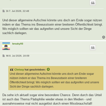
B
Di 7. Jul 2026, 22:48
e
i
t
Und dieser allgemeine Aufschrei könnte uns doch am Ende sogar nützen
r
indem er das Thema ins Bewusstsein einer breiteren Öffentlichkeit bringt.
a
g
Wo möglich sollten wir das aufgreifen und unsere Sicht der Dinge
sachlich darlegen.
breaky93
B
Mi 8. Jul 2026, 16:09
e
i
t
r
Chrissy
hat geschrieben:
a
g
Und dieser allgemeine Aufschrei könnte uns doch am Ende sogar
nützen indem er das Thema ins Bewusstsein einer breiteren
Öffentlichkeit bringt. Wo möglich sollten wir das aufgreifen und unsere
Sicht der Dinge sachlich darlegen.
Da sehe ich aktuell sogar eine besondere Chance. Denn durch das Urteil
ist auch das Thema Pädophilie wieder etwas in den Medien - und
ausnahmsweise mal nicht ausgelöst durch einen Missbrauchsfall!