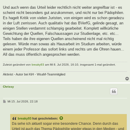
Und auch wenn das Urteil leider rechtlich nicht weiter angreifbar ist - es
scheint nicht besonders gut anzukommen, und nicht nur bei Pädophilen.
Es hagelt Kritik von vielen Juristen, von einigen wird es schon geradezu
in der Luft zerrissen. Auch qualitativ hat das BVerfG, gelinde gesagt, an
einigen Stellen verdammt schlampig gearbeitet. Komplett willkürliche
Gewichtung der Quellen, Falschaussagen zur Studienlage, etc. etc...
Teils haben die ihre eigenen Quellen anscheinend nicht mal richtig
gelesen. Würde man sowas als Hausarbeit im Studium arbeiten, würde
einem jeder Professor das sofort links und rechts um die Ohren hauen...
All das muss öffentlich angesprochen werden.
Zuletzt geändert von
breaky93
am Mi 8. Jul 2026, 16:10, insgesamt 1-mal geändert.
Aktivist - Autor bei KiH - WsaM-Teammitglied
Chrissy
B
Mi 15. Jul 2026, 22:18
e
i
t
r
breaky93
hat geschrieben:
a
g
Da sehe ich aktuell sogar eine besondere Chance. Denn durch das
Urteil ist auch das Thema Pädophilie wieder etwas in den Medien - und