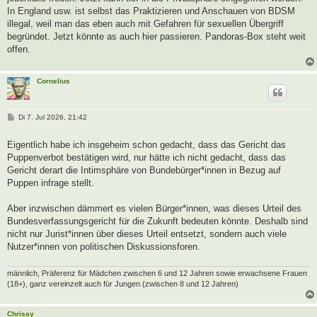
In England usw. ist selbst das Praktizieren und Anschauen von BDSM
illegal, weil man das eben auch mit Gefahren für sexuellen Übergriff
begründet. Jetzt könnte as auch hier passieren. Pandoras-Box steht weit
offen.
Cornelius
B
Di 7. Jul 2026, 21:42
e
i
t
Eigentlich habe ich insgeheim schon gedacht, dass das Gericht das
r
Puppenverbot bestätigen wird, nur hätte ich nicht gedacht, dass das
a
g
Gericht derart die Intimsphäre von Bundebürger*innen in Bezug auf
Puppen infrage stellt.
Aber inzwischen dämmert es vielen Bürger*innen, was dieses Urteil des
Bundesverfassungsgericht für die Zukunft bedeuten könnte. Deshalb sind
nicht nur Jurist*innen über dieses Urteil entsetzt, sondern auch viele
Nutzer*innen von politischen Diskussionsforen.
männlich, Präferenz für Mädchen zwischen 6 und 12 Jahren sowie erwachsene Frauen
(18+), ganz vereinzelt auch für Jungen (zwischen 8 und 12 Jahren)
Chrissy