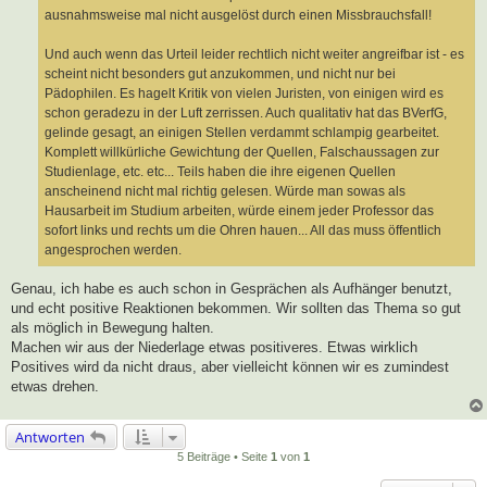
ausnahmsweise mal nicht ausgelöst durch einen Missbrauchsfall!
Und auch wenn das Urteil leider rechtlich nicht weiter angreifbar ist - es
scheint nicht besonders gut anzukommen, und nicht nur bei
Pädophilen. Es hagelt Kritik von vielen Juristen, von einigen wird es
schon geradezu in der Luft zerrissen. Auch qualitativ hat das BVerfG,
gelinde gesagt, an einigen Stellen verdammt schlampig gearbeitet.
Komplett willkürliche Gewichtung der Quellen, Falschaussagen zur
Studienlage, etc. etc... Teils haben die ihre eigenen Quellen
anscheinend nicht mal richtig gelesen. Würde man sowas als
Hausarbeit im Studium arbeiten, würde einem jeder Professor das
sofort links und rechts um die Ohren hauen... All das muss öffentlich
angesprochen werden.
Genau, ich habe es auch schon in Gesprächen als Aufhänger benutzt,
und echt positive Reaktionen bekommen. Wir sollten das Thema so gut
als möglich in Bewegung halten.
Machen wir aus der Niederlage etwas positiveres. Etwas wirklich
Positives wird da nicht draus, aber vielleicht können wir es zumindest
etwas drehen.
Antworten
5 Beiträge • Seite
1
von
1