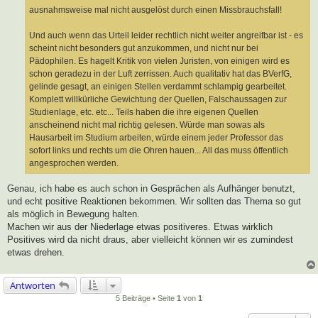
ausnahmsweise mal nicht ausgelöst durch einen Missbrauchsfall!
Und auch wenn das Urteil leider rechtlich nicht weiter angreifbar ist - es
scheint nicht besonders gut anzukommen, und nicht nur bei
Pädophilen. Es hagelt Kritik von vielen Juristen, von einigen wird es
schon geradezu in der Luft zerrissen. Auch qualitativ hat das BVerfG,
gelinde gesagt, an einigen Stellen verdammt schlampig gearbeitet.
Komplett willkürliche Gewichtung der Quellen, Falschaussagen zur
Studienlage, etc. etc... Teils haben die ihre eigenen Quellen
anscheinend nicht mal richtig gelesen. Würde man sowas als
Hausarbeit im Studium arbeiten, würde einem jeder Professor das
sofort links und rechts um die Ohren hauen... All das muss öffentlich
angesprochen werden.
Genau, ich habe es auch schon in Gesprächen als Aufhänger benutzt,
und echt positive Reaktionen bekommen. Wir sollten das Thema so gut
als möglich in Bewegung halten.
Machen wir aus der Niederlage etwas positiveres. Etwas wirklich
Positives wird da nicht draus, aber vielleicht können wir es zumindest
etwas drehen.
Antworten
5 Beiträge • Seite
1
von
1