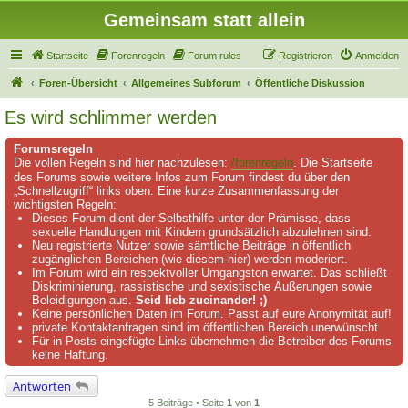
Gemeinsam statt allein
Startseite
Forenregeln
Forum rules
Registrieren
Anmelden
Foren-Übersicht
Allgemeines Subforum
Öffentliche Diskussion
Es wird schlimmer werden
Forumsregeln
Die vollen Regeln sind hier nachzulesen:
/forenregeln
. Die Startseite
des Forums sowie weitere Infos zum Forum findest du über den
„Schnellzugriff“ links oben. Eine kurze Zusammenfassung der
wichtigsten Regeln:
Dieses Forum dient der Selbsthilfe unter der Prämisse, dass
sexuelle Handlungen mit Kindern grundsätzlich abzulehnen sind.
Neu registrierte Nutzer sowie sämtliche Beiträge in öffentlich
zugänglichen Bereichen (wie diesem hier) werden moderiert.
Im Forum wird ein respektvoller Umgangston erwartet. Das schließt
Diskriminierung, rassistische und sexistische Äußerungen sowie
Beleidigungen aus.
Seid lieb zueinander! ;)
Keine persönlichen Daten im Forum. Passt auf eure Anonymität auf!
private Kontaktanfragen sind im öffentlichen Bereich unerwünscht
Für in Posts eingefügte Links übernehmen die Betreiber des Forums
keine Haftung.
Antworten
5 Beiträge • Seite
1
von
1