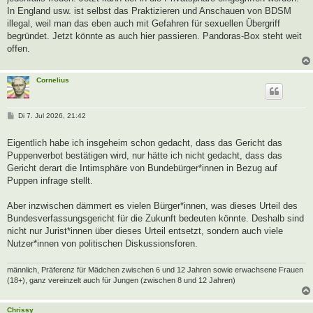
In England usw. ist selbst das Praktizieren und Anschauen von BDSM
illegal, weil man das eben auch mit Gefahren für sexuellen Übergriff
begründet. Jetzt könnte as auch hier passieren. Pandoras-Box steht weit
offen.
Cornelius
B
Di 7. Jul 2026, 21:42
e
i
t
Eigentlich habe ich insgeheim schon gedacht, dass das Gericht das
r
Puppenverbot bestätigen wird, nur hätte ich nicht gedacht, dass das
a
g
Gericht derart die Intimsphäre von Bundebürger*innen in Bezug auf
Puppen infrage stellt.
Aber inzwischen dämmert es vielen Bürger*innen, was dieses Urteil des
Bundesverfassungsgericht für die Zukunft bedeuten könnte. Deshalb sind
nicht nur Jurist*innen über dieses Urteil entsetzt, sondern auch viele
Nutzer*innen von politischen Diskussionsforen.
männlich, Präferenz für Mädchen zwischen 6 und 12 Jahren sowie erwachsene Frauen
(18+), ganz vereinzelt auch für Jungen (zwischen 8 und 12 Jahren)
Chrissy