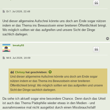
B
Di 7. Jul 2026, 22:48
e
i
t
Und dieser allgemeine Aufschrei könnte uns doch am Ende sogar nützen
r
indem er das Thema ins Bewusstsein einer breiteren Öffentlichkeit bringt.
a
g
Wo möglich sollten wir das aufgreifen und unsere Sicht der Dinge
sachlich darlegen.
breaky93
B
Mi 8. Jul 2026, 16:09
e
i
t
r
Chrissy
hat geschrieben:
a
g
Und dieser allgemeine Aufschrei könnte uns doch am Ende sogar
nützen indem er das Thema ins Bewusstsein einer breiteren
Öffentlichkeit bringt. Wo möglich sollten wir das aufgreifen und unsere
Sicht der Dinge sachlich darlegen.
Da sehe ich aktuell sogar eine besondere Chance. Denn durch das Urteil
ist auch das Thema Pädophilie wieder etwas in den Medien - und
ausnahmsweise mal nicht ausgelöst durch einen Missbrauchsfall!