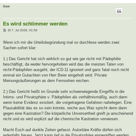
Gast
Es wird schlimmer werden
B
Di 7. Jul 2026, 01:56
e
i
t
Wenn ich mir die Urteilsbegründung mal so durchlese werden zwei
r
Sachen sofort klar:
a
g
1.) Das Gericht hat sich wirklich so gut wie gar nicht mit Pädophilie
beschäftigt, da weder hervorgehoben wird das die meisten Taten von
nicht-Pädophilen ausgeht, der ICD-11 ignoriert und ganz fatal noch nicht
einmal ein Gutachten von Herr Beier eingeholt wird. Private
Meinungsäußerungen as dem Fernsehen reichen.
2.) Das Gericht heißt im Grunde sehr schwerwiegende Eingriffe in die
Intims- und Privatsphäre v. Pädophilen als verhältnismäßig, auch dann
wenn keine Evidenz existiert, die vorgetragene Gefahren nahelegen. Eine
Plausabilität das es so sein könnte, reiche aus.Was spricht denn dann
gegen eine Kastration? Die körperliche Unversertheit greift ja anscheinend
nicht und es wird explizit auf die chemische Kastration verwiesen.
Macht Euch auf dunkle Zeiten gefasst. Autoritäre Kräfte dürfen sich
jedenfalls freuen. Jetzt kann tief in die Privatsphäre eingegriffen werden.