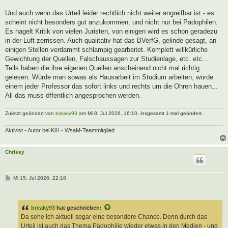
Und auch wenn das Urteil leider rechtlich nicht weiter angreifbar ist - es
scheint nicht besonders gut anzukommen, und nicht nur bei Pädophilen.
Es hagelt Kritik von vielen Juristen, von einigen wird es schon geradezu
in der Luft zerrissen. Auch qualitativ hat das BVerfG, gelinde gesagt, an
einigen Stellen verdammt schlampig gearbeitet. Komplett willkürliche
Gewichtung der Quellen, Falschaussagen zur Studienlage, etc. etc...
Teils haben die ihre eigenen Quellen anscheinend nicht mal richtig
gelesen. Würde man sowas als Hausarbeit im Studium arbeiten, würde
einem jeder Professor das sofort links und rechts um die Ohren hauen...
All das muss öffentlich angesprochen werden.
Zuletzt geändert von
breaky93
am Mi 8. Jul 2026, 16:10, insgesamt 1-mal geändert.
Aktivist - Autor bei KiH - WsaM-Teammitglied
Chrissy
B
Mi 15. Jul 2026, 22:18
e
i
t
r
breaky93
hat geschrieben:
a
g
Da sehe ich aktuell sogar eine besondere Chance. Denn durch das
Urteil ist auch das Thema Pädophilie wieder etwas in den Medien - und