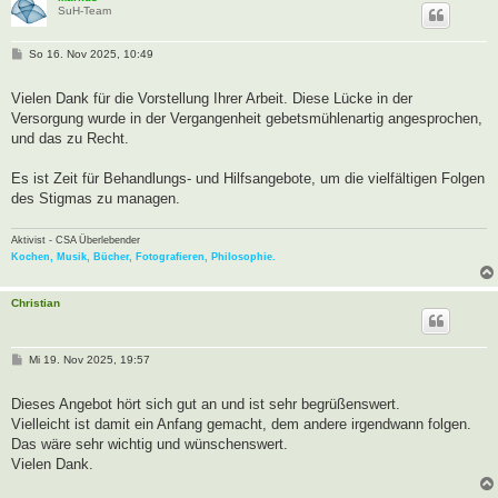
SuH-Team
B
So 16. Nov 2025, 10:49
e
i
t
Vielen Dank für die Vorstellung Ihrer Arbeit. Diese Lücke in der
r
Versorgung wurde in der Vergangenheit gebetsmühlenartig angesprochen,
a
g
und das zu Recht.
Es ist Zeit für Behandlungs- und Hilfsangebote, um die vielfältigen Folgen
des Stigmas zu managen.
Aktivist - CSA Überlebender
Kochen, Musik, Bücher, Fotografieren, Philosophie.
Christian
B
Mi 19. Nov 2025, 19:57
e
i
t
Dieses Angebot hört sich gut an und ist sehr begrüßenswert.
r
Vielleicht ist damit ein Anfang gemacht, dem andere irgendwann folgen.
a
g
Das wäre sehr wichtig und wünschenswert.
Vielen Dank.