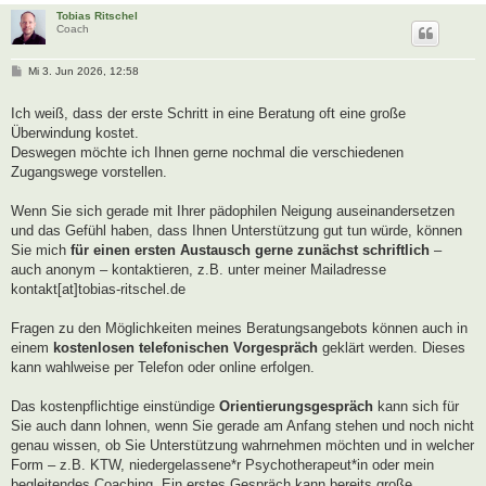
Tobias Ritschel
Coach
B
Mi 3. Jun 2026, 12:58
e
i
t
Ich weiß, dass der erste Schritt in eine Beratung oft eine große
r
Überwindung kostet.
a
g
Deswegen möchte ich Ihnen gerne nochmal die verschiedenen
Zugangswege vorstellen.
Wenn Sie sich gerade mit Ihrer pädophilen Neigung auseinandersetzen
und das Gefühl haben, dass Ihnen Unterstützung gut tun würde, können
Sie mich
für einen ersten Austausch gerne zunächst schriftlich
–
auch anonym – kontaktieren, z.B. unter meiner Mailadresse
kontakt[at]tobias-ritschel.de
Fragen zu den Möglichkeiten meines Beratungsangebots können auch in
einem
kostenlosen telefonischen Vorgespräch
geklärt werden. Dieses
kann wahlweise per Telefon oder online erfolgen.
Das kostenpflichtige einstündige
Orientierungsgespräch
kann sich für
Sie auch dann lohnen, wenn Sie gerade am Anfang stehen und noch nicht
genau wissen, ob Sie Unterstützung wahrnehmen möchten und in welcher
Form – z.B. KTW, niedergelassene*r Psychotherapeut*in oder mein
begleitendes Coaching. Ein erstes Gespräch kann bereits große