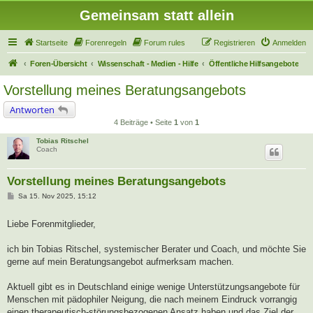
Gemeinsam statt allein
Startseite
Forenregeln
Forum rules
Registrieren
Anmelden
Foren-Übersicht
Wissenschaft - Medien - Hilfe
Öffentliche Hilfsangebote
Vorstellung meines Beratungsangebots
Antworten
4 Beiträge • Seite
1
von
1
Tobias Ritschel
Coach
Vorstellung meines Beratungsangebots
B
Sa 15. Nov 2025, 15:12
e
i
t
Liebe Forenmitglieder,
r
a
g
ich bin Tobias Ritschel, systemischer Berater und Coach, und möchte Sie
gerne auf mein Beratungsangebot aufmerksam machen.
Aktuell gibt es in Deutschland einige wenige Unterstützungsangebote für
Menschen mit pädophiler Neigung, die nach meinem Eindruck vorrangig
einen therapeutisch-störungsbezogenen Ansatz haben und das Ziel der