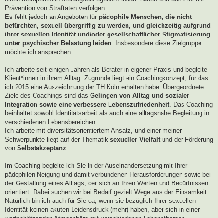
Prävention von Straftaten verfolgen.
Es fehlt jedoch an Angeboten für
pädophile Menschen, die nicht
befürchten, sexuell übergriffig zu werden, und gleichzeitig aufgrund
ihrer sexuellen Identität und/oder gesellschaftlicher Stigmatisierung
unter psychischer Belastung leiden
. Insbesondere diese Zielgruppe
möchte ich ansprechen.
Ich arbeite seit einigen Jahren als Berater in eigener Praxis und begleite
Klient*innen in ihrem Alltag. Zugrunde liegt ein Coachingkonzept, für das
ich 2015 eine Auszeichnung der TH Köln erhalten habe. Übergeordnete
Ziele des Coachings sind das
Gelingen von Alltag und sozialer
Integration sowie eine verbessere Lebenszufriedenheit
. Das Coaching
beinhaltet sowohl Identitätsarbeit als auch eine alltagsnahe Begleitung in
verschiedenen Lebensbereichen.
Ich arbeite mit diversitätsorientiertem Ansatz, und einer meiner
Schwerpunkte liegt auf der Thematik
sexueller Vielfalt
und der Förderung
von
Selbstakzeptanz
.
Im Coaching begleite ich Sie in der Auseinandersetzung mit Ihrer
pädophilen Neigung und damit verbundenen Herausforderungen sowie bei
der Gestaltung eines Alltags, der sich an Ihren Werten und Bedürfnissen
orientiert. Dabei suchen wir bei Bedarf gezielt Wege aus der Einsamkeit.
Natürlich bin ich auch für Sie da, wenn sie bezüglich Ihrer sexuellen
Identität keinen akuten Leidensdruck (mehr) haben, aber sich in einer