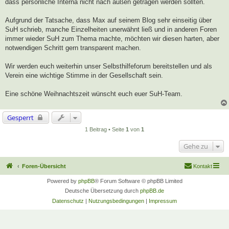
dass persönliche Interna nicht nach außen getragen werden sollten.
Aufgrund der Tatsache, dass Max auf seinem Blog sehr einseitig über
SuH schrieb, manche Einzelheiten unerwähnt ließ und in anderen Foren
immer wieder SuH zum Thema machte, möchten wir diesen harten, aber
notwendigen Schritt gern transparent machen.
Wir werden euch weiterhin unser Selbsthilfeforum bereitstellen und als
Verein eine wichtige Stimme in der Gesellschaft sein.
Eine schöne Weihnachtszeit wünscht euch euer SuH-Team.
Gesperrt
1 Beitrag • Seite
1
von
1
Gehe zu
Foren-Übersicht
Kontakt
Powered by
phpBB
® Forum Software © phpBB Limited
Deutsche Übersetzung durch
phpBB.de
Datenschutz
|
Nutzungsbedingungen
|
Impressum