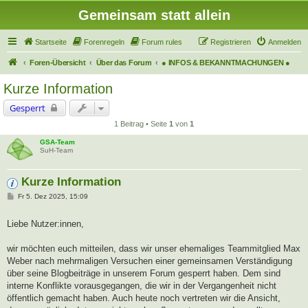
Gemeinsam statt allein
Startseite
Forenregeln
Forum rules
Registrieren
Anmelden
Foren-Übersicht
Über das Forum
● INFOS & BEKANNTMACHUNGEN ●
Kurze Information
Gesperrt
1 Beitrag • Seite
1
von
1
GSA-Team
SuH-Team
Kurze Information
B
Fr 5. Dez 2025, 15:09
e
i
t
Liebe Nutzer:innen,
r
a
g
wir möchten euch mitteilen, dass wir unser ehemaliges Teammitglied Max
Weber nach mehrmaligen Versuchen einer gemeinsamen Verständigung
über seine Blogbeiträge in unserem Forum gesperrt haben. Dem sind
interne Konflikte vorausgegangen, die wir in der Vergangenheit nicht
öffentlich gemacht haben. Auch heute noch vertreten wir die Ansicht,