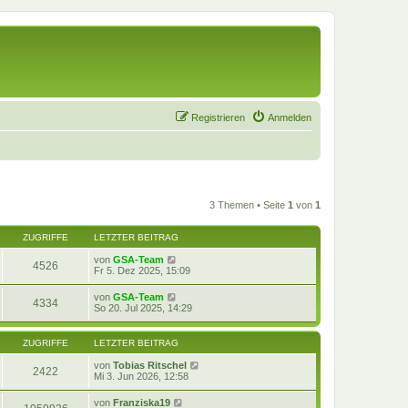
Registrieren
Anmelden
3 Themen • Seite
1
von
1
ZUGRIFFE
LETZTER BEITRAG
von
GSA-Team
4526
Fr 5. Dez 2025, 15:09
von
GSA-Team
4334
So 20. Jul 2025, 14:29
ZUGRIFFE
LETZTER BEITRAG
von
Tobias Ritschel
2422
Mi 3. Jun 2026, 12:58
von
Franziska19