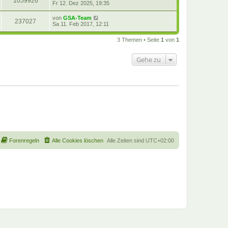
1059926
Fr 12. Dez 2025, 19:35
von
GSA-Team
237027
Sa 11. Feb 2017, 12:11
3 Themen • Seite
1
von
1
Gehe zu
Forenregeln
Alle Cookies löschen
Alle Zeiten sind
UTC+02:00