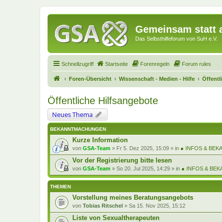
Gemeinsam statt a
Das Selbsthilfeforum von SuH e.V.
Schnellzugriff
Startseite
Forenregeln
Forum rules
Foren-Übersicht
Wissenschaft - Medien - Hilfe
Öffentl
Öffentliche Hilfsangebote
Neues Thema
BEKANNTMACHUNGEN
Kurze Information
von
GSA-Team
»
Fr 5. Dez 2025, 15:09
» in
● INFOS & BE
Vor der Registrierung bitte lesen
von
GSA-Team
»
So 20. Jul 2025, 14:29
» in
● INFOS & BE
THEMEN
Vorstellung meines Beratungsangebots
von
Tobias Ritschel
»
Sa 15. Nov 2025, 15:12
Liste von Sexualtherapeuten