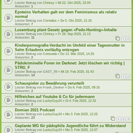
Letzter Beitrag von
Chrissy
«
Mi 22. Okt 2025, 22:04
Antworten:
1
Epsteins Verhalten galt vor dem Feminismus als relativ
normal
Letzter Beitrag von
Cornelius
«
So 5. Okt 2025, 21:26
Antworten:
7
Luxemburg plant Gesetz gegen «Pedo-Hunting»-Inhalte
Letzter Beitrag von
Chrissy
«
Fr 26. Sep 2025, 11:13
Antworten:
11
1
2
Kinderpornografie-Verdacht im Umfeld einer Tagesmutter in
Selm Erlaubnis vorläufig entzogen
Letzter Beitrag von
Consuela
«
Do 13. Mär 2025, 14:25
Antworten:
2
Pädokriminelle Foren im Darknet: Jetzt löschen wir richtig |
STRG_F
Letzter Beitrag von
GAST_99
«
Mi 19. Feb 2025, 01:43
Antworten:
14
1
2
Schauspieler zu Bewährung verurteilt
Letzter Beitrag von
Frank_Denker
«
Do 6. Feb 2025, 09:16
Antworten:
2
Hilfreiches auf Youtube & Co für jedermann
Letzter Beitrag von
LuckyGuy24
«
Di 4. Feb 2025, 12:32
Antworten:
2
Domian 2021 Podcast
Letzter Beitrag von
LuckyGuy24
«
Mo 3. Feb 2025, 12:25
Antworten:
23
1
2
3
Geplante WG für pädophile Jugendliche führt zu Widerstand
Letzter Beitrag von
LuckyGuy24
«
Mo 3. Feb 2025, 12:07