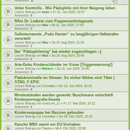
Antworten:
11
1
2
Unter Kontrolle - Wie Pädophile mit ihrer Neigung leben
Letzter Beitrag von
keen
«
Fr 31. Jan 2025, 22:07
Antworten:
5
RAin Dr. Lederer zum Puppenverbotsgesetz
Letzter Beitrag von
Max
«
Mi 22. Jan 2025, 17:03
Antworten:
3
Selbsternannte „Pedo Hunter“ zu langjährigen Haftstrafen
verurteilt
Letzter Beitrag von
Max
«
Sa 24. Aug 2024, 21:04
Antworten:
1
Der "Pädophilering" hat wieder zugeschlagen ;-)
Letzter Beitrag von
Max
«
Sa 24. Aug 2024, 20:56
Antworten:
2
Arte-Doku Kinderschänder im Visier [Triggerwarnung!]
Letzter Beitrag von
Markus
«
Sa 15. Jun 2024, 15:06
Antworten:
3
Pädokriminelle im Stream: So sicher fühlen sich Täter |
STRG_F EPIC
Letzter Beitrag von
Cornelius
«
Do 13. Jun 2024, 20:19
Antworten:
4
Mindeststrafen werden gesenkt: Buschmann entschärft
Kinderpornografie-Gesetz
Letzter Beitrag von
Gelöscht_21
«
Fr 17. Mai 2024, 15:12
Antworten:
2
Kindersexpuppe bei Razzien gefunden
Letzter Beitrag von
Cornelius
«
Do 28. Dez 2023, 15:18
Kanzlei WBS warnt vor EU-Vorhaben
Letzter Beitrag von
Takeru
«
Mi 4. Okt 2023, 22:58