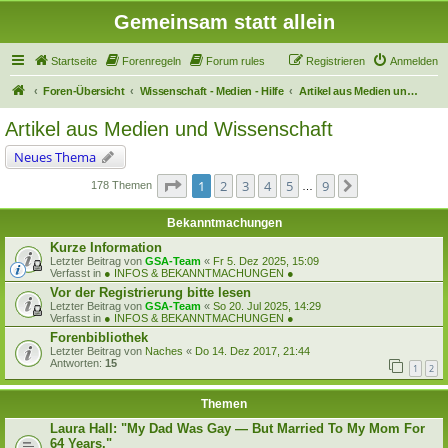
Gemeinsam statt allein
Startseite
Forenregeln
Forum rules
Registrieren
Anmelden
Foren-Übersicht
Wissenschaft - Medien - Hilfe
Artikel aus Medien und Wissenschaft
Artikel aus Medien und Wissenschaft
Neues Thema
Seite
1
von
9
1
2
3
4
5
9
Nächste
178 Themen
…
Bekanntmachungen
Kurze Information
Letzter Beitrag von
GSA-Team
«
Fr 5. Dez 2025, 15:09
Verfasst in
● INFOS & BEKANNTMACHUNGEN ●
Vor der Registrierung bitte lesen
Letzter Beitrag von
GSA-Team
«
So 20. Jul 2025, 14:29
Verfasst in
● INFOS & BEKANNTMACHUNGEN ●
Forenbibliothek
Letzter Beitrag von
Naches
«
Do 14. Dez 2017, 21:44
Antworten:
15
1
2
Themen
Laura Hall: "My Dad Was Gay — But Married To My Mom For
64 Years."