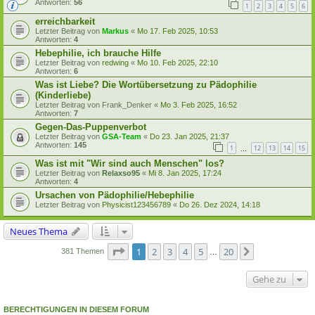
Antworten:
56
1
2
3
4
5
6
erreichbarkeit
Letzter Beitrag von
Markus
«
Mo 17. Feb 2025, 10:53
Antworten:
4
Hebephilie, ich brauche Hilfe
Letzter Beitrag von
redwing
«
Mo 10. Feb 2025, 22:10
Antworten:
6
Was ist Liebe? Die Wortübersetzung zu Pädophilie
(Kinderliebe)
Letzter Beitrag von
Frank_Denker
«
Mo 3. Feb 2025, 16:52
Antworten:
7
Gegen-Das-Puppenverbot
Letzter Beitrag von
GSA-Team
«
Do 23. Jan 2025, 21:37
Antworten:
145
1
12
13
14
15
…
Was ist mit "Wir sind auch Menschen" los?
Letzter Beitrag von
Relaxso95
«
Mi 8. Jan 2025, 17:24
Antworten:
4
Ursachen von Pädophilie/Hebephilie
Letzter Beitrag von
Physicist123456789
«
Do 26. Dez 2024, 14:18
Neues Thema
Seite
1
von
20
1
2
3
4
5
20
Nächste
381 Themen
…
Gehe zu
BERECHTIGUNGEN IN DIESEM FORUM