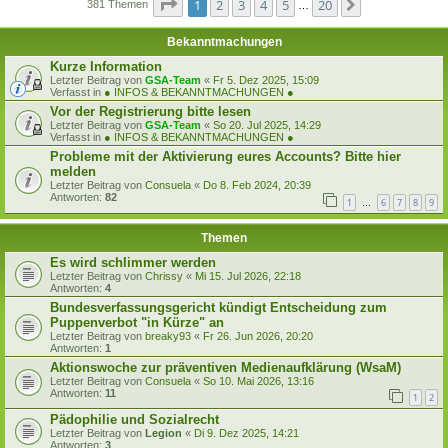
Seite
1
von
20
1
2
3
4
5
20
Nächste
381 Themen
…
Bekanntmachungen
Kurze Information
Letzter Beitrag von
GSA-Team
«
Fr 5. Dez 2025, 15:09
Verfasst in
● INFOS & BEKANNTMACHUNGEN ●
Vor der Registrierung bitte lesen
Letzter Beitrag von
GSA-Team
«
So 20. Jul 2025, 14:29
Verfasst in
● INFOS & BEKANNTMACHUNGEN ●
Probleme mit der Aktivierung eures Accounts? Bitte hier
melden
Letzter Beitrag von
Consuela
«
Do 8. Feb 2024, 20:39
Antworten:
82
1
6
7
8
9
…
Themen
Es wird schlimmer werden
Letzter Beitrag von
Chrissy
«
Mi 15. Jul 2026, 22:18
Antworten:
4
Bundesverfassungsgericht kündigt Entscheidung zum
Puppenverbot "in Kürze" an
Letzter Beitrag von
breaky93
«
Fr 26. Jun 2026, 20:20
Antworten:
1
Aktionswoche zur präventiven Medienaufklärung (WsaM)
Letzter Beitrag von
Consuela
«
So 10. Mai 2026, 13:16
Antworten:
11
1
2
Pädophilie und Sozialrecht
Letzter Beitrag von
Legion
«
Di 9. Dez 2025, 14:21
Antworten:
3