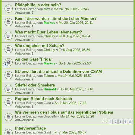
Pädophilie ja oder nein?
Letzter Beitrag von
Max
«
Mo 24. Nov 2025, 22:46
Antworten:
7
Kein Täter werden - Sind dort eher Männer?
Letzter Beitrag von
Markus
«
Mo 20. Okt 2025, 22:11
Antworten:
1
Was macht Euer Leben lebenswert?
Letzter Beitrag von
Chrissy
«
Fr 8. Aug 2025, 09:04
Antworten:
2
Wie umgehen mit Scham?
Letzter Beitrag von
Chrissy
«
Fr 8. Aug 2025, 08:39
Antworten:
1
An den Gast "Frida"
Letzter Beitrag von
Markus
«
So 1. Jun 2025, 22:53
EU erweitert die offizielle Definition von CSAM
Letzter Beitrag von
Takeru
«
Mo 19. Mai 2025, 15:52
Antworten:
2
Stiefel oder Sneakers
Letzter Beitrag von
Hinindil
«
So 18. Mai 2025, 16:10
Antworten:
1
Puppen Schuld nach Schirach
Letzter Beitrag von
Gast
«
So 4. Mai 2025, 17:42
Antworten:
2
Wir verlieren den Fokus auf das eigentliche Problem
Letzter Beitrag von
DoppelM
«
Mo 14. Apr 2025, 12:28
Antworten:
40
1
2
3
4
5
Interviewanfrage
Letzter Beitrag von
Gast
«
Fr 7. Mär 2025, 06:57