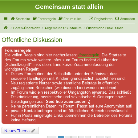
Gemeinsam statt allein
Startseite
Forenregeln
Forum rules
Registrieren
Anmelden
Foren-Übersicht
Allgemeines Subforum
Öffentliche Diskussion
Öffentliche Diskussion
Forumsregeln
Die vollen Regeln sind hier nachzulesen:
/forenregeln
. Die Startseite
des Forums sowie weitere Infos zum Forum findest du über den
„Schnellzugriff“ links oben. Eine kurze Zusammenfassung der
wichtigsten Regeln:
Dieses Forum dient der Selbsthilfe unter der Prämisse, dass
sexuelle Handlungen mit Kindern grundsätzlich abzulehnen sind.
Neu registrierte Nutzer sowie sämtliche Beiträge in öffentlich
zugänglichen Bereichen (wie diesem hier) werden moderiert.
Im Forum wird ein respektvoller Umgangston erwartet. Das schließt
Diskriminierung, rassistische und sexistische Äußerungen sowie
Beleidigungen aus.
Seid lieb zueinander! ;)
Keine persönlichen Daten im Forum. Passt auf eure Anonymität auf!
private Kontaktanfragen sind im öffentlichen Bereich unerwünscht
Für in Posts eingefügte Links übernehmen die Betreiber des Forums
keine Haftung.
Neues Thema