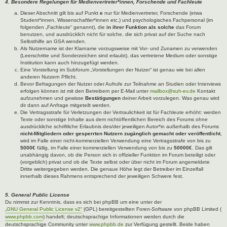
4. Besondere Regelungen für Medienvertreter*innen, Forschende und Fachleute
Dieser Abschnitt gilt bis auf Punkt
e
nur für Medienvertreter, Forschende (etwa
Student*innen, Wissenschaftler*innen etc.) und psychologisches Fachpersonal (im
folgenden „Fachleute“ genannt), die
in ihrer Funktion als solche
das Forum
benutzen, und ausdrücklich nicht für solche, die sich privat auf der Suche nach
Selbsthilfe an GSA wenden.
Als Nutzername ist der Klarname vorzugsweise mit Vor- und Zunamen zu verwenden
(Leerschritte und Sonderzeichen sind erlaubt), das vertretene Medium oder sonstige
Institution kann auch hinzugefügt werden.
Eine Vorstellung im Subforum „Vorstellungen der Nutzer“ ist genau wie bei allen
anderen Nutzern Pflicht.
Bevor Befragungen der Nutzer oder Aufrufe zur Teilnahme an Studien oder Interviews
erfolgen können ist mit den Betreibern per E-Mail unter
mailbox@suh-ev.de
Kontakt
aufzunehmen und gewisse
Bestätigungen
deiner Arbeit vorzulegen. Was genau wird
dir dann auf Anfrage mitgeteilt werden.
Die Vertragsstrafe für Verletzungen der Vertraulichkeit ist für Fachleute erhöht: werden
Texte oder sonstige Inhalte aus dem nichtöffentlichen Bereich des Forums ohne
ausdrückliche schriftliche Erlaubnis des/der jeweiligen Autor*in außerhalb des Forums
nicht-Mitgliedern oder gesperrten Nutzern zugänglich gemacht oder veröffentlicht
,
wird im Falle einer nicht-kommerziellen Verwendung eine Vertragsstrafe von bis zu
5000€
fällig, im Falle einer kommerziellen Verwendung von bis zu
50000€
. Das gilt
unabhängig davon, ob die Person sich in offizieller Funktion im Forum beteiligt oder
(vorgeblich) privat und ob die Texte selbst oder über nicht im Forum angemeldete
Dritte weitergegeben werden. Die genaue Höhe legt der Betreiber im Einzelfall
innerhalb dieses Rahmens entsprechend der jeweiligen Schwere fest.
5. General Public License
Du nimmst zur Kenntnis, dass es sich bei phpBB um eine unter der
„GNU General Public License v2“
(GPL) bereitgestellten Foren-Software von phpBB Limited (
www.phpbb.com
) handelt; deutschsprachige Informationen werden durch die
deutschsprachige Community unter
www.phpbb.de
zur Verfügung gestellt. Beide haben