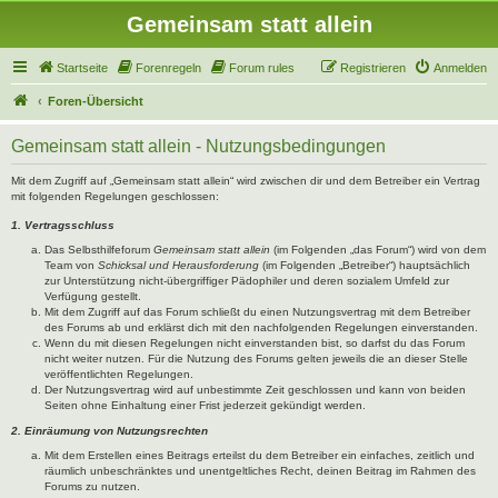
Gemeinsam statt allein
Startseite
Forenregeln
Forum rules
Registrieren
Anmelden
Foren-Übersicht
Gemeinsam statt allein - Nutzungsbedingungen
Mit dem Zugriff auf „Gemeinsam statt allein“ wird zwischen dir und dem Betreiber ein Vertrag
mit folgenden Regelungen geschlossen:
1. Vertragsschluss
Das Selbsthilfeforum
Gemeinsam statt allein
(im Folgenden „das Forum“) wird von dem
Team von
Schicksal und Herausforderung
(im Folgenden „Betreiber“) hauptsächlich
zur Unterstützung nicht-übergriffiger Pädophiler und deren sozialem Umfeld zur
Verfügung gestellt.
Mit dem Zugriff auf das Forum schließt du einen Nutzungsvertrag mit dem Betreiber
des Forums ab und erklärst dich mit den nachfolgenden Regelungen einverstanden.
Wenn du mit diesen Regelungen nicht einverstanden bist, so darfst du das Forum
nicht weiter nutzen. Für die Nutzung des Forums gelten jeweils die an dieser Stelle
veröffentlichten Regelungen.
Der Nutzungsvertrag wird auf unbestimmte Zeit geschlossen und kann von beiden
Seiten ohne Einhaltung einer Frist jederzeit gekündigt werden.
2. Einräumung von Nutzungsrechten
Mit dem Erstellen eines Beitrags erteilst du dem Betreiber ein einfaches, zeitlich und
räumlich unbeschränktes und unentgeltliches Recht, deinen Beitrag im Rahmen des
Forums zu nutzen.