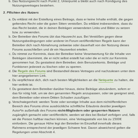
Das Nutzungsrecht nach Punkt 2, Unterpunkt a bleibt auch nach Kündigung des
Nutzungsvertrages bestehen.
3. Pflichten des Nutzers
Du erklärst mit der Erstellung eines Beitrags, dass er keine Inhalte enthält, die gegen
geltendes Recht oder die guten Sitten verstoßen. Du erklärst insbesondere, dass du
das Recht besitzt, die in deinen Beiträgen verwendeten Links und Bilder zu setzen
bzw. zu verwenden.
Der Betreiber des Forums übt das Hausrecht aus. Bei Verstößen gegen diese
Nutzungsbedingungen oder anderer im Forum veröffentlichten Regeln kann der
Betreiber dich nach Abmahnung zeitweise oder dauerhaft von der Nutzung dieses
Forums ausschließen und dir ein Hausverbot erteilen.
Du nimmst zur Kenntnis, dass der Betreiber keine Verantwortung für die Inhalte von
Beiträgen übernimmt, die er nicht selbst erstellt hat oder die er nicht zur Kenntnis
genommen hat. Du gestattest dem Betreiber, dein Benutzerkonto, Beiträge und
Funktionen jederzeit zu löschen oder zu sperren.
Die
Regeln des Forums
sind Bestandteil dieses Vertrages und nachzulesen unter dem
hier angegebenen Link.
Du verpflichtest dich, dich nach besten Möglichkeiten an die
Netiquette
zu halten, die
hier verlinkt ist.
Du gestattest dem Betreiber darüber hinaus, deine Beiträge abzuändern, sofern er
das für nötig hält, um sie den genannten Regeln anzupassen, oder sie geeignet sind,
dem Betreiber oder einem Dritten Schaden zuzufügen.
Verschwiegenheit: werden Texte oder sonstige Inhalte aus dem nichtöffentlichen
Bereich des Forums ohne ausdrückliche schriftliche Erlaubnis des/der jeweiligen
Autor*in außerhalb des Forums
nicht-Mitgliedern oder gesperrten Nutzern
zugänglich gemacht oder veröffentlicht, werden wir dies bei Bedarf verfolgen und, falls
wir die Person haftbar machen können, eine Vertragsstrafe von bis zu 1500€
einfordern. Die genaue Höhe legt der Betreiber im Einzelfall innerhalb dieses
Rahmens entsprechend der jeweiligen Schwere fest. Davon abweichend gelten die
Regelungen unter Abschnitt 4.