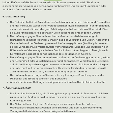
keinen Einfluss auf die Art und Weise, wie die Software verwendet wird. Sie können
insbesondere die Verwendung der Software für bestimmte Zwecke nicht untersagen oder
auf Inhalte fremder Foren Einfluss nehmen.
6. Gewährleistung
Der Betreiber haftet mit Ausnahme der Verletzung von Leben, Körper und Gesundheit
und der Verletzung wesentlicher Vertragspflichten (Kardinalpflichten) nur für Schäden,
die auf ein vorsätzliches oder grob fahrlässiges Verhalten zurückzuführen sind. Dies
gilt auch für mittelbare Folgeschäden wie insbesondere entgangenen Gewinn.
Die Haftung ist gegenüber Verbrauchern außer bei vorsätzlichem oder grob
fahrlässigem Verhalten oder bei Schäden aus der Verletzung von Leben, Körper und
Gesundheit und der Verletzung wesentlicher Vertragspflichten (Kardinalpflichten) auf
die bei Vertragsschluss typischerweise vorhersehbaren Schäden und im übrigen der
Höhe nach auf die vertragstypischen Durchschnittsschäden begrenzt. Dies gilt auch
für mittelbare Folgeschäden wie insbesondere entgangenen Gewinn.
Die Haftung ist gegenüber Unternehmern außer bei der Verletzung von Leben, Körper
und Gesundheit oder vorsätzlichem oder grob fahrlässigem Verhalten des Betreibers
auf die bei Vertragsschluss typischerweise vorhersehbaren Schäden und im Übrigen
der Höhe nach auf die vertragstypischen Durchschnittsschäden begrenzt. Dies gilt
auch für mittelbare Schäden, insbesondere entgangenen Gewinn.
Die Haftungsbegrenzung der Absätze a bis c gilt sinngemäß auch zugunsten der
Mitarbeiter und Erfüllungsgehilfen des Betreibers.
Ansprüche für eine Haftung aus zwingendem nationalem Recht bleiben unberührt.
7. Änderungsvorbehalt
Der Betreiber ist berechtigt, die Nutzungsbedingungen und die Datenschutzrichtlinie
zu ändern. Die Änderung wird dem Nutzer jeweils als globale Bekanntmachung zur
Kenntnis gebracht.
Der Nutzer ist berechtigt, den Änderungen zu widersprechen. Im Falle des
Widerspruchs erlischt das zwischen dem Betreiber und dem Nutzer bestehende
Vertragsverhältnis bis auf die Verschwiegenheitsklauseln