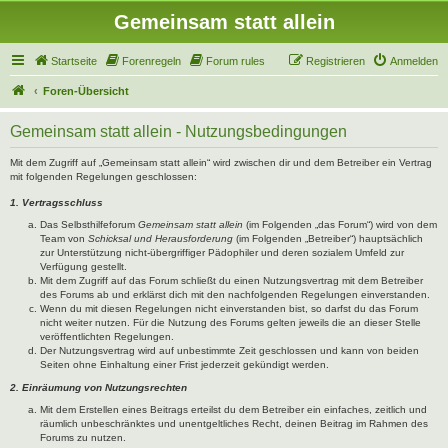
Gemeinsam statt allein
Startseite
Forenregeln
Forum rules
Registrieren
Anmelden
Foren-Übersicht
Gemeinsam statt allein - Nutzungsbedingungen
Mit dem Zugriff auf „Gemeinsam statt allein“ wird zwischen dir und dem Betreiber ein Vertrag
mit folgenden Regelungen geschlossen:
1. Vertragsschluss
Das Selbsthilfeforum
Gemeinsam statt allein
(im Folgenden „das Forum“) wird von dem
Team von
Schicksal und Herausforderung
(im Folgenden „Betreiber“) hauptsächlich
zur Unterstützung nicht-übergriffiger Pädophiler und deren sozialem Umfeld zur
Verfügung gestellt.
Mit dem Zugriff auf das Forum schließt du einen Nutzungsvertrag mit dem Betreiber
des Forums ab und erklärst dich mit den nachfolgenden Regelungen einverstanden.
Wenn du mit diesen Regelungen nicht einverstanden bist, so darfst du das Forum
nicht weiter nutzen. Für die Nutzung des Forums gelten jeweils die an dieser Stelle
veröffentlichten Regelungen.
Der Nutzungsvertrag wird auf unbestimmte Zeit geschlossen und kann von beiden
Seiten ohne Einhaltung einer Frist jederzeit gekündigt werden.
2. Einräumung von Nutzungsrechten
Mit dem Erstellen eines Beitrags erteilst du dem Betreiber ein einfaches, zeitlich und
räumlich unbeschränktes und unentgeltliches Recht, deinen Beitrag im Rahmen des
Forums zu nutzen.