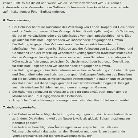
keinen Einfluss auf die Art und Weise, wie die Software verwendet wird. Sie können
insbesondere die Verwendung der Software für bestimmte Zwecke nicht untersagen oder
auf Inhalte fremder Foren Einfluss nehmen.
6. Gewährleistung
Der Betreiber haftet mit Ausnahme der Verletzung von Leben, Körper und Gesundheit
und der Verletzung wesentlicher Vertragspflichten (Kardinalpflichten) nur für Schäden,
die auf ein vorsätzliches oder grob fahrlässiges Verhalten zurückzuführen sind. Dies
gilt auch für mittelbare Folgeschäden wie insbesondere entgangenen Gewinn.
Die Haftung ist gegenüber Verbrauchern außer bei vorsätzlichem oder grob
fahrlässigem Verhalten oder bei Schäden aus der Verletzung von Leben, Körper und
Gesundheit und der Verletzung wesentlicher Vertragspflichten (Kardinalpflichten) auf
die bei Vertragsschluss typischerweise vorhersehbaren Schäden und im übrigen der
Höhe nach auf die vertragstypischen Durchschnittsschäden begrenzt. Dies gilt auch
für mittelbare Folgeschäden wie insbesondere entgangenen Gewinn.
Die Haftung ist gegenüber Unternehmern außer bei der Verletzung von Leben, Körper
und Gesundheit oder vorsätzlichem oder grob fahrlässigem Verhalten des Betreibers
auf die bei Vertragsschluss typischerweise vorhersehbaren Schäden und im Übrigen
der Höhe nach auf die vertragstypischen Durchschnittsschäden begrenzt. Dies gilt
auch für mittelbare Schäden, insbesondere entgangenen Gewinn.
Die Haftungsbegrenzung der Absätze a bis c gilt sinngemäß auch zugunsten der
Mitarbeiter und Erfüllungsgehilfen des Betreibers.
Ansprüche für eine Haftung aus zwingendem nationalem Recht bleiben unberührt.
7. Änderungsvorbehalt
Der Betreiber ist berechtigt, die Nutzungsbedingungen und die Datenschutzrichtlinie
zu ändern. Die Änderung wird dem Nutzer jeweils als globale Bekanntmachung zur
Kenntnis gebracht.
Der Nutzer ist berechtigt, den Änderungen zu widersprechen. Im Falle des
Widerspruchs erlischt das zwischen dem Betreiber und dem Nutzer bestehende
Vertragsverhältnis bis auf die Verschwiegenheitsklauseln