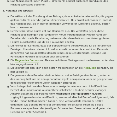
Das Nutzungsrecht nach Punkt 2, Unterpunkt a bleibt auch nach Kündigung des
Nutzungsvertrages bestehen.
3. Pflichten des Nutzers
Du erklärst mit der Erstellung eines Beitrags, dass er keine Inhalte enthält, die gegen
geltendes Recht oder die guten Sitten verstoßen. Du erklärst insbesondere, dass du
das Recht besitzt, die in deinen Beiträgen verwendeten Links und Bilder zu setzen
bzw. zu verwenden.
Der Betreiber des Forums übt das Hausrecht aus. Bei Verstößen gegen diese
Nutzungsbedingungen oder anderer im Forum veröffentlichten Regeln kann der
Betreiber dich nach Abmahnung zeitweise oder dauerhaft von der Nutzung dieses
Forums ausschließen und dir ein Hausverbot erteilen.
Du nimmst zur Kenntnis, dass der Betreiber keine Verantwortung für die Inhalte von
Beiträgen übernimmt, die er nicht selbst erstellt hat oder die er nicht zur Kenntnis
genommen hat. Du gestattest dem Betreiber, dein Benutzerkonto, Beiträge und
Funktionen jederzeit zu löschen oder zu sperren.
Die
Regeln des Forums
sind Bestandteil dieses Vertrages und nachzulesen unter dem
hier angegebenen Link.
Du verpflichtest dich, dich nach besten Möglichkeiten an die
Netiquette
zu halten, die
hier verlinkt ist.
Du gestattest dem Betreiber darüber hinaus, deine Beiträge abzuändern, sofern er
das für nötig hält, um sie den genannten Regeln anzupassen, oder sie geeignet sind,
dem Betreiber oder einem Dritten Schaden zuzufügen.
Verschwiegenheit: werden Texte oder sonstige Inhalte aus dem nichtöffentlichen
Bereich des Forums ohne ausdrückliche schriftliche Erlaubnis des/der jeweiligen
Autor*in außerhalb des Forums
nicht-Mitgliedern oder gesperrten Nutzern
zugänglich gemacht oder veröffentlicht, werden wir dies bei Bedarf verfolgen und, falls
wir die Person haftbar machen können, eine Vertragsstrafe von bis zu 1500€
einfordern. Die genaue Höhe legt der Betreiber im Einzelfall innerhalb dieses
Rahmens entsprechend der jeweiligen Schwere fest. Davon abweichend gelten die
Regelungen unter Abschnitt 4.