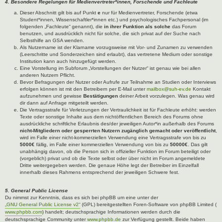
4. Besondere Regelungen für Medienvertreter*innen, Forschende und Fachleute
Dieser Abschnitt gilt bis auf Punkt
e
nur für Medienvertreter, Forschende (etwa
Student*innen, Wissenschaftler*innen etc.) und psychologisches Fachpersonal (im
folgenden „Fachleute“ genannt), die
in ihrer Funktion als solche
das Forum
benutzen, und ausdrücklich nicht für solche, die sich privat auf der Suche nach
Selbsthilfe an GSA wenden.
Als Nutzername ist der Klarname vorzugsweise mit Vor- und Zunamen zu verwenden
(Leerschritte und Sonderzeichen sind erlaubt), das vertretene Medium oder sonstige
Institution kann auch hinzugefügt werden.
Eine Vorstellung im Subforum „Vorstellungen der Nutzer“ ist genau wie bei allen
anderen Nutzern Pflicht.
Bevor Befragungen der Nutzer oder Aufrufe zur Teilnahme an Studien oder Interviews
erfolgen können ist mit den Betreibern per E-Mail unter
mailbox@suh-ev.de
Kontakt
aufzunehmen und gewisse
Bestätigungen
deiner Arbeit vorzulegen. Was genau wird
dir dann auf Anfrage mitgeteilt werden.
Die Vertragsstrafe für Verletzungen der Vertraulichkeit ist für Fachleute erhöht: werden
Texte oder sonstige Inhalte aus dem nichtöffentlichen Bereich des Forums ohne
ausdrückliche schriftliche Erlaubnis des/der jeweiligen Autor*in außerhalb des Forums
nicht-Mitgliedern oder gesperrten Nutzern zugänglich gemacht oder veröffentlicht
,
wird im Falle einer nicht-kommerziellen Verwendung eine Vertragsstrafe von bis zu
5000€
fällig, im Falle einer kommerziellen Verwendung von bis zu
50000€
. Das gilt
unabhängig davon, ob die Person sich in offizieller Funktion im Forum beteiligt oder
(vorgeblich) privat und ob die Texte selbst oder über nicht im Forum angemeldete
Dritte weitergegeben werden. Die genaue Höhe legt der Betreiber im Einzelfall
innerhalb dieses Rahmens entsprechend der jeweiligen Schwere fest.
5. General Public License
Du nimmst zur Kenntnis, dass es sich bei phpBB um eine unter der
„GNU General Public License v2“
(GPL) bereitgestellten Foren-Software von phpBB Limited (
www.phpbb.com
) handelt; deutschsprachige Informationen werden durch die
deutschsprachige Community unter
www.phpbb.de
zur Verfügung gestellt. Beide haben