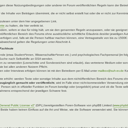
egen diese Nutzungsbedingungen oder anderer im Forum veröffentlichten Regeln kann der Betre
die Inhalte von Beiträgen übernimmt, die er nicht selbst erstellt hat oder die er nicht zur Kenn
hzulesen unter dem hier angegebenen Link.
ette
zu halten, die hier verlinkt ist.
ndern, sofern er das für nötig hält, um sie den genannten Regeln anzupassen, oder sie geeigne
töffentlichen Bereich des Forums ohne ausdrückliche schriftliche Erlaubnis des/der jeweiligen A
verfolgen und, falls wir die Person haftbar machen können, eine Vertragsstrafe von bis zu 1500€ 
abweichend gelten die Regelungen unter Abschnitt 4.
 Fachleute
ende (etwa Student*innen, Wissenschaftler*innen etc.) und psychologisches Fachpersonal (im fo
er Suche nach Selbsthilfe an GSA wenden.
n zu verwenden (Leerschritte und Sonderzeichen sind erlaubt), das vertretene Medium oder sons
ie bei allen anderen Nutzern Pflicht.
n oder Interviews erfolgen können ist mit den Betreibern per E-Mail unter
mailbox@suh-ev.de
Ko
.
leute erhöht: werden Texte oder sonstige Inhalte aus dem nichtöffentlichen Bereich des Forums ohne
 zugänglich gemacht oder veröffentlicht
, wird im Falle einer nicht-kommerziellen Verwendung ei
 Person sich in offizieller Funktion im Forum beteiligt oder (vorgeblich) privat und ob die Texte 
 Rahmens entsprechend der jeweiligen Schwere fest.
eneral Public License v2“
(GPL) bereitgestellten Foren-Software von phpBB Limited (
www.phpb
. Beide haben keinen Einfluss auf die Art und Weise, wie die Software verwendet wird. Sie kön