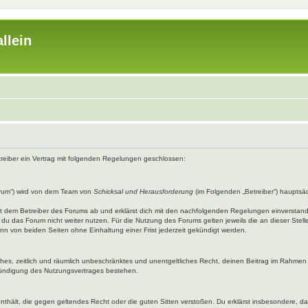
llein
etreiber ein Vertrag mit folgenden Regelungen geschlossen:
rum“) wird von dem Team von
Schicksal und Herausforderung
(im Folgenden „Betreiber“) hauptsäc
mit dem Betreiber des Forums ab und erklärst dich mit den nachfolgenden Regelungen einverstan
du das Forum nicht weiter nutzen. Für die Nutzung des Forums gelten jeweils die an dieser Stell
n von beiden Seiten ohne Einhaltung einer Frist jederzeit gekündigt werden.
faches, zeitlich und räumlich unbeschränktes und unentgeltliches Recht, deinen Beitrag im Rahme
Kündigung des Nutzungsvertrages bestehen.
e enthält, die gegen geltendes Recht oder die guten Sitten verstoßen. Du erklärst insbesondere, 