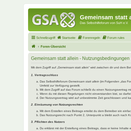
Gemeinsam statt a
Das Selbsthilfeforum von SuH e.V.
Schnellzugriff
Startseite
Forenregeln
Forum rules
Foren-Übersicht
Gemeinsam statt allein - Nutzungsbedingungen
Mit dem Zugriff auf „Gemeinsam statt allein“ wird zwischen dir und dem B
1. Vertragsschluss
Das Selbsthilfeforum
Gemeinsam statt allein
(im Folgenden „das Fo
Umfeld zur Verfügung gestellt.
Mit dem Zugriff auf das Forum schließt du einen Nutzungsvertrag 
Wenn du mit diesen Regelungen nicht einverstanden bist, so darfst 
Der Nutzungsvertrag wird auf unbestimmte Zeit geschlossen und kan
2. Einräumung von Nutzungsrechten
Mit dem Erstellen eines Beitrags erteilst du dem Betreiber ein ein
Das Nutzungsrecht nach Punkt 2, Unterpunkt a bleibt auch nach 
3. Pflichten des Nutzers
Du erklärst mit der Erstellung eines Beitrags, dass er keine Inhalt