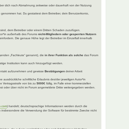
iber dich nach Abmahnung zeitweise oder dauerhaft von der Nutzung
tnis genommen hat. Du gestattest dem Betreiber, dein Benutzerkonto,
t sind, dem Betreiber oder einem Dritten Schaden zuzufügen.
utor*in außerhalb des Forums
nicht-Mitgliedern oder gesperrten Nutzern
einfordern. Die genaue Höhe legt der Betreiber im Einzelfall innerhalb
lgenden „Fachleute“ genannt), die
in ihrer Funktion als solche
das Forum
tige Institution kann auch hinzugefügt werden.
ntakt aufzunehmen und gewisse
Bestätigungen
deiner Arbeit
 ausdrückliche schriftliche Erlaubnis des/der jeweiligen Autor*in
ne Vertragsstrafe von bis zu
5000€
fällig, im Falle einer kommerziellen
selbst oder über nicht im Forum angemeldete Dritte weitergegeben werden.
b.com
) handelt; deutschsprachige Informationen werden durch die
nen insbesondere die Verwendung der Software für bestimmte Zwecke nicht