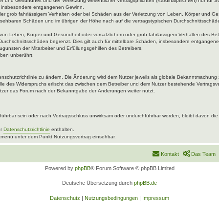
 und Gesundheit und der Verletzung wesentlicher Vertragspflichten (Kardinalpflichten) nur für Sc
wie insbesondere entgangenen Gewinn.
der grob fahrlässigem Verhalten oder bei Schäden aus der Verletzung von Leben, Körper und Ges
rhersehbaren Schäden und im übrigen der Höhe nach auf die vertragstypischen Durchschnittsschäde
von Leben, Körper und Gesundheit oder vorsätzlichem oder grob fahrlässigem Verhalten des Betr
Durchschnittsschäden begrenzt. Dies gilt auch für mittelbare Schäden, insbesondere entgangen
gunsten der Mitarbeiter und Erfüllungsgehilfen des Betreibers.
ben unberührt.
enschutzrichtlinie zu ändern. Die Änderung wird dem Nutzer jeweils als globale Bekanntmachung 
lle des Widerspruchs erlischt das zwischen dem Betreiber und dem Nutzer bestehende Vertragsver
utzer das Forum nach der Bekanntgabe der Änderungen weiter nutzt.
ührbar sein oder nach Vertragsschluss unwirksam oder undurchführbar werden, bleibt davon die 
er
Datenschutzrichtlinie
enthalten.
uptmenü unter dem Punkt Nutzungsvertrag einsehbar.
Kontakt
Das Team
Powered by
phpBB
® Forum Software © phpBB Limited
Deutsche Übersetzung durch
phpBB.de
Datenschutz
|
Nutzungsbedingungen
|
Impressum