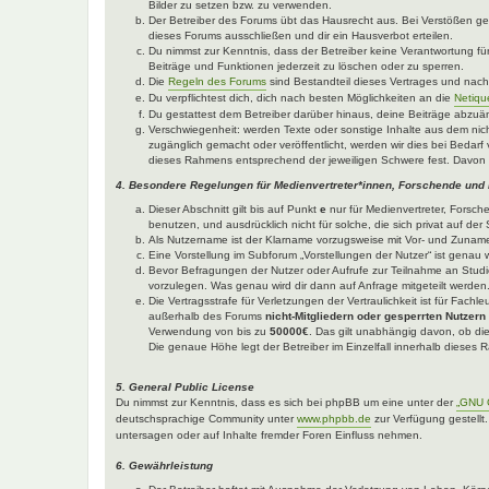
Bilder zu setzen bzw. zu verwenden.
Der Betreiber des Forums übt das Hausrecht aus. Bei Verstößen g
dieses Forums ausschließen und dir ein Hausverbot erteilen.
Du nimmst zur Kenntnis, dass der Betreiber keine Verantwortung für 
Beiträge und Funktionen jederzeit zu löschen oder zu sperren.
Die
Regeln des Forums
sind Bestandteil dieses Vertrages und nac
Du verpflichtest dich, dich nach besten Möglichkeiten an die
Netiqu
Du gestattest dem Betreiber darüber hinaus, deine Beiträge abzuä
Verschwiegenheit: werden Texte oder sonstige Inhalte aus dem nich
zugänglich gemacht oder veröffentlicht, werden wir dies bei Bedarf 
dieses Rahmens entsprechend der jeweiligen Schwere fest. Davon 
4. Besondere Regelungen für Medienvertreter*innen, Forschende und
Dieser Abschnitt gilt bis auf Punkt
e
nur für Medienvertreter, Forsch
benutzen, und ausdrücklich nicht für solche, die sich privat auf d
Als Nutzername ist der Klarname vorzugsweise mit Vor- und Zuname
Eine Vorstellung im Subforum „Vorstellungen der Nutzer“ ist genau w
Bevor Befragungen der Nutzer oder Aufrufe zur Teilnahme an Studie
vorzulegen. Was genau wird dir dann auf Anfrage mitgeteilt werden
Die Vertragsstrafe für Verletzungen der Vertraulichkeit ist für Fach
außerhalb des Forums
nicht-Mitgliedern oder gesperrten Nutzern
Verwendung von bis zu
50000€
. Das gilt unabhängig davon, ob die
Die genaue Höhe legt der Betreiber im Einzelfall innerhalb dieses
5. General Public License
Du nimmst zur Kenntnis, dass es sich bei phpBB um eine unter der
„GNU G
deutschsprachige Community unter
www.phpbb.de
zur Verfügung gestellt
untersagen oder auf Inhalte fremder Foren Einfluss nehmen.
6. Gewährleistung