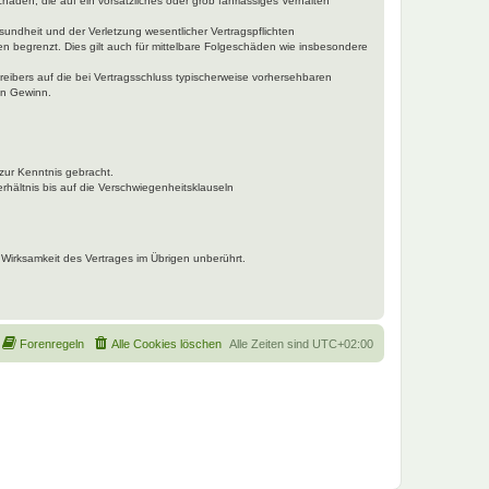
häden, die auf ein vorsätzliches oder grob fahrlässiges Verhalten
undheit und der Verletzung wesentlicher Vertragspflichten
n begrenzt. Dies gilt auch für mittelbare Folgeschäden wie insbesondere
eibers auf die bei Vertragsschluss typischerweise vorhersehbaren
en Gewinn.
zur Kenntnis gebracht.
hältnis bis auf die Verschwiegenheitsklauseln
Wirksamkeit des Vertrages im Übrigen unberührt.
Forenregeln
Alle Cookies löschen
Alle Zeiten sind
UTC+02:00