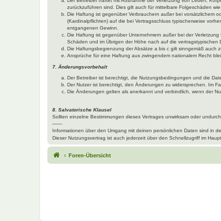
Der Betreiber haftet mit Ausnahme der Verletzung von Leben, Körper
zurückzuführen sind. Dies gilt auch für mittelbare Folgeschäden 
Die Haftung ist gegenüber Verbrauchern außer bei vorsätzlichem o
(Kardinalpflichten) auf die bei Vertragsschluss typischerweise vo
entgangenen Gewinn.
Die Haftung ist gegenüber Unternehmern außer bei der Verletzung 
Schäden und im Übrigen der Höhe nach auf die vertragstypischen 
Die Haftungsbegrenzung der Absätze a bis c gilt sinngemäß auch zu
Ansprüche für eine Haftung aus zwingendem nationalem Recht blei
7. Änderungsvorbehalt
Der Betreiber ist berechtigt, die Nutzungsbedingungen und die Dat
Der Nutzer ist berechtigt, den Änderungen zu widersprechen. Im Fa
Die Änderungen gelten als anerkannt und verbindlich, wenn der N
8. Salvatorische Klausel
Sollten einzelne Bestimmungen dieses Vertrages unwirksam oder undurchf
——
Informationen über den Umgang mit deinen persönlichen Daten sind in d
Dieser Nutzungsvertrag ist auch jederzeit über den Schnellzugriff im Ha
Foren-Übersicht