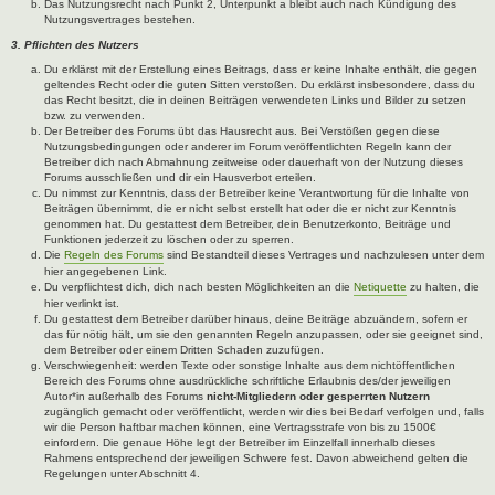
Das Nutzungsrecht nach Punkt 2, Unterpunkt a bleibt auch nach Kündigung des
Nutzungsvertrages bestehen.
3. Pflichten des Nutzers
Du erklärst mit der Erstellung eines Beitrags, dass er keine Inhalte enthält, die gegen
geltendes Recht oder die guten Sitten verstoßen. Du erklärst insbesondere, dass du
das Recht besitzt, die in deinen Beiträgen verwendeten Links und Bilder zu setzen
bzw. zu verwenden.
Der Betreiber des Forums übt das Hausrecht aus. Bei Verstößen gegen diese
Nutzungsbedingungen oder anderer im Forum veröffentlichten Regeln kann der
Betreiber dich nach Abmahnung zeitweise oder dauerhaft von der Nutzung dieses
Forums ausschließen und dir ein Hausverbot erteilen.
Du nimmst zur Kenntnis, dass der Betreiber keine Verantwortung für die Inhalte von
Beiträgen übernimmt, die er nicht selbst erstellt hat oder die er nicht zur Kenntnis
genommen hat. Du gestattest dem Betreiber, dein Benutzerkonto, Beiträge und
Funktionen jederzeit zu löschen oder zu sperren.
Die
Regeln des Forums
sind Bestandteil dieses Vertrages und nachzulesen unter dem
hier angegebenen Link.
Du verpflichtest dich, dich nach besten Möglichkeiten an die
Netiquette
zu halten, die
hier verlinkt ist.
Du gestattest dem Betreiber darüber hinaus, deine Beiträge abzuändern, sofern er
das für nötig hält, um sie den genannten Regeln anzupassen, oder sie geeignet sind,
dem Betreiber oder einem Dritten Schaden zuzufügen.
Verschwiegenheit: werden Texte oder sonstige Inhalte aus dem nichtöffentlichen
Bereich des Forums ohne ausdrückliche schriftliche Erlaubnis des/der jeweiligen
Autor*in außerhalb des Forums
nicht-Mitgliedern oder gesperrten Nutzern
zugänglich gemacht oder veröffentlicht, werden wir dies bei Bedarf verfolgen und, falls
wir die Person haftbar machen können, eine Vertragsstrafe von bis zu 1500€
einfordern. Die genaue Höhe legt der Betreiber im Einzelfall innerhalb dieses
Rahmens entsprechend der jeweiligen Schwere fest. Davon abweichend gelten die
Regelungen unter Abschnitt 4.