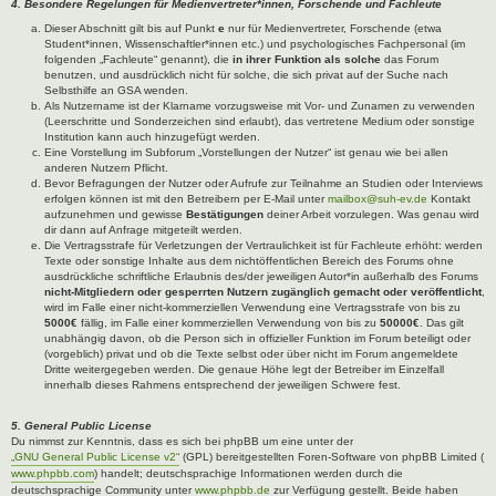
4. Besondere Regelungen für Medienvertreter*innen, Forschende und Fachleute
Dieser Abschnitt gilt bis auf Punkt
e
nur für Medienvertreter, Forschende (etwa
Student*innen, Wissenschaftler*innen etc.) und psychologisches Fachpersonal (im
folgenden „Fachleute“ genannt), die
in ihrer Funktion als solche
das Forum
benutzen, und ausdrücklich nicht für solche, die sich privat auf der Suche nach
Selbsthilfe an GSA wenden.
Als Nutzername ist der Klarname vorzugsweise mit Vor- und Zunamen zu verwenden
(Leerschritte und Sonderzeichen sind erlaubt), das vertretene Medium oder sonstige
Institution kann auch hinzugefügt werden.
Eine Vorstellung im Subforum „Vorstellungen der Nutzer“ ist genau wie bei allen
anderen Nutzern Pflicht.
Bevor Befragungen der Nutzer oder Aufrufe zur Teilnahme an Studien oder Interviews
erfolgen können ist mit den Betreibern per E-Mail unter
mailbox@suh-ev.de
Kontakt
aufzunehmen und gewisse
Bestätigungen
deiner Arbeit vorzulegen. Was genau wird
dir dann auf Anfrage mitgeteilt werden.
Die Vertragsstrafe für Verletzungen der Vertraulichkeit ist für Fachleute erhöht: werden
Texte oder sonstige Inhalte aus dem nichtöffentlichen Bereich des Forums ohne
ausdrückliche schriftliche Erlaubnis des/der jeweiligen Autor*in außerhalb des Forums
nicht-Mitgliedern oder gesperrten Nutzern zugänglich gemacht oder veröffentlicht
,
wird im Falle einer nicht-kommerziellen Verwendung eine Vertragsstrafe von bis zu
5000€
fällig, im Falle einer kommerziellen Verwendung von bis zu
50000€
. Das gilt
unabhängig davon, ob die Person sich in offizieller Funktion im Forum beteiligt oder
(vorgeblich) privat und ob die Texte selbst oder über nicht im Forum angemeldete
Dritte weitergegeben werden. Die genaue Höhe legt der Betreiber im Einzelfall
innerhalb dieses Rahmens entsprechend der jeweiligen Schwere fest.
5. General Public License
Du nimmst zur Kenntnis, dass es sich bei phpBB um eine unter der
„GNU General Public License v2“
(GPL) bereitgestellten Foren-Software von phpBB Limited (
www.phpbb.com
) handelt; deutschsprachige Informationen werden durch die
deutschsprachige Community unter
www.phpbb.de
zur Verfügung gestellt. Beide haben