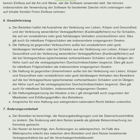
keinen Einfluss auf die Art und Weise, wie die Software verwendet wird. Sie können
insbesondere die Verwendung der Software für bestimmte Zwecke nicht untersagen oder
auf Inhalte fremder Foren Einfluss nehmen.
6. Gewährleistung
Der Betreiber haftet mit Ausnahme der Verletzung von Leben, Körper und Gesundheit
und der Verletzung wesentlicher Vertragspflichten (Kardinalpflichten) nur für Schäden,
die auf ein vorsätzliches oder grob fahrlässiges Verhalten zurückzuführen sind. Dies
gilt auch für mittelbare Folgeschäden wie insbesondere entgangenen Gewinn.
Die Haftung ist gegenüber Verbrauchern außer bei vorsätzlichem oder grob
fahrlässigem Verhalten oder bei Schäden aus der Verletzung von Leben, Körper und
Gesundheit und der Verletzung wesentlicher Vertragspflichten (Kardinalpflichten) auf
die bei Vertragsschluss typischerweise vorhersehbaren Schäden und im übrigen der
Höhe nach auf die vertragstypischen Durchschnittsschäden begrenzt. Dies gilt auch
für mittelbare Folgeschäden wie insbesondere entgangenen Gewinn.
Die Haftung ist gegenüber Unternehmern außer bei der Verletzung von Leben, Körper
und Gesundheit oder vorsätzlichem oder grob fahrlässigem Verhalten des Betreibers
auf die bei Vertragsschluss typischerweise vorhersehbaren Schäden und im Übrigen
der Höhe nach auf die vertragstypischen Durchschnittsschäden begrenzt. Dies gilt
auch für mittelbare Schäden, insbesondere entgangenen Gewinn.
Die Haftungsbegrenzung der Absätze a bis c gilt sinngemäß auch zugunsten der
Mitarbeiter und Erfüllungsgehilfen des Betreibers.
Ansprüche für eine Haftung aus zwingendem nationalem Recht bleiben unberührt.
7. Änderungsvorbehalt
Der Betreiber ist berechtigt, die Nutzungsbedingungen und die Datenschutzrichtlinie
zu ändern. Die Änderung wird dem Nutzer jeweils als globale Bekanntmachung zur
Kenntnis gebracht.
Der Nutzer ist berechtigt, den Änderungen zu widersprechen. Im Falle des
Widerspruchs erlischt das zwischen dem Betreiber und dem Nutzer bestehende
Vertragsverhältnis bis auf die Verschwiegenheitsklauseln