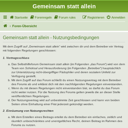
Gemeinsam statt allein
Startseite
Forenregeln
Forum rules
Registrieren
Anmelden
Foren-Übersicht
Gemeinsam statt allein - Nutzungsbedingungen
Mit dem Zugriff auf „Gemeinsam statt allein“ wird zwischen dir und dem Betreiber ein Vertrag
mit folgenden Regelungen geschlossen:
1. Vertragsschluss
Das Selbsthilfeforum
Gemeinsam statt allein
(im Folgenden „das Forum“) wird von dem
Team von
Schicksal und Herausforderung
(im Folgenden „Betreiber“) hauptsächlich
zur Unterstützung nicht-übergriffiger Pädophiler und deren sozialem Umfeld zur
Verfügung gestellt.
Mit dem Zugriff auf das Forum schließt du einen Nutzungsvertrag mit dem Betreiber
des Forums ab und erklärst dich mit den nachfolgenden Regelungen einverstanden.
Wenn du mit diesen Regelungen nicht einverstanden bist, so darfst du das Forum
nicht weiter nutzen. Für die Nutzung des Forums gelten jeweils die an dieser Stelle
veröffentlichten Regelungen.
Der Nutzungsvertrag wird auf unbestimmte Zeit geschlossen und kann von beiden
Seiten ohne Einhaltung einer Frist jederzeit gekündigt werden.
2. Einräumung von Nutzungsrechten
Mit dem Erstellen eines Beitrags erteilst du dem Betreiber ein einfaches, zeitlich und
räumlich unbeschränktes und unentgeltliches Recht, deinen Beitrag im Rahmen des
Forums zu nutzen.