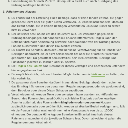
Das Nutzungsrecht nach Punkt 2, Unterpunkt a bleibt auch nach Kündigung des
Nutzungsvertrages bestehen.
3. Pflichten des Nutzers
Du erklärst mit der Erstellung eines Beitrags, dass er keine Inhalte enthält, die gegen
geltendes Recht oder die guten Sitten verstoßen. Du erklärst insbesondere, dass du
das Recht besitzt, die in deinen Beiträgen verwendeten Links und Bilder zu setzen
bzw. zu verwenden.
Der Betreiber des Forums übt das Hausrecht aus. Bei Verstößen gegen diese
Nutzungsbedingungen oder anderer im Forum veröffentlichten Regeln kann der
Betreiber dich nach Abmahnung zeitweise oder dauerhaft von der Nutzung dieses
Forums ausschließen und dir ein Hausverbot erteilen.
Du nimmst zur Kenntnis, dass der Betreiber keine Verantwortung für die Inhalte von
Beiträgen übernimmt, die er nicht selbst erstellt hat oder die er nicht zur Kenntnis
genommen hat. Du gestattest dem Betreiber, dein Benutzerkonto, Beiträge und
Funktionen jederzeit zu löschen oder zu sperren.
Die
Regeln des Forums
sind Bestandteil dieses Vertrages und nachzulesen unter dem
hier angegebenen Link.
Du verpflichtest dich, dich nach besten Möglichkeiten an die
Netiquette
zu halten, die
hier verlinkt ist.
Du gestattest dem Betreiber darüber hinaus, deine Beiträge abzuändern, sofern er
das für nötig hält, um sie den genannten Regeln anzupassen, oder sie geeignet sind,
dem Betreiber oder einem Dritten Schaden zuzufügen.
Verschwiegenheit: werden Texte oder sonstige Inhalte aus dem nichtöffentlichen
Bereich des Forums ohne ausdrückliche schriftliche Erlaubnis des/der jeweiligen
Autor*in außerhalb des Forums
nicht-Mitgliedern oder gesperrten Nutzern
zugänglich gemacht oder veröffentlicht, werden wir dies bei Bedarf verfolgen und, falls
wir die Person haftbar machen können, eine Vertragsstrafe von bis zu 1500€
einfordern. Die genaue Höhe legt der Betreiber im Einzelfall innerhalb dieses
Rahmens entsprechend der jeweiligen Schwere fest. Davon abweichend gelten die
Regelungen unter Abschnitt 4.