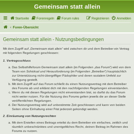
Gemeinsam statt allein
Startseite
Forenregeln
Forum rules
Registrieren
Anmelden
Foren-Übersicht
Gemeinsam statt allein - Nutzungsbedingungen
Mit dem Zugriff auf „Gemeinsam statt allein“ wird zwischen dir und dem Betreiber ein Vertrag
mit folgenden Regelungen geschlossen:
1. Vertragsschluss
Das Selbsthilfeforum
Gemeinsam statt allein
(im Folgenden „das Forum“) wird von dem
Team von
Schicksal und Herausforderung
(im Folgenden „Betreiber“) hauptsächlich
zur Unterstützung nicht-übergriffiger Pädophiler und deren sozialem Umfeld zur
Verfügung gestellt.
Mit dem Zugriff auf das Forum schließt du einen Nutzungsvertrag mit dem Betreiber
des Forums ab und erklärst dich mit den nachfolgenden Regelungen einverstanden.
Wenn du mit diesen Regelungen nicht einverstanden bist, so darfst du das Forum
nicht weiter nutzen. Für die Nutzung des Forums gelten jeweils die an dieser Stelle
veröffentlichten Regelungen.
Der Nutzungsvertrag wird auf unbestimmte Zeit geschlossen und kann von beiden
Seiten ohne Einhaltung einer Frist jederzeit gekündigt werden.
2. Einräumung von Nutzungsrechten
Mit dem Erstellen eines Beitrags erteilst du dem Betreiber ein einfaches, zeitlich und
räumlich unbeschränktes und unentgeltliches Recht, deinen Beitrag im Rahmen des
Forums zu nutzen.