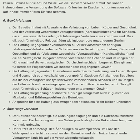
keinen Einfluss auf die Art und Weise, wie die Software verwendet wird. Sie können
insbesondere die Verwendung der Software für bestimmte Zwecke nicht untersagen oder
auf Inhalte fremder Foren Einfluss nehmen.
6. Gewährleistung
Der Betreiber haftet mit Ausnahme der Verletzung von Leben, Körper und Gesundheit
und der Verletzung wesentlicher Vertragspflichten (Kardinalpflichten) nur für Schäden,
die auf ein vorsätzliches oder grob fahrlässiges Verhalten zurückzuführen sind. Dies
gilt auch für mittelbare Folgeschäden wie insbesondere entgangenen Gewinn.
Die Haftung ist gegenüber Verbrauchern außer bei vorsätzlichem oder grob
fahrlässigem Verhalten oder bei Schäden aus der Verletzung von Leben, Körper und
Gesundheit und der Verletzung wesentlicher Vertragspflichten (Kardinalpflichten) auf
die bei Vertragsschluss typischerweise vorhersehbaren Schäden und im übrigen der
Höhe nach auf die vertragstypischen Durchschnittsschäden begrenzt. Dies gilt auch
für mittelbare Folgeschäden wie insbesondere entgangenen Gewinn.
Die Haftung ist gegenüber Unternehmern außer bei der Verletzung von Leben, Körper
und Gesundheit oder vorsätzlichem oder grob fahrlässigem Verhalten des Betreibers
auf die bei Vertragsschluss typischerweise vorhersehbaren Schäden und im Übrigen
der Höhe nach auf die vertragstypischen Durchschnittsschäden begrenzt. Dies gilt
auch für mittelbare Schäden, insbesondere entgangenen Gewinn.
Die Haftungsbegrenzung der Absätze a bis c gilt sinngemäß auch zugunsten der
Mitarbeiter und Erfüllungsgehilfen des Betreibers.
Ansprüche für eine Haftung aus zwingendem nationalem Recht bleiben unberührt.
7. Änderungsvorbehalt
Der Betreiber ist berechtigt, die Nutzungsbedingungen und die Datenschutzrichtlinie
zu ändern. Die Änderung wird dem Nutzer jeweils als globale Bekanntmachung zur
Kenntnis gebracht.
Der Nutzer ist berechtigt, den Änderungen zu widersprechen. Im Falle des
Widerspruchs erlischt das zwischen dem Betreiber und dem Nutzer bestehende
Vertragsverhältnis bis auf die Verschwiegenheitsklauseln