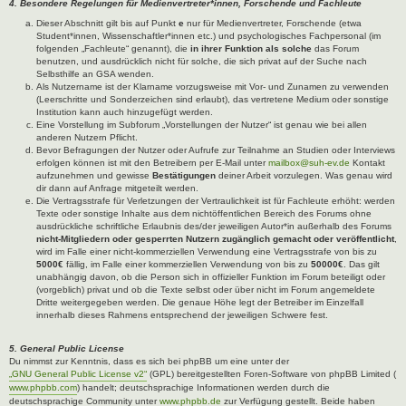
4. Besondere Regelungen für Medienvertreter*innen, Forschende und Fachleute
Dieser Abschnitt gilt bis auf Punkt
e
nur für Medienvertreter, Forschende (etwa
Student*innen, Wissenschaftler*innen etc.) und psychologisches Fachpersonal (im
folgenden „Fachleute“ genannt), die
in ihrer Funktion als solche
das Forum
benutzen, und ausdrücklich nicht für solche, die sich privat auf der Suche nach
Selbsthilfe an GSA wenden.
Als Nutzername ist der Klarname vorzugsweise mit Vor- und Zunamen zu verwenden
(Leerschritte und Sonderzeichen sind erlaubt), das vertretene Medium oder sonstige
Institution kann auch hinzugefügt werden.
Eine Vorstellung im Subforum „Vorstellungen der Nutzer“ ist genau wie bei allen
anderen Nutzern Pflicht.
Bevor Befragungen der Nutzer oder Aufrufe zur Teilnahme an Studien oder Interviews
erfolgen können ist mit den Betreibern per E-Mail unter
mailbox@suh-ev.de
Kontakt
aufzunehmen und gewisse
Bestätigungen
deiner Arbeit vorzulegen. Was genau wird
dir dann auf Anfrage mitgeteilt werden.
Die Vertragsstrafe für Verletzungen der Vertraulichkeit ist für Fachleute erhöht: werden
Texte oder sonstige Inhalte aus dem nichtöffentlichen Bereich des Forums ohne
ausdrückliche schriftliche Erlaubnis des/der jeweiligen Autor*in außerhalb des Forums
nicht-Mitgliedern oder gesperrten Nutzern zugänglich gemacht oder veröffentlicht
,
wird im Falle einer nicht-kommerziellen Verwendung eine Vertragsstrafe von bis zu
5000€
fällig, im Falle einer kommerziellen Verwendung von bis zu
50000€
. Das gilt
unabhängig davon, ob die Person sich in offizieller Funktion im Forum beteiligt oder
(vorgeblich) privat und ob die Texte selbst oder über nicht im Forum angemeldete
Dritte weitergegeben werden. Die genaue Höhe legt der Betreiber im Einzelfall
innerhalb dieses Rahmens entsprechend der jeweiligen Schwere fest.
5. General Public License
Du nimmst zur Kenntnis, dass es sich bei phpBB um eine unter der
„GNU General Public License v2“
(GPL) bereitgestellten Foren-Software von phpBB Limited (
www.phpbb.com
) handelt; deutschsprachige Informationen werden durch die
deutschsprachige Community unter
www.phpbb.de
zur Verfügung gestellt. Beide haben