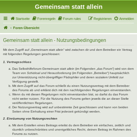
Gemeinsam statt allein
Startseite
Forenregeln
Forum rules
Registrieren
Anmelden
Foren-Übersicht
Gemeinsam statt allein - Nutzungsbedingungen
Mit dem Zugriff auf „Gemeinsam statt allein“ wird zwischen dir und dem Betreiber ein Vertrag
mit folgenden Regelungen geschlossen:
1. Vertragsschluss
Das Selbsthilfeforum
Gemeinsam statt allein
(im Folgenden „das Forum“) wird von dem
Team von
Schicksal und Herausforderung
(im Folgenden „Betreiber“) hauptsächlich
zur Unterstützung nicht-übergriffiger Pädophiler und deren sozialem Umfeld zur
Verfügung gestellt.
Mit dem Zugriff auf das Forum schließt du einen Nutzungsvertrag mit dem Betreiber
des Forums ab und erklärst dich mit den nachfolgenden Regelungen einverstanden.
Wenn du mit diesen Regelungen nicht einverstanden bist, so darfst du das Forum
nicht weiter nutzen. Für die Nutzung des Forums gelten jeweils die an dieser Stelle
veröffentlichten Regelungen.
Der Nutzungsvertrag wird auf unbestimmte Zeit geschlossen und kann von beiden
Seiten ohne Einhaltung einer Frist jederzeit gekündigt werden.
2. Einräumung von Nutzungsrechten
Mit dem Erstellen eines Beitrags erteilst du dem Betreiber ein einfaches, zeitlich und
räumlich unbeschränktes und unentgeltliches Recht, deinen Beitrag im Rahmen des
Forums zu nutzen.