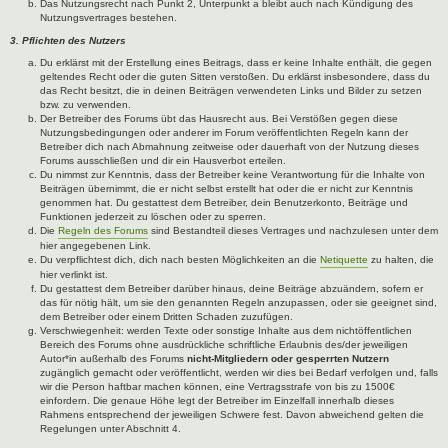
Das Nutzungsrecht nach Punkt 2, Unterpunkt a bleibt auch nach Kündigung des
Nutzungsvertrages bestehen.
3. Pflichten des Nutzers
Du erklärst mit der Erstellung eines Beitrags, dass er keine Inhalte enthält, die gegen
geltendes Recht oder die guten Sitten verstoßen. Du erklärst insbesondere, dass du
das Recht besitzt, die in deinen Beiträgen verwendeten Links und Bilder zu setzen
bzw. zu verwenden.
Der Betreiber des Forums übt das Hausrecht aus. Bei Verstößen gegen diese
Nutzungsbedingungen oder anderer im Forum veröffentlichten Regeln kann der
Betreiber dich nach Abmahnung zeitweise oder dauerhaft von der Nutzung dieses
Forums ausschließen und dir ein Hausverbot erteilen.
Du nimmst zur Kenntnis, dass der Betreiber keine Verantwortung für die Inhalte von
Beiträgen übernimmt, die er nicht selbst erstellt hat oder die er nicht zur Kenntnis
genommen hat. Du gestattest dem Betreiber, dein Benutzerkonto, Beiträge und
Funktionen jederzeit zu löschen oder zu sperren.
Die
Regeln des Forums
sind Bestandteil dieses Vertrages und nachzulesen unter dem
hier angegebenen Link.
Du verpflichtest dich, dich nach besten Möglichkeiten an die
Netiquette
zu halten, die
hier verlinkt ist.
Du gestattest dem Betreiber darüber hinaus, deine Beiträge abzuändern, sofern er
das für nötig hält, um sie den genannten Regeln anzupassen, oder sie geeignet sind,
dem Betreiber oder einem Dritten Schaden zuzufügen.
Verschwiegenheit: werden Texte oder sonstige Inhalte aus dem nichtöffentlichen
Bereich des Forums ohne ausdrückliche schriftliche Erlaubnis des/der jeweiligen
Autor*in außerhalb des Forums
nicht-Mitgliedern oder gesperrten Nutzern
zugänglich gemacht oder veröffentlicht, werden wir dies bei Bedarf verfolgen und, falls
wir die Person haftbar machen können, eine Vertragsstrafe von bis zu 1500€
einfordern. Die genaue Höhe legt der Betreiber im Einzelfall innerhalb dieses
Rahmens entsprechend der jeweiligen Schwere fest. Davon abweichend gelten die
Regelungen unter Abschnitt 4.