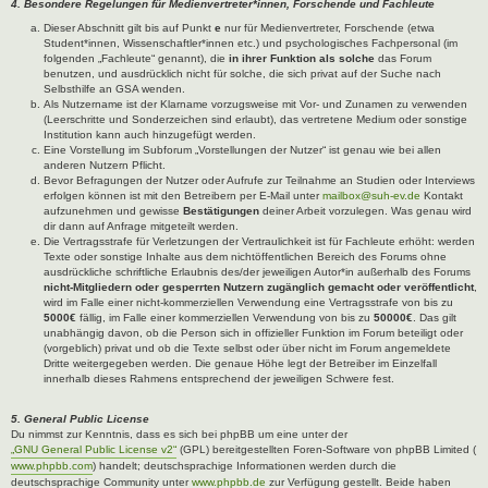
4. Besondere Regelungen für Medienvertreter*innen, Forschende und Fachleute
Dieser Abschnitt gilt bis auf Punkt
e
nur für Medienvertreter, Forschende (etwa
Student*innen, Wissenschaftler*innen etc.) und psychologisches Fachpersonal (im
folgenden „Fachleute“ genannt), die
in ihrer Funktion als solche
das Forum
benutzen, und ausdrücklich nicht für solche, die sich privat auf der Suche nach
Selbsthilfe an GSA wenden.
Als Nutzername ist der Klarname vorzugsweise mit Vor- und Zunamen zu verwenden
(Leerschritte und Sonderzeichen sind erlaubt), das vertretene Medium oder sonstige
Institution kann auch hinzugefügt werden.
Eine Vorstellung im Subforum „Vorstellungen der Nutzer“ ist genau wie bei allen
anderen Nutzern Pflicht.
Bevor Befragungen der Nutzer oder Aufrufe zur Teilnahme an Studien oder Interviews
erfolgen können ist mit den Betreibern per E-Mail unter
mailbox@suh-ev.de
Kontakt
aufzunehmen und gewisse
Bestätigungen
deiner Arbeit vorzulegen. Was genau wird
dir dann auf Anfrage mitgeteilt werden.
Die Vertragsstrafe für Verletzungen der Vertraulichkeit ist für Fachleute erhöht: werden
Texte oder sonstige Inhalte aus dem nichtöffentlichen Bereich des Forums ohne
ausdrückliche schriftliche Erlaubnis des/der jeweiligen Autor*in außerhalb des Forums
nicht-Mitgliedern oder gesperrten Nutzern zugänglich gemacht oder veröffentlicht
,
wird im Falle einer nicht-kommerziellen Verwendung eine Vertragsstrafe von bis zu
5000€
fällig, im Falle einer kommerziellen Verwendung von bis zu
50000€
. Das gilt
unabhängig davon, ob die Person sich in offizieller Funktion im Forum beteiligt oder
(vorgeblich) privat und ob die Texte selbst oder über nicht im Forum angemeldete
Dritte weitergegeben werden. Die genaue Höhe legt der Betreiber im Einzelfall
innerhalb dieses Rahmens entsprechend der jeweiligen Schwere fest.
5. General Public License
Du nimmst zur Kenntnis, dass es sich bei phpBB um eine unter der
„GNU General Public License v2“
(GPL) bereitgestellten Foren-Software von phpBB Limited (
www.phpbb.com
) handelt; deutschsprachige Informationen werden durch die
deutschsprachige Community unter
www.phpbb.de
zur Verfügung gestellt. Beide haben