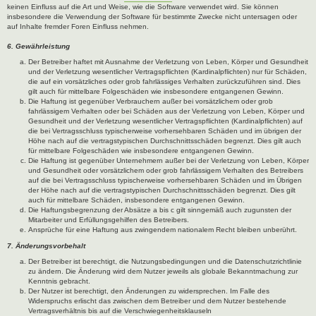
keinen Einfluss auf die Art und Weise, wie die Software verwendet wird. Sie können
insbesondere die Verwendung der Software für bestimmte Zwecke nicht untersagen oder
auf Inhalte fremder Foren Einfluss nehmen.
6. Gewährleistung
Der Betreiber haftet mit Ausnahme der Verletzung von Leben, Körper und Gesundheit
und der Verletzung wesentlicher Vertragspflichten (Kardinalpflichten) nur für Schäden,
die auf ein vorsätzliches oder grob fahrlässiges Verhalten zurückzuführen sind. Dies
gilt auch für mittelbare Folgeschäden wie insbesondere entgangenen Gewinn.
Die Haftung ist gegenüber Verbrauchern außer bei vorsätzlichem oder grob
fahrlässigem Verhalten oder bei Schäden aus der Verletzung von Leben, Körper und
Gesundheit und der Verletzung wesentlicher Vertragspflichten (Kardinalpflichten) auf
die bei Vertragsschluss typischerweise vorhersehbaren Schäden und im übrigen der
Höhe nach auf die vertragstypischen Durchschnittsschäden begrenzt. Dies gilt auch
für mittelbare Folgeschäden wie insbesondere entgangenen Gewinn.
Die Haftung ist gegenüber Unternehmern außer bei der Verletzung von Leben, Körper
und Gesundheit oder vorsätzlichem oder grob fahrlässigem Verhalten des Betreibers
auf die bei Vertragsschluss typischerweise vorhersehbaren Schäden und im Übrigen
der Höhe nach auf die vertragstypischen Durchschnittsschäden begrenzt. Dies gilt
auch für mittelbare Schäden, insbesondere entgangenen Gewinn.
Die Haftungsbegrenzung der Absätze a bis c gilt sinngemäß auch zugunsten der
Mitarbeiter und Erfüllungsgehilfen des Betreibers.
Ansprüche für eine Haftung aus zwingendem nationalem Recht bleiben unberührt.
7. Änderungsvorbehalt
Der Betreiber ist berechtigt, die Nutzungsbedingungen und die Datenschutzrichtlinie
zu ändern. Die Änderung wird dem Nutzer jeweils als globale Bekanntmachung zur
Kenntnis gebracht.
Der Nutzer ist berechtigt, den Änderungen zu widersprechen. Im Falle des
Widerspruchs erlischt das zwischen dem Betreiber und dem Nutzer bestehende
Vertragsverhältnis bis auf die Verschwiegenheitsklauseln