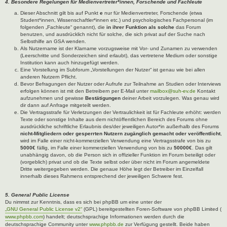
4. Besondere Regelungen für Medienvertreter*innen, Forschende und Fachleute
Dieser Abschnitt gilt bis auf Punkt
e
nur für Medienvertreter, Forschende (etwa
Student*innen, Wissenschaftler*innen etc.) und psychologisches Fachpersonal (im
folgenden „Fachleute“ genannt), die
in ihrer Funktion als solche
das Forum
benutzen, und ausdrücklich nicht für solche, die sich privat auf der Suche nach
Selbsthilfe an GSA wenden.
Als Nutzername ist der Klarname vorzugsweise mit Vor- und Zunamen zu verwenden
(Leerschritte und Sonderzeichen sind erlaubt), das vertretene Medium oder sonstige
Institution kann auch hinzugefügt werden.
Eine Vorstellung im Subforum „Vorstellungen der Nutzer“ ist genau wie bei allen
anderen Nutzern Pflicht.
Bevor Befragungen der Nutzer oder Aufrufe zur Teilnahme an Studien oder Interviews
erfolgen können ist mit den Betreibern per E-Mail unter
mailbox@suh-ev.de
Kontakt
aufzunehmen und gewisse
Bestätigungen
deiner Arbeit vorzulegen. Was genau wird
dir dann auf Anfrage mitgeteilt werden.
Die Vertragsstrafe für Verletzungen der Vertraulichkeit ist für Fachleute erhöht: werden
Texte oder sonstige Inhalte aus dem nichtöffentlichen Bereich des Forums ohne
ausdrückliche schriftliche Erlaubnis des/der jeweiligen Autor*in außerhalb des Forums
nicht-Mitgliedern oder gesperrten Nutzern zugänglich gemacht oder veröffentlicht
,
wird im Falle einer nicht-kommerziellen Verwendung eine Vertragsstrafe von bis zu
5000€
fällig, im Falle einer kommerziellen Verwendung von bis zu
50000€
. Das gilt
unabhängig davon, ob die Person sich in offizieller Funktion im Forum beteiligt oder
(vorgeblich) privat und ob die Texte selbst oder über nicht im Forum angemeldete
Dritte weitergegeben werden. Die genaue Höhe legt der Betreiber im Einzelfall
innerhalb dieses Rahmens entsprechend der jeweiligen Schwere fest.
5. General Public License
Du nimmst zur Kenntnis, dass es sich bei phpBB um eine unter der
„GNU General Public License v2“
(GPL) bereitgestellten Foren-Software von phpBB Limited (
www.phpbb.com
) handelt; deutschsprachige Informationen werden durch die
deutschsprachige Community unter
www.phpbb.de
zur Verfügung gestellt. Beide haben