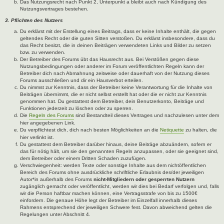
Das Nutzungsrecht nach Punkt 2, Unterpunkt a bleibt auch nach Kündigung des
Nutzungsvertrages bestehen.
3. Pflichten des Nutzers
Du erklärst mit der Erstellung eines Beitrags, dass er keine Inhalte enthält, die gegen
geltendes Recht oder die guten Sitten verstoßen. Du erklärst insbesondere, dass du
das Recht besitzt, die in deinen Beiträgen verwendeten Links und Bilder zu setzen
bzw. zu verwenden.
Der Betreiber des Forums übt das Hausrecht aus. Bei Verstößen gegen diese
Nutzungsbedingungen oder anderer im Forum veröffentlichten Regeln kann der
Betreiber dich nach Abmahnung zeitweise oder dauerhaft von der Nutzung dieses
Forums ausschließen und dir ein Hausverbot erteilen.
Du nimmst zur Kenntnis, dass der Betreiber keine Verantwortung für die Inhalte von
Beiträgen übernimmt, die er nicht selbst erstellt hat oder die er nicht zur Kenntnis
genommen hat. Du gestattest dem Betreiber, dein Benutzerkonto, Beiträge und
Funktionen jederzeit zu löschen oder zu sperren.
Die
Regeln des Forums
sind Bestandteil dieses Vertrages und nachzulesen unter dem
hier angegebenen Link.
Du verpflichtest dich, dich nach besten Möglichkeiten an die
Netiquette
zu halten, die
hier verlinkt ist.
Du gestattest dem Betreiber darüber hinaus, deine Beiträge abzuändern, sofern er
das für nötig hält, um sie den genannten Regeln anzupassen, oder sie geeignet sind,
dem Betreiber oder einem Dritten Schaden zuzufügen.
Verschwiegenheit: werden Texte oder sonstige Inhalte aus dem nichtöffentlichen
Bereich des Forums ohne ausdrückliche schriftliche Erlaubnis des/der jeweiligen
Autor*in außerhalb des Forums
nicht-Mitgliedern oder gesperrten Nutzern
zugänglich gemacht oder veröffentlicht, werden wir dies bei Bedarf verfolgen und, falls
wir die Person haftbar machen können, eine Vertragsstrafe von bis zu 1500€
einfordern. Die genaue Höhe legt der Betreiber im Einzelfall innerhalb dieses
Rahmens entsprechend der jeweiligen Schwere fest. Davon abweichend gelten die
Regelungen unter Abschnitt 4.