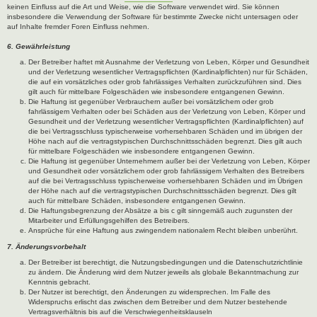
keinen Einfluss auf die Art und Weise, wie die Software verwendet wird. Sie können
insbesondere die Verwendung der Software für bestimmte Zwecke nicht untersagen oder
auf Inhalte fremder Foren Einfluss nehmen.
6. Gewährleistung
Der Betreiber haftet mit Ausnahme der Verletzung von Leben, Körper und Gesundheit
und der Verletzung wesentlicher Vertragspflichten (Kardinalpflichten) nur für Schäden,
die auf ein vorsätzliches oder grob fahrlässiges Verhalten zurückzuführen sind. Dies
gilt auch für mittelbare Folgeschäden wie insbesondere entgangenen Gewinn.
Die Haftung ist gegenüber Verbrauchern außer bei vorsätzlichem oder grob
fahrlässigem Verhalten oder bei Schäden aus der Verletzung von Leben, Körper und
Gesundheit und der Verletzung wesentlicher Vertragspflichten (Kardinalpflichten) auf
die bei Vertragsschluss typischerweise vorhersehbaren Schäden und im übrigen der
Höhe nach auf die vertragstypischen Durchschnittsschäden begrenzt. Dies gilt auch
für mittelbare Folgeschäden wie insbesondere entgangenen Gewinn.
Die Haftung ist gegenüber Unternehmern außer bei der Verletzung von Leben, Körper
und Gesundheit oder vorsätzlichem oder grob fahrlässigem Verhalten des Betreibers
auf die bei Vertragsschluss typischerweise vorhersehbaren Schäden und im Übrigen
der Höhe nach auf die vertragstypischen Durchschnittsschäden begrenzt. Dies gilt
auch für mittelbare Schäden, insbesondere entgangenen Gewinn.
Die Haftungsbegrenzung der Absätze a bis c gilt sinngemäß auch zugunsten der
Mitarbeiter und Erfüllungsgehilfen des Betreibers.
Ansprüche für eine Haftung aus zwingendem nationalem Recht bleiben unberührt.
7. Änderungsvorbehalt
Der Betreiber ist berechtigt, die Nutzungsbedingungen und die Datenschutzrichtlinie
zu ändern. Die Änderung wird dem Nutzer jeweils als globale Bekanntmachung zur
Kenntnis gebracht.
Der Nutzer ist berechtigt, den Änderungen zu widersprechen. Im Falle des
Widerspruchs erlischt das zwischen dem Betreiber und dem Nutzer bestehende
Vertragsverhältnis bis auf die Verschwiegenheitsklauseln