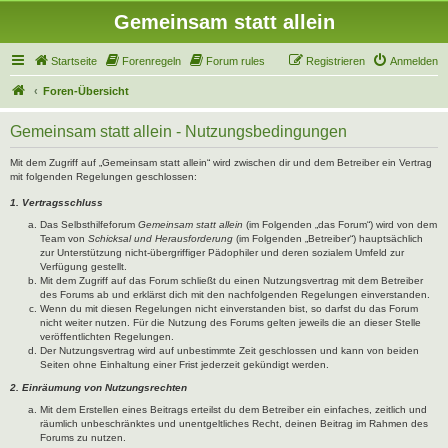
Gemeinsam statt allein
Startseite
Forenregeln
Forum rules
Registrieren
Anmelden
Foren-Übersicht
Gemeinsam statt allein - Nutzungsbedingungen
Mit dem Zugriff auf „Gemeinsam statt allein“ wird zwischen dir und dem Betreiber ein Vertrag
mit folgenden Regelungen geschlossen:
1. Vertragsschluss
Das Selbsthilfeforum
Gemeinsam statt allein
(im Folgenden „das Forum“) wird von dem
Team von
Schicksal und Herausforderung
(im Folgenden „Betreiber“) hauptsächlich
zur Unterstützung nicht-übergriffiger Pädophiler und deren sozialem Umfeld zur
Verfügung gestellt.
Mit dem Zugriff auf das Forum schließt du einen Nutzungsvertrag mit dem Betreiber
des Forums ab und erklärst dich mit den nachfolgenden Regelungen einverstanden.
Wenn du mit diesen Regelungen nicht einverstanden bist, so darfst du das Forum
nicht weiter nutzen. Für die Nutzung des Forums gelten jeweils die an dieser Stelle
veröffentlichten Regelungen.
Der Nutzungsvertrag wird auf unbestimmte Zeit geschlossen und kann von beiden
Seiten ohne Einhaltung einer Frist jederzeit gekündigt werden.
2. Einräumung von Nutzungsrechten
Mit dem Erstellen eines Beitrags erteilst du dem Betreiber ein einfaches, zeitlich und
räumlich unbeschränktes und unentgeltliches Recht, deinen Beitrag im Rahmen des
Forums zu nutzen.