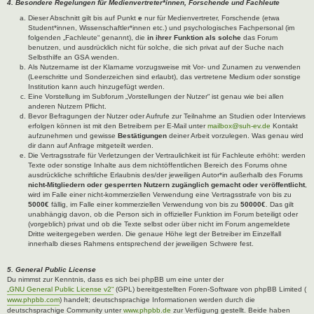
4. Besondere Regelungen für Medienvertreter*innen, Forschende und Fachleute
Dieser Abschnitt gilt bis auf Punkt
e
nur für Medienvertreter, Forschende (etwa
Student*innen, Wissenschaftler*innen etc.) und psychologisches Fachpersonal (im
folgenden „Fachleute“ genannt), die
in ihrer Funktion als solche
das Forum
benutzen, und ausdrücklich nicht für solche, die sich privat auf der Suche nach
Selbsthilfe an GSA wenden.
Als Nutzername ist der Klarname vorzugsweise mit Vor- und Zunamen zu verwenden
(Leerschritte und Sonderzeichen sind erlaubt), das vertretene Medium oder sonstige
Institution kann auch hinzugefügt werden.
Eine Vorstellung im Subforum „Vorstellungen der Nutzer“ ist genau wie bei allen
anderen Nutzern Pflicht.
Bevor Befragungen der Nutzer oder Aufrufe zur Teilnahme an Studien oder Interviews
erfolgen können ist mit den Betreibern per E-Mail unter
mailbox@suh-ev.de
Kontakt
aufzunehmen und gewisse
Bestätigungen
deiner Arbeit vorzulegen. Was genau wird
dir dann auf Anfrage mitgeteilt werden.
Die Vertragsstrafe für Verletzungen der Vertraulichkeit ist für Fachleute erhöht: werden
Texte oder sonstige Inhalte aus dem nichtöffentlichen Bereich des Forums ohne
ausdrückliche schriftliche Erlaubnis des/der jeweiligen Autor*in außerhalb des Forums
nicht-Mitgliedern oder gesperrten Nutzern zugänglich gemacht oder veröffentlicht
,
wird im Falle einer nicht-kommerziellen Verwendung eine Vertragsstrafe von bis zu
5000€
fällig, im Falle einer kommerziellen Verwendung von bis zu
50000€
. Das gilt
unabhängig davon, ob die Person sich in offizieller Funktion im Forum beteiligt oder
(vorgeblich) privat und ob die Texte selbst oder über nicht im Forum angemeldete
Dritte weitergegeben werden. Die genaue Höhe legt der Betreiber im Einzelfall
innerhalb dieses Rahmens entsprechend der jeweiligen Schwere fest.
5. General Public License
Du nimmst zur Kenntnis, dass es sich bei phpBB um eine unter der
„GNU General Public License v2“
(GPL) bereitgestellten Foren-Software von phpBB Limited (
www.phpbb.com
) handelt; deutschsprachige Informationen werden durch die
deutschsprachige Community unter
www.phpbb.de
zur Verfügung gestellt. Beide haben