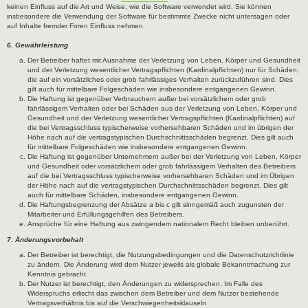
keinen Einfluss auf die Art und Weise, wie die Software verwendet wird. Sie können
insbesondere die Verwendung der Software für bestimmte Zwecke nicht untersagen oder
auf Inhalte fremder Foren Einfluss nehmen.
6. Gewährleistung
Der Betreiber haftet mit Ausnahme der Verletzung von Leben, Körper und Gesundheit
und der Verletzung wesentlicher Vertragspflichten (Kardinalpflichten) nur für Schäden,
die auf ein vorsätzliches oder grob fahrlässiges Verhalten zurückzuführen sind. Dies
gilt auch für mittelbare Folgeschäden wie insbesondere entgangenen Gewinn.
Die Haftung ist gegenüber Verbrauchern außer bei vorsätzlichem oder grob
fahrlässigem Verhalten oder bei Schäden aus der Verletzung von Leben, Körper und
Gesundheit und der Verletzung wesentlicher Vertragspflichten (Kardinalpflichten) auf
die bei Vertragsschluss typischerweise vorhersehbaren Schäden und im übrigen der
Höhe nach auf die vertragstypischen Durchschnittsschäden begrenzt. Dies gilt auch
für mittelbare Folgeschäden wie insbesondere entgangenen Gewinn.
Die Haftung ist gegenüber Unternehmern außer bei der Verletzung von Leben, Körper
und Gesundheit oder vorsätzlichem oder grob fahrlässigem Verhalten des Betreibers
auf die bei Vertragsschluss typischerweise vorhersehbaren Schäden und im Übrigen
der Höhe nach auf die vertragstypischen Durchschnittsschäden begrenzt. Dies gilt
auch für mittelbare Schäden, insbesondere entgangenen Gewinn.
Die Haftungsbegrenzung der Absätze a bis c gilt sinngemäß auch zugunsten der
Mitarbeiter und Erfüllungsgehilfen des Betreibers.
Ansprüche für eine Haftung aus zwingendem nationalem Recht bleiben unberührt.
7. Änderungsvorbehalt
Der Betreiber ist berechtigt, die Nutzungsbedingungen und die Datenschutzrichtlinie
zu ändern. Die Änderung wird dem Nutzer jeweils als globale Bekanntmachung zur
Kenntnis gebracht.
Der Nutzer ist berechtigt, den Änderungen zu widersprechen. Im Falle des
Widerspruchs erlischt das zwischen dem Betreiber und dem Nutzer bestehende
Vertragsverhältnis bis auf die Verschwiegenheitsklauseln