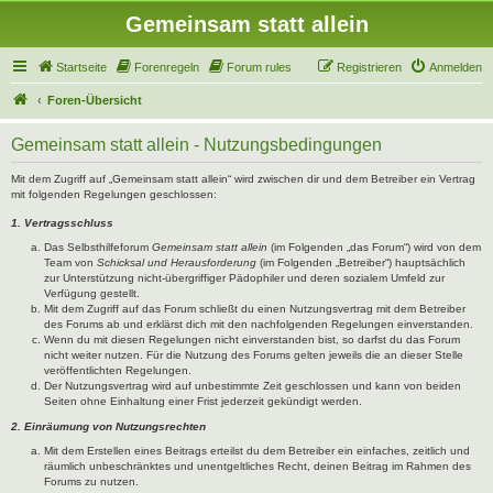
Gemeinsam statt allein
Startseite
Forenregeln
Forum rules
Registrieren
Anmelden
Foren-Übersicht
Gemeinsam statt allein - Nutzungsbedingungen
Mit dem Zugriff auf „Gemeinsam statt allein“ wird zwischen dir und dem Betreiber ein Vertrag
mit folgenden Regelungen geschlossen:
1. Vertragsschluss
Das Selbsthilfeforum
Gemeinsam statt allein
(im Folgenden „das Forum“) wird von dem
Team von
Schicksal und Herausforderung
(im Folgenden „Betreiber“) hauptsächlich
zur Unterstützung nicht-übergriffiger Pädophiler und deren sozialem Umfeld zur
Verfügung gestellt.
Mit dem Zugriff auf das Forum schließt du einen Nutzungsvertrag mit dem Betreiber
des Forums ab und erklärst dich mit den nachfolgenden Regelungen einverstanden.
Wenn du mit diesen Regelungen nicht einverstanden bist, so darfst du das Forum
nicht weiter nutzen. Für die Nutzung des Forums gelten jeweils die an dieser Stelle
veröffentlichten Regelungen.
Der Nutzungsvertrag wird auf unbestimmte Zeit geschlossen und kann von beiden
Seiten ohne Einhaltung einer Frist jederzeit gekündigt werden.
2. Einräumung von Nutzungsrechten
Mit dem Erstellen eines Beitrags erteilst du dem Betreiber ein einfaches, zeitlich und
räumlich unbeschränktes und unentgeltliches Recht, deinen Beitrag im Rahmen des
Forums zu nutzen.