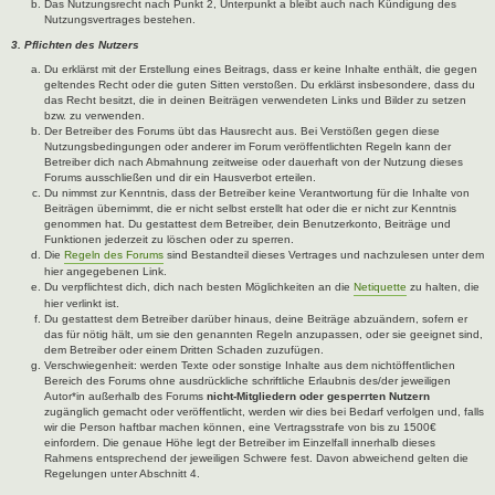
Das Nutzungsrecht nach Punkt 2, Unterpunkt a bleibt auch nach Kündigung des
Nutzungsvertrages bestehen.
3. Pflichten des Nutzers
Du erklärst mit der Erstellung eines Beitrags, dass er keine Inhalte enthält, die gegen
geltendes Recht oder die guten Sitten verstoßen. Du erklärst insbesondere, dass du
das Recht besitzt, die in deinen Beiträgen verwendeten Links und Bilder zu setzen
bzw. zu verwenden.
Der Betreiber des Forums übt das Hausrecht aus. Bei Verstößen gegen diese
Nutzungsbedingungen oder anderer im Forum veröffentlichten Regeln kann der
Betreiber dich nach Abmahnung zeitweise oder dauerhaft von der Nutzung dieses
Forums ausschließen und dir ein Hausverbot erteilen.
Du nimmst zur Kenntnis, dass der Betreiber keine Verantwortung für die Inhalte von
Beiträgen übernimmt, die er nicht selbst erstellt hat oder die er nicht zur Kenntnis
genommen hat. Du gestattest dem Betreiber, dein Benutzerkonto, Beiträge und
Funktionen jederzeit zu löschen oder zu sperren.
Die
Regeln des Forums
sind Bestandteil dieses Vertrages und nachzulesen unter dem
hier angegebenen Link.
Du verpflichtest dich, dich nach besten Möglichkeiten an die
Netiquette
zu halten, die
hier verlinkt ist.
Du gestattest dem Betreiber darüber hinaus, deine Beiträge abzuändern, sofern er
das für nötig hält, um sie den genannten Regeln anzupassen, oder sie geeignet sind,
dem Betreiber oder einem Dritten Schaden zuzufügen.
Verschwiegenheit: werden Texte oder sonstige Inhalte aus dem nichtöffentlichen
Bereich des Forums ohne ausdrückliche schriftliche Erlaubnis des/der jeweiligen
Autor*in außerhalb des Forums
nicht-Mitgliedern oder gesperrten Nutzern
zugänglich gemacht oder veröffentlicht, werden wir dies bei Bedarf verfolgen und, falls
wir die Person haftbar machen können, eine Vertragsstrafe von bis zu 1500€
einfordern. Die genaue Höhe legt der Betreiber im Einzelfall innerhalb dieses
Rahmens entsprechend der jeweiligen Schwere fest. Davon abweichend gelten die
Regelungen unter Abschnitt 4.