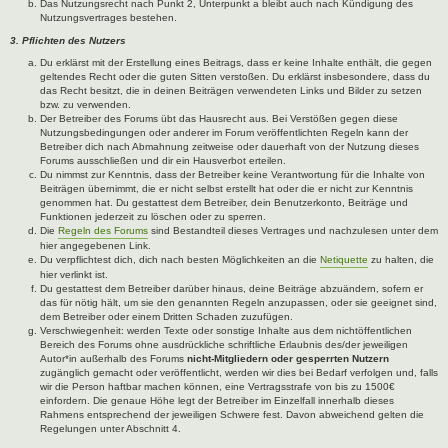
Das Nutzungsrecht nach Punkt 2, Unterpunkt a bleibt auch nach Kündigung des
Nutzungsvertrages bestehen.
3. Pflichten des Nutzers
Du erklärst mit der Erstellung eines Beitrags, dass er keine Inhalte enthält, die gegen
geltendes Recht oder die guten Sitten verstoßen. Du erklärst insbesondere, dass du
das Recht besitzt, die in deinen Beiträgen verwendeten Links und Bilder zu setzen
bzw. zu verwenden.
Der Betreiber des Forums übt das Hausrecht aus. Bei Verstößen gegen diese
Nutzungsbedingungen oder anderer im Forum veröffentlichten Regeln kann der
Betreiber dich nach Abmahnung zeitweise oder dauerhaft von der Nutzung dieses
Forums ausschließen und dir ein Hausverbot erteilen.
Du nimmst zur Kenntnis, dass der Betreiber keine Verantwortung für die Inhalte von
Beiträgen übernimmt, die er nicht selbst erstellt hat oder die er nicht zur Kenntnis
genommen hat. Du gestattest dem Betreiber, dein Benutzerkonto, Beiträge und
Funktionen jederzeit zu löschen oder zu sperren.
Die
Regeln des Forums
sind Bestandteil dieses Vertrages und nachzulesen unter dem
hier angegebenen Link.
Du verpflichtest dich, dich nach besten Möglichkeiten an die
Netiquette
zu halten, die
hier verlinkt ist.
Du gestattest dem Betreiber darüber hinaus, deine Beiträge abzuändern, sofern er
das für nötig hält, um sie den genannten Regeln anzupassen, oder sie geeignet sind,
dem Betreiber oder einem Dritten Schaden zuzufügen.
Verschwiegenheit: werden Texte oder sonstige Inhalte aus dem nichtöffentlichen
Bereich des Forums ohne ausdrückliche schriftliche Erlaubnis des/der jeweiligen
Autor*in außerhalb des Forums
nicht-Mitgliedern oder gesperrten Nutzern
zugänglich gemacht oder veröffentlicht, werden wir dies bei Bedarf verfolgen und, falls
wir die Person haftbar machen können, eine Vertragsstrafe von bis zu 1500€
einfordern. Die genaue Höhe legt der Betreiber im Einzelfall innerhalb dieses
Rahmens entsprechend der jeweiligen Schwere fest. Davon abweichend gelten die
Regelungen unter Abschnitt 4.