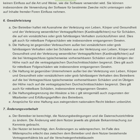
keinen Einfluss auf die Art und Weise, wie die Software verwendet wird. Sie können
insbesondere die Verwendung der Software für bestimmte Zwecke nicht untersagen oder
auf Inhalte fremder Foren Einfluss nehmen.
6. Gewährleistung
Der Betreiber haftet mit Ausnahme der Verletzung von Leben, Körper und Gesundheit
und der Verletzung wesentlicher Vertragspflichten (Kardinalpflichten) nur für Schäden,
die auf ein vorsätzliches oder grob fahrlässiges Verhalten zurückzuführen sind. Dies
gilt auch für mittelbare Folgeschäden wie insbesondere entgangenen Gewinn.
Die Haftung ist gegenüber Verbrauchern außer bei vorsätzlichem oder grob
fahrlässigem Verhalten oder bei Schäden aus der Verletzung von Leben, Körper und
Gesundheit und der Verletzung wesentlicher Vertragspflichten (Kardinalpflichten) auf
die bei Vertragsschluss typischerweise vorhersehbaren Schäden und im übrigen der
Höhe nach auf die vertragstypischen Durchschnittsschäden begrenzt. Dies gilt auch
für mittelbare Folgeschäden wie insbesondere entgangenen Gewinn.
Die Haftung ist gegenüber Unternehmern außer bei der Verletzung von Leben, Körper
und Gesundheit oder vorsätzlichem oder grob fahrlässigem Verhalten des Betreibers
auf die bei Vertragsschluss typischerweise vorhersehbaren Schäden und im Übrigen
der Höhe nach auf die vertragstypischen Durchschnittsschäden begrenzt. Dies gilt
auch für mittelbare Schäden, insbesondere entgangenen Gewinn.
Die Haftungsbegrenzung der Absätze a bis c gilt sinngemäß auch zugunsten der
Mitarbeiter und Erfüllungsgehilfen des Betreibers.
Ansprüche für eine Haftung aus zwingendem nationalem Recht bleiben unberührt.
7. Änderungsvorbehalt
Der Betreiber ist berechtigt, die Nutzungsbedingungen und die Datenschutzrichtlinie
zu ändern. Die Änderung wird dem Nutzer jeweils als globale Bekanntmachung zur
Kenntnis gebracht.
Der Nutzer ist berechtigt, den Änderungen zu widersprechen. Im Falle des
Widerspruchs erlischt das zwischen dem Betreiber und dem Nutzer bestehende
Vertragsverhältnis bis auf die Verschwiegenheitsklauseln