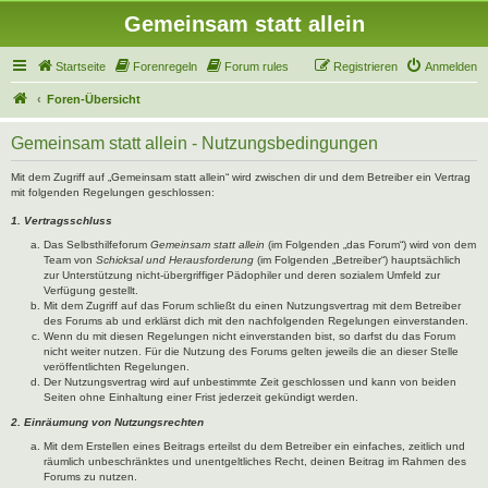
Gemeinsam statt allein
Startseite
Forenregeln
Forum rules
Registrieren
Anmelden
Foren-Übersicht
Gemeinsam statt allein - Nutzungsbedingungen
Mit dem Zugriff auf „Gemeinsam statt allein“ wird zwischen dir und dem Betreiber ein Vertrag
mit folgenden Regelungen geschlossen:
1. Vertragsschluss
Das Selbsthilfeforum
Gemeinsam statt allein
(im Folgenden „das Forum“) wird von dem
Team von
Schicksal und Herausforderung
(im Folgenden „Betreiber“) hauptsächlich
zur Unterstützung nicht-übergriffiger Pädophiler und deren sozialem Umfeld zur
Verfügung gestellt.
Mit dem Zugriff auf das Forum schließt du einen Nutzungsvertrag mit dem Betreiber
des Forums ab und erklärst dich mit den nachfolgenden Regelungen einverstanden.
Wenn du mit diesen Regelungen nicht einverstanden bist, so darfst du das Forum
nicht weiter nutzen. Für die Nutzung des Forums gelten jeweils die an dieser Stelle
veröffentlichten Regelungen.
Der Nutzungsvertrag wird auf unbestimmte Zeit geschlossen und kann von beiden
Seiten ohne Einhaltung einer Frist jederzeit gekündigt werden.
2. Einräumung von Nutzungsrechten
Mit dem Erstellen eines Beitrags erteilst du dem Betreiber ein einfaches, zeitlich und
räumlich unbeschränktes und unentgeltliches Recht, deinen Beitrag im Rahmen des
Forums zu nutzen.