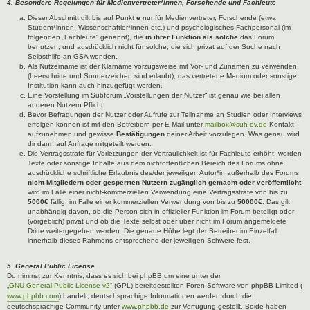
4. Besondere Regelungen für Medienvertreter*innen, Forschende und Fachleute
Dieser Abschnitt gilt bis auf Punkt
e
nur für Medienvertreter, Forschende (etwa
Student*innen, Wissenschaftler*innen etc.) und psychologisches Fachpersonal (im
folgenden „Fachleute“ genannt), die
in ihrer Funktion als solche
das Forum
benutzen, und ausdrücklich nicht für solche, die sich privat auf der Suche nach
Selbsthilfe an GSA wenden.
Als Nutzername ist der Klarname vorzugsweise mit Vor- und Zunamen zu verwenden
(Leerschritte und Sonderzeichen sind erlaubt), das vertretene Medium oder sonstige
Institution kann auch hinzugefügt werden.
Eine Vorstellung im Subforum „Vorstellungen der Nutzer“ ist genau wie bei allen
anderen Nutzern Pflicht.
Bevor Befragungen der Nutzer oder Aufrufe zur Teilnahme an Studien oder Interviews
erfolgen können ist mit den Betreibern per E-Mail unter
mailbox@suh-ev.de
Kontakt
aufzunehmen und gewisse
Bestätigungen
deiner Arbeit vorzulegen. Was genau wird
dir dann auf Anfrage mitgeteilt werden.
Die Vertragsstrafe für Verletzungen der Vertraulichkeit ist für Fachleute erhöht: werden
Texte oder sonstige Inhalte aus dem nichtöffentlichen Bereich des Forums ohne
ausdrückliche schriftliche Erlaubnis des/der jeweiligen Autor*in außerhalb des Forums
nicht-Mitgliedern oder gesperrten Nutzern zugänglich gemacht oder veröffentlicht
,
wird im Falle einer nicht-kommerziellen Verwendung eine Vertragsstrafe von bis zu
5000€
fällig, im Falle einer kommerziellen Verwendung von bis zu
50000€
. Das gilt
unabhängig davon, ob die Person sich in offizieller Funktion im Forum beteiligt oder
(vorgeblich) privat und ob die Texte selbst oder über nicht im Forum angemeldete
Dritte weitergegeben werden. Die genaue Höhe legt der Betreiber im Einzelfall
innerhalb dieses Rahmens entsprechend der jeweiligen Schwere fest.
5. General Public License
Du nimmst zur Kenntnis, dass es sich bei phpBB um eine unter der
„GNU General Public License v2“
(GPL) bereitgestellten Foren-Software von phpBB Limited (
www.phpbb.com
) handelt; deutschsprachige Informationen werden durch die
deutschsprachige Community unter
www.phpbb.de
zur Verfügung gestellt. Beide haben