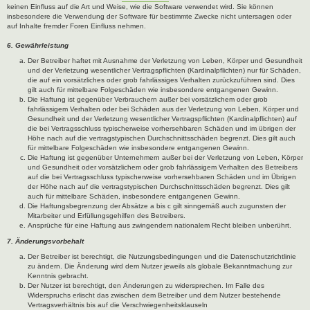
keinen Einfluss auf die Art und Weise, wie die Software verwendet wird. Sie können
insbesondere die Verwendung der Software für bestimmte Zwecke nicht untersagen oder
auf Inhalte fremder Foren Einfluss nehmen.
6. Gewährleistung
Der Betreiber haftet mit Ausnahme der Verletzung von Leben, Körper und Gesundheit
und der Verletzung wesentlicher Vertragspflichten (Kardinalpflichten) nur für Schäden,
die auf ein vorsätzliches oder grob fahrlässiges Verhalten zurückzuführen sind. Dies
gilt auch für mittelbare Folgeschäden wie insbesondere entgangenen Gewinn.
Die Haftung ist gegenüber Verbrauchern außer bei vorsätzlichem oder grob
fahrlässigem Verhalten oder bei Schäden aus der Verletzung von Leben, Körper und
Gesundheit und der Verletzung wesentlicher Vertragspflichten (Kardinalpflichten) auf
die bei Vertragsschluss typischerweise vorhersehbaren Schäden und im übrigen der
Höhe nach auf die vertragstypischen Durchschnittsschäden begrenzt. Dies gilt auch
für mittelbare Folgeschäden wie insbesondere entgangenen Gewinn.
Die Haftung ist gegenüber Unternehmern außer bei der Verletzung von Leben, Körper
und Gesundheit oder vorsätzlichem oder grob fahrlässigem Verhalten des Betreibers
auf die bei Vertragsschluss typischerweise vorhersehbaren Schäden und im Übrigen
der Höhe nach auf die vertragstypischen Durchschnittsschäden begrenzt. Dies gilt
auch für mittelbare Schäden, insbesondere entgangenen Gewinn.
Die Haftungsbegrenzung der Absätze a bis c gilt sinngemäß auch zugunsten der
Mitarbeiter und Erfüllungsgehilfen des Betreibers.
Ansprüche für eine Haftung aus zwingendem nationalem Recht bleiben unberührt.
7. Änderungsvorbehalt
Der Betreiber ist berechtigt, die Nutzungsbedingungen und die Datenschutzrichtlinie
zu ändern. Die Änderung wird dem Nutzer jeweils als globale Bekanntmachung zur
Kenntnis gebracht.
Der Nutzer ist berechtigt, den Änderungen zu widersprechen. Im Falle des
Widerspruchs erlischt das zwischen dem Betreiber und dem Nutzer bestehende
Vertragsverhältnis bis auf die Verschwiegenheitsklauseln