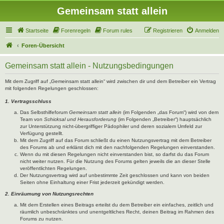
Gemeinsam statt allein
Startseite
Forenregeln
Forum rules
Registrieren
Anmelden
Foren-Übersicht
Gemeinsam statt allein - Nutzungsbedingungen
Mit dem Zugriff auf „Gemeinsam statt allein“ wird zwischen dir und dem Betreiber ein Vertrag
mit folgenden Regelungen geschlossen:
1. Vertragsschluss
Das Selbsthilfeforum
Gemeinsam statt allein
(im Folgenden „das Forum“) wird von dem
Team von
Schicksal und Herausforderung
(im Folgenden „Betreiber“) hauptsächlich
zur Unterstützung nicht-übergriffiger Pädophiler und deren sozialem Umfeld zur
Verfügung gestellt.
Mit dem Zugriff auf das Forum schließt du einen Nutzungsvertrag mit dem Betreiber
des Forums ab und erklärst dich mit den nachfolgenden Regelungen einverstanden.
Wenn du mit diesen Regelungen nicht einverstanden bist, so darfst du das Forum
nicht weiter nutzen. Für die Nutzung des Forums gelten jeweils die an dieser Stelle
veröffentlichten Regelungen.
Der Nutzungsvertrag wird auf unbestimmte Zeit geschlossen und kann von beiden
Seiten ohne Einhaltung einer Frist jederzeit gekündigt werden.
2. Einräumung von Nutzungsrechten
Mit dem Erstellen eines Beitrags erteilst du dem Betreiber ein einfaches, zeitlich und
räumlich unbeschränktes und unentgeltliches Recht, deinen Beitrag im Rahmen des
Forums zu nutzen.