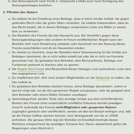
Das Nutzungsrecht nach Punkt 2, Unterpunkt a bleibt auch nach Kündigung des
Nutzungsvertrages bestehen.
3. Pflichten des Nutzers
Du erklärst mit der Erstellung eines Beitrags, dass er keine Inhalte enthält, die gegen
geltendes Recht oder die guten Sitten verstoßen. Du erklärst insbesondere, dass du
das Recht besitzt, die in deinen Beiträgen verwendeten Links und Bilder zu setzen
bzw. zu verwenden.
Der Betreiber des Forums übt das Hausrecht aus. Bei Verstößen gegen diese
Nutzungsbedingungen oder anderer im Forum veröffentlichten Regeln kann der
Betreiber dich nach Abmahnung zeitweise oder dauerhaft von der Nutzung dieses
Forums ausschließen und dir ein Hausverbot erteilen.
Du nimmst zur Kenntnis, dass der Betreiber keine Verantwortung für die Inhalte von
Beiträgen übernimmt, die er nicht selbst erstellt hat oder die er nicht zur Kenntnis
genommen hat. Du gestattest dem Betreiber, dein Benutzerkonto, Beiträge und
Funktionen jederzeit zu löschen oder zu sperren.
Die
Regeln des Forums
sind Bestandteil dieses Vertrages und nachzulesen unter dem
hier angegebenen Link.
Du verpflichtest dich, dich nach besten Möglichkeiten an die
Netiquette
zu halten, die
hier verlinkt ist.
Du gestattest dem Betreiber darüber hinaus, deine Beiträge abzuändern, sofern er
das für nötig hält, um sie den genannten Regeln anzupassen, oder sie geeignet sind,
dem Betreiber oder einem Dritten Schaden zuzufügen.
Verschwiegenheit: werden Texte oder sonstige Inhalte aus dem nichtöffentlichen
Bereich des Forums ohne ausdrückliche schriftliche Erlaubnis des/der jeweiligen
Autor*in außerhalb des Forums
nicht-Mitgliedern oder gesperrten Nutzern
zugänglich gemacht oder veröffentlicht, werden wir dies bei Bedarf verfolgen und, falls
wir die Person haftbar machen können, eine Vertragsstrafe von bis zu 1500€
einfordern. Die genaue Höhe legt der Betreiber im Einzelfall innerhalb dieses
Rahmens entsprechend der jeweiligen Schwere fest. Davon abweichend gelten die
Regelungen unter Abschnitt 4.