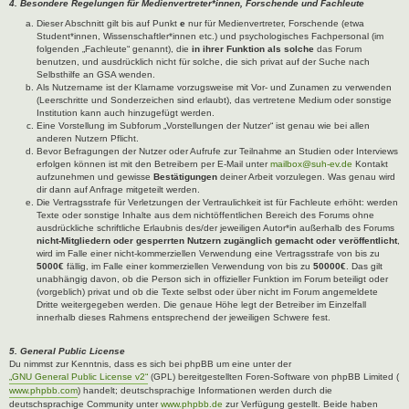
4. Besondere Regelungen für Medienvertreter*innen, Forschende und Fachleute
Dieser Abschnitt gilt bis auf Punkt
e
nur für Medienvertreter, Forschende (etwa
Student*innen, Wissenschaftler*innen etc.) und psychologisches Fachpersonal (im
folgenden „Fachleute“ genannt), die
in ihrer Funktion als solche
das Forum
benutzen, und ausdrücklich nicht für solche, die sich privat auf der Suche nach
Selbsthilfe an GSA wenden.
Als Nutzername ist der Klarname vorzugsweise mit Vor- und Zunamen zu verwenden
(Leerschritte und Sonderzeichen sind erlaubt), das vertretene Medium oder sonstige
Institution kann auch hinzugefügt werden.
Eine Vorstellung im Subforum „Vorstellungen der Nutzer“ ist genau wie bei allen
anderen Nutzern Pflicht.
Bevor Befragungen der Nutzer oder Aufrufe zur Teilnahme an Studien oder Interviews
erfolgen können ist mit den Betreibern per E-Mail unter
mailbox@suh-ev.de
Kontakt
aufzunehmen und gewisse
Bestätigungen
deiner Arbeit vorzulegen. Was genau wird
dir dann auf Anfrage mitgeteilt werden.
Die Vertragsstrafe für Verletzungen der Vertraulichkeit ist für Fachleute erhöht: werden
Texte oder sonstige Inhalte aus dem nichtöffentlichen Bereich des Forums ohne
ausdrückliche schriftliche Erlaubnis des/der jeweiligen Autor*in außerhalb des Forums
nicht-Mitgliedern oder gesperrten Nutzern zugänglich gemacht oder veröffentlicht
,
wird im Falle einer nicht-kommerziellen Verwendung eine Vertragsstrafe von bis zu
5000€
fällig, im Falle einer kommerziellen Verwendung von bis zu
50000€
. Das gilt
unabhängig davon, ob die Person sich in offizieller Funktion im Forum beteiligt oder
(vorgeblich) privat und ob die Texte selbst oder über nicht im Forum angemeldete
Dritte weitergegeben werden. Die genaue Höhe legt der Betreiber im Einzelfall
innerhalb dieses Rahmens entsprechend der jeweiligen Schwere fest.
5. General Public License
Du nimmst zur Kenntnis, dass es sich bei phpBB um eine unter der
„GNU General Public License v2“
(GPL) bereitgestellten Foren-Software von phpBB Limited (
www.phpbb.com
) handelt; deutschsprachige Informationen werden durch die
deutschsprachige Community unter
www.phpbb.de
zur Verfügung gestellt. Beide haben