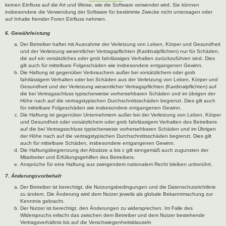
keinen Einfluss auf die Art und Weise, wie die Software verwendet wird. Sie können
insbesondere die Verwendung der Software für bestimmte Zwecke nicht untersagen oder
auf Inhalte fremder Foren Einfluss nehmen.
6. Gewährleistung
Der Betreiber haftet mit Ausnahme der Verletzung von Leben, Körper und Gesundheit
und der Verletzung wesentlicher Vertragspflichten (Kardinalpflichten) nur für Schäden,
die auf ein vorsätzliches oder grob fahrlässiges Verhalten zurückzuführen sind. Dies
gilt auch für mittelbare Folgeschäden wie insbesondere entgangenen Gewinn.
Die Haftung ist gegenüber Verbrauchern außer bei vorsätzlichem oder grob
fahrlässigem Verhalten oder bei Schäden aus der Verletzung von Leben, Körper und
Gesundheit und der Verletzung wesentlicher Vertragspflichten (Kardinalpflichten) auf
die bei Vertragsschluss typischerweise vorhersehbaren Schäden und im übrigen der
Höhe nach auf die vertragstypischen Durchschnittsschäden begrenzt. Dies gilt auch
für mittelbare Folgeschäden wie insbesondere entgangenen Gewinn.
Die Haftung ist gegenüber Unternehmern außer bei der Verletzung von Leben, Körper
und Gesundheit oder vorsätzlichem oder grob fahrlässigem Verhalten des Betreibers
auf die bei Vertragsschluss typischerweise vorhersehbaren Schäden und im Übrigen
der Höhe nach auf die vertragstypischen Durchschnittsschäden begrenzt. Dies gilt
auch für mittelbare Schäden, insbesondere entgangenen Gewinn.
Die Haftungsbegrenzung der Absätze a bis c gilt sinngemäß auch zugunsten der
Mitarbeiter und Erfüllungsgehilfen des Betreibers.
Ansprüche für eine Haftung aus zwingendem nationalem Recht bleiben unberührt.
7. Änderungsvorbehalt
Der Betreiber ist berechtigt, die Nutzungsbedingungen und die Datenschutzrichtlinie
zu ändern. Die Änderung wird dem Nutzer jeweils als globale Bekanntmachung zur
Kenntnis gebracht.
Der Nutzer ist berechtigt, den Änderungen zu widersprechen. Im Falle des
Widerspruchs erlischt das zwischen dem Betreiber und dem Nutzer bestehende
Vertragsverhältnis bis auf die Verschwiegenheitsklauseln