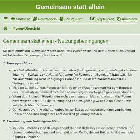
Gemeinsam statt allein
Startseite
Forenregeln
Forum rules
Registrieren
Anmelden
Foren-Übersicht
Gemeinsam statt allein - Nutzungsbedingungen
Mit dem Zugriff auf „Gemeinsam statt allein“ wird zwischen dir und dem Betreiber ein Vertrag
mit folgenden Regelungen geschlossen:
1. Vertragsschluss
Das Selbsthilfeforum
Gemeinsam statt allein
(im Folgenden „das Forum“) wird von dem
Team von
Schicksal und Herausforderung
(im Folgenden „Betreiber“) hauptsächlich
zur Unterstützung nicht-übergriffiger Pädophiler und deren sozialem Umfeld zur
Verfügung gestellt.
Mit dem Zugriff auf das Forum schließt du einen Nutzungsvertrag mit dem Betreiber
des Forums ab und erklärst dich mit den nachfolgenden Regelungen einverstanden.
Wenn du mit diesen Regelungen nicht einverstanden bist, so darfst du das Forum
nicht weiter nutzen. Für die Nutzung des Forums gelten jeweils die an dieser Stelle
veröffentlichten Regelungen.
Der Nutzungsvertrag wird auf unbestimmte Zeit geschlossen und kann von beiden
Seiten ohne Einhaltung einer Frist jederzeit gekündigt werden.
2. Einräumung von Nutzungsrechten
Mit dem Erstellen eines Beitrags erteilst du dem Betreiber ein einfaches, zeitlich und
räumlich unbeschränktes und unentgeltliches Recht, deinen Beitrag im Rahmen des
Forums zu nutzen.