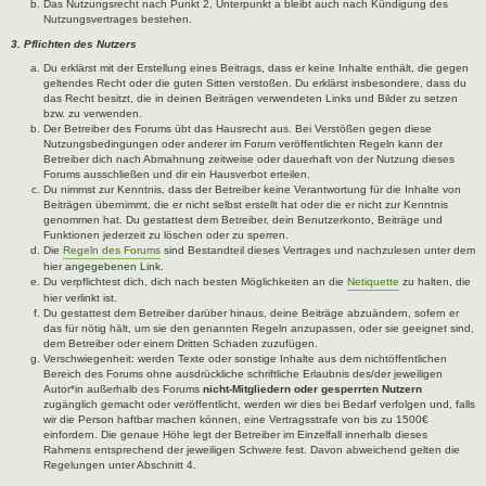
Das Nutzungsrecht nach Punkt 2, Unterpunkt a bleibt auch nach Kündigung des
Nutzungsvertrages bestehen.
3. Pflichten des Nutzers
Du erklärst mit der Erstellung eines Beitrags, dass er keine Inhalte enthält, die gegen
geltendes Recht oder die guten Sitten verstoßen. Du erklärst insbesondere, dass du
das Recht besitzt, die in deinen Beiträgen verwendeten Links und Bilder zu setzen
bzw. zu verwenden.
Der Betreiber des Forums übt das Hausrecht aus. Bei Verstößen gegen diese
Nutzungsbedingungen oder anderer im Forum veröffentlichten Regeln kann der
Betreiber dich nach Abmahnung zeitweise oder dauerhaft von der Nutzung dieses
Forums ausschließen und dir ein Hausverbot erteilen.
Du nimmst zur Kenntnis, dass der Betreiber keine Verantwortung für die Inhalte von
Beiträgen übernimmt, die er nicht selbst erstellt hat oder die er nicht zur Kenntnis
genommen hat. Du gestattest dem Betreiber, dein Benutzerkonto, Beiträge und
Funktionen jederzeit zu löschen oder zu sperren.
Die
Regeln des Forums
sind Bestandteil dieses Vertrages und nachzulesen unter dem
hier angegebenen Link.
Du verpflichtest dich, dich nach besten Möglichkeiten an die
Netiquette
zu halten, die
hier verlinkt ist.
Du gestattest dem Betreiber darüber hinaus, deine Beiträge abzuändern, sofern er
das für nötig hält, um sie den genannten Regeln anzupassen, oder sie geeignet sind,
dem Betreiber oder einem Dritten Schaden zuzufügen.
Verschwiegenheit: werden Texte oder sonstige Inhalte aus dem nichtöffentlichen
Bereich des Forums ohne ausdrückliche schriftliche Erlaubnis des/der jeweiligen
Autor*in außerhalb des Forums
nicht-Mitgliedern oder gesperrten Nutzern
zugänglich gemacht oder veröffentlicht, werden wir dies bei Bedarf verfolgen und, falls
wir die Person haftbar machen können, eine Vertragsstrafe von bis zu 1500€
einfordern. Die genaue Höhe legt der Betreiber im Einzelfall innerhalb dieses
Rahmens entsprechend der jeweiligen Schwere fest. Davon abweichend gelten die
Regelungen unter Abschnitt 4.