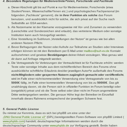
4. Besondere Regelungen für Medienvertreter*innen, Forschende und Fachleute
Dieser Abschnitt gilt bis auf Punkt
e
nur für Medienvertreter, Forschende (etwa
Student*innen, Wissenschaftler*innen etc.) und psychologisches Fachpersonal (im
folgenden „Fachleute“ genannt), die
in ihrer Funktion als solche
das Forum
benutzen, und ausdrücklich nicht für solche, die sich privat auf der Suche nach
Selbsthilfe an GSA wenden.
Als Nutzername ist der Klarname vorzugsweise mit Vor- und Zunamen zu verwenden
(Leerschritte und Sonderzeichen sind erlaubt), das vertretene Medium oder sonstige
Institution kann auch hinzugefügt werden.
Eine Vorstellung im Subforum „Vorstellungen der Nutzer“ ist genau wie bei allen
anderen Nutzern Pflicht.
Bevor Befragungen der Nutzer oder Aufrufe zur Teilnahme an Studien oder Interviews
erfolgen können ist mit den Betreibern per E-Mail unter
mailbox@suh-ev.de
Kontakt
aufzunehmen und gewisse
Bestätigungen
deiner Arbeit vorzulegen. Was genau wird
dir dann auf Anfrage mitgeteilt werden.
Die Vertragsstrafe für Verletzungen der Vertraulichkeit ist für Fachleute erhöht: werden
Texte oder sonstige Inhalte aus dem nichtöffentlichen Bereich des Forums ohne
ausdrückliche schriftliche Erlaubnis des/der jeweiligen Autor*in außerhalb des Forums
nicht-Mitgliedern oder gesperrten Nutzern zugänglich gemacht oder veröffentlicht
,
wird im Falle einer nicht-kommerziellen Verwendung eine Vertragsstrafe von bis zu
5000€
fällig, im Falle einer kommerziellen Verwendung von bis zu
50000€
. Das gilt
unabhängig davon, ob die Person sich in offizieller Funktion im Forum beteiligt oder
(vorgeblich) privat und ob die Texte selbst oder über nicht im Forum angemeldete
Dritte weitergegeben werden. Die genaue Höhe legt der Betreiber im Einzelfall
innerhalb dieses Rahmens entsprechend der jeweiligen Schwere fest.
5. General Public License
Du nimmst zur Kenntnis, dass es sich bei phpBB um eine unter der
„GNU General Public License v2“
(GPL) bereitgestellten Foren-Software von phpBB Limited (
www.phpbb.com
) handelt; deutschsprachige Informationen werden durch die
deutschsprachige Community unter
www.phpbb.de
zur Verfügung gestellt. Beide haben