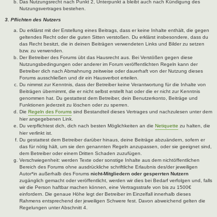
Das Nutzungsrecht nach Punkt 2, Unterpunkt a bleibt auch nach Kündigung des
Nutzungsvertrages bestehen.
3. Pflichten des Nutzers
Du erklärst mit der Erstellung eines Beitrags, dass er keine Inhalte enthält, die gegen
geltendes Recht oder die guten Sitten verstoßen. Du erklärst insbesondere, dass du
das Recht besitzt, die in deinen Beiträgen verwendeten Links und Bilder zu setzen
bzw. zu verwenden.
Der Betreiber des Forums übt das Hausrecht aus. Bei Verstößen gegen diese
Nutzungsbedingungen oder anderer im Forum veröffentlichten Regeln kann der
Betreiber dich nach Abmahnung zeitweise oder dauerhaft von der Nutzung dieses
Forums ausschließen und dir ein Hausverbot erteilen.
Du nimmst zur Kenntnis, dass der Betreiber keine Verantwortung für die Inhalte von
Beiträgen übernimmt, die er nicht selbst erstellt hat oder die er nicht zur Kenntnis
genommen hat. Du gestattest dem Betreiber, dein Benutzerkonto, Beiträge und
Funktionen jederzeit zu löschen oder zu sperren.
Die
Regeln des Forums
sind Bestandteil dieses Vertrages und nachzulesen unter dem
hier angegebenen Link.
Du verpflichtest dich, dich nach besten Möglichkeiten an die
Netiquette
zu halten, die
hier verlinkt ist.
Du gestattest dem Betreiber darüber hinaus, deine Beiträge abzuändern, sofern er
das für nötig hält, um sie den genannten Regeln anzupassen, oder sie geeignet sind,
dem Betreiber oder einem Dritten Schaden zuzufügen.
Verschwiegenheit: werden Texte oder sonstige Inhalte aus dem nichtöffentlichen
Bereich des Forums ohne ausdrückliche schriftliche Erlaubnis des/der jeweiligen
Autor*in außerhalb des Forums
nicht-Mitgliedern oder gesperrten Nutzern
zugänglich gemacht oder veröffentlicht, werden wir dies bei Bedarf verfolgen und, falls
wir die Person haftbar machen können, eine Vertragsstrafe von bis zu 1500€
einfordern. Die genaue Höhe legt der Betreiber im Einzelfall innerhalb dieses
Rahmens entsprechend der jeweiligen Schwere fest. Davon abweichend gelten die
Regelungen unter Abschnitt 4.