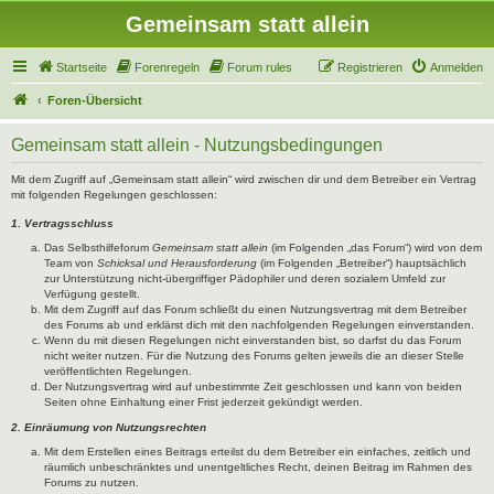
Gemeinsam statt allein
Startseite
Forenregeln
Forum rules
Registrieren
Anmelden
Foren-Übersicht
Gemeinsam statt allein - Nutzungsbedingungen
Mit dem Zugriff auf „Gemeinsam statt allein“ wird zwischen dir und dem Betreiber ein Vertrag
mit folgenden Regelungen geschlossen:
1. Vertragsschluss
Das Selbsthilfeforum
Gemeinsam statt allein
(im Folgenden „das Forum“) wird von dem
Team von
Schicksal und Herausforderung
(im Folgenden „Betreiber“) hauptsächlich
zur Unterstützung nicht-übergriffiger Pädophiler und deren sozialem Umfeld zur
Verfügung gestellt.
Mit dem Zugriff auf das Forum schließt du einen Nutzungsvertrag mit dem Betreiber
des Forums ab und erklärst dich mit den nachfolgenden Regelungen einverstanden.
Wenn du mit diesen Regelungen nicht einverstanden bist, so darfst du das Forum
nicht weiter nutzen. Für die Nutzung des Forums gelten jeweils die an dieser Stelle
veröffentlichten Regelungen.
Der Nutzungsvertrag wird auf unbestimmte Zeit geschlossen und kann von beiden
Seiten ohne Einhaltung einer Frist jederzeit gekündigt werden.
2. Einräumung von Nutzungsrechten
Mit dem Erstellen eines Beitrags erteilst du dem Betreiber ein einfaches, zeitlich und
räumlich unbeschränktes und unentgeltliches Recht, deinen Beitrag im Rahmen des
Forums zu nutzen.