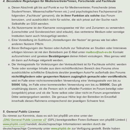
4. Besondere Regelungen für Medienvertreter*innen, Forschende und Fachleute
Dieser Abschnitt gilt bis auf Punkt
e
nur für Medienvertreter, Forschende (etwa
Student*innen, Wissenschaftler*innen etc.) und psychologisches Fachpersonal (im
folgenden „Fachleute“ genannt), die
in ihrer Funktion als solche
das Forum
benutzen, und ausdrücklich nicht für solche, die sich privat auf der Suche nach
Selbsthilfe an GSA wenden.
Als Nutzername ist der Klarname vorzugsweise mit Vor- und Zunamen zu verwenden
(Leerschritte und Sonderzeichen sind erlaubt), das vertretene Medium oder sonstige
Institution kann auch hinzugefügt werden.
Eine Vorstellung im Subforum „Vorstellungen der Nutzer“ ist genau wie bei allen
anderen Nutzern Pflicht.
Bevor Befragungen der Nutzer oder Aufrufe zur Teilnahme an Studien oder Interviews
erfolgen können ist mit den Betreibern per E-Mail unter
mailbox@suh-ev.de
Kontakt
aufzunehmen und gewisse
Bestätigungen
deiner Arbeit vorzulegen. Was genau wird
dir dann auf Anfrage mitgeteilt werden.
Die Vertragsstrafe für Verletzungen der Vertraulichkeit ist für Fachleute erhöht: werden
Texte oder sonstige Inhalte aus dem nichtöffentlichen Bereich des Forums ohne
ausdrückliche schriftliche Erlaubnis des/der jeweiligen Autor*in außerhalb des Forums
nicht-Mitgliedern oder gesperrten Nutzern zugänglich gemacht oder veröffentlicht
,
wird im Falle einer nicht-kommerziellen Verwendung eine Vertragsstrafe von bis zu
5000€
fällig, im Falle einer kommerziellen Verwendung von bis zu
50000€
. Das gilt
unabhängig davon, ob die Person sich in offizieller Funktion im Forum beteiligt oder
(vorgeblich) privat und ob die Texte selbst oder über nicht im Forum angemeldete
Dritte weitergegeben werden. Die genaue Höhe legt der Betreiber im Einzelfall
innerhalb dieses Rahmens entsprechend der jeweiligen Schwere fest.
5. General Public License
Du nimmst zur Kenntnis, dass es sich bei phpBB um eine unter der
„GNU General Public License v2“
(GPL) bereitgestellten Foren-Software von phpBB Limited (
www.phpbb.com
) handelt; deutschsprachige Informationen werden durch die
deutschsprachige Community unter
www.phpbb.de
zur Verfügung gestellt. Beide haben