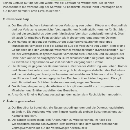
keinen Einfluss auf die Art und Weise, wie die Software verwendet wird. Sie können
insbesondere die Verwendung der Software für bestimmte Zwecke nicht untersagen oder
auf Inhalte fremder Foren Einfluss nehmen.
6. Gewährleistung
Der Betreiber haftet mit Ausnahme der Verletzung von Leben, Körper und Gesundheit
und der Verletzung wesentlicher Vertragspflichten (Kardinalpflichten) nur für Schäden,
die auf ein vorsätzliches oder grob fahrlässiges Verhalten zurückzuführen sind. Dies
gilt auch für mittelbare Folgeschäden wie insbesondere entgangenen Gewinn.
Die Haftung ist gegenüber Verbrauchern außer bei vorsätzlichem oder grob
fahrlässigem Verhalten oder bei Schäden aus der Verletzung von Leben, Körper und
Gesundheit und der Verletzung wesentlicher Vertragspflichten (Kardinalpflichten) auf
die bei Vertragsschluss typischerweise vorhersehbaren Schäden und im übrigen der
Höhe nach auf die vertragstypischen Durchschnittsschäden begrenzt. Dies gilt auch
für mittelbare Folgeschäden wie insbesondere entgangenen Gewinn.
Die Haftung ist gegenüber Unternehmern außer bei der Verletzung von Leben, Körper
und Gesundheit oder vorsätzlichem oder grob fahrlässigem Verhalten des Betreibers
auf die bei Vertragsschluss typischerweise vorhersehbaren Schäden und im Übrigen
der Höhe nach auf die vertragstypischen Durchschnittsschäden begrenzt. Dies gilt
auch für mittelbare Schäden, insbesondere entgangenen Gewinn.
Die Haftungsbegrenzung der Absätze a bis c gilt sinngemäß auch zugunsten der
Mitarbeiter und Erfüllungsgehilfen des Betreibers.
Ansprüche für eine Haftung aus zwingendem nationalem Recht bleiben unberührt.
7. Änderungsvorbehalt
Der Betreiber ist berechtigt, die Nutzungsbedingungen und die Datenschutzrichtlinie
zu ändern. Die Änderung wird dem Nutzer jeweils als globale Bekanntmachung zur
Kenntnis gebracht.
Der Nutzer ist berechtigt, den Änderungen zu widersprechen. Im Falle des
Widerspruchs erlischt das zwischen dem Betreiber und dem Nutzer bestehende
Vertragsverhältnis bis auf die Verschwiegenheitsklauseln