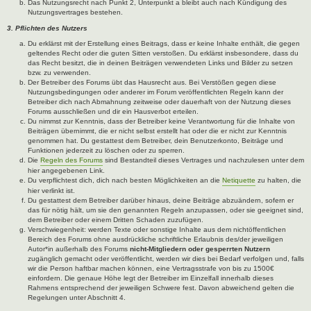
Das Nutzungsrecht nach Punkt 2, Unterpunkt a bleibt auch nach Kündigung des
Nutzungsvertrages bestehen.
3. Pflichten des Nutzers
Du erklärst mit der Erstellung eines Beitrags, dass er keine Inhalte enthält, die gegen
geltendes Recht oder die guten Sitten verstoßen. Du erklärst insbesondere, dass du
das Recht besitzt, die in deinen Beiträgen verwendeten Links und Bilder zu setzen
bzw. zu verwenden.
Der Betreiber des Forums übt das Hausrecht aus. Bei Verstößen gegen diese
Nutzungsbedingungen oder anderer im Forum veröffentlichten Regeln kann der
Betreiber dich nach Abmahnung zeitweise oder dauerhaft von der Nutzung dieses
Forums ausschließen und dir ein Hausverbot erteilen.
Du nimmst zur Kenntnis, dass der Betreiber keine Verantwortung für die Inhalte von
Beiträgen übernimmt, die er nicht selbst erstellt hat oder die er nicht zur Kenntnis
genommen hat. Du gestattest dem Betreiber, dein Benutzerkonto, Beiträge und
Funktionen jederzeit zu löschen oder zu sperren.
Die
Regeln des Forums
sind Bestandteil dieses Vertrages und nachzulesen unter dem
hier angegebenen Link.
Du verpflichtest dich, dich nach besten Möglichkeiten an die
Netiquette
zu halten, die
hier verlinkt ist.
Du gestattest dem Betreiber darüber hinaus, deine Beiträge abzuändern, sofern er
das für nötig hält, um sie den genannten Regeln anzupassen, oder sie geeignet sind,
dem Betreiber oder einem Dritten Schaden zuzufügen.
Verschwiegenheit: werden Texte oder sonstige Inhalte aus dem nichtöffentlichen
Bereich des Forums ohne ausdrückliche schriftliche Erlaubnis des/der jeweiligen
Autor*in außerhalb des Forums
nicht-Mitgliedern oder gesperrten Nutzern
zugänglich gemacht oder veröffentlicht, werden wir dies bei Bedarf verfolgen und, falls
wir die Person haftbar machen können, eine Vertragsstrafe von bis zu 1500€
einfordern. Die genaue Höhe legt der Betreiber im Einzelfall innerhalb dieses
Rahmens entsprechend der jeweiligen Schwere fest. Davon abweichend gelten die
Regelungen unter Abschnitt 4.