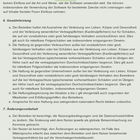
keinen Einfluss auf die Art und Weise, wie die Software verwendet wird. Sie können
insbesondere die Verwendung der Software für bestimmte Zwecke nicht untersagen oder
auf Inhalte fremder Foren Einfluss nehmen.
6. Gewährleistung
Der Betreiber haftet mit Ausnahme der Verletzung von Leben, Körper und Gesundheit
und der Verletzung wesentlicher Vertragspflichten (Kardinalpflichten) nur für Schäden,
die auf ein vorsätzliches oder grob fahrlässiges Verhalten zurückzuführen sind. Dies
gilt auch für mittelbare Folgeschäden wie insbesondere entgangenen Gewinn.
Die Haftung ist gegenüber Verbrauchern außer bei vorsätzlichem oder grob
fahrlässigem Verhalten oder bei Schäden aus der Verletzung von Leben, Körper und
Gesundheit und der Verletzung wesentlicher Vertragspflichten (Kardinalpflichten) auf
die bei Vertragsschluss typischerweise vorhersehbaren Schäden und im übrigen der
Höhe nach auf die vertragstypischen Durchschnittsschäden begrenzt. Dies gilt auch
für mittelbare Folgeschäden wie insbesondere entgangenen Gewinn.
Die Haftung ist gegenüber Unternehmern außer bei der Verletzung von Leben, Körper
und Gesundheit oder vorsätzlichem oder grob fahrlässigem Verhalten des Betreibers
auf die bei Vertragsschluss typischerweise vorhersehbaren Schäden und im Übrigen
der Höhe nach auf die vertragstypischen Durchschnittsschäden begrenzt. Dies gilt
auch für mittelbare Schäden, insbesondere entgangenen Gewinn.
Die Haftungsbegrenzung der Absätze a bis c gilt sinngemäß auch zugunsten der
Mitarbeiter und Erfüllungsgehilfen des Betreibers.
Ansprüche für eine Haftung aus zwingendem nationalem Recht bleiben unberührt.
7. Änderungsvorbehalt
Der Betreiber ist berechtigt, die Nutzungsbedingungen und die Datenschutzrichtlinie
zu ändern. Die Änderung wird dem Nutzer jeweils als globale Bekanntmachung zur
Kenntnis gebracht.
Der Nutzer ist berechtigt, den Änderungen zu widersprechen. Im Falle des
Widerspruchs erlischt das zwischen dem Betreiber und dem Nutzer bestehende
Vertragsverhältnis bis auf die Verschwiegenheitsklauseln