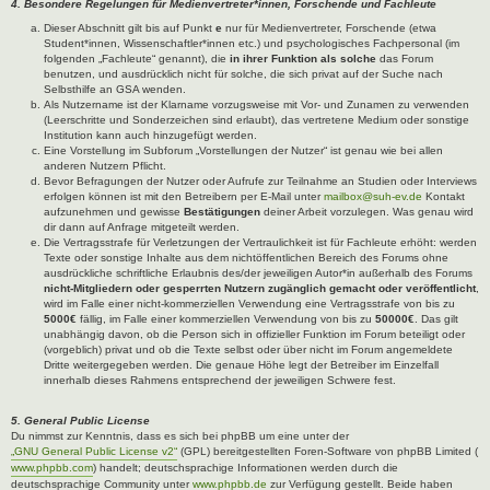
4. Besondere Regelungen für Medienvertreter*innen, Forschende und Fachleute
Dieser Abschnitt gilt bis auf Punkt
e
nur für Medienvertreter, Forschende (etwa
Student*innen, Wissenschaftler*innen etc.) und psychologisches Fachpersonal (im
folgenden „Fachleute“ genannt), die
in ihrer Funktion als solche
das Forum
benutzen, und ausdrücklich nicht für solche, die sich privat auf der Suche nach
Selbsthilfe an GSA wenden.
Als Nutzername ist der Klarname vorzugsweise mit Vor- und Zunamen zu verwenden
(Leerschritte und Sonderzeichen sind erlaubt), das vertretene Medium oder sonstige
Institution kann auch hinzugefügt werden.
Eine Vorstellung im Subforum „Vorstellungen der Nutzer“ ist genau wie bei allen
anderen Nutzern Pflicht.
Bevor Befragungen der Nutzer oder Aufrufe zur Teilnahme an Studien oder Interviews
erfolgen können ist mit den Betreibern per E-Mail unter
mailbox@suh-ev.de
Kontakt
aufzunehmen und gewisse
Bestätigungen
deiner Arbeit vorzulegen. Was genau wird
dir dann auf Anfrage mitgeteilt werden.
Die Vertragsstrafe für Verletzungen der Vertraulichkeit ist für Fachleute erhöht: werden
Texte oder sonstige Inhalte aus dem nichtöffentlichen Bereich des Forums ohne
ausdrückliche schriftliche Erlaubnis des/der jeweiligen Autor*in außerhalb des Forums
nicht-Mitgliedern oder gesperrten Nutzern zugänglich gemacht oder veröffentlicht
,
wird im Falle einer nicht-kommerziellen Verwendung eine Vertragsstrafe von bis zu
5000€
fällig, im Falle einer kommerziellen Verwendung von bis zu
50000€
. Das gilt
unabhängig davon, ob die Person sich in offizieller Funktion im Forum beteiligt oder
(vorgeblich) privat und ob die Texte selbst oder über nicht im Forum angemeldete
Dritte weitergegeben werden. Die genaue Höhe legt der Betreiber im Einzelfall
innerhalb dieses Rahmens entsprechend der jeweiligen Schwere fest.
5. General Public License
Du nimmst zur Kenntnis, dass es sich bei phpBB um eine unter der
„GNU General Public License v2“
(GPL) bereitgestellten Foren-Software von phpBB Limited (
www.phpbb.com
) handelt; deutschsprachige Informationen werden durch die
deutschsprachige Community unter
www.phpbb.de
zur Verfügung gestellt. Beide haben