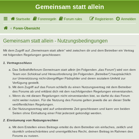
Gemeinsam statt allein
Startseite
Forenregeln
Forum rules
Registrieren
Anmelden
Foren-Übersicht
Gemeinsam statt allein - Nutzungsbedingungen
Mit dem Zugriff auf „Gemeinsam statt allein“ wird zwischen dir und dem Betreiber ein Vertrag
mit folgenden Regelungen geschlossen:
1. Vertragsschluss
Das Selbsthilfeforum
Gemeinsam statt allein
(im Folgenden „das Forum“) wird von dem
Team von
Schicksal und Herausforderung
(im Folgenden „Betreiber“) hauptsächlich
zur Unterstützung nicht-übergriffiger Pädophiler und deren sozialem Umfeld zur
Verfügung gestellt.
Mit dem Zugriff auf das Forum schließt du einen Nutzungsvertrag mit dem Betreiber
des Forums ab und erklärst dich mit den nachfolgenden Regelungen einverstanden.
Wenn du mit diesen Regelungen nicht einverstanden bist, so darfst du das Forum
nicht weiter nutzen. Für die Nutzung des Forums gelten jeweils die an dieser Stelle
veröffentlichten Regelungen.
Der Nutzungsvertrag wird auf unbestimmte Zeit geschlossen und kann von beiden
Seiten ohne Einhaltung einer Frist jederzeit gekündigt werden.
2. Einräumung von Nutzungsrechten
Mit dem Erstellen eines Beitrags erteilst du dem Betreiber ein einfaches, zeitlich und
räumlich unbeschränktes und unentgeltliches Recht, deinen Beitrag im Rahmen des
Forums zu nutzen.