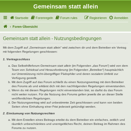
Gemeinsam statt allein
Startseite
Forenregeln
Forum rules
Registrieren
Anmelden
Foren-Übersicht
Gemeinsam statt allein - Nutzungsbedingungen
Mit dem Zugriff auf „Gemeinsam statt allein“ wird zwischen dir und dem Betreiber ein Vertrag
mit folgenden Regelungen geschlossen:
1. Vertragsschluss
Das Selbsthilfeforum
Gemeinsam statt allein
(im Folgenden „das Forum“) wird von dem
Team von
Schicksal und Herausforderung
(im Folgenden „Betreiber“) hauptsächlich
zur Unterstützung nicht-übergriffiger Pädophiler und deren sozialem Umfeld zur
Verfügung gestellt.
Mit dem Zugriff auf das Forum schließt du einen Nutzungsvertrag mit dem Betreiber
des Forums ab und erklärst dich mit den nachfolgenden Regelungen einverstanden.
Wenn du mit diesen Regelungen nicht einverstanden bist, so darfst du das Forum
nicht weiter nutzen. Für die Nutzung des Forums gelten jeweils die an dieser Stelle
veröffentlichten Regelungen.
Der Nutzungsvertrag wird auf unbestimmte Zeit geschlossen und kann von beiden
Seiten ohne Einhaltung einer Frist jederzeit gekündigt werden.
2. Einräumung von Nutzungsrechten
Mit dem Erstellen eines Beitrags erteilst du dem Betreiber ein einfaches, zeitlich und
räumlich unbeschränktes und unentgeltliches Recht, deinen Beitrag im Rahmen des
Forums zu nutzen.