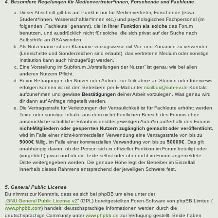
4. Besondere Regelungen für Medienvertreter*innen, Forschende und Fachleute
Dieser Abschnitt gilt bis auf Punkt
e
nur für Medienvertreter, Forschende (etwa
Student*innen, Wissenschaftler*innen etc.) und psychologisches Fachpersonal (im
folgenden „Fachleute“ genannt), die
in ihrer Funktion als solche
das Forum
benutzen, und ausdrücklich nicht für solche, die sich privat auf der Suche nach
Selbsthilfe an GSA wenden.
Als Nutzername ist der Klarname vorzugsweise mit Vor- und Zunamen zu verwenden
(Leerschritte und Sonderzeichen sind erlaubt), das vertretene Medium oder sonstige
Institution kann auch hinzugefügt werden.
Eine Vorstellung im Subforum „Vorstellungen der Nutzer“ ist genau wie bei allen
anderen Nutzern Pflicht.
Bevor Befragungen der Nutzer oder Aufrufe zur Teilnahme an Studien oder Interviews
erfolgen können ist mit den Betreibern per E-Mail unter
mailbox@suh-ev.de
Kontakt
aufzunehmen und gewisse
Bestätigungen
deiner Arbeit vorzulegen. Was genau wird
dir dann auf Anfrage mitgeteilt werden.
Die Vertragsstrafe für Verletzungen der Vertraulichkeit ist für Fachleute erhöht: werden
Texte oder sonstige Inhalte aus dem nichtöffentlichen Bereich des Forums ohne
ausdrückliche schriftliche Erlaubnis des/der jeweiligen Autor*in außerhalb des Forums
nicht-Mitgliedern oder gesperrten Nutzern zugänglich gemacht oder veröffentlicht
,
wird im Falle einer nicht-kommerziellen Verwendung eine Vertragsstrafe von bis zu
5000€
fällig, im Falle einer kommerziellen Verwendung von bis zu
50000€
. Das gilt
unabhängig davon, ob die Person sich in offizieller Funktion im Forum beteiligt oder
(vorgeblich) privat und ob die Texte selbst oder über nicht im Forum angemeldete
Dritte weitergegeben werden. Die genaue Höhe legt der Betreiber im Einzelfall
innerhalb dieses Rahmens entsprechend der jeweiligen Schwere fest.
5. General Public License
Du nimmst zur Kenntnis, dass es sich bei phpBB um eine unter der
„GNU General Public License v2“
(GPL) bereitgestellten Foren-Software von phpBB Limited (
www.phpbb.com
) handelt; deutschsprachige Informationen werden durch die
deutschsprachige Community unter
www.phpbb.de
zur Verfügung gestellt. Beide haben