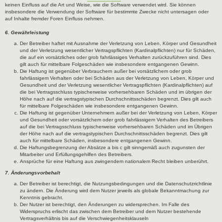
keinen Einfluss auf die Art und Weise, wie die Software verwendet wird. Sie können
insbesondere die Verwendung der Software für bestimmte Zwecke nicht untersagen oder
auf Inhalte fremder Foren Einfluss nehmen.
6. Gewährleistung
Der Betreiber haftet mit Ausnahme der Verletzung von Leben, Körper und Gesundheit
und der Verletzung wesentlicher Vertragspflichten (Kardinalpflichten) nur für Schäden,
die auf ein vorsätzliches oder grob fahrlässiges Verhalten zurückzuführen sind. Dies
gilt auch für mittelbare Folgeschäden wie insbesondere entgangenen Gewinn.
Die Haftung ist gegenüber Verbrauchern außer bei vorsätzlichem oder grob
fahrlässigem Verhalten oder bei Schäden aus der Verletzung von Leben, Körper und
Gesundheit und der Verletzung wesentlicher Vertragspflichten (Kardinalpflichten) auf
die bei Vertragsschluss typischerweise vorhersehbaren Schäden und im übrigen der
Höhe nach auf die vertragstypischen Durchschnittsschäden begrenzt. Dies gilt auch
für mittelbare Folgeschäden wie insbesondere entgangenen Gewinn.
Die Haftung ist gegenüber Unternehmern außer bei der Verletzung von Leben, Körper
und Gesundheit oder vorsätzlichem oder grob fahrlässigem Verhalten des Betreibers
auf die bei Vertragsschluss typischerweise vorhersehbaren Schäden und im Übrigen
der Höhe nach auf die vertragstypischen Durchschnittsschäden begrenzt. Dies gilt
auch für mittelbare Schäden, insbesondere entgangenen Gewinn.
Die Haftungsbegrenzung der Absätze a bis c gilt sinngemäß auch zugunsten der
Mitarbeiter und Erfüllungsgehilfen des Betreibers.
Ansprüche für eine Haftung aus zwingendem nationalem Recht bleiben unberührt.
7. Änderungsvorbehalt
Der Betreiber ist berechtigt, die Nutzungsbedingungen und die Datenschutzrichtlinie
zu ändern. Die Änderung wird dem Nutzer jeweils als globale Bekanntmachung zur
Kenntnis gebracht.
Der Nutzer ist berechtigt, den Änderungen zu widersprechen. Im Falle des
Widerspruchs erlischt das zwischen dem Betreiber und dem Nutzer bestehende
Vertragsverhältnis bis auf die Verschwiegenheitsklauseln