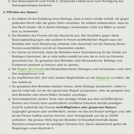
Das Nutzungsrecht nach Punkt 2, Unterpunkt a bleibt auch nach Kündigung des
Nutzungsvertrages bestehen.
3. Pflichten des Nutzers
Du erklärst mit der Erstellung eines Beitrags, dass er keine Inhalte enthält, die gegen
geltendes Recht oder die guten Sitten verstoßen. Du erklärst insbesondere, dass du
das Recht besitzt, die in deinen Beiträgen verwendeten Links und Bilder zu setzen
bzw. zu verwenden.
Der Betreiber des Forums übt das Hausrecht aus. Bei Verstößen gegen diese
Nutzungsbedingungen oder anderer im Forum veröffentlichten Regeln kann der
Betreiber dich nach Abmahnung zeitweise oder dauerhaft von der Nutzung dieses
Forums ausschließen und dir ein Hausverbot erteilen.
Du nimmst zur Kenntnis, dass der Betreiber keine Verantwortung für die Inhalte von
Beiträgen übernimmt, die er nicht selbst erstellt hat oder die er nicht zur Kenntnis
genommen hat. Du gestattest dem Betreiber, dein Benutzerkonto, Beiträge und
Funktionen jederzeit zu löschen oder zu sperren.
Die
Regeln des Forums
sind Bestandteil dieses Vertrages und nachzulesen unter dem
hier angegebenen Link.
Du verpflichtest dich, dich nach besten Möglichkeiten an die
Netiquette
zu halten, die
hier verlinkt ist.
Du gestattest dem Betreiber darüber hinaus, deine Beiträge abzuändern, sofern er
das für nötig hält, um sie den genannten Regeln anzupassen, oder sie geeignet sind,
dem Betreiber oder einem Dritten Schaden zuzufügen.
Verschwiegenheit: werden Texte oder sonstige Inhalte aus dem nichtöffentlichen
Bereich des Forums ohne ausdrückliche schriftliche Erlaubnis des/der jeweiligen
Autor*in außerhalb des Forums
nicht-Mitgliedern oder gesperrten Nutzern
zugänglich gemacht oder veröffentlicht, werden wir dies bei Bedarf verfolgen und, falls
wir die Person haftbar machen können, eine Vertragsstrafe von bis zu 1500€
einfordern. Die genaue Höhe legt der Betreiber im Einzelfall innerhalb dieses
Rahmens entsprechend der jeweiligen Schwere fest. Davon abweichend gelten die
Regelungen unter Abschnitt 4.