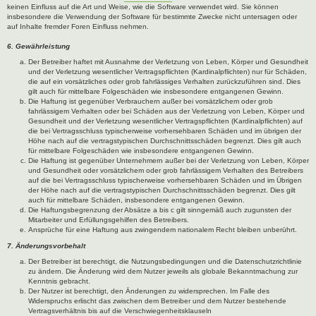
keinen Einfluss auf die Art und Weise, wie die Software verwendet wird. Sie können
insbesondere die Verwendung der Software für bestimmte Zwecke nicht untersagen oder
auf Inhalte fremder Foren Einfluss nehmen.
6. Gewährleistung
Der Betreiber haftet mit Ausnahme der Verletzung von Leben, Körper und Gesundheit
und der Verletzung wesentlicher Vertragspflichten (Kardinalpflichten) nur für Schäden,
die auf ein vorsätzliches oder grob fahrlässiges Verhalten zurückzuführen sind. Dies
gilt auch für mittelbare Folgeschäden wie insbesondere entgangenen Gewinn.
Die Haftung ist gegenüber Verbrauchern außer bei vorsätzlichem oder grob
fahrlässigem Verhalten oder bei Schäden aus der Verletzung von Leben, Körper und
Gesundheit und der Verletzung wesentlicher Vertragspflichten (Kardinalpflichten) auf
die bei Vertragsschluss typischerweise vorhersehbaren Schäden und im übrigen der
Höhe nach auf die vertragstypischen Durchschnittsschäden begrenzt. Dies gilt auch
für mittelbare Folgeschäden wie insbesondere entgangenen Gewinn.
Die Haftung ist gegenüber Unternehmern außer bei der Verletzung von Leben, Körper
und Gesundheit oder vorsätzlichem oder grob fahrlässigem Verhalten des Betreibers
auf die bei Vertragsschluss typischerweise vorhersehbaren Schäden und im Übrigen
der Höhe nach auf die vertragstypischen Durchschnittsschäden begrenzt. Dies gilt
auch für mittelbare Schäden, insbesondere entgangenen Gewinn.
Die Haftungsbegrenzung der Absätze a bis c gilt sinngemäß auch zugunsten der
Mitarbeiter und Erfüllungsgehilfen des Betreibers.
Ansprüche für eine Haftung aus zwingendem nationalem Recht bleiben unberührt.
7. Änderungsvorbehalt
Der Betreiber ist berechtigt, die Nutzungsbedingungen und die Datenschutzrichtlinie
zu ändern. Die Änderung wird dem Nutzer jeweils als globale Bekanntmachung zur
Kenntnis gebracht.
Der Nutzer ist berechtigt, den Änderungen zu widersprechen. Im Falle des
Widerspruchs erlischt das zwischen dem Betreiber und dem Nutzer bestehende
Vertragsverhältnis bis auf die Verschwiegenheitsklauseln