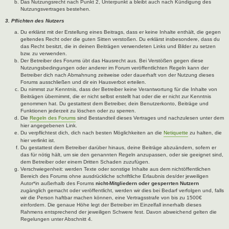
Das Nutzungsrecht nach Punkt 2, Unterpunkt a bleibt auch nach Kündigung des
Nutzungsvertrages bestehen.
3. Pflichten des Nutzers
Du erklärst mit der Erstellung eines Beitrags, dass er keine Inhalte enthält, die gegen
geltendes Recht oder die guten Sitten verstoßen. Du erklärst insbesondere, dass du
das Recht besitzt, die in deinen Beiträgen verwendeten Links und Bilder zu setzen
bzw. zu verwenden.
Der Betreiber des Forums übt das Hausrecht aus. Bei Verstößen gegen diese
Nutzungsbedingungen oder anderer im Forum veröffentlichten Regeln kann der
Betreiber dich nach Abmahnung zeitweise oder dauerhaft von der Nutzung dieses
Forums ausschließen und dir ein Hausverbot erteilen.
Du nimmst zur Kenntnis, dass der Betreiber keine Verantwortung für die Inhalte von
Beiträgen übernimmt, die er nicht selbst erstellt hat oder die er nicht zur Kenntnis
genommen hat. Du gestattest dem Betreiber, dein Benutzerkonto, Beiträge und
Funktionen jederzeit zu löschen oder zu sperren.
Die
Regeln des Forums
sind Bestandteil dieses Vertrages und nachzulesen unter dem
hier angegebenen Link.
Du verpflichtest dich, dich nach besten Möglichkeiten an die
Netiquette
zu halten, die
hier verlinkt ist.
Du gestattest dem Betreiber darüber hinaus, deine Beiträge abzuändern, sofern er
das für nötig hält, um sie den genannten Regeln anzupassen, oder sie geeignet sind,
dem Betreiber oder einem Dritten Schaden zuzufügen.
Verschwiegenheit: werden Texte oder sonstige Inhalte aus dem nichtöffentlichen
Bereich des Forums ohne ausdrückliche schriftliche Erlaubnis des/der jeweiligen
Autor*in außerhalb des Forums
nicht-Mitgliedern oder gesperrten Nutzern
zugänglich gemacht oder veröffentlicht, werden wir dies bei Bedarf verfolgen und, falls
wir die Person haftbar machen können, eine Vertragsstrafe von bis zu 1500€
einfordern. Die genaue Höhe legt der Betreiber im Einzelfall innerhalb dieses
Rahmens entsprechend der jeweiligen Schwere fest. Davon abweichend gelten die
Regelungen unter Abschnitt 4.