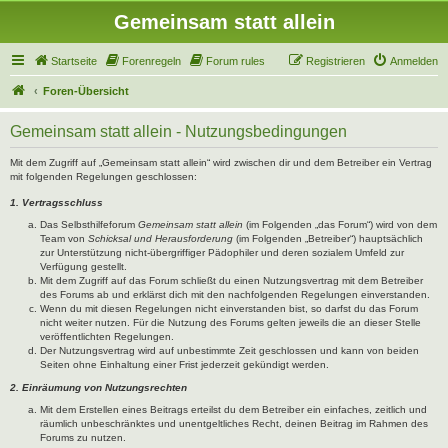
Gemeinsam statt allein
Startseite
Forenregeln
Forum rules
Registrieren
Anmelden
Foren-Übersicht
Gemeinsam statt allein - Nutzungsbedingungen
Mit dem Zugriff auf „Gemeinsam statt allein“ wird zwischen dir und dem Betreiber ein Vertrag
mit folgenden Regelungen geschlossen:
1. Vertragsschluss
Das Selbsthilfeforum
Gemeinsam statt allein
(im Folgenden „das Forum“) wird von dem
Team von
Schicksal und Herausforderung
(im Folgenden „Betreiber“) hauptsächlich
zur Unterstützung nicht-übergriffiger Pädophiler und deren sozialem Umfeld zur
Verfügung gestellt.
Mit dem Zugriff auf das Forum schließt du einen Nutzungsvertrag mit dem Betreiber
des Forums ab und erklärst dich mit den nachfolgenden Regelungen einverstanden.
Wenn du mit diesen Regelungen nicht einverstanden bist, so darfst du das Forum
nicht weiter nutzen. Für die Nutzung des Forums gelten jeweils die an dieser Stelle
veröffentlichten Regelungen.
Der Nutzungsvertrag wird auf unbestimmte Zeit geschlossen und kann von beiden
Seiten ohne Einhaltung einer Frist jederzeit gekündigt werden.
2. Einräumung von Nutzungsrechten
Mit dem Erstellen eines Beitrags erteilst du dem Betreiber ein einfaches, zeitlich und
räumlich unbeschränktes und unentgeltliches Recht, deinen Beitrag im Rahmen des
Forums zu nutzen.