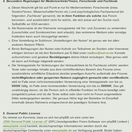
4. Besondere Regelungen für Medienvertreter*innen, Forschende und Fachleute
Dieser Abschnitt gilt bis auf Punkt
e
nur für Medienvertreter, Forschende (etwa
Student*innen, Wissenschaftler*innen etc.) und psychologisches Fachpersonal (im
folgenden „Fachleute“ genannt), die
in ihrer Funktion als solche
das Forum
benutzen, und ausdrücklich nicht für solche, die sich privat auf der Suche nach
Selbsthilfe an GSA wenden.
Als Nutzername ist der Klarname vorzugsweise mit Vor- und Zunamen zu verwenden
(Leerschritte und Sonderzeichen sind erlaubt), das vertretene Medium oder sonstige
Institution kann auch hinzugefügt werden.
Eine Vorstellung im Subforum „Vorstellungen der Nutzer“ ist genau wie bei allen
anderen Nutzern Pflicht.
Bevor Befragungen der Nutzer oder Aufrufe zur Teilnahme an Studien oder Interviews
erfolgen können ist mit den Betreibern per E-Mail unter
mailbox@suh-ev.de
Kontakt
aufzunehmen und gewisse
Bestätigungen
deiner Arbeit vorzulegen. Was genau wird
dir dann auf Anfrage mitgeteilt werden.
Die Vertragsstrafe für Verletzungen der Vertraulichkeit ist für Fachleute erhöht: werden
Texte oder sonstige Inhalte aus dem nichtöffentlichen Bereich des Forums ohne
ausdrückliche schriftliche Erlaubnis des/der jeweiligen Autor*in außerhalb des Forums
nicht-Mitgliedern oder gesperrten Nutzern zugänglich gemacht oder veröffentlicht
,
wird im Falle einer nicht-kommerziellen Verwendung eine Vertragsstrafe von bis zu
5000€
fällig, im Falle einer kommerziellen Verwendung von bis zu
50000€
. Das gilt
unabhängig davon, ob die Person sich in offizieller Funktion im Forum beteiligt oder
(vorgeblich) privat und ob die Texte selbst oder über nicht im Forum angemeldete
Dritte weitergegeben werden. Die genaue Höhe legt der Betreiber im Einzelfall
innerhalb dieses Rahmens entsprechend der jeweiligen Schwere fest.
5. General Public License
Du nimmst zur Kenntnis, dass es sich bei phpBB um eine unter der
„GNU General Public License v2“
(GPL) bereitgestellten Foren-Software von phpBB Limited (
www.phpbb.com
) handelt; deutschsprachige Informationen werden durch die
deutschsprachige Community unter
www.phpbb.de
zur Verfügung gestellt. Beide haben