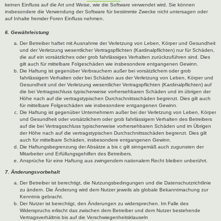
keinen Einfluss auf die Art und Weise, wie die Software verwendet wird. Sie können
insbesondere die Verwendung der Software für bestimmte Zwecke nicht untersagen oder
auf Inhalte fremder Foren Einfluss nehmen.
6. Gewährleistung
Der Betreiber haftet mit Ausnahme der Verletzung von Leben, Körper und Gesundheit
und der Verletzung wesentlicher Vertragspflichten (Kardinalpflichten) nur für Schäden,
die auf ein vorsätzliches oder grob fahrlässiges Verhalten zurückzuführen sind. Dies
gilt auch für mittelbare Folgeschäden wie insbesondere entgangenen Gewinn.
Die Haftung ist gegenüber Verbrauchern außer bei vorsätzlichem oder grob
fahrlässigem Verhalten oder bei Schäden aus der Verletzung von Leben, Körper und
Gesundheit und der Verletzung wesentlicher Vertragspflichten (Kardinalpflichten) auf
die bei Vertragsschluss typischerweise vorhersehbaren Schäden und im übrigen der
Höhe nach auf die vertragstypischen Durchschnittsschäden begrenzt. Dies gilt auch
für mittelbare Folgeschäden wie insbesondere entgangenen Gewinn.
Die Haftung ist gegenüber Unternehmern außer bei der Verletzung von Leben, Körper
und Gesundheit oder vorsätzlichem oder grob fahrlässigem Verhalten des Betreibers
auf die bei Vertragsschluss typischerweise vorhersehbaren Schäden und im Übrigen
der Höhe nach auf die vertragstypischen Durchschnittsschäden begrenzt. Dies gilt
auch für mittelbare Schäden, insbesondere entgangenen Gewinn.
Die Haftungsbegrenzung der Absätze a bis c gilt sinngemäß auch zugunsten der
Mitarbeiter und Erfüllungsgehilfen des Betreibers.
Ansprüche für eine Haftung aus zwingendem nationalem Recht bleiben unberührt.
7. Änderungsvorbehalt
Der Betreiber ist berechtigt, die Nutzungsbedingungen und die Datenschutzrichtlinie
zu ändern. Die Änderung wird dem Nutzer jeweils als globale Bekanntmachung zur
Kenntnis gebracht.
Der Nutzer ist berechtigt, den Änderungen zu widersprechen. Im Falle des
Widerspruchs erlischt das zwischen dem Betreiber und dem Nutzer bestehende
Vertragsverhältnis bis auf die Verschwiegenheitsklauseln