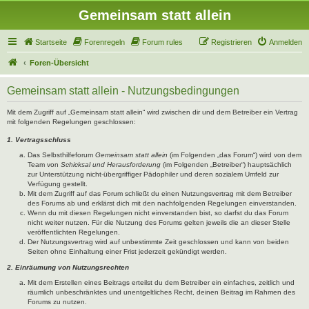
Gemeinsam statt allein
Startseite
Forenregeln
Forum rules
Registrieren
Anmelden
Foren-Übersicht
Gemeinsam statt allein - Nutzungsbedingungen
Mit dem Zugriff auf „Gemeinsam statt allein“ wird zwischen dir und dem Betreiber ein Vertrag
mit folgenden Regelungen geschlossen:
1. Vertragsschluss
Das Selbsthilfeforum
Gemeinsam statt allein
(im Folgenden „das Forum“) wird von dem
Team von
Schicksal und Herausforderung
(im Folgenden „Betreiber“) hauptsächlich
zur Unterstützung nicht-übergriffiger Pädophiler und deren sozialem Umfeld zur
Verfügung gestellt.
Mit dem Zugriff auf das Forum schließt du einen Nutzungsvertrag mit dem Betreiber
des Forums ab und erklärst dich mit den nachfolgenden Regelungen einverstanden.
Wenn du mit diesen Regelungen nicht einverstanden bist, so darfst du das Forum
nicht weiter nutzen. Für die Nutzung des Forums gelten jeweils die an dieser Stelle
veröffentlichten Regelungen.
Der Nutzungsvertrag wird auf unbestimmte Zeit geschlossen und kann von beiden
Seiten ohne Einhaltung einer Frist jederzeit gekündigt werden.
2. Einräumung von Nutzungsrechten
Mit dem Erstellen eines Beitrags erteilst du dem Betreiber ein einfaches, zeitlich und
räumlich unbeschränktes und unentgeltliches Recht, deinen Beitrag im Rahmen des
Forums zu nutzen.