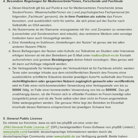
4. Besondere Regelungen für Medienvertreter*innen, Forschende und Fachleute
Dieser Abschnitt gilt bis auf Punkt
e
nur für Medienvertreter, Forschende (etwa
Student*innen, Wissenschaftler*innen etc.) und psychologisches Fachpersonal (im
folgenden „Fachleute“ genannt), die
in ihrer Funktion als solche
das Forum
benutzen, und ausdrücklich nicht für solche, die sich privat auf der Suche nach
Selbsthilfe an GSA wenden.
Als Nutzername ist der Klarname vorzugsweise mit Vor- und Zunamen zu verwenden
(Leerschritte und Sonderzeichen sind erlaubt), das vertretene Medium oder sonstige
Institution kann auch hinzugefügt werden.
Eine Vorstellung im Subforum „Vorstellungen der Nutzer“ ist genau wie bei allen
anderen Nutzern Pflicht.
Bevor Befragungen der Nutzer oder Aufrufe zur Teilnahme an Studien oder Interviews
erfolgen können ist mit den Betreibern per E-Mail unter
mailbox@suh-ev.de
Kontakt
aufzunehmen und gewisse
Bestätigungen
deiner Arbeit vorzulegen. Was genau wird
dir dann auf Anfrage mitgeteilt werden.
Die Vertragsstrafe für Verletzungen der Vertraulichkeit ist für Fachleute erhöht: werden
Texte oder sonstige Inhalte aus dem nichtöffentlichen Bereich des Forums ohne
ausdrückliche schriftliche Erlaubnis des/der jeweiligen Autor*in außerhalb des Forums
nicht-Mitgliedern oder gesperrten Nutzern zugänglich gemacht oder veröffentlicht
,
wird im Falle einer nicht-kommerziellen Verwendung eine Vertragsstrafe von bis zu
5000€
fällig, im Falle einer kommerziellen Verwendung von bis zu
50000€
. Das gilt
unabhängig davon, ob die Person sich in offizieller Funktion im Forum beteiligt oder
(vorgeblich) privat und ob die Texte selbst oder über nicht im Forum angemeldete
Dritte weitergegeben werden. Die genaue Höhe legt der Betreiber im Einzelfall
innerhalb dieses Rahmens entsprechend der jeweiligen Schwere fest.
5. General Public License
Du nimmst zur Kenntnis, dass es sich bei phpBB um eine unter der
„GNU General Public License v2“
(GPL) bereitgestellten Foren-Software von phpBB Limited (
www.phpbb.com
) handelt; deutschsprachige Informationen werden durch die
deutschsprachige Community unter
www.phpbb.de
zur Verfügung gestellt. Beide haben