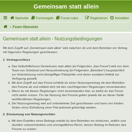
Gemeinsam statt allein
Startseite
Forenregeln
Forum rules
Registrieren
Anmelden
Foren-Übersicht
Gemeinsam statt allein - Nutzungsbedingungen
Mit dem Zugriff auf „Gemeinsam statt allein“ wird zwischen dir und dem Betreiber ein Vertrag
mit folgenden Regelungen geschlossen:
1. Vertragsschluss
Das Selbsthilfeforum
Gemeinsam statt allein
(im Folgenden „das Forum“) wird von dem
Team von
Schicksal und Herausforderung
(im Folgenden „Betreiber“) hauptsächlich
zur Unterstützung nicht-übergriffiger Pädophiler und deren sozialem Umfeld zur
Verfügung gestellt.
Mit dem Zugriff auf das Forum schließt du einen Nutzungsvertrag mit dem Betreiber
des Forums ab und erklärst dich mit den nachfolgenden Regelungen einverstanden.
Wenn du mit diesen Regelungen nicht einverstanden bist, so darfst du das Forum
nicht weiter nutzen. Für die Nutzung des Forums gelten jeweils die an dieser Stelle
veröffentlichten Regelungen.
Der Nutzungsvertrag wird auf unbestimmte Zeit geschlossen und kann von beiden
Seiten ohne Einhaltung einer Frist jederzeit gekündigt werden.
2. Einräumung von Nutzungsrechten
Mit dem Erstellen eines Beitrags erteilst du dem Betreiber ein einfaches, zeitlich und
räumlich unbeschränktes und unentgeltliches Recht, deinen Beitrag im Rahmen des
Forums zu nutzen.