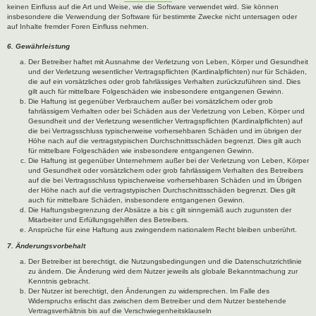
keinen Einfluss auf die Art und Weise, wie die Software verwendet wird. Sie können
insbesondere die Verwendung der Software für bestimmte Zwecke nicht untersagen oder
auf Inhalte fremder Foren Einfluss nehmen.
6. Gewährleistung
Der Betreiber haftet mit Ausnahme der Verletzung von Leben, Körper und Gesundheit
und der Verletzung wesentlicher Vertragspflichten (Kardinalpflichten) nur für Schäden,
die auf ein vorsätzliches oder grob fahrlässiges Verhalten zurückzuführen sind. Dies
gilt auch für mittelbare Folgeschäden wie insbesondere entgangenen Gewinn.
Die Haftung ist gegenüber Verbrauchern außer bei vorsätzlichem oder grob
fahrlässigem Verhalten oder bei Schäden aus der Verletzung von Leben, Körper und
Gesundheit und der Verletzung wesentlicher Vertragspflichten (Kardinalpflichten) auf
die bei Vertragsschluss typischerweise vorhersehbaren Schäden und im übrigen der
Höhe nach auf die vertragstypischen Durchschnittsschäden begrenzt. Dies gilt auch
für mittelbare Folgeschäden wie insbesondere entgangenen Gewinn.
Die Haftung ist gegenüber Unternehmern außer bei der Verletzung von Leben, Körper
und Gesundheit oder vorsätzlichem oder grob fahrlässigem Verhalten des Betreibers
auf die bei Vertragsschluss typischerweise vorhersehbaren Schäden und im Übrigen
der Höhe nach auf die vertragstypischen Durchschnittsschäden begrenzt. Dies gilt
auch für mittelbare Schäden, insbesondere entgangenen Gewinn.
Die Haftungsbegrenzung der Absätze a bis c gilt sinngemäß auch zugunsten der
Mitarbeiter und Erfüllungsgehilfen des Betreibers.
Ansprüche für eine Haftung aus zwingendem nationalem Recht bleiben unberührt.
7. Änderungsvorbehalt
Der Betreiber ist berechtigt, die Nutzungsbedingungen und die Datenschutzrichtlinie
zu ändern. Die Änderung wird dem Nutzer jeweils als globale Bekanntmachung zur
Kenntnis gebracht.
Der Nutzer ist berechtigt, den Änderungen zu widersprechen. Im Falle des
Widerspruchs erlischt das zwischen dem Betreiber und dem Nutzer bestehende
Vertragsverhältnis bis auf die Verschwiegenheitsklauseln