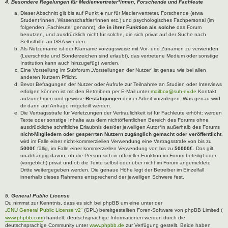
4. Besondere Regelungen für Medienvertreter*innen, Forschende und Fachleute
Dieser Abschnitt gilt bis auf Punkt
e
nur für Medienvertreter, Forschende (etwa
Student*innen, Wissenschaftler*innen etc.) und psychologisches Fachpersonal (im
folgenden „Fachleute“ genannt), die
in ihrer Funktion als solche
das Forum
benutzen, und ausdrücklich nicht für solche, die sich privat auf der Suche nach
Selbsthilfe an GSA wenden.
Als Nutzername ist der Klarname vorzugsweise mit Vor- und Zunamen zu verwenden
(Leerschritte und Sonderzeichen sind erlaubt), das vertretene Medium oder sonstige
Institution kann auch hinzugefügt werden.
Eine Vorstellung im Subforum „Vorstellungen der Nutzer“ ist genau wie bei allen
anderen Nutzern Pflicht.
Bevor Befragungen der Nutzer oder Aufrufe zur Teilnahme an Studien oder Interviews
erfolgen können ist mit den Betreibern per E-Mail unter
mailbox@suh-ev.de
Kontakt
aufzunehmen und gewisse
Bestätigungen
deiner Arbeit vorzulegen. Was genau wird
dir dann auf Anfrage mitgeteilt werden.
Die Vertragsstrafe für Verletzungen der Vertraulichkeit ist für Fachleute erhöht: werden
Texte oder sonstige Inhalte aus dem nichtöffentlichen Bereich des Forums ohne
ausdrückliche schriftliche Erlaubnis des/der jeweiligen Autor*in außerhalb des Forums
nicht-Mitgliedern oder gesperrten Nutzern zugänglich gemacht oder veröffentlicht
,
wird im Falle einer nicht-kommerziellen Verwendung eine Vertragsstrafe von bis zu
5000€
fällig, im Falle einer kommerziellen Verwendung von bis zu
50000€
. Das gilt
unabhängig davon, ob die Person sich in offizieller Funktion im Forum beteiligt oder
(vorgeblich) privat und ob die Texte selbst oder über nicht im Forum angemeldete
Dritte weitergegeben werden. Die genaue Höhe legt der Betreiber im Einzelfall
innerhalb dieses Rahmens entsprechend der jeweiligen Schwere fest.
5. General Public License
Du nimmst zur Kenntnis, dass es sich bei phpBB um eine unter der
„GNU General Public License v2“
(GPL) bereitgestellten Foren-Software von phpBB Limited (
www.phpbb.com
) handelt; deutschsprachige Informationen werden durch die
deutschsprachige Community unter
www.phpbb.de
zur Verfügung gestellt. Beide haben