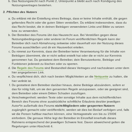
Das Nutzungsrecht nach Punkt 2, Unterpunkt a bleibt auch nach Kündigung des
Nutzungsvertrages bestehen.
3. Pflichten des Nutzers
Du erklärst mit der Erstellung eines Beitrags, dass er keine Inhalte enthält, die gegen
geltendes Recht oder die guten Sitten verstoßen. Du erklärst insbesondere, dass du
das Recht besitzt, die in deinen Beiträgen verwendeten Links und Bilder zu setzen
bzw. zu verwenden.
Der Betreiber des Forums übt das Hausrecht aus. Bei Verstößen gegen diese
Nutzungsbedingungen oder anderer im Forum veröffentlichten Regeln kann der
Betreiber dich nach Abmahnung zeitweise oder dauerhaft von der Nutzung dieses
Forums ausschließen und dir ein Hausverbot erteilen.
Du nimmst zur Kenntnis, dass der Betreiber keine Verantwortung für die Inhalte von
Beiträgen übernimmt, die er nicht selbst erstellt hat oder die er nicht zur Kenntnis
genommen hat. Du gestattest dem Betreiber, dein Benutzerkonto, Beiträge und
Funktionen jederzeit zu löschen oder zu sperren.
Die
Regeln des Forums
sind Bestandteil dieses Vertrages und nachzulesen unter dem
hier angegebenen Link.
Du verpflichtest dich, dich nach besten Möglichkeiten an die
Netiquette
zu halten, die
hier verlinkt ist.
Du gestattest dem Betreiber darüber hinaus, deine Beiträge abzuändern, sofern er
das für nötig hält, um sie den genannten Regeln anzupassen, oder sie geeignet sind,
dem Betreiber oder einem Dritten Schaden zuzufügen.
Verschwiegenheit: werden Texte oder sonstige Inhalte aus dem nichtöffentlichen
Bereich des Forums ohne ausdrückliche schriftliche Erlaubnis des/der jeweiligen
Autor*in außerhalb des Forums
nicht-Mitgliedern oder gesperrten Nutzern
zugänglich gemacht oder veröffentlicht, werden wir dies bei Bedarf verfolgen und, falls
wir die Person haftbar machen können, eine Vertragsstrafe von bis zu 1500€
einfordern. Die genaue Höhe legt der Betreiber im Einzelfall innerhalb dieses
Rahmens entsprechend der jeweiligen Schwere fest. Davon abweichend gelten die
Regelungen unter Abschnitt 4.