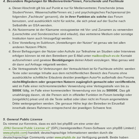
4. Besondere Regelungen für Medienvertreter*innen, Forschende und Fachleute
Dieser Abschnitt gilt bis auf Punkt
e
nur für Medienvertreter, Forschende (etwa
Student*innen, Wissenschaftler*innen etc.) und psychologisches Fachpersonal (im
folgenden „Fachleute“ genannt), die
in ihrer Funktion als solche
das Forum
benutzen, und ausdrücklich nicht für solche, die sich privat auf der Suche nach
Selbsthilfe an GSA wenden.
Als Nutzername ist der Klarname vorzugsweise mit Vor- und Zunamen zu verwenden
(Leerschritte und Sonderzeichen sind erlaubt), das vertretene Medium oder sonstige
Institution kann auch hinzugefügt werden.
Eine Vorstellung im Subforum „Vorstellungen der Nutzer“ ist genau wie bei allen
anderen Nutzern Pflicht.
Bevor Befragungen der Nutzer oder Aufrufe zur Teilnahme an Studien oder Interviews
erfolgen können ist mit den Betreibern per E-Mail unter
mailbox@suh-ev.de
Kontakt
aufzunehmen und gewisse
Bestätigungen
deiner Arbeit vorzulegen. Was genau wird
dir dann auf Anfrage mitgeteilt werden.
Die Vertragsstrafe für Verletzungen der Vertraulichkeit ist für Fachleute erhöht: werden
Texte oder sonstige Inhalte aus dem nichtöffentlichen Bereich des Forums ohne
ausdrückliche schriftliche Erlaubnis des/der jeweiligen Autor*in außerhalb des Forums
nicht-Mitgliedern oder gesperrten Nutzern zugänglich gemacht oder veröffentlicht
,
wird im Falle einer nicht-kommerziellen Verwendung eine Vertragsstrafe von bis zu
5000€
fällig, im Falle einer kommerziellen Verwendung von bis zu
50000€
. Das gilt
unabhängig davon, ob die Person sich in offizieller Funktion im Forum beteiligt oder
(vorgeblich) privat und ob die Texte selbst oder über nicht im Forum angemeldete
Dritte weitergegeben werden. Die genaue Höhe legt der Betreiber im Einzelfall
innerhalb dieses Rahmens entsprechend der jeweiligen Schwere fest.
5. General Public License
Du nimmst zur Kenntnis, dass es sich bei phpBB um eine unter der
„GNU General Public License v2“
(GPL) bereitgestellten Foren-Software von phpBB Limited (
www.phpbb.com
) handelt; deutschsprachige Informationen werden durch die
deutschsprachige Community unter
www.phpbb.de
zur Verfügung gestellt. Beide haben