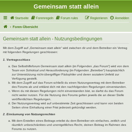
Gemeinsam statt allein
Startseite
Forenregeln
Forum rules
Registrieren
Anmelden
Foren-Übersicht
Gemeinsam statt allein - Nutzungsbedingungen
Mit dem Zugriff auf „Gemeinsam statt allein“ wird zwischen dir und dem Betreiber ein Vertrag
mit folgenden Regelungen geschlossen:
1. Vertragsschluss
Das Selbsthilfeforum
Gemeinsam statt allein
(im Folgenden „das Forum“) wird von dem
Team von
Schicksal und Herausforderung
(im Folgenden „Betreiber“) hauptsächlich
zur Unterstützung nicht-übergriffiger Pädophiler und deren sozialem Umfeld zur
Verfügung gestellt.
Mit dem Zugriff auf das Forum schließt du einen Nutzungsvertrag mit dem Betreiber
des Forums ab und erklärst dich mit den nachfolgenden Regelungen einverstanden.
Wenn du mit diesen Regelungen nicht einverstanden bist, so darfst du das Forum
nicht weiter nutzen. Für die Nutzung des Forums gelten jeweils die an dieser Stelle
veröffentlichten Regelungen.
Der Nutzungsvertrag wird auf unbestimmte Zeit geschlossen und kann von beiden
Seiten ohne Einhaltung einer Frist jederzeit gekündigt werden.
2. Einräumung von Nutzungsrechten
Mit dem Erstellen eines Beitrags erteilst du dem Betreiber ein einfaches, zeitlich und
räumlich unbeschränktes und unentgeltliches Recht, deinen Beitrag im Rahmen des
Forums zu nutzen.