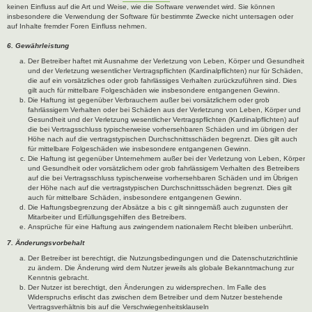
keinen Einfluss auf die Art und Weise, wie die Software verwendet wird. Sie können
insbesondere die Verwendung der Software für bestimmte Zwecke nicht untersagen oder
auf Inhalte fremder Foren Einfluss nehmen.
6. Gewährleistung
Der Betreiber haftet mit Ausnahme der Verletzung von Leben, Körper und Gesundheit
und der Verletzung wesentlicher Vertragspflichten (Kardinalpflichten) nur für Schäden,
die auf ein vorsätzliches oder grob fahrlässiges Verhalten zurückzuführen sind. Dies
gilt auch für mittelbare Folgeschäden wie insbesondere entgangenen Gewinn.
Die Haftung ist gegenüber Verbrauchern außer bei vorsätzlichem oder grob
fahrlässigem Verhalten oder bei Schäden aus der Verletzung von Leben, Körper und
Gesundheit und der Verletzung wesentlicher Vertragspflichten (Kardinalpflichten) auf
die bei Vertragsschluss typischerweise vorhersehbaren Schäden und im übrigen der
Höhe nach auf die vertragstypischen Durchschnittsschäden begrenzt. Dies gilt auch
für mittelbare Folgeschäden wie insbesondere entgangenen Gewinn.
Die Haftung ist gegenüber Unternehmern außer bei der Verletzung von Leben, Körper
und Gesundheit oder vorsätzlichem oder grob fahrlässigem Verhalten des Betreibers
auf die bei Vertragsschluss typischerweise vorhersehbaren Schäden und im Übrigen
der Höhe nach auf die vertragstypischen Durchschnittsschäden begrenzt. Dies gilt
auch für mittelbare Schäden, insbesondere entgangenen Gewinn.
Die Haftungsbegrenzung der Absätze a bis c gilt sinngemäß auch zugunsten der
Mitarbeiter und Erfüllungsgehilfen des Betreibers.
Ansprüche für eine Haftung aus zwingendem nationalem Recht bleiben unberührt.
7. Änderungsvorbehalt
Der Betreiber ist berechtigt, die Nutzungsbedingungen und die Datenschutzrichtlinie
zu ändern. Die Änderung wird dem Nutzer jeweils als globale Bekanntmachung zur
Kenntnis gebracht.
Der Nutzer ist berechtigt, den Änderungen zu widersprechen. Im Falle des
Widerspruchs erlischt das zwischen dem Betreiber und dem Nutzer bestehende
Vertragsverhältnis bis auf die Verschwiegenheitsklauseln