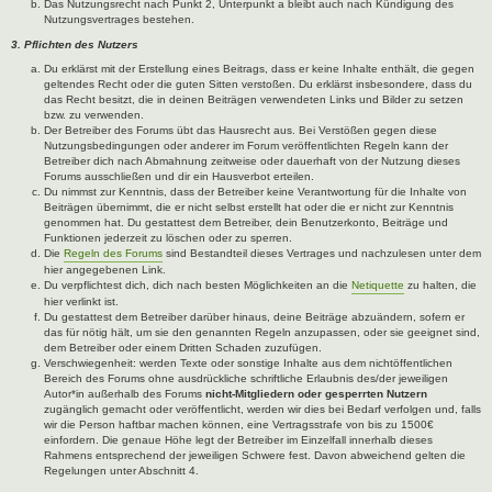
Das Nutzungsrecht nach Punkt 2, Unterpunkt a bleibt auch nach Kündigung des
Nutzungsvertrages bestehen.
3. Pflichten des Nutzers
Du erklärst mit der Erstellung eines Beitrags, dass er keine Inhalte enthält, die gegen
geltendes Recht oder die guten Sitten verstoßen. Du erklärst insbesondere, dass du
das Recht besitzt, die in deinen Beiträgen verwendeten Links und Bilder zu setzen
bzw. zu verwenden.
Der Betreiber des Forums übt das Hausrecht aus. Bei Verstößen gegen diese
Nutzungsbedingungen oder anderer im Forum veröffentlichten Regeln kann der
Betreiber dich nach Abmahnung zeitweise oder dauerhaft von der Nutzung dieses
Forums ausschließen und dir ein Hausverbot erteilen.
Du nimmst zur Kenntnis, dass der Betreiber keine Verantwortung für die Inhalte von
Beiträgen übernimmt, die er nicht selbst erstellt hat oder die er nicht zur Kenntnis
genommen hat. Du gestattest dem Betreiber, dein Benutzerkonto, Beiträge und
Funktionen jederzeit zu löschen oder zu sperren.
Die
Regeln des Forums
sind Bestandteil dieses Vertrages und nachzulesen unter dem
hier angegebenen Link.
Du verpflichtest dich, dich nach besten Möglichkeiten an die
Netiquette
zu halten, die
hier verlinkt ist.
Du gestattest dem Betreiber darüber hinaus, deine Beiträge abzuändern, sofern er
das für nötig hält, um sie den genannten Regeln anzupassen, oder sie geeignet sind,
dem Betreiber oder einem Dritten Schaden zuzufügen.
Verschwiegenheit: werden Texte oder sonstige Inhalte aus dem nichtöffentlichen
Bereich des Forums ohne ausdrückliche schriftliche Erlaubnis des/der jeweiligen
Autor*in außerhalb des Forums
nicht-Mitgliedern oder gesperrten Nutzern
zugänglich gemacht oder veröffentlicht, werden wir dies bei Bedarf verfolgen und, falls
wir die Person haftbar machen können, eine Vertragsstrafe von bis zu 1500€
einfordern. Die genaue Höhe legt der Betreiber im Einzelfall innerhalb dieses
Rahmens entsprechend der jeweiligen Schwere fest. Davon abweichend gelten die
Regelungen unter Abschnitt 4.