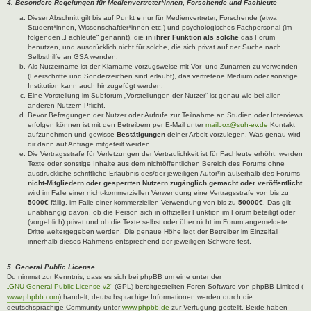
4. Besondere Regelungen für Medienvertreter*innen, Forschende und Fachleute
Dieser Abschnitt gilt bis auf Punkt
e
nur für Medienvertreter, Forschende (etwa
Student*innen, Wissenschaftler*innen etc.) und psychologisches Fachpersonal (im
folgenden „Fachleute“ genannt), die
in ihrer Funktion als solche
das Forum
benutzen, und ausdrücklich nicht für solche, die sich privat auf der Suche nach
Selbsthilfe an GSA wenden.
Als Nutzername ist der Klarname vorzugsweise mit Vor- und Zunamen zu verwenden
(Leerschritte und Sonderzeichen sind erlaubt), das vertretene Medium oder sonstige
Institution kann auch hinzugefügt werden.
Eine Vorstellung im Subforum „Vorstellungen der Nutzer“ ist genau wie bei allen
anderen Nutzern Pflicht.
Bevor Befragungen der Nutzer oder Aufrufe zur Teilnahme an Studien oder Interviews
erfolgen können ist mit den Betreibern per E-Mail unter
mailbox@suh-ev.de
Kontakt
aufzunehmen und gewisse
Bestätigungen
deiner Arbeit vorzulegen. Was genau wird
dir dann auf Anfrage mitgeteilt werden.
Die Vertragsstrafe für Verletzungen der Vertraulichkeit ist für Fachleute erhöht: werden
Texte oder sonstige Inhalte aus dem nichtöffentlichen Bereich des Forums ohne
ausdrückliche schriftliche Erlaubnis des/der jeweiligen Autor*in außerhalb des Forums
nicht-Mitgliedern oder gesperrten Nutzern zugänglich gemacht oder veröffentlicht
,
wird im Falle einer nicht-kommerziellen Verwendung eine Vertragsstrafe von bis zu
5000€
fällig, im Falle einer kommerziellen Verwendung von bis zu
50000€
. Das gilt
unabhängig davon, ob die Person sich in offizieller Funktion im Forum beteiligt oder
(vorgeblich) privat und ob die Texte selbst oder über nicht im Forum angemeldete
Dritte weitergegeben werden. Die genaue Höhe legt der Betreiber im Einzelfall
innerhalb dieses Rahmens entsprechend der jeweiligen Schwere fest.
5. General Public License
Du nimmst zur Kenntnis, dass es sich bei phpBB um eine unter der
„GNU General Public License v2“
(GPL) bereitgestellten Foren-Software von phpBB Limited (
www.phpbb.com
) handelt; deutschsprachige Informationen werden durch die
deutschsprachige Community unter
www.phpbb.de
zur Verfügung gestellt. Beide haben