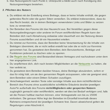
Das Nutzungsrecht nach Punkt 2, Unterpunkt a bleibt auch nach Kündigung des
Nutzungsvertrages bestehen.
3. Pflichten des Nutzers
Du erklärst mit der Erstellung eines Beitrags, dass er keine Inhalte enthält, die gegen
geltendes Recht oder die guten Sitten verstoßen. Du erklärst insbesondere, dass du
das Recht besitzt, die in deinen Beiträgen verwendeten Links und Bilder zu setzen
bzw. zu verwenden.
Der Betreiber des Forums übt das Hausrecht aus. Bei Verstößen gegen diese
Nutzungsbedingungen oder anderer im Forum veröffentlichten Regeln kann der
Betreiber dich nach Abmahnung zeitweise oder dauerhaft von der Nutzung dieses
Forums ausschließen und dir ein Hausverbot erteilen.
Du nimmst zur Kenntnis, dass der Betreiber keine Verantwortung für die Inhalte von
Beiträgen übernimmt, die er nicht selbst erstellt hat oder die er nicht zur Kenntnis
genommen hat. Du gestattest dem Betreiber, dein Benutzerkonto, Beiträge und
Funktionen jederzeit zu löschen oder zu sperren.
Die
Regeln des Forums
sind Bestandteil dieses Vertrages und nachzulesen unter dem
hier angegebenen Link.
Du verpflichtest dich, dich nach besten Möglichkeiten an die
Netiquette
zu halten, die
hier verlinkt ist.
Du gestattest dem Betreiber darüber hinaus, deine Beiträge abzuändern, sofern er
das für nötig hält, um sie den genannten Regeln anzupassen, oder sie geeignet sind,
dem Betreiber oder einem Dritten Schaden zuzufügen.
Verschwiegenheit: werden Texte oder sonstige Inhalte aus dem nichtöffentlichen
Bereich des Forums ohne ausdrückliche schriftliche Erlaubnis des/der jeweiligen
Autor*in außerhalb des Forums
nicht-Mitgliedern oder gesperrten Nutzern
zugänglich gemacht oder veröffentlicht, werden wir dies bei Bedarf verfolgen und, falls
wir die Person haftbar machen können, eine Vertragsstrafe von bis zu 1500€
einfordern. Die genaue Höhe legt der Betreiber im Einzelfall innerhalb dieses
Rahmens entsprechend der jeweiligen Schwere fest. Davon abweichend gelten die
Regelungen unter Abschnitt 4.