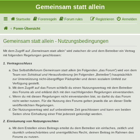
Gemeinsam statt allein
Startseite
Forenregeln
Forum rules
Registrieren
Anmelden
Foren-Übersicht
Gemeinsam statt allein - Nutzungsbedingungen
Mit dem Zugriff auf „Gemeinsam statt allein“ wird zwischen dir und dem Betreiber ein Vertrag
mit folgenden Regelungen geschlossen:
1. Vertragsschluss
Das Selbsthilfeforum
Gemeinsam statt allein
(im Folgenden „das Forum“) wird von dem
Team von
Schicksal und Herausforderung
(im Folgenden „Betreiber“) hauptsächlich
zur Unterstützung nicht-übergriffiger Pädophiler und deren sozialem Umfeld zur
Verfügung gestellt.
Mit dem Zugriff auf das Forum schließt du einen Nutzungsvertrag mit dem Betreiber
des Forums ab und erklärst dich mit den nachfolgenden Regelungen einverstanden.
Wenn du mit diesen Regelungen nicht einverstanden bist, so darfst du das Forum
nicht weiter nutzen. Für die Nutzung des Forums gelten jeweils die an dieser Stelle
veröffentlichten Regelungen.
Der Nutzungsvertrag wird auf unbestimmte Zeit geschlossen und kann von beiden
Seiten ohne Einhaltung einer Frist jederzeit gekündigt werden.
2. Einräumung von Nutzungsrechten
Mit dem Erstellen eines Beitrags erteilst du dem Betreiber ein einfaches, zeitlich und
räumlich unbeschränktes und unentgeltliches Recht, deinen Beitrag im Rahmen des
Forums zu nutzen.