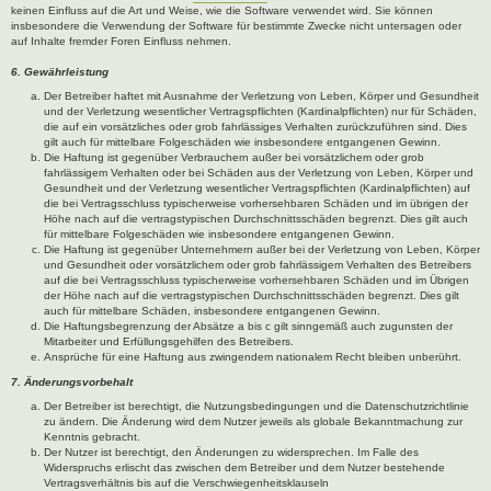
keinen Einfluss auf die Art und Weise, wie die Software verwendet wird. Sie können
insbesondere die Verwendung der Software für bestimmte Zwecke nicht untersagen oder
auf Inhalte fremder Foren Einfluss nehmen.
6. Gewährleistung
Der Betreiber haftet mit Ausnahme der Verletzung von Leben, Körper und Gesundheit
und der Verletzung wesentlicher Vertragspflichten (Kardinalpflichten) nur für Schäden,
die auf ein vorsätzliches oder grob fahrlässiges Verhalten zurückzuführen sind. Dies
gilt auch für mittelbare Folgeschäden wie insbesondere entgangenen Gewinn.
Die Haftung ist gegenüber Verbrauchern außer bei vorsätzlichem oder grob
fahrlässigem Verhalten oder bei Schäden aus der Verletzung von Leben, Körper und
Gesundheit und der Verletzung wesentlicher Vertragspflichten (Kardinalpflichten) auf
die bei Vertragsschluss typischerweise vorhersehbaren Schäden und im übrigen der
Höhe nach auf die vertragstypischen Durchschnittsschäden begrenzt. Dies gilt auch
für mittelbare Folgeschäden wie insbesondere entgangenen Gewinn.
Die Haftung ist gegenüber Unternehmern außer bei der Verletzung von Leben, Körper
und Gesundheit oder vorsätzlichem oder grob fahrlässigem Verhalten des Betreibers
auf die bei Vertragsschluss typischerweise vorhersehbaren Schäden und im Übrigen
der Höhe nach auf die vertragstypischen Durchschnittsschäden begrenzt. Dies gilt
auch für mittelbare Schäden, insbesondere entgangenen Gewinn.
Die Haftungsbegrenzung der Absätze a bis c gilt sinngemäß auch zugunsten der
Mitarbeiter und Erfüllungsgehilfen des Betreibers.
Ansprüche für eine Haftung aus zwingendem nationalem Recht bleiben unberührt.
7. Änderungsvorbehalt
Der Betreiber ist berechtigt, die Nutzungsbedingungen und die Datenschutzrichtlinie
zu ändern. Die Änderung wird dem Nutzer jeweils als globale Bekanntmachung zur
Kenntnis gebracht.
Der Nutzer ist berechtigt, den Änderungen zu widersprechen. Im Falle des
Widerspruchs erlischt das zwischen dem Betreiber und dem Nutzer bestehende
Vertragsverhältnis bis auf die Verschwiegenheitsklauseln