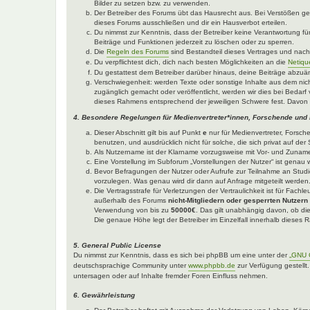
Bilder zu setzen bzw. zu verwenden.
Der Betreiber des Forums übt das Hausrecht aus. Bei Verstößen g
dieses Forums ausschließen und dir ein Hausverbot erteilen.
Du nimmst zur Kenntnis, dass der Betreiber keine Verantwortung für 
Beiträge und Funktionen jederzeit zu löschen oder zu sperren.
Die
Regeln des Forums
sind Bestandteil dieses Vertrages und nac
Du verpflichtest dich, dich nach besten Möglichkeiten an die
Netiqu
Du gestattest dem Betreiber darüber hinaus, deine Beiträge abzuä
Verschwiegenheit: werden Texte oder sonstige Inhalte aus dem nich
zugänglich gemacht oder veröffentlicht, werden wir dies bei Bedarf 
dieses Rahmens entsprechend der jeweiligen Schwere fest. Davon 
4. Besondere Regelungen für Medienvertreter*innen, Forschende und
Dieser Abschnitt gilt bis auf Punkt
e
nur für Medienvertreter, Forsch
benutzen, und ausdrücklich nicht für solche, die sich privat auf d
Als Nutzername ist der Klarname vorzugsweise mit Vor- und Zuname
Eine Vorstellung im Subforum „Vorstellungen der Nutzer“ ist genau w
Bevor Befragungen der Nutzer oder Aufrufe zur Teilnahme an Studie
vorzulegen. Was genau wird dir dann auf Anfrage mitgeteilt werden
Die Vertragsstrafe für Verletzungen der Vertraulichkeit ist für Fach
außerhalb des Forums
nicht-Mitgliedern oder gesperrten Nutzern
Verwendung von bis zu
50000€
. Das gilt unabhängig davon, ob die
Die genaue Höhe legt der Betreiber im Einzelfall innerhalb dieses
5. General Public License
Du nimmst zur Kenntnis, dass es sich bei phpBB um eine unter der
„GNU G
deutschsprachige Community unter
www.phpbb.de
zur Verfügung gestellt
untersagen oder auf Inhalte fremder Foren Einfluss nehmen.
6. Gewährleistung