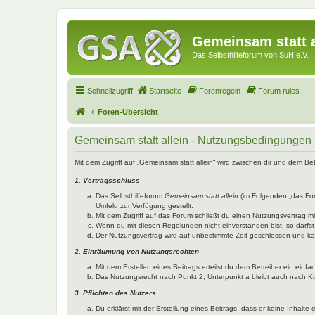
Gemeinsam statt a
Das Selbsthilfeforum von SuH e.V.
Schnellzugriff
Startseite
Forenregeln
Forum rules
Foren-Übersicht
Gemeinsam statt allein - Nutzungsbedingungen
Mit dem Zugriff auf „Gemeinsam statt allein“ wird zwischen dir und dem B
1. Vertragsschluss
Das Selbsthilfeforum
Gemeinsam statt allein
(im Folgenden „das Fo
Umfeld zur Verfügung gestellt.
Mit dem Zugriff auf das Forum schließt du einen Nutzungsvertrag 
Wenn du mit diesen Regelungen nicht einverstanden bist, so darfst 
Der Nutzungsvertrag wird auf unbestimmte Zeit geschlossen und kan
2. Einräumung von Nutzungsrechten
Mit dem Erstellen eines Beitrags erteilst du dem Betreiber ein ein
Das Nutzungsrecht nach Punkt 2, Unterpunkt a bleibt auch nach 
3. Pflichten des Nutzers
Du erklärst mit der Erstellung eines Beitrags, dass er keine Inhalt