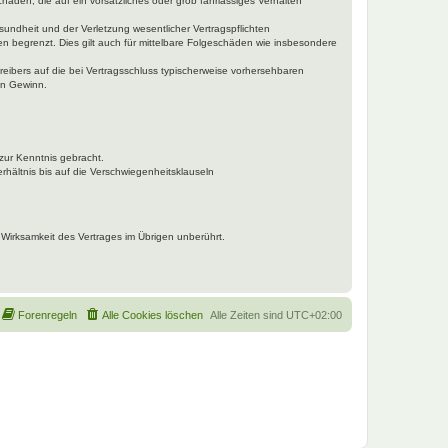
häden, die auf ein vorsätzliches oder grob fahrlässiges Verhalten
undheit und der Verletzung wesentlicher Vertragspflichten
n begrenzt. Dies gilt auch für mittelbare Folgeschäden wie insbesondere
eibers auf die bei Vertragsschluss typischerweise vorhersehbaren
en Gewinn.
zur Kenntnis gebracht.
hältnis bis auf die Verschwiegenheitsklauseln
Wirksamkeit des Vertrages im Übrigen unberührt.
Forenregeln
Alle Cookies löschen
Alle Zeiten sind
UTC+02:00