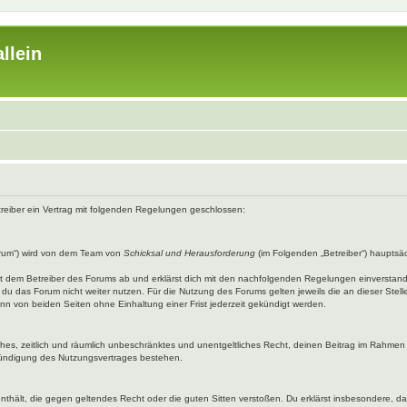
llein
etreiber ein Vertrag mit folgenden Regelungen geschlossen:
rum“) wird von dem Team von
Schicksal und Herausforderung
(im Folgenden „Betreiber“) hauptsäc
mit dem Betreiber des Forums ab und erklärst dich mit den nachfolgenden Regelungen einverstan
du das Forum nicht weiter nutzen. Für die Nutzung des Forums gelten jeweils die an dieser Stell
n von beiden Seiten ohne Einhaltung einer Frist jederzeit gekündigt werden.
faches, zeitlich und räumlich unbeschränktes und unentgeltliches Recht, deinen Beitrag im Rahme
Kündigung des Nutzungsvertrages bestehen.
e enthält, die gegen geltendes Recht oder die guten Sitten verstoßen. Du erklärst insbesondere, 