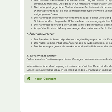
Der Betreiber haftet mit Ausnahme der Verletzung von Leben, Körper
zurückzuführen sind. Dies gilt auch für mittelbare Folgeschäden 
Die Haftung ist gegenüber Verbrauchern außer bei vorsätzlichem o
(Kardinalpflichten) auf die bei Vertragsschluss typischerweise vo
entgangenen Gewinn.
Die Haftung ist gegenüber Unternehmern außer bei der Verletzung 
Schäden und im Übrigen der Höhe nach auf die vertragstypischen 
Die Haftungsbegrenzung der Absätze a bis c gilt sinngemäß auch zu
Ansprüche für eine Haftung aus zwingendem nationalem Recht blei
7. Änderungsvorbehalt
Der Betreiber ist berechtigt, die Nutzungsbedingungen und die Dat
Der Nutzer ist berechtigt, den Änderungen zu widersprechen. Im Fa
Die Änderungen gelten als anerkannt und verbindlich, wenn der N
8. Salvatorische Klausel
Sollten einzelne Bestimmungen dieses Vertrages unwirksam oder undurchf
——
Informationen über den Umgang mit deinen persönlichen Daten sind in d
Dieser Nutzungsvertrag ist auch jederzeit über den Schnellzugriff im Ha
Foren-Übersicht