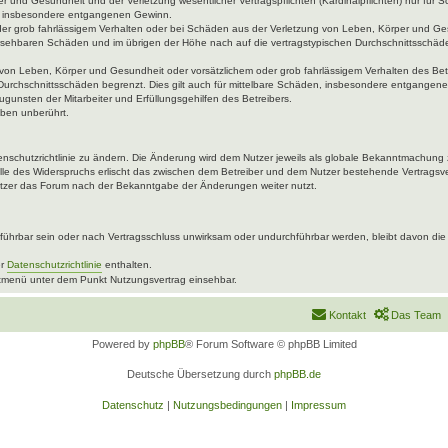
 und Gesundheit und der Verletzung wesentlicher Vertragspflichten (Kardinalpflichten) nur für Sc
wie insbesondere entgangenen Gewinn.
der grob fahrlässigem Verhalten oder bei Schäden aus der Verletzung von Leben, Körper und Ges
rhersehbaren Schäden und im übrigen der Höhe nach auf die vertragstypischen Durchschnittsschäde
von Leben, Körper und Gesundheit oder vorsätzlichem oder grob fahrlässigem Verhalten des Betr
Durchschnittsschäden begrenzt. Dies gilt auch für mittelbare Schäden, insbesondere entgangen
gunsten der Mitarbeiter und Erfüllungsgehilfen des Betreibers.
ben unberührt.
enschutzrichtlinie zu ändern. Die Änderung wird dem Nutzer jeweils als globale Bekanntmachung 
lle des Widerspruchs erlischt das zwischen dem Betreiber und dem Nutzer bestehende Vertragsver
utzer das Forum nach der Bekanntgabe der Änderungen weiter nutzt.
ührbar sein oder nach Vertragsschluss unwirksam oder undurchführbar werden, bleibt davon die 
er
Datenschutzrichtlinie
enthalten.
uptmenü unter dem Punkt Nutzungsvertrag einsehbar.
Kontakt
Das Team
Powered by
phpBB
® Forum Software © phpBB Limited
Deutsche Übersetzung durch
phpBB.de
Datenschutz
|
Nutzungsbedingungen
|
Impressum