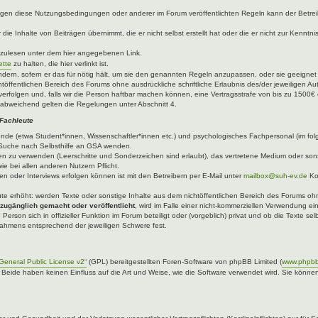
egen diese Nutzungsbedingungen oder anderer im Forum veröffentlichten Regeln kann der Betre
die Inhalte von Beiträgen übernimmt, die er nicht selbst erstellt hat oder die er nicht zur Kenn
hzulesen unter dem hier angegebenen Link.
ette
zu halten, die hier verlinkt ist.
ndern, sofern er das für nötig hält, um sie den genannten Regeln anzupassen, oder sie geeigne
töffentlichen Bereich des Forums ohne ausdrückliche schriftliche Erlaubnis des/der jeweiligen A
verfolgen und, falls wir die Person haftbar machen können, eine Vertragsstrafe von bis zu 1500€ 
abweichend gelten die Regelungen unter Abschnitt 4.
 Fachleute
ende (etwa Student*innen, Wissenschaftler*innen etc.) und psychologisches Fachpersonal (im fo
er Suche nach Selbsthilfe an GSA wenden.
n zu verwenden (Leerschritte und Sonderzeichen sind erlaubt), das vertretene Medium oder sons
ie bei allen anderen Nutzern Pflicht.
n oder Interviews erfolgen können ist mit den Betreibern per E-Mail unter
mailbox@suh-ev.de
Ko
.
leute erhöht: werden Texte oder sonstige Inhalte aus dem nichtöffentlichen Bereich des Forums ohne
 zugänglich gemacht oder veröffentlicht
, wird im Falle einer nicht-kommerziellen Verwendung ei
 Person sich in offizieller Funktion im Forum beteiligt oder (vorgeblich) privat und ob die Texte 
 Rahmens entsprechend der jeweiligen Schwere fest.
eneral Public License v2“
(GPL) bereitgestellten Foren-Software von phpBB Limited (
www.phpb
. Beide haben keinen Einfluss auf die Art und Weise, wie die Software verwendet wird. Sie kön