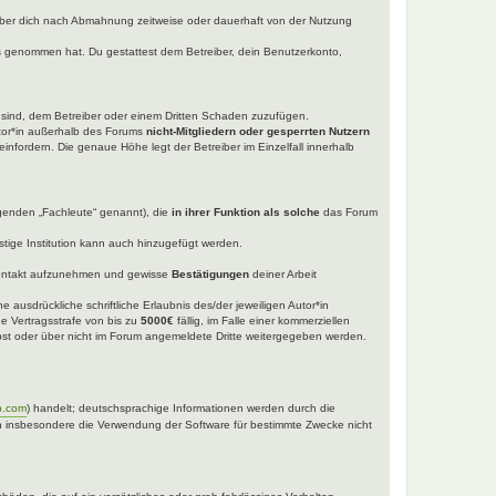
iber dich nach Abmahnung zeitweise oder dauerhaft von der Nutzung
tnis genommen hat. Du gestattest dem Betreiber, dein Benutzerkonto,
t sind, dem Betreiber oder einem Dritten Schaden zuzufügen.
utor*in außerhalb des Forums
nicht-Mitgliedern oder gesperrten Nutzern
einfordern. Die genaue Höhe legt der Betreiber im Einzelfall innerhalb
lgenden „Fachleute“ genannt), die
in ihrer Funktion als solche
das Forum
tige Institution kann auch hinzugefügt werden.
ntakt aufzunehmen und gewisse
Bestätigungen
deiner Arbeit
 ausdrückliche schriftliche Erlaubnis des/der jeweiligen Autor*in
ne Vertragsstrafe von bis zu
5000€
fällig, im Falle einer kommerziellen
selbst oder über nicht im Forum angemeldete Dritte weitergegeben werden.
b.com
) handelt; deutschsprachige Informationen werden durch die
nen insbesondere die Verwendung der Software für bestimmte Zwecke nicht