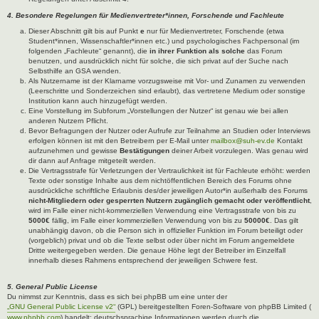
4. Besondere Regelungen für Medienvertreter*innen, Forschende und Fachleute
Dieser Abschnitt gilt bis auf Punkt
e
nur für Medienvertreter, Forschende (etwa
Student*innen, Wissenschaftler*innen etc.) und psychologisches Fachpersonal (im
folgenden „Fachleute“ genannt), die
in ihrer Funktion als solche
das Forum
benutzen, und ausdrücklich nicht für solche, die sich privat auf der Suche nach
Selbsthilfe an GSA wenden.
Als Nutzername ist der Klarname vorzugsweise mit Vor- und Zunamen zu verwenden
(Leerschritte und Sonderzeichen sind erlaubt), das vertretene Medium oder sonstige
Institution kann auch hinzugefügt werden.
Eine Vorstellung im Subforum „Vorstellungen der Nutzer“ ist genau wie bei allen
anderen Nutzern Pflicht.
Bevor Befragungen der Nutzer oder Aufrufe zur Teilnahme an Studien oder Interviews
erfolgen können ist mit den Betreibern per E-Mail unter
mailbox@suh-ev.de
Kontakt
aufzunehmen und gewisse
Bestätigungen
deiner Arbeit vorzulegen. Was genau wird
dir dann auf Anfrage mitgeteilt werden.
Die Vertragsstrafe für Verletzungen der Vertraulichkeit ist für Fachleute erhöht: werden
Texte oder sonstige Inhalte aus dem nichtöffentlichen Bereich des Forums ohne
ausdrückliche schriftliche Erlaubnis des/der jeweiligen Autor*in außerhalb des Forums
nicht-Mitgliedern oder gesperrten Nutzern zugänglich gemacht oder veröffentlicht
,
wird im Falle einer nicht-kommerziellen Verwendung eine Vertragsstrafe von bis zu
5000€
fällig, im Falle einer kommerziellen Verwendung von bis zu
50000€
. Das gilt
unabhängig davon, ob die Person sich in offizieller Funktion im Forum beteiligt oder
(vorgeblich) privat und ob die Texte selbst oder über nicht im Forum angemeldete
Dritte weitergegeben werden. Die genaue Höhe legt der Betreiber im Einzelfall
innerhalb dieses Rahmens entsprechend der jeweiligen Schwere fest.
5. General Public License
Du nimmst zur Kenntnis, dass es sich bei phpBB um eine unter der
„GNU General Public License v2“
(GPL) bereitgestellten Foren-Software von phpBB Limited (
www.phpbb.com
) handelt; deutschsprachige Informationen werden durch die