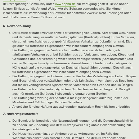
deutschsprachige Community unter
www.phpbb.de
zur Verfügung gestellt. Beide haben
keinen Einfluss auf die Art und Weise, wie die Software verwendet wird. Sie können
insbesondere die Verwendung der Software für bestimmte Zwecke nicht untersagen oder
auf Inhalte fremder Foren Einfluss nehmen.
6. Gewährleistung
Der Betreiber haftet mit Ausnahme der Verletzung von Leben, Körper und Gesundheit
und der Verletzung wesentlicher Vertragspflichten (Kardinalpflichten) nur für Schäden,
die auf ein vorsätzliches oder grob fahrlässiges Verhalten zurückzuführen sind. Dies
gilt auch für mittelbare Folgeschäden wie insbesondere entgangenen Gewinn.
Die Haftung ist gegenüber Verbrauchern außer bei vorsätzlichem oder grob
fahrlässigem Verhalten oder bei Schäden aus der Verletzung von Leben, Körper und
Gesundheit und der Verletzung wesentlicher Vertragspflichten (Kardinalpflichten) auf
die bei Vertragsschluss typischerweise vorhersehbaren Schäden und im übrigen der
Höhe nach auf die vertragstypischen Durchschnittsschäden begrenzt. Dies gilt auch
für mittelbare Folgeschäden wie insbesondere entgangenen Gewinn.
Die Haftung ist gegenüber Unternehmern außer bei der Verletzung von Leben, Körper
und Gesundheit oder vorsätzlichem oder grob fahrlässigem Verhalten des Betreibers
auf die bei Vertragsschluss typischerweise vorhersehbaren Schäden und im Übrigen
der Höhe nach auf die vertragstypischen Durchschnittsschäden begrenzt. Dies gilt
auch für mittelbare Schäden, insbesondere entgangenen Gewinn.
Die Haftungsbegrenzung der Absätze a bis c gilt sinngemäß auch zugunsten der
Mitarbeiter und Erfüllungsgehilfen des Betreibers.
Ansprüche für eine Haftung aus zwingendem nationalem Recht bleiben unberührt.
7. Änderungsvorbehalt
Der Betreiber ist berechtigt, die Nutzungsbedingungen und die Datenschutzrichtlinie
zu ändern. Die Änderung wird dem Nutzer jeweils als globale Bekanntmachung zur
Kenntnis gebracht.
Der Nutzer ist berechtigt, den Änderungen zu widersprechen. Im Falle des
Widerspruchs erlischt das zwischen dem Betreiber und dem Nutzer bestehende