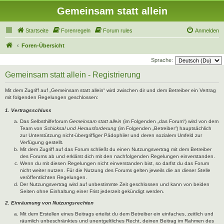
Gemeinsam statt allein
Startseite
Forenregeln
Forum rules
Anmelden
Foren-Übersicht
Sprache:
Gemeinsam statt allein - Registrierung
Mit dem Zugriff auf „Gemeinsam statt allein“ wird zwischen dir und dem Betreiber ein Vertrag
mit folgenden Regelungen geschlossen:
1. Vertragsschluss
Das Selbsthilfeforum
Gemeinsam statt allein
(im Folgenden „das Forum“) wird von dem
Team von
Schicksal und Herausforderung
(im Folgenden „Betreiber“) hauptsächlich
zur Unterstützung nicht-übergriffiger Pädophiler und deren sozialem Umfeld zur
Verfügung gestellt.
Mit dem Zugriff auf das Forum schließt du einen Nutzungsvertrag mit dem Betreiber
des Forums ab und erklärst dich mit den nachfolgenden Regelungen einverstanden.
Wenn du mit diesen Regelungen nicht einverstanden bist, so darfst du das Forum
nicht weiter nutzen. Für die Nutzung des Forums gelten jeweils die an dieser Stelle
veröffentlichten Regelungen.
Der Nutzungsvertrag wird auf unbestimmte Zeit geschlossen und kann von beiden
Seiten ohne Einhaltung einer Frist jederzeit gekündigt werden.
2. Einräumung von Nutzungsrechten
Mit dem Erstellen eines Beitrags erteilst du dem Betreiber ein einfaches, zeitlich und
räumlich unbeschränktes und unentgeltliches Recht, deinen Beitrag im Rahmen des