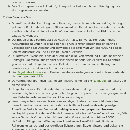
Forums zu nutzen.
Das Nutzungsrecht nach Punkt 2, Unterpunkt a bleibt auch nach Kündigung des
Nutzungsvertrages bestehen.
3. Pflichten des Nutzers
Du erklärst mit der Erstellung eines Beitrags, dass er keine Inhalte enthält, die gegen
geltendes Recht oder die guten Sitten verstoßen. Du erklärst insbesondere, dass du
das Recht besitzt, die in deinen Beiträgen verwendeten Links und Bilder zu setzen
bzw. zu verwenden.
Der Betreiber des Forums übt das Hausrecht aus. Bei Verstößen gegen diese
Nutzungsbedingungen oder anderer im Forum veröffentlichten Regeln kann der
Betreiber dich nach Abmahnung zeitweise oder dauerhaft von der Nutzung dieses
Forums ausschließen und dir ein Hausverbot erteilen.
Du nimmst zur Kenntnis, dass der Betreiber keine Verantwortung für die Inhalte von
Beiträgen übernimmt, die er nicht selbst erstellt hat oder die er nicht zur Kenntnis
genommen hat. Du gestattest dem Betreiber, dein Benutzerkonto, Beiträge und
Funktionen jederzeit zu löschen oder zu sperren.
Die
Regeln des Forums
sind Bestandteil dieses Vertrages und nachzulesen unter dem
hier angegebenen Link.
Du verpflichtest dich, dich nach besten Möglichkeiten an die
Netiquette
zu halten, die
hier verlinkt ist.
Du gestattest dem Betreiber darüber hinaus, deine Beiträge abzuändern, sofern er
das für nötig hält, um sie den genannten Regeln anzupassen, oder sie geeignet sind,
dem Betreiber oder einem Dritten Schaden zuzufügen.
Verschwiegenheit: werden Texte oder sonstige Inhalte aus dem nichtöffentlichen
Bereich des Forums ohne ausdrückliche schriftliche Erlaubnis des/der jeweiligen
Autor*in außerhalb des Forums
nicht-Mitgliedern oder gesperrten Nutzern
zugänglich gemacht oder veröffentlicht, werden wir dies bei Bedarf verfolgen und, falls
wir die Person haftbar machen können, eine Vertragsstrafe von bis zu 1500€
einfordern. Die genaue Höhe legt der Betreiber im Einzelfall innerhalb dieses
Rahmens entsprechend der jeweiligen Schwere fest. Davon abweichend gelten die
Regelungen unter Abschnitt 4.