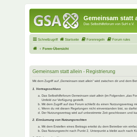
Gemeinsam statt a
Das Selbsthilfeforum von SuH e.V.
Schnellzugriff
Startseite
Forenregeln
Forum rules
Foren-Übersicht
Gemeinsam statt allein - Registrierung
Mit dem Zugriff auf „Gemeinsam statt allein“ wird zwischen dir und dem B
1. Vertragsschluss
Das Selbsthilfeforum
Gemeinsam statt allein
(im Folgenden „das Fo
Umfeld zur Verfügung gestellt.
Mit dem Zugriff auf das Forum schließt du einen Nutzungsvertrag 
Wenn du mit diesen Regelungen nicht einverstanden bist, so darfst 
Der Nutzungsvertrag wird auf unbestimmte Zeit geschlossen und kan
2. Einräumung von Nutzungsrechten
Mit dem Erstellen eines Beitrags erteilst du dem Betreiber ein ein
Das Nutzungsrecht nach Punkt 2, Unterpunkt a bleibt auch nach 