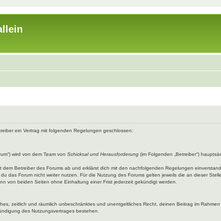
llein
etreiber ein Vertrag mit folgenden Regelungen geschlossen:
rum“) wird von dem Team von
Schicksal und Herausforderung
(im Folgenden „Betreiber“) hauptsäc
mit dem Betreiber des Forums ab und erklärst dich mit den nachfolgenden Regelungen einverstan
du das Forum nicht weiter nutzen. Für die Nutzung des Forums gelten jeweils die an dieser Stell
n von beiden Seiten ohne Einhaltung einer Frist jederzeit gekündigt werden.
faches, zeitlich und räumlich unbeschränktes und unentgeltliches Recht, deinen Beitrag im Rahme
Kündigung des Nutzungsvertrages bestehen.