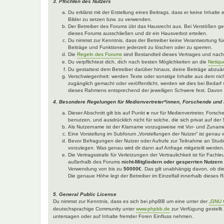
3. Pflichten des Nutzers
Du erklärst mit der Erstellung eines Beitrags, dass er keine Inhalt
Bilder zu setzen bzw. zu verwenden.
Der Betreiber des Forums übt das Hausrecht aus. Bei Verstößen g
dieses Forums ausschließen und dir ein Hausverbot erteilen.
Du nimmst zur Kenntnis, dass der Betreiber keine Verantwortung für 
Beiträge und Funktionen jederzeit zu löschen oder zu sperren.
Die
Regeln des Forums
sind Bestandteil dieses Vertrages und nac
Du verpflichtest dich, dich nach besten Möglichkeiten an die
Netiqu
Du gestattest dem Betreiber darüber hinaus, deine Beiträge abzuä
Verschwiegenheit: werden Texte oder sonstige Inhalte aus dem nich
zugänglich gemacht oder veröffentlicht, werden wir dies bei Bedarf 
dieses Rahmens entsprechend der jeweiligen Schwere fest. Davon 
4. Besondere Regelungen für Medienvertreter*innen, Forschende und
Dieser Abschnitt gilt bis auf Punkt
e
nur für Medienvertreter, Forsch
benutzen, und ausdrücklich nicht für solche, die sich privat auf d
Als Nutzername ist der Klarname vorzugsweise mit Vor- und Zuname
Eine Vorstellung im Subforum „Vorstellungen der Nutzer“ ist genau w
Bevor Befragungen der Nutzer oder Aufrufe zur Teilnahme an Studie
vorzulegen. Was genau wird dir dann auf Anfrage mitgeteilt werden
Die Vertragsstrafe für Verletzungen der Vertraulichkeit ist für Fach
außerhalb des Forums
nicht-Mitgliedern oder gesperrten Nutzern
Verwendung von bis zu
50000€
. Das gilt unabhängig davon, ob die
Die genaue Höhe legt der Betreiber im Einzelfall innerhalb dieses
5. General Public License
Du nimmst zur Kenntnis, dass es sich bei phpBB um eine unter der
„GNU G
deutschsprachige Community unter
www.phpbb.de
zur Verfügung gestellt
untersagen oder auf Inhalte fremder Foren Einfluss nehmen.