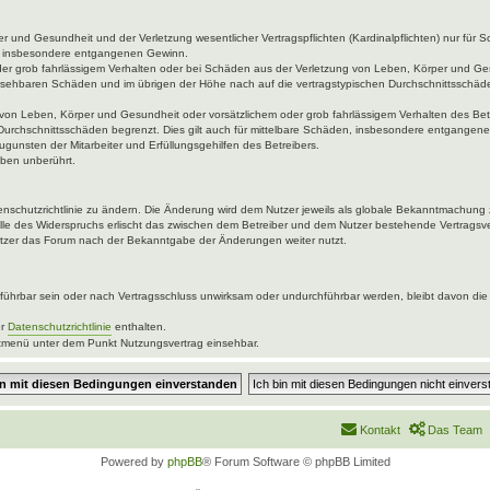
 und Gesundheit und der Verletzung wesentlicher Vertragspflichten (Kardinalpflichten) nur für Sc
wie insbesondere entgangenen Gewinn.
der grob fahrlässigem Verhalten oder bei Schäden aus der Verletzung von Leben, Körper und Ges
rhersehbaren Schäden und im übrigen der Höhe nach auf die vertragstypischen Durchschnittsschäde
von Leben, Körper und Gesundheit oder vorsätzlichem oder grob fahrlässigem Verhalten des Betr
Durchschnittsschäden begrenzt. Dies gilt auch für mittelbare Schäden, insbesondere entgangen
gunsten der Mitarbeiter und Erfüllungsgehilfen des Betreibers.
ben unberührt.
enschutzrichtlinie zu ändern. Die Änderung wird dem Nutzer jeweils als globale Bekanntmachung 
lle des Widerspruchs erlischt das zwischen dem Betreiber und dem Nutzer bestehende Vertragsver
utzer das Forum nach der Bekanntgabe der Änderungen weiter nutzt.
ührbar sein oder nach Vertragsschluss unwirksam oder undurchführbar werden, bleibt davon die 
er
Datenschutzrichtlinie
enthalten.
uptmenü unter dem Punkt Nutzungsvertrag einsehbar.
Kontakt
Das Team
Powered by
phpBB
® Forum Software © phpBB Limited