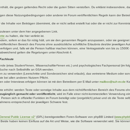
e enthält, die gegen geltendes Recht oder die guten Sitten verstoßen. Du erklärst insbesondere, 
egen diese Nutzungsbedingungen oder anderer im Forum veröffentlichten Regeln kann der Betre
die Inhalte von Beiträgen übernimmt, die er nicht selbst erstellt hat oder die er nicht zur Kenn
hzulesen unter dem hier angegebenen Link.
ette
zu halten, die hier verlinkt ist.
ndern, sofern er das für nötig hält, um sie den genannten Regeln anzupassen, oder sie geeigne
töffentlichen Bereich des Forums ohne ausdrückliche schriftliche Erlaubnis des/der jeweiligen A
verfolgen und, falls wir die Person haftbar machen können, eine Vertragsstrafe von bis zu 1500€ 
abweichend gelten die Regelungen unter Abschnitt 4.
 Fachleute
ende (etwa Student*innen, Wissenschaftler*innen etc.) und psychologisches Fachpersonal (im fo
er Suche nach Selbsthilfe an GSA wenden.
n zu verwenden (Leerschritte und Sonderzeichen sind erlaubt), das vertretene Medium oder sons
ie bei allen anderen Nutzern Pflicht.
n oder Interviews erfolgen können ist mit den Betreibern per E-Mail unter
mailbox@suh-ev.de
Ko
.
leute erhöht: werden Texte oder sonstige Inhalte aus dem nichtöffentlichen Bereich des Forums ohne
 zugänglich gemacht oder veröffentlicht
, wird im Falle einer nicht-kommerziellen Verwendung ei
 Person sich in offizieller Funktion im Forum beteiligt oder (vorgeblich) privat und ob die Texte 
 Rahmens entsprechend der jeweiligen Schwere fest.
eneral Public License v2“
(GPL) bereitgestellten Foren-Software von phpBB Limited (
www.phpb
. Beide haben keinen Einfluss auf die Art und Weise, wie die Software verwendet wird. Sie kön