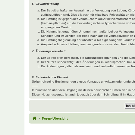
6. Gewährleistung
Der Betreiber haftet mit Ausnahme der Verletzung von Leben, Körper
zurückzuführen sind. Dies gilt auch für mittelbare Folgeschäden 
Die Haftung ist gegenüber Verbrauchern außer bei vorsätzlichem o
(Kardinalpflichten) auf die bei Vertragsschluss typischerweise vo
entgangenen Gewinn.
Die Haftung ist gegenüber Unternehmern außer bei der Verletzung 
Schäden und im Übrigen der Höhe nach auf die vertragstypischen 
Die Haftungsbegrenzung der Absätze a bis c gilt sinngemäß auch zu
Ansprüche für eine Haftung aus zwingendem nationalem Recht blei
7. Änderungsvorbehalt
Der Betreiber ist berechtigt, die Nutzungsbedingungen und die Dat
Der Nutzer ist berechtigt, den Änderungen zu widersprechen. Im Fa
Die Änderungen gelten als anerkannt und verbindlich, wenn der N
8. Salvatorische Klausel
Sollten einzelne Bestimmungen dieses Vertrages unwirksam oder undurchf
——
Informationen über den Umgang mit deinen persönlichen Daten sind in d
Dieser Nutzungsvertrag ist auch jederzeit über den Schnellzugriff im Ha
Foren-Übersicht