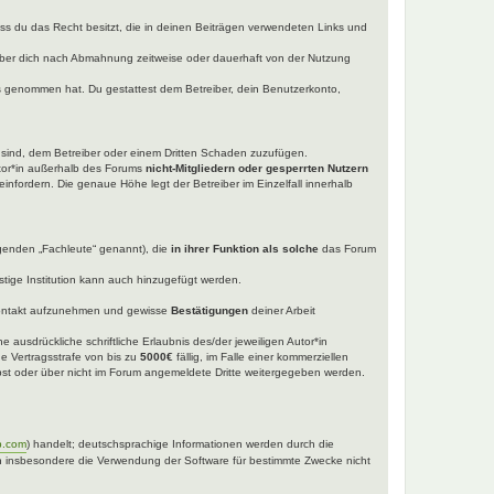
dass du das Recht besitzt, die in deinen Beiträgen verwendeten Links und
iber dich nach Abmahnung zeitweise oder dauerhaft von der Nutzung
tnis genommen hat. Du gestattest dem Betreiber, dein Benutzerkonto,
t sind, dem Betreiber oder einem Dritten Schaden zuzufügen.
utor*in außerhalb des Forums
nicht-Mitgliedern oder gesperrten Nutzern
einfordern. Die genaue Höhe legt der Betreiber im Einzelfall innerhalb
lgenden „Fachleute“ genannt), die
in ihrer Funktion als solche
das Forum
tige Institution kann auch hinzugefügt werden.
ntakt aufzunehmen und gewisse
Bestätigungen
deiner Arbeit
 ausdrückliche schriftliche Erlaubnis des/der jeweiligen Autor*in
ne Vertragsstrafe von bis zu
5000€
fällig, im Falle einer kommerziellen
selbst oder über nicht im Forum angemeldete Dritte weitergegeben werden.
b.com
) handelt; deutschsprachige Informationen werden durch die
nen insbesondere die Verwendung der Software für bestimmte Zwecke nicht