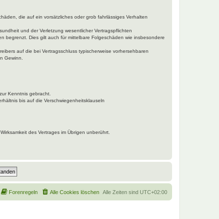
häden, die auf ein vorsätzliches oder grob fahrlässiges Verhalten
undheit und der Verletzung wesentlicher Vertragspflichten
n begrenzt. Dies gilt auch für mittelbare Folgeschäden wie insbesondere
eibers auf die bei Vertragsschluss typischerweise vorhersehbaren
en Gewinn.
zur Kenntnis gebracht.
hältnis bis auf die Verschwiegenheitsklauseln
Wirksamkeit des Vertrages im Übrigen unberührt.
Forenregeln
Alle Cookies löschen
Alle Zeiten sind
UTC+02:00