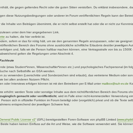
e enthält, die gegen geltendes Recht oder die guten Sitten verstoßen. Du erklärst insbesondere, 
egen diese Nutzungsbedingungen oder anderer im Forum veröffentlichten Regeln kann der Betre
die Inhalte von Beiträgen übernimmt, die er nicht selbst erstellt hat oder die er nicht zur Kenn
hzulesen unter dem hier angegebenen Link.
ette
zu halten, die hier verlinkt ist.
ndern, sofern er das für nötig hält, um sie den genannten Regeln anzupassen, oder sie geeigne
töffentlichen Bereich des Forums ohne ausdrückliche schriftliche Erlaubnis des/der jeweiligen A
verfolgen und, falls wir die Person haftbar machen können, eine Vertragsstrafe von bis zu 1500€ 
abweichend gelten die Regelungen unter Abschnitt 4.
 Fachleute
ende (etwa Student*innen, Wissenschaftler*innen etc.) und psychologisches Fachpersonal (im fo
er Suche nach Selbsthilfe an GSA wenden.
n zu verwenden (Leerschritte und Sonderzeichen sind erlaubt), das vertretene Medium oder sons
ie bei allen anderen Nutzern Pflicht.
n oder Interviews erfolgen können ist mit den Betreibern per E-Mail unter
mailbox@suh-ev.de
Ko
.
leute erhöht: werden Texte oder sonstige Inhalte aus dem nichtöffentlichen Bereich des Forums ohne
 zugänglich gemacht oder veröffentlicht
, wird im Falle einer nicht-kommerziellen Verwendung ei
 Person sich in offizieller Funktion im Forum beteiligt oder (vorgeblich) privat und ob die Texte 
 Rahmens entsprechend der jeweiligen Schwere fest.
eneral Public License v2“
(GPL) bereitgestellten Foren-Software von phpBB Limited (
www.phpb
. Beide haben keinen Einfluss auf die Art und Weise, wie die Software verwendet wird. Sie kön