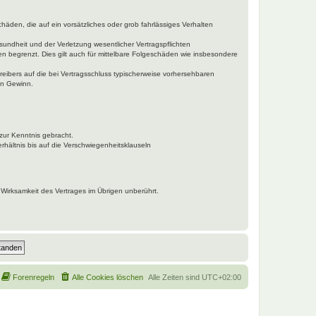
häden, die auf ein vorsätzliches oder grob fahrlässiges Verhalten
undheit und der Verletzung wesentlicher Vertragspflichten
n begrenzt. Dies gilt auch für mittelbare Folgeschäden wie insbesondere
eibers auf die bei Vertragsschluss typischerweise vorhersehbaren
en Gewinn.
zur Kenntnis gebracht.
hältnis bis auf die Verschwiegenheitsklauseln
Wirksamkeit des Vertrages im Übrigen unberührt.
Forenregeln
Alle Cookies löschen
Alle Zeiten sind
UTC+02:00