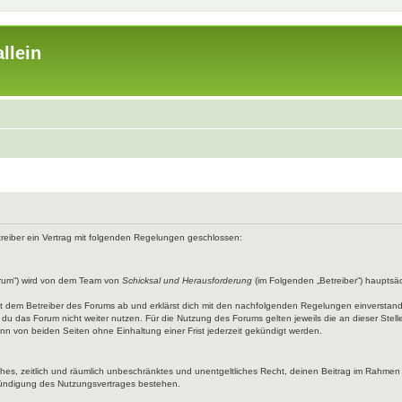
llein
etreiber ein Vertrag mit folgenden Regelungen geschlossen:
rum“) wird von dem Team von
Schicksal und Herausforderung
(im Folgenden „Betreiber“) hauptsäc
mit dem Betreiber des Forums ab und erklärst dich mit den nachfolgenden Regelungen einverstan
du das Forum nicht weiter nutzen. Für die Nutzung des Forums gelten jeweils die an dieser Stell
n von beiden Seiten ohne Einhaltung einer Frist jederzeit gekündigt werden.
faches, zeitlich und räumlich unbeschränktes und unentgeltliches Recht, deinen Beitrag im Rahme
Kündigung des Nutzungsvertrages bestehen.