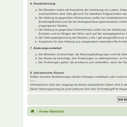
6. Gewährleistung
Der Betreiber haftet mit Ausnahme der Verletzung von Leben, Körper
zurückzuführen sind. Dies gilt auch für mittelbare Folgeschäden 
Die Haftung ist gegenüber Verbrauchern außer bei vorsätzlichem o
(Kardinalpflichten) auf die bei Vertragsschluss typischerweise vo
entgangenen Gewinn.
Die Haftung ist gegenüber Unternehmern außer bei der Verletzung 
Schäden und im Übrigen der Höhe nach auf die vertragstypischen 
Die Haftungsbegrenzung der Absätze a bis c gilt sinngemäß auch zu
Ansprüche für eine Haftung aus zwingendem nationalem Recht blei
7. Änderungsvorbehalt
Der Betreiber ist berechtigt, die Nutzungsbedingungen und die Dat
Der Nutzer ist berechtigt, den Änderungen zu widersprechen. Im Fa
Die Änderungen gelten als anerkannt und verbindlich, wenn der N
8. Salvatorische Klausel
Sollten einzelne Bestimmungen dieses Vertrages unwirksam oder undurchf
——
Informationen über den Umgang mit deinen persönlichen Daten sind in d
Dieser Nutzungsvertrag ist auch jederzeit über den Schnellzugriff im Ha
Foren-Übersicht