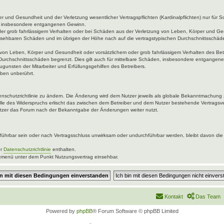
 und Gesundheit und der Verletzung wesentlicher Vertragspflichten (Kardinalpflichten) nur für Sc
wie insbesondere entgangenen Gewinn.
der grob fahrlässigem Verhalten oder bei Schäden aus der Verletzung von Leben, Körper und Ges
rhersehbaren Schäden und im übrigen der Höhe nach auf die vertragstypischen Durchschnittsschäde
von Leben, Körper und Gesundheit oder vorsätzlichem oder grob fahrlässigem Verhalten des Betr
Durchschnittsschäden begrenzt. Dies gilt auch für mittelbare Schäden, insbesondere entgangen
gunsten der Mitarbeiter und Erfüllungsgehilfen des Betreibers.
ben unberührt.
enschutzrichtlinie zu ändern. Die Änderung wird dem Nutzer jeweils als globale Bekanntmachung 
lle des Widerspruchs erlischt das zwischen dem Betreiber und dem Nutzer bestehende Vertragsver
utzer das Forum nach der Bekanntgabe der Änderungen weiter nutzt.
ührbar sein oder nach Vertragsschluss unwirksam oder undurchführbar werden, bleibt davon die 
er
Datenschutzrichtlinie
enthalten.
uptmenü unter dem Punkt Nutzungsvertrag einsehbar.
Kontakt
Das Team
Powered by
phpBB
® Forum Software © phpBB Limited