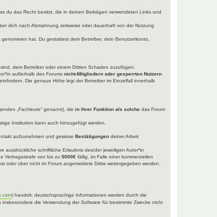
dass du das Recht besitzt, die in deinen Beiträgen verwendeten Links und
iber dich nach Abmahnung zeitweise oder dauerhaft von der Nutzung
tnis genommen hat. Du gestattest dem Betreiber, dein Benutzerkonto,
t sind, dem Betreiber oder einem Dritten Schaden zuzufügen.
utor*in außerhalb des Forums
nicht-Mitgliedern oder gesperrten Nutzern
einfordern. Die genaue Höhe legt der Betreiber im Einzelfall innerhalb
lgenden „Fachleute“ genannt), die
in ihrer Funktion als solche
das Forum
tige Institution kann auch hinzugefügt werden.
ntakt aufzunehmen und gewisse
Bestätigungen
deiner Arbeit
 ausdrückliche schriftliche Erlaubnis des/der jeweiligen Autor*in
ne Vertragsstrafe von bis zu
5000€
fällig, im Falle einer kommerziellen
selbst oder über nicht im Forum angemeldete Dritte weitergegeben werden.
b.com
) handelt; deutschsprachige Informationen werden durch die
nen insbesondere die Verwendung der Software für bestimmte Zwecke nicht