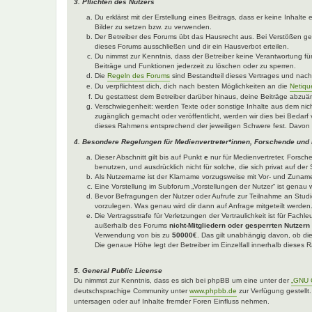
3. Pflichten des Nutzers
Du erklärst mit der Erstellung eines Beitrags, dass er keine Inhalt
Bilder zu setzen bzw. zu verwenden.
Der Betreiber des Forums übt das Hausrecht aus. Bei Verstößen g
dieses Forums ausschließen und dir ein Hausverbot erteilen.
Du nimmst zur Kenntnis, dass der Betreiber keine Verantwortung für 
Beiträge und Funktionen jederzeit zu löschen oder zu sperren.
Die
Regeln des Forums
sind Bestandteil dieses Vertrages und nac
Du verpflichtest dich, dich nach besten Möglichkeiten an die
Netiqu
Du gestattest dem Betreiber darüber hinaus, deine Beiträge abzuä
Verschwiegenheit: werden Texte oder sonstige Inhalte aus dem nich
zugänglich gemacht oder veröffentlicht, werden wir dies bei Bedarf 
dieses Rahmens entsprechend der jeweiligen Schwere fest. Davon 
4. Besondere Regelungen für Medienvertreter*innen, Forschende und
Dieser Abschnitt gilt bis auf Punkt
e
nur für Medienvertreter, Forsch
benutzen, und ausdrücklich nicht für solche, die sich privat auf d
Als Nutzername ist der Klarname vorzugsweise mit Vor- und Zuname
Eine Vorstellung im Subforum „Vorstellungen der Nutzer“ ist genau w
Bevor Befragungen der Nutzer oder Aufrufe zur Teilnahme an Studie
vorzulegen. Was genau wird dir dann auf Anfrage mitgeteilt werden
Die Vertragsstrafe für Verletzungen der Vertraulichkeit ist für Fach
außerhalb des Forums
nicht-Mitgliedern oder gesperrten Nutzern
Verwendung von bis zu
50000€
. Das gilt unabhängig davon, ob die
Die genaue Höhe legt der Betreiber im Einzelfall innerhalb dieses
5. General Public License
Du nimmst zur Kenntnis, dass es sich bei phpBB um eine unter der
„GNU G
deutschsprachige Community unter
www.phpbb.de
zur Verfügung gestellt
untersagen oder auf Inhalte fremder Foren Einfluss nehmen.