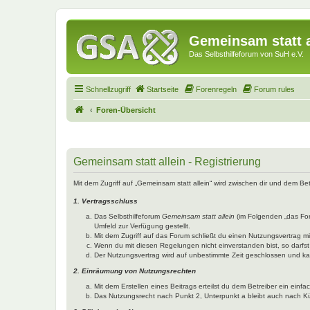
Gemeinsam statt a
Das Selbsthilfeforum von SuH e.V.
Schnellzugriff
Startseite
Forenregeln
Forum rules
Foren-Übersicht
Gemeinsam statt allein - Registrierung
Mit dem Zugriff auf „Gemeinsam statt allein“ wird zwischen dir und dem B
1. Vertragsschluss
Das Selbsthilfeforum
Gemeinsam statt allein
(im Folgenden „das Fo
Umfeld zur Verfügung gestellt.
Mit dem Zugriff auf das Forum schließt du einen Nutzungsvertrag 
Wenn du mit diesen Regelungen nicht einverstanden bist, so darfst 
Der Nutzungsvertrag wird auf unbestimmte Zeit geschlossen und kan
2. Einräumung von Nutzungsrechten
Mit dem Erstellen eines Beitrags erteilst du dem Betreiber ein ein
Das Nutzungsrecht nach Punkt 2, Unterpunkt a bleibt auch nach 