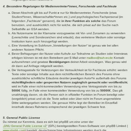
4. Besondere Regelungen für Medienvertreter*innen, Forschende und Fachleute
Dieser Abschnitt gilt bis auf Punkt
e
nur für Medienvertreter, Forschende (etwa
Student*innen, Wissenschaftler*innen etc.) und psychologisches Fachpersonal (im
folgenden „Fachleute“ genannt), die
in ihrer Funktion als solche
das Forum
benutzen, und ausdrücklich nicht für solche, die sich privat auf der Suche nach
Selbsthilfe an GSA wenden.
Als Nutzername ist der Klarname vorzugsweise mit Vor- und Zunamen zu verwenden
(Leerschritte und Sonderzeichen sind erlaubt), das vertretene Medium oder sonstige
Institution kann auch hinzugefügt werden.
Eine Vorstellung im Subforum „Vorstellungen der Nutzer“ ist genau wie bei allen
anderen Nutzern Pflicht.
Bevor Befragungen der Nutzer oder Aufrufe zur Teilnahme an Studien oder Interviews
erfolgen können ist mit den Betreibern per E-Mail unter
mailbox@suh-ev.de
Kontakt
aufzunehmen und gewisse
Bestätigungen
deiner Arbeit vorzulegen. Was genau wird
dir dann auf Anfrage mitgeteilt werden.
Die Vertragsstrafe für Verletzungen der Vertraulichkeit ist für Fachleute erhöht: werden
Texte oder sonstige Inhalte aus dem nichtöffentlichen Bereich des Forums ohne
ausdrückliche schriftliche Erlaubnis des/der jeweiligen Autor*in außerhalb des Forums
nicht-Mitgliedern oder gesperrten Nutzern zugänglich gemacht oder veröffentlicht
,
wird im Falle einer nicht-kommerziellen Verwendung eine Vertragsstrafe von bis zu
5000€
fällig, im Falle einer kommerziellen Verwendung von bis zu
50000€
. Das gilt
unabhängig davon, ob die Person sich in offizieller Funktion im Forum beteiligt oder
(vorgeblich) privat und ob die Texte selbst oder über nicht im Forum angemeldete
Dritte weitergegeben werden. Die genaue Höhe legt der Betreiber im Einzelfall
innerhalb dieses Rahmens entsprechend der jeweiligen Schwere fest.
5. General Public License
Du nimmst zur Kenntnis, dass es sich bei phpBB um eine unter der
„GNU General Public License v2“
(GPL) bereitgestellten Foren-Software von phpBB Limited (
www.phpbb.com
) handelt; deutschsprachige Informationen werden durch die