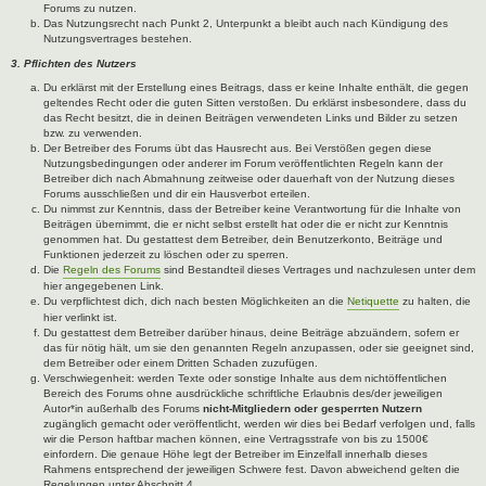
Forums zu nutzen.
Das Nutzungsrecht nach Punkt 2, Unterpunkt a bleibt auch nach Kündigung des
Nutzungsvertrages bestehen.
3. Pflichten des Nutzers
Du erklärst mit der Erstellung eines Beitrags, dass er keine Inhalte enthält, die gegen
geltendes Recht oder die guten Sitten verstoßen. Du erklärst insbesondere, dass du
das Recht besitzt, die in deinen Beiträgen verwendeten Links und Bilder zu setzen
bzw. zu verwenden.
Der Betreiber des Forums übt das Hausrecht aus. Bei Verstößen gegen diese
Nutzungsbedingungen oder anderer im Forum veröffentlichten Regeln kann der
Betreiber dich nach Abmahnung zeitweise oder dauerhaft von der Nutzung dieses
Forums ausschließen und dir ein Hausverbot erteilen.
Du nimmst zur Kenntnis, dass der Betreiber keine Verantwortung für die Inhalte von
Beiträgen übernimmt, die er nicht selbst erstellt hat oder die er nicht zur Kenntnis
genommen hat. Du gestattest dem Betreiber, dein Benutzerkonto, Beiträge und
Funktionen jederzeit zu löschen oder zu sperren.
Die
Regeln des Forums
sind Bestandteil dieses Vertrages und nachzulesen unter dem
hier angegebenen Link.
Du verpflichtest dich, dich nach besten Möglichkeiten an die
Netiquette
zu halten, die
hier verlinkt ist.
Du gestattest dem Betreiber darüber hinaus, deine Beiträge abzuändern, sofern er
das für nötig hält, um sie den genannten Regeln anzupassen, oder sie geeignet sind,
dem Betreiber oder einem Dritten Schaden zuzufügen.
Verschwiegenheit: werden Texte oder sonstige Inhalte aus dem nichtöffentlichen
Bereich des Forums ohne ausdrückliche schriftliche Erlaubnis des/der jeweiligen
Autor*in außerhalb des Forums
nicht-Mitgliedern oder gesperrten Nutzern
zugänglich gemacht oder veröffentlicht, werden wir dies bei Bedarf verfolgen und, falls
wir die Person haftbar machen können, eine Vertragsstrafe von bis zu 1500€
einfordern. Die genaue Höhe legt der Betreiber im Einzelfall innerhalb dieses
Rahmens entsprechend der jeweiligen Schwere fest. Davon abweichend gelten die
Regelungen unter Abschnitt 4.