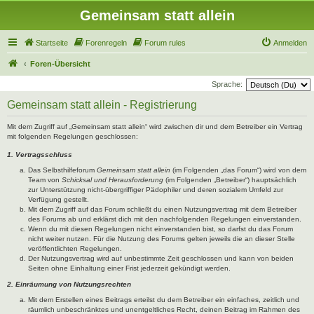
Gemeinsam statt allein
Startseite
Forenregeln
Forum rules
Anmelden
Foren-Übersicht
Sprache:
Gemeinsam statt allein - Registrierung
Mit dem Zugriff auf „Gemeinsam statt allein“ wird zwischen dir und dem Betreiber ein Vertrag
mit folgenden Regelungen geschlossen:
1. Vertragsschluss
Das Selbsthilfeforum
Gemeinsam statt allein
(im Folgenden „das Forum“) wird von dem
Team von
Schicksal und Herausforderung
(im Folgenden „Betreiber“) hauptsächlich
zur Unterstützung nicht-übergriffiger Pädophiler und deren sozialem Umfeld zur
Verfügung gestellt.
Mit dem Zugriff auf das Forum schließt du einen Nutzungsvertrag mit dem Betreiber
des Forums ab und erklärst dich mit den nachfolgenden Regelungen einverstanden.
Wenn du mit diesen Regelungen nicht einverstanden bist, so darfst du das Forum
nicht weiter nutzen. Für die Nutzung des Forums gelten jeweils die an dieser Stelle
veröffentlichten Regelungen.
Der Nutzungsvertrag wird auf unbestimmte Zeit geschlossen und kann von beiden
Seiten ohne Einhaltung einer Frist jederzeit gekündigt werden.
2. Einräumung von Nutzungsrechten
Mit dem Erstellen eines Beitrags erteilst du dem Betreiber ein einfaches, zeitlich und
räumlich unbeschränktes und unentgeltliches Recht, deinen Beitrag im Rahmen des