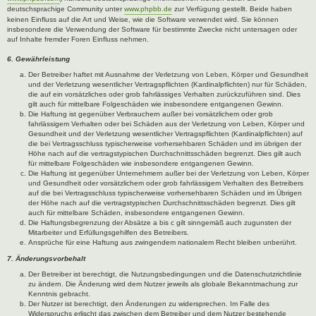
deutschsprachige Community unter
www.phpbb.de
zur Verfügung gestellt. Beide haben
keinen Einfluss auf die Art und Weise, wie die Software verwendet wird. Sie können
insbesondere die Verwendung der Software für bestimmte Zwecke nicht untersagen oder
auf Inhalte fremder Foren Einfluss nehmen.
6. Gewährleistung
Der Betreiber haftet mit Ausnahme der Verletzung von Leben, Körper und Gesundheit
und der Verletzung wesentlicher Vertragspflichten (Kardinalpflichten) nur für Schäden,
die auf ein vorsätzliches oder grob fahrlässiges Verhalten zurückzuführen sind. Dies
gilt auch für mittelbare Folgeschäden wie insbesondere entgangenen Gewinn.
Die Haftung ist gegenüber Verbrauchern außer bei vorsätzlichem oder grob
fahrlässigem Verhalten oder bei Schäden aus der Verletzung von Leben, Körper und
Gesundheit und der Verletzung wesentlicher Vertragspflichten (Kardinalpflichten) auf
die bei Vertragsschluss typischerweise vorhersehbaren Schäden und im übrigen der
Höhe nach auf die vertragstypischen Durchschnittsschäden begrenzt. Dies gilt auch
für mittelbare Folgeschäden wie insbesondere entgangenen Gewinn.
Die Haftung ist gegenüber Unternehmern außer bei der Verletzung von Leben, Körper
und Gesundheit oder vorsätzlichem oder grob fahrlässigem Verhalten des Betreibers
auf die bei Vertragsschluss typischerweise vorhersehbaren Schäden und im Übrigen
der Höhe nach auf die vertragstypischen Durchschnittsschäden begrenzt. Dies gilt
auch für mittelbare Schäden, insbesondere entgangenen Gewinn.
Die Haftungsbegrenzung der Absätze a bis c gilt sinngemäß auch zugunsten der
Mitarbeiter und Erfüllungsgehilfen des Betreibers.
Ansprüche für eine Haftung aus zwingendem nationalem Recht bleiben unberührt.
7. Änderungsvorbehalt
Der Betreiber ist berechtigt, die Nutzungsbedingungen und die Datenschutzrichtlinie
zu ändern. Die Änderung wird dem Nutzer jeweils als globale Bekanntmachung zur
Kenntnis gebracht.
Der Nutzer ist berechtigt, den Änderungen zu widersprechen. Im Falle des
Widerspruchs erlischt das zwischen dem Betreiber und dem Nutzer bestehende