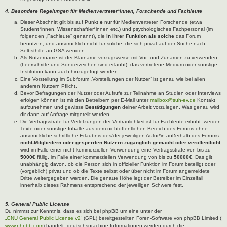
4. Besondere Regelungen für Medienvertreter*innen, Forschende und Fachleute
Dieser Abschnitt gilt bis auf Punkt
e
nur für Medienvertreter, Forschende (etwa
Student*innen, Wissenschaftler*innen etc.) und psychologisches Fachpersonal (im
folgenden „Fachleute“ genannt), die
in ihrer Funktion als solche
das Forum
benutzen, und ausdrücklich nicht für solche, die sich privat auf der Suche nach
Selbsthilfe an GSA wenden.
Als Nutzername ist der Klarname vorzugsweise mit Vor- und Zunamen zu verwenden
(Leerschritte und Sonderzeichen sind erlaubt), das vertretene Medium oder sonstige
Institution kann auch hinzugefügt werden.
Eine Vorstellung im Subforum „Vorstellungen der Nutzer“ ist genau wie bei allen
anderen Nutzern Pflicht.
Bevor Befragungen der Nutzer oder Aufrufe zur Teilnahme an Studien oder Interviews
erfolgen können ist mit den Betreibern per E-Mail unter
mailbox@suh-ev.de
Kontakt
aufzunehmen und gewisse
Bestätigungen
deiner Arbeit vorzulegen. Was genau wird
dir dann auf Anfrage mitgeteilt werden.
Die Vertragsstrafe für Verletzungen der Vertraulichkeit ist für Fachleute erhöht: werden
Texte oder sonstige Inhalte aus dem nichtöffentlichen Bereich des Forums ohne
ausdrückliche schriftliche Erlaubnis des/der jeweiligen Autor*in außerhalb des Forums
nicht-Mitgliedern oder gesperrten Nutzern zugänglich gemacht oder veröffentlicht
,
wird im Falle einer nicht-kommerziellen Verwendung eine Vertragsstrafe von bis zu
5000€
fällig, im Falle einer kommerziellen Verwendung von bis zu
50000€
. Das gilt
unabhängig davon, ob die Person sich in offizieller Funktion im Forum beteiligt oder
(vorgeblich) privat und ob die Texte selbst oder über nicht im Forum angemeldete
Dritte weitergegeben werden. Die genaue Höhe legt der Betreiber im Einzelfall
innerhalb dieses Rahmens entsprechend der jeweiligen Schwere fest.
5. General Public License
Du nimmst zur Kenntnis, dass es sich bei phpBB um eine unter der
„GNU General Public License v2“
(GPL) bereitgestellten Foren-Software von phpBB Limited (
www.phpbb.com
) handelt; deutschsprachige Informationen werden durch die