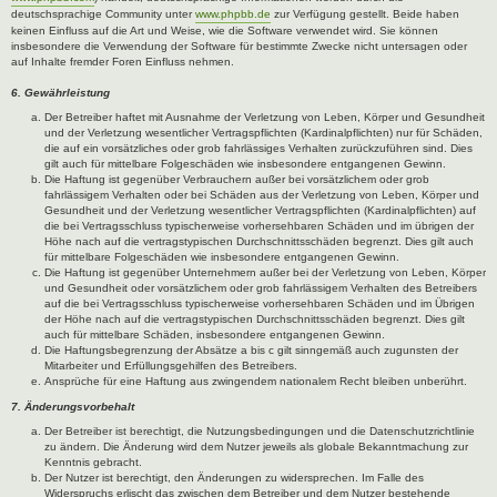
deutschsprachige Community unter
www.phpbb.de
zur Verfügung gestellt. Beide haben
keinen Einfluss auf die Art und Weise, wie die Software verwendet wird. Sie können
insbesondere die Verwendung der Software für bestimmte Zwecke nicht untersagen oder
auf Inhalte fremder Foren Einfluss nehmen.
6. Gewährleistung
Der Betreiber haftet mit Ausnahme der Verletzung von Leben, Körper und Gesundheit
und der Verletzung wesentlicher Vertragspflichten (Kardinalpflichten) nur für Schäden,
die auf ein vorsätzliches oder grob fahrlässiges Verhalten zurückzuführen sind. Dies
gilt auch für mittelbare Folgeschäden wie insbesondere entgangenen Gewinn.
Die Haftung ist gegenüber Verbrauchern außer bei vorsätzlichem oder grob
fahrlässigem Verhalten oder bei Schäden aus der Verletzung von Leben, Körper und
Gesundheit und der Verletzung wesentlicher Vertragspflichten (Kardinalpflichten) auf
die bei Vertragsschluss typischerweise vorhersehbaren Schäden und im übrigen der
Höhe nach auf die vertragstypischen Durchschnittsschäden begrenzt. Dies gilt auch
für mittelbare Folgeschäden wie insbesondere entgangenen Gewinn.
Die Haftung ist gegenüber Unternehmern außer bei der Verletzung von Leben, Körper
und Gesundheit oder vorsätzlichem oder grob fahrlässigem Verhalten des Betreibers
auf die bei Vertragsschluss typischerweise vorhersehbaren Schäden und im Übrigen
der Höhe nach auf die vertragstypischen Durchschnittsschäden begrenzt. Dies gilt
auch für mittelbare Schäden, insbesondere entgangenen Gewinn.
Die Haftungsbegrenzung der Absätze a bis c gilt sinngemäß auch zugunsten der
Mitarbeiter und Erfüllungsgehilfen des Betreibers.
Ansprüche für eine Haftung aus zwingendem nationalem Recht bleiben unberührt.
7. Änderungsvorbehalt
Der Betreiber ist berechtigt, die Nutzungsbedingungen und die Datenschutzrichtlinie
zu ändern. Die Änderung wird dem Nutzer jeweils als globale Bekanntmachung zur
Kenntnis gebracht.
Der Nutzer ist berechtigt, den Änderungen zu widersprechen. Im Falle des
Widerspruchs erlischt das zwischen dem Betreiber und dem Nutzer bestehende