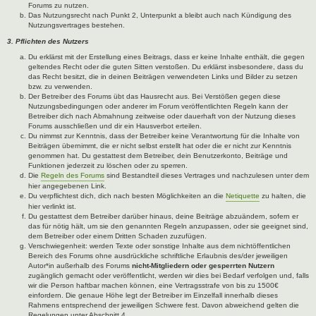
Forums zu nutzen.
Das Nutzungsrecht nach Punkt 2, Unterpunkt a bleibt auch nach Kündigung des
Nutzungsvertrages bestehen.
3. Pflichten des Nutzers
Du erklärst mit der Erstellung eines Beitrags, dass er keine Inhalte enthält, die gegen
geltendes Recht oder die guten Sitten verstoßen. Du erklärst insbesondere, dass du
das Recht besitzt, die in deinen Beiträgen verwendeten Links und Bilder zu setzen
bzw. zu verwenden.
Der Betreiber des Forums übt das Hausrecht aus. Bei Verstößen gegen diese
Nutzungsbedingungen oder anderer im Forum veröffentlichten Regeln kann der
Betreiber dich nach Abmahnung zeitweise oder dauerhaft von der Nutzung dieses
Forums ausschließen und dir ein Hausverbot erteilen.
Du nimmst zur Kenntnis, dass der Betreiber keine Verantwortung für die Inhalte von
Beiträgen übernimmt, die er nicht selbst erstellt hat oder die er nicht zur Kenntnis
genommen hat. Du gestattest dem Betreiber, dein Benutzerkonto, Beiträge und
Funktionen jederzeit zu löschen oder zu sperren.
Die
Regeln des Forums
sind Bestandteil dieses Vertrages und nachzulesen unter dem
hier angegebenen Link.
Du verpflichtest dich, dich nach besten Möglichkeiten an die
Netiquette
zu halten, die
hier verlinkt ist.
Du gestattest dem Betreiber darüber hinaus, deine Beiträge abzuändern, sofern er
das für nötig hält, um sie den genannten Regeln anzupassen, oder sie geeignet sind,
dem Betreiber oder einem Dritten Schaden zuzufügen.
Verschwiegenheit: werden Texte oder sonstige Inhalte aus dem nichtöffentlichen
Bereich des Forums ohne ausdrückliche schriftliche Erlaubnis des/der jeweiligen
Autor*in außerhalb des Forums
nicht-Mitgliedern oder gesperrten Nutzern
zugänglich gemacht oder veröffentlicht, werden wir dies bei Bedarf verfolgen und, falls
wir die Person haftbar machen können, eine Vertragsstrafe von bis zu 1500€
einfordern. Die genaue Höhe legt der Betreiber im Einzelfall innerhalb dieses
Rahmens entsprechend der jeweiligen Schwere fest. Davon abweichend gelten die
Regelungen unter Abschnitt 4.