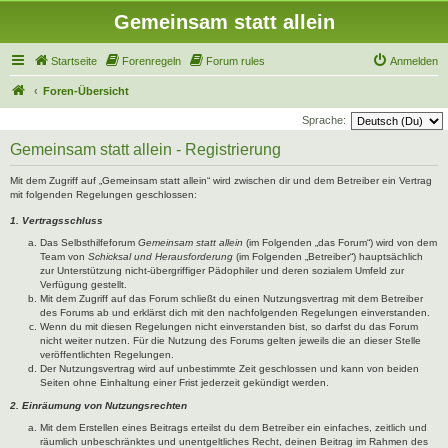
Gemeinsam statt allein
Startseite
Forenregeln
Forum rules
Anmelden
Foren-Übersicht
Sprache:
Gemeinsam statt allein - Registrierung
Mit dem Zugriff auf „Gemeinsam statt allein“ wird zwischen dir und dem Betreiber ein Vertrag
mit folgenden Regelungen geschlossen:
1. Vertragsschluss
Das Selbsthilfeforum
Gemeinsam statt allein
(im Folgenden „das Forum“) wird von dem
Team von
Schicksal und Herausforderung
(im Folgenden „Betreiber“) hauptsächlich
zur Unterstützung nicht-übergriffiger Pädophiler und deren sozialem Umfeld zur
Verfügung gestellt.
Mit dem Zugriff auf das Forum schließt du einen Nutzungsvertrag mit dem Betreiber
des Forums ab und erklärst dich mit den nachfolgenden Regelungen einverstanden.
Wenn du mit diesen Regelungen nicht einverstanden bist, so darfst du das Forum
nicht weiter nutzen. Für die Nutzung des Forums gelten jeweils die an dieser Stelle
veröffentlichten Regelungen.
Der Nutzungsvertrag wird auf unbestimmte Zeit geschlossen und kann von beiden
Seiten ohne Einhaltung einer Frist jederzeit gekündigt werden.
2. Einräumung von Nutzungsrechten
Mit dem Erstellen eines Beitrags erteilst du dem Betreiber ein einfaches, zeitlich und
räumlich unbeschränktes und unentgeltliches Recht, deinen Beitrag im Rahmen des