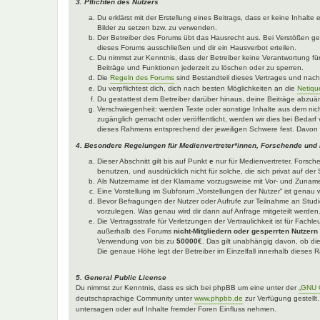
3. Pflichten des Nutzers
Du erklärst mit der Erstellung eines Beitrags, dass er keine Inhalt
Bilder zu setzen bzw. zu verwenden.
Der Betreiber des Forums übt das Hausrecht aus. Bei Verstößen g
dieses Forums ausschließen und dir ein Hausverbot erteilen.
Du nimmst zur Kenntnis, dass der Betreiber keine Verantwortung für 
Beiträge und Funktionen jederzeit zu löschen oder zu sperren.
Die
Regeln des Forums
sind Bestandteil dieses Vertrages und nac
Du verpflichtest dich, dich nach besten Möglichkeiten an die
Netiqu
Du gestattest dem Betreiber darüber hinaus, deine Beiträge abzuä
Verschwiegenheit: werden Texte oder sonstige Inhalte aus dem nich
zugänglich gemacht oder veröffentlicht, werden wir dies bei Bedarf 
dieses Rahmens entsprechend der jeweiligen Schwere fest. Davon 
4. Besondere Regelungen für Medienvertreter*innen, Forschende und
Dieser Abschnitt gilt bis auf Punkt
e
nur für Medienvertreter, Forsch
benutzen, und ausdrücklich nicht für solche, die sich privat auf d
Als Nutzername ist der Klarname vorzugsweise mit Vor- und Zuname
Eine Vorstellung im Subforum „Vorstellungen der Nutzer“ ist genau w
Bevor Befragungen der Nutzer oder Aufrufe zur Teilnahme an Studie
vorzulegen. Was genau wird dir dann auf Anfrage mitgeteilt werden
Die Vertragsstrafe für Verletzungen der Vertraulichkeit ist für Fach
außerhalb des Forums
nicht-Mitgliedern oder gesperrten Nutzern
Verwendung von bis zu
50000€
. Das gilt unabhängig davon, ob die
Die genaue Höhe legt der Betreiber im Einzelfall innerhalb dieses
5. General Public License
Du nimmst zur Kenntnis, dass es sich bei phpBB um eine unter der
„GNU G
deutschsprachige Community unter
www.phpbb.de
zur Verfügung gestellt
untersagen oder auf Inhalte fremder Foren Einfluss nehmen.