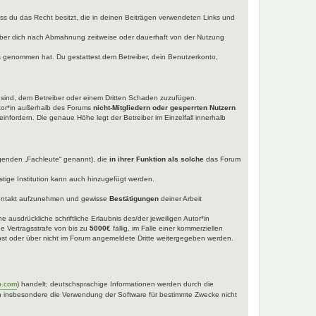
dass du das Recht besitzt, die in deinen Beiträgen verwendeten Links und
iber dich nach Abmahnung zeitweise oder dauerhaft von der Nutzung
tnis genommen hat. Du gestattest dem Betreiber, dein Benutzerkonto,
t sind, dem Betreiber oder einem Dritten Schaden zuzufügen.
utor*in außerhalb des Forums
nicht-Mitgliedern oder gesperrten Nutzern
einfordern. Die genaue Höhe legt der Betreiber im Einzelfall innerhalb
lgenden „Fachleute“ genannt), die
in ihrer Funktion als solche
das Forum
tige Institution kann auch hinzugefügt werden.
ntakt aufzunehmen und gewisse
Bestätigungen
deiner Arbeit
 ausdrückliche schriftliche Erlaubnis des/der jeweiligen Autor*in
ne Vertragsstrafe von bis zu
5000€
fällig, im Falle einer kommerziellen
selbst oder über nicht im Forum angemeldete Dritte weitergegeben werden.
b.com
) handelt; deutschsprachige Informationen werden durch die
nen insbesondere die Verwendung der Software für bestimmte Zwecke nicht