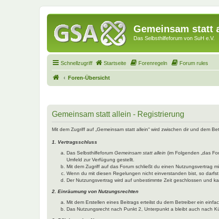
Gemeinsam statt a
Das Selbsthilfeforum von SuH e.V.
Schnellzugriff
Startseite
Forenregeln
Forum rules
Foren-Übersicht
Gemeinsam statt allein - Registrierung
Mit dem Zugriff auf „Gemeinsam statt allein“ wird zwischen dir und dem B
1. Vertragsschluss
Das Selbsthilfeforum
Gemeinsam statt allein
(im Folgenden „das Fo
Umfeld zur Verfügung gestellt.
Mit dem Zugriff auf das Forum schließt du einen Nutzungsvertrag 
Wenn du mit diesen Regelungen nicht einverstanden bist, so darfst 
Der Nutzungsvertrag wird auf unbestimmte Zeit geschlossen und kan
2. Einräumung von Nutzungsrechten
Mit dem Erstellen eines Beitrags erteilst du dem Betreiber ein ein
Das Nutzungsrecht nach Punkt 2, Unterpunkt a bleibt auch nach 