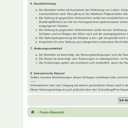
6. Gewährleistung
Der Betreiber haftet mit Ausnahme der Verletzung von Leben, Körper
zurückzuführen sind. Dies gilt auch für mittelbare Folgeschäden 
Die Haftung ist gegenüber Verbrauchern außer bei vorsätzlichem o
(Kardinalpflichten) auf die bei Vertragsschluss typischerweise vo
entgangenen Gewinn.
Die Haftung ist gegenüber Unternehmern außer bei der Verletzung 
Schäden und im Übrigen der Höhe nach auf die vertragstypischen 
Die Haftungsbegrenzung der Absätze a bis c gilt sinngemäß auch zu
Ansprüche für eine Haftung aus zwingendem nationalem Recht blei
7. Änderungsvorbehalt
Der Betreiber ist berechtigt, die Nutzungsbedingungen und die Dat
Der Nutzer ist berechtigt, den Änderungen zu widersprechen. Im Fa
Die Änderungen gelten als anerkannt und verbindlich, wenn der N
8. Salvatorische Klausel
Sollten einzelne Bestimmungen dieses Vertrages unwirksam oder undurchf
——
Informationen über den Umgang mit deinen persönlichen Daten sind in d
Dieser Nutzungsvertrag ist auch jederzeit über den Schnellzugriff im Ha
Foren-Übersicht