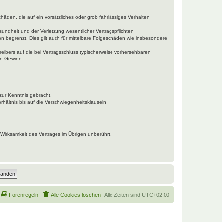
häden, die auf ein vorsätzliches oder grob fahrlässiges Verhalten
undheit und der Verletzung wesentlicher Vertragspflichten
n begrenzt. Dies gilt auch für mittelbare Folgeschäden wie insbesondere
eibers auf die bei Vertragsschluss typischerweise vorhersehbaren
en Gewinn.
zur Kenntnis gebracht.
hältnis bis auf die Verschwiegenheitsklauseln
Wirksamkeit des Vertrages im Übrigen unberührt.
Forenregeln
Alle Cookies löschen
Alle Zeiten sind
UTC+02:00