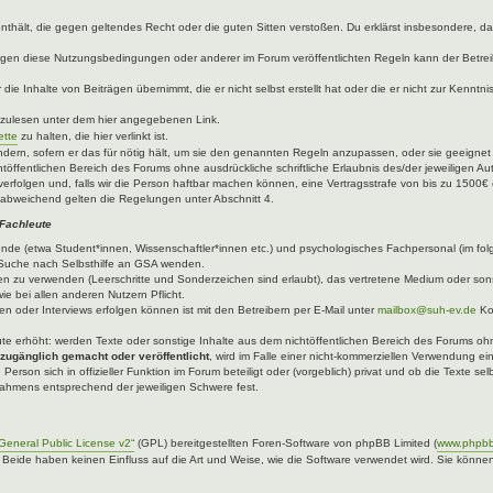
e enthält, die gegen geltendes Recht oder die guten Sitten verstoßen. Du erklärst insbesondere, 
egen diese Nutzungsbedingungen oder anderer im Forum veröffentlichten Regeln kann der Betre
die Inhalte von Beiträgen übernimmt, die er nicht selbst erstellt hat oder die er nicht zur Kenn
hzulesen unter dem hier angegebenen Link.
ette
zu halten, die hier verlinkt ist.
ndern, sofern er das für nötig hält, um sie den genannten Regeln anzupassen, oder sie geeigne
töffentlichen Bereich des Forums ohne ausdrückliche schriftliche Erlaubnis des/der jeweiligen A
verfolgen und, falls wir die Person haftbar machen können, eine Vertragsstrafe von bis zu 1500€ 
abweichend gelten die Regelungen unter Abschnitt 4.
 Fachleute
ende (etwa Student*innen, Wissenschaftler*innen etc.) und psychologisches Fachpersonal (im fo
er Suche nach Selbsthilfe an GSA wenden.
n zu verwenden (Leerschritte und Sonderzeichen sind erlaubt), das vertretene Medium oder sons
ie bei allen anderen Nutzern Pflicht.
n oder Interviews erfolgen können ist mit den Betreibern per E-Mail unter
mailbox@suh-ev.de
Ko
.
leute erhöht: werden Texte oder sonstige Inhalte aus dem nichtöffentlichen Bereich des Forums ohne
 zugänglich gemacht oder veröffentlicht
, wird im Falle einer nicht-kommerziellen Verwendung ei
 Person sich in offizieller Funktion im Forum beteiligt oder (vorgeblich) privat und ob die Texte 
 Rahmens entsprechend der jeweiligen Schwere fest.
eneral Public License v2“
(GPL) bereitgestellten Foren-Software von phpBB Limited (
www.phpb
. Beide haben keinen Einfluss auf die Art und Weise, wie die Software verwendet wird. Sie kön