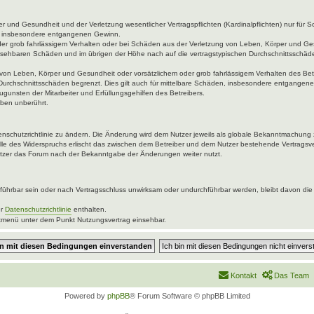
 und Gesundheit und der Verletzung wesentlicher Vertragspflichten (Kardinalpflichten) nur für Sc
wie insbesondere entgangenen Gewinn.
der grob fahrlässigem Verhalten oder bei Schäden aus der Verletzung von Leben, Körper und Ges
rhersehbaren Schäden und im übrigen der Höhe nach auf die vertragstypischen Durchschnittsschäde
von Leben, Körper und Gesundheit oder vorsätzlichem oder grob fahrlässigem Verhalten des Betr
Durchschnittsschäden begrenzt. Dies gilt auch für mittelbare Schäden, insbesondere entgangen
gunsten der Mitarbeiter und Erfüllungsgehilfen des Betreibers.
ben unberührt.
enschutzrichtlinie zu ändern. Die Änderung wird dem Nutzer jeweils als globale Bekanntmachung 
lle des Widerspruchs erlischt das zwischen dem Betreiber und dem Nutzer bestehende Vertragsver
utzer das Forum nach der Bekanntgabe der Änderungen weiter nutzt.
ührbar sein oder nach Vertragsschluss unwirksam oder undurchführbar werden, bleibt davon die 
er
Datenschutzrichtlinie
enthalten.
uptmenü unter dem Punkt Nutzungsvertrag einsehbar.
Kontakt
Das Team
Powered by
phpBB
® Forum Software © phpBB Limited