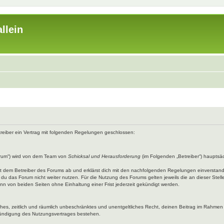
llein
etreiber ein Vertrag mit folgenden Regelungen geschlossen:
rum“) wird von dem Team von
Schicksal und Herausforderung
(im Folgenden „Betreiber“) hauptsäc
mit dem Betreiber des Forums ab und erklärst dich mit den nachfolgenden Regelungen einverstan
du das Forum nicht weiter nutzen. Für die Nutzung des Forums gelten jeweils die an dieser Stell
n von beiden Seiten ohne Einhaltung einer Frist jederzeit gekündigt werden.
faches, zeitlich und räumlich unbeschränktes und unentgeltliches Recht, deinen Beitrag im Rahme
Kündigung des Nutzungsvertrages bestehen.