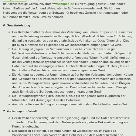
deutschsprachige Community unter
www.phpbb.de
zur Verfügung gestellt. Beide haben
keinen Einfluss auf die Art und Weise, wie die Software verwendet wird. Sie können
insbesondere die Verwendung der Software für bestimmte Zwecke nicht untersagen oder
auf Inhalte fremder Foren Einfluss nehmen.
6. Gewährleistung
Der Betreiber haftet mit Ausnahme der Verletzung von Leben, Körper und Gesundheit
und der Verletzung wesentlicher Vertragspflichten (Kardinalpflichten) nur für Schäden,
die auf ein vorsätzliches oder grob fahrlässiges Verhalten zurückzuführen sind. Dies
gilt auch für mittelbare Folgeschäden wie insbesondere entgangenen Gewinn.
Die Haftung ist gegenüber Verbrauchern außer bei vorsätzlichem oder grob
fahrlässigem Verhalten oder bei Schäden aus der Verletzung von Leben, Körper und
Gesundheit und der Verletzung wesentlicher Vertragspflichten (Kardinalpflichten) auf
die bei Vertragsschluss typischerweise vorhersehbaren Schäden und im übrigen der
Höhe nach auf die vertragstypischen Durchschnittsschäden begrenzt. Dies gilt auch
für mittelbare Folgeschäden wie insbesondere entgangenen Gewinn.
Die Haftung ist gegenüber Unternehmern außer bei der Verletzung von Leben, Körper
und Gesundheit oder vorsätzlichem oder grob fahrlässigem Verhalten des Betreibers
auf die bei Vertragsschluss typischerweise vorhersehbaren Schäden und im Übrigen
der Höhe nach auf die vertragstypischen Durchschnittsschäden begrenzt. Dies gilt
auch für mittelbare Schäden, insbesondere entgangenen Gewinn.
Die Haftungsbegrenzung der Absätze a bis c gilt sinngemäß auch zugunsten der
Mitarbeiter und Erfüllungsgehilfen des Betreibers.
Ansprüche für eine Haftung aus zwingendem nationalem Recht bleiben unberührt.
7. Änderungsvorbehalt
Der Betreiber ist berechtigt, die Nutzungsbedingungen und die Datenschutzrichtlinie
zu ändern. Die Änderung wird dem Nutzer jeweils als globale Bekanntmachung zur
Kenntnis gebracht.
Der Nutzer ist berechtigt, den Änderungen zu widersprechen. Im Falle des
Widerspruchs erlischt das zwischen dem Betreiber und dem Nutzer bestehende