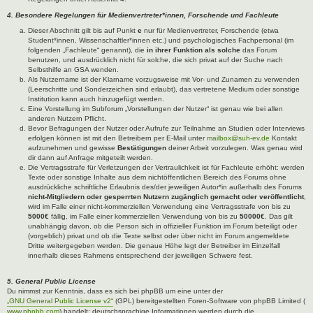
4. Besondere Regelungen für Medienvertreter*innen, Forschende und Fachleute
Dieser Abschnitt gilt bis auf Punkt
e
nur für Medienvertreter, Forschende (etwa
Student*innen, Wissenschaftler*innen etc.) und psychologisches Fachpersonal (im
folgenden „Fachleute“ genannt), die
in ihrer Funktion als solche
das Forum
benutzen, und ausdrücklich nicht für solche, die sich privat auf der Suche nach
Selbsthilfe an GSA wenden.
Als Nutzername ist der Klarname vorzugsweise mit Vor- und Zunamen zu verwenden
(Leerschritte und Sonderzeichen sind erlaubt), das vertretene Medium oder sonstige
Institution kann auch hinzugefügt werden.
Eine Vorstellung im Subforum „Vorstellungen der Nutzer“ ist genau wie bei allen
anderen Nutzern Pflicht.
Bevor Befragungen der Nutzer oder Aufrufe zur Teilnahme an Studien oder Interviews
erfolgen können ist mit den Betreibern per E-Mail unter
mailbox@suh-ev.de
Kontakt
aufzunehmen und gewisse
Bestätigungen
deiner Arbeit vorzulegen. Was genau wird
dir dann auf Anfrage mitgeteilt werden.
Die Vertragsstrafe für Verletzungen der Vertraulichkeit ist für Fachleute erhöht: werden
Texte oder sonstige Inhalte aus dem nichtöffentlichen Bereich des Forums ohne
ausdrückliche schriftliche Erlaubnis des/der jeweiligen Autor*in außerhalb des Forums
nicht-Mitgliedern oder gesperrten Nutzern zugänglich gemacht oder veröffentlicht
,
wird im Falle einer nicht-kommerziellen Verwendung eine Vertragsstrafe von bis zu
5000€
fällig, im Falle einer kommerziellen Verwendung von bis zu
50000€
. Das gilt
unabhängig davon, ob die Person sich in offizieller Funktion im Forum beteiligt oder
(vorgeblich) privat und ob die Texte selbst oder über nicht im Forum angemeldete
Dritte weitergegeben werden. Die genaue Höhe legt der Betreiber im Einzelfall
innerhalb dieses Rahmens entsprechend der jeweiligen Schwere fest.
5. General Public License
Du nimmst zur Kenntnis, dass es sich bei phpBB um eine unter der
„GNU General Public License v2“
(GPL) bereitgestellten Foren-Software von phpBB Limited (
www.phpbb.com
) handelt; deutschsprachige Informationen werden durch die