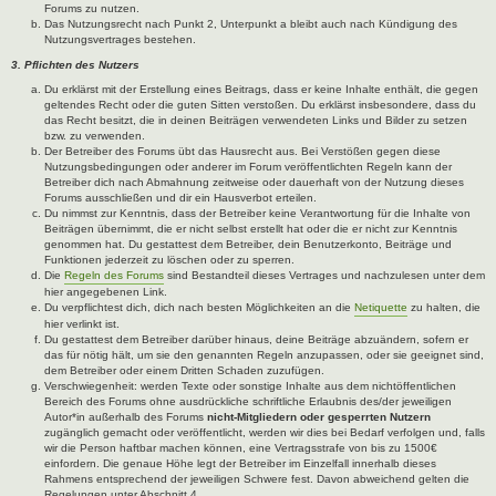
Forums zu nutzen.
Das Nutzungsrecht nach Punkt 2, Unterpunkt a bleibt auch nach Kündigung des
Nutzungsvertrages bestehen.
3. Pflichten des Nutzers
Du erklärst mit der Erstellung eines Beitrags, dass er keine Inhalte enthält, die gegen
geltendes Recht oder die guten Sitten verstoßen. Du erklärst insbesondere, dass du
das Recht besitzt, die in deinen Beiträgen verwendeten Links und Bilder zu setzen
bzw. zu verwenden.
Der Betreiber des Forums übt das Hausrecht aus. Bei Verstößen gegen diese
Nutzungsbedingungen oder anderer im Forum veröffentlichten Regeln kann der
Betreiber dich nach Abmahnung zeitweise oder dauerhaft von der Nutzung dieses
Forums ausschließen und dir ein Hausverbot erteilen.
Du nimmst zur Kenntnis, dass der Betreiber keine Verantwortung für die Inhalte von
Beiträgen übernimmt, die er nicht selbst erstellt hat oder die er nicht zur Kenntnis
genommen hat. Du gestattest dem Betreiber, dein Benutzerkonto, Beiträge und
Funktionen jederzeit zu löschen oder zu sperren.
Die
Regeln des Forums
sind Bestandteil dieses Vertrages und nachzulesen unter dem
hier angegebenen Link.
Du verpflichtest dich, dich nach besten Möglichkeiten an die
Netiquette
zu halten, die
hier verlinkt ist.
Du gestattest dem Betreiber darüber hinaus, deine Beiträge abzuändern, sofern er
das für nötig hält, um sie den genannten Regeln anzupassen, oder sie geeignet sind,
dem Betreiber oder einem Dritten Schaden zuzufügen.
Verschwiegenheit: werden Texte oder sonstige Inhalte aus dem nichtöffentlichen
Bereich des Forums ohne ausdrückliche schriftliche Erlaubnis des/der jeweiligen
Autor*in außerhalb des Forums
nicht-Mitgliedern oder gesperrten Nutzern
zugänglich gemacht oder veröffentlicht, werden wir dies bei Bedarf verfolgen und, falls
wir die Person haftbar machen können, eine Vertragsstrafe von bis zu 1500€
einfordern. Die genaue Höhe legt der Betreiber im Einzelfall innerhalb dieses
Rahmens entsprechend der jeweiligen Schwere fest. Davon abweichend gelten die
Regelungen unter Abschnitt 4.