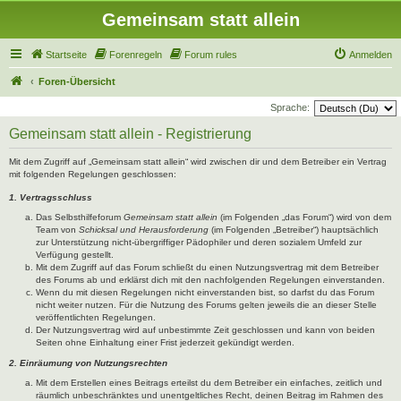
Gemeinsam statt allein
Startseite
Forenregeln
Forum rules
Anmelden
Foren-Übersicht
Sprache:
Gemeinsam statt allein - Registrierung
Mit dem Zugriff auf „Gemeinsam statt allein“ wird zwischen dir und dem Betreiber ein Vertrag
mit folgenden Regelungen geschlossen:
1. Vertragsschluss
Das Selbsthilfeforum
Gemeinsam statt allein
(im Folgenden „das Forum“) wird von dem
Team von
Schicksal und Herausforderung
(im Folgenden „Betreiber“) hauptsächlich
zur Unterstützung nicht-übergriffiger Pädophiler und deren sozialem Umfeld zur
Verfügung gestellt.
Mit dem Zugriff auf das Forum schließt du einen Nutzungsvertrag mit dem Betreiber
des Forums ab und erklärst dich mit den nachfolgenden Regelungen einverstanden.
Wenn du mit diesen Regelungen nicht einverstanden bist, so darfst du das Forum
nicht weiter nutzen. Für die Nutzung des Forums gelten jeweils die an dieser Stelle
veröffentlichten Regelungen.
Der Nutzungsvertrag wird auf unbestimmte Zeit geschlossen und kann von beiden
Seiten ohne Einhaltung einer Frist jederzeit gekündigt werden.
2. Einräumung von Nutzungsrechten
Mit dem Erstellen eines Beitrags erteilst du dem Betreiber ein einfaches, zeitlich und
räumlich unbeschränktes und unentgeltliches Recht, deinen Beitrag im Rahmen des