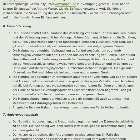
deutschsprachige Community unter
www.phpbb.de
zur Verfügung gestellt. Beide haben
keinen Einfluss auf die Art und Weise, wie die Software verwendet wird. Sie können
insbesondere die Verwendung der Software für bestimmte Zwecke nicht untersagen oder
auf Inhalte fremder Foren Einfluss nehmen.
6. Gewährleistung
Der Betreiber haftet mit Ausnahme der Verletzung von Leben, Körper und Gesundheit
und der Verletzung wesentlicher Vertragspflichten (Kardinalpflichten) nur für Schäden,
die auf ein vorsätzliches oder grob fahrlässiges Verhalten zurückzuführen sind. Dies
gilt auch für mittelbare Folgeschäden wie insbesondere entgangenen Gewinn.
Die Haftung ist gegenüber Verbrauchern außer bei vorsätzlichem oder grob
fahrlässigem Verhalten oder bei Schäden aus der Verletzung von Leben, Körper und
Gesundheit und der Verletzung wesentlicher Vertragspflichten (Kardinalpflichten) auf
die bei Vertragsschluss typischerweise vorhersehbaren Schäden und im übrigen der
Höhe nach auf die vertragstypischen Durchschnittsschäden begrenzt. Dies gilt auch
für mittelbare Folgeschäden wie insbesondere entgangenen Gewinn.
Die Haftung ist gegenüber Unternehmern außer bei der Verletzung von Leben, Körper
und Gesundheit oder vorsätzlichem oder grob fahrlässigem Verhalten des Betreibers
auf die bei Vertragsschluss typischerweise vorhersehbaren Schäden und im Übrigen
der Höhe nach auf die vertragstypischen Durchschnittsschäden begrenzt. Dies gilt
auch für mittelbare Schäden, insbesondere entgangenen Gewinn.
Die Haftungsbegrenzung der Absätze a bis c gilt sinngemäß auch zugunsten der
Mitarbeiter und Erfüllungsgehilfen des Betreibers.
Ansprüche für eine Haftung aus zwingendem nationalem Recht bleiben unberührt.
7. Änderungsvorbehalt
Der Betreiber ist berechtigt, die Nutzungsbedingungen und die Datenschutzrichtlinie
zu ändern. Die Änderung wird dem Nutzer jeweils als globale Bekanntmachung zur
Kenntnis gebracht.
Der Nutzer ist berechtigt, den Änderungen zu widersprechen. Im Falle des
Widerspruchs erlischt das zwischen dem Betreiber und dem Nutzer bestehende