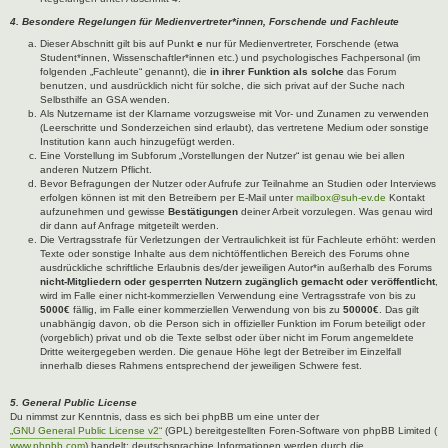
4. Besondere Regelungen für Medienvertreter*innen, Forschende und Fachleute
Dieser Abschnitt gilt bis auf Punkt
e
nur für Medienvertreter, Forschende (etwa
Student*innen, Wissenschaftler*innen etc.) und psychologisches Fachpersonal (im
folgenden „Fachleute“ genannt), die
in ihrer Funktion als solche
das Forum
benutzen, und ausdrücklich nicht für solche, die sich privat auf der Suche nach
Selbsthilfe an GSA wenden.
Als Nutzername ist der Klarname vorzugsweise mit Vor- und Zunamen zu verwenden
(Leerschritte und Sonderzeichen sind erlaubt), das vertretene Medium oder sonstige
Institution kann auch hinzugefügt werden.
Eine Vorstellung im Subforum „Vorstellungen der Nutzer“ ist genau wie bei allen
anderen Nutzern Pflicht.
Bevor Befragungen der Nutzer oder Aufrufe zur Teilnahme an Studien oder Interviews
erfolgen können ist mit den Betreibern per E-Mail unter
mailbox@suh-ev.de
Kontakt
aufzunehmen und gewisse
Bestätigungen
deiner Arbeit vorzulegen. Was genau wird
dir dann auf Anfrage mitgeteilt werden.
Die Vertragsstrafe für Verletzungen der Vertraulichkeit ist für Fachleute erhöht: werden
Texte oder sonstige Inhalte aus dem nichtöffentlichen Bereich des Forums ohne
ausdrückliche schriftliche Erlaubnis des/der jeweiligen Autor*in außerhalb des Forums
nicht-Mitgliedern oder gesperrten Nutzern zugänglich gemacht oder veröffentlicht
,
wird im Falle einer nicht-kommerziellen Verwendung eine Vertragsstrafe von bis zu
5000€
fällig, im Falle einer kommerziellen Verwendung von bis zu
50000€
. Das gilt
unabhängig davon, ob die Person sich in offizieller Funktion im Forum beteiligt oder
(vorgeblich) privat und ob die Texte selbst oder über nicht im Forum angemeldete
Dritte weitergegeben werden. Die genaue Höhe legt der Betreiber im Einzelfall
innerhalb dieses Rahmens entsprechend der jeweiligen Schwere fest.
5. General Public License
Du nimmst zur Kenntnis, dass es sich bei phpBB um eine unter der
„GNU General Public License v2“
(GPL) bereitgestellten Foren-Software von phpBB Limited (
www.phpbb.com
) handelt; deutschsprachige Informationen werden durch die