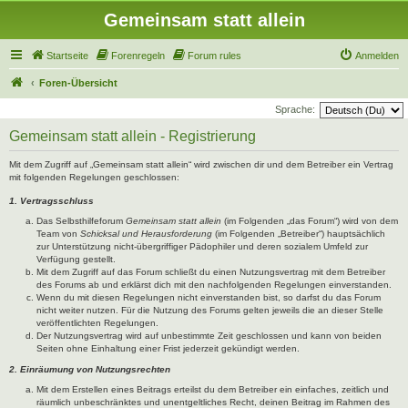
Gemeinsam statt allein
Startseite
Forenregeln
Forum rules
Anmelden
Foren-Übersicht
Sprache:
Gemeinsam statt allein - Registrierung
Mit dem Zugriff auf „Gemeinsam statt allein“ wird zwischen dir und dem Betreiber ein Vertrag
mit folgenden Regelungen geschlossen:
1. Vertragsschluss
Das Selbsthilfeforum
Gemeinsam statt allein
(im Folgenden „das Forum“) wird von dem
Team von
Schicksal und Herausforderung
(im Folgenden „Betreiber“) hauptsächlich
zur Unterstützung nicht-übergriffiger Pädophiler und deren sozialem Umfeld zur
Verfügung gestellt.
Mit dem Zugriff auf das Forum schließt du einen Nutzungsvertrag mit dem Betreiber
des Forums ab und erklärst dich mit den nachfolgenden Regelungen einverstanden.
Wenn du mit diesen Regelungen nicht einverstanden bist, so darfst du das Forum
nicht weiter nutzen. Für die Nutzung des Forums gelten jeweils die an dieser Stelle
veröffentlichten Regelungen.
Der Nutzungsvertrag wird auf unbestimmte Zeit geschlossen und kann von beiden
Seiten ohne Einhaltung einer Frist jederzeit gekündigt werden.
2. Einräumung von Nutzungsrechten
Mit dem Erstellen eines Beitrags erteilst du dem Betreiber ein einfaches, zeitlich und
räumlich unbeschränktes und unentgeltliches Recht, deinen Beitrag im Rahmen des