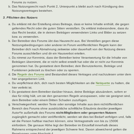
Forums zu nutzen.
Das Nutzungsrecht nach Punkt 2, Unterpunkt a bleibt auch nach Kündigung des
Nutzungsvertrages bestehen.
3. Pflichten des Nutzers
Du erklärst mit der Erstellung eines Beitrags, dass er keine Inhalte enthält, die gegen
geltendes Recht oder die guten Sitten verstoßen. Du erklärst insbesondere, dass du
das Recht besitzt, die in deinen Beiträgen verwendeten Links und Bilder zu setzen
bzw. zu verwenden.
Der Betreiber des Forums übt das Hausrecht aus. Bei Verstößen gegen diese
Nutzungsbedingungen oder anderer im Forum veröffentlichten Regeln kann der
Betreiber dich nach Abmahnung zeitweise oder dauerhaft von der Nutzung dieses
Forums ausschließen und dir ein Hausverbot erteilen.
Du nimmst zur Kenntnis, dass der Betreiber keine Verantwortung für die Inhalte von
Beiträgen übernimmt, die er nicht selbst erstellt hat oder die er nicht zur Kenntnis
genommen hat. Du gestattest dem Betreiber, dein Benutzerkonto, Beiträge und
Funktionen jederzeit zu löschen oder zu sperren.
Die
Regeln des Forums
sind Bestandteil dieses Vertrages und nachzulesen unter dem
hier angegebenen Link.
Du verpflichtest dich, dich nach besten Möglichkeiten an die
Netiquette
zu halten, die
hier verlinkt ist.
Du gestattest dem Betreiber darüber hinaus, deine Beiträge abzuändern, sofern er
das für nötig hält, um sie den genannten Regeln anzupassen, oder sie geeignet sind,
dem Betreiber oder einem Dritten Schaden zuzufügen.
Verschwiegenheit: werden Texte oder sonstige Inhalte aus dem nichtöffentlichen
Bereich des Forums ohne ausdrückliche schriftliche Erlaubnis des/der jeweiligen
Autor*in außerhalb des Forums
nicht-Mitgliedern oder gesperrten Nutzern
zugänglich gemacht oder veröffentlicht, werden wir dies bei Bedarf verfolgen und, falls
wir die Person haftbar machen können, eine Vertragsstrafe von bis zu 1500€
einfordern. Die genaue Höhe legt der Betreiber im Einzelfall innerhalb dieses
Rahmens entsprechend der jeweiligen Schwere fest. Davon abweichend gelten die
Regelungen unter Abschnitt 4.