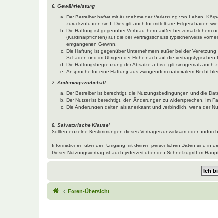
6. Gewährleistung
Der Betreiber haftet mit Ausnahme der Verletzung von Leben, Körper
zurückzuführen sind. Dies gilt auch für mittelbare Folgeschäden 
Die Haftung ist gegenüber Verbrauchern außer bei vorsätzlichem o
(Kardinalpflichten) auf die bei Vertragsschluss typischerweise vo
entgangenen Gewinn.
Die Haftung ist gegenüber Unternehmern außer bei der Verletzung 
Schäden und im Übrigen der Höhe nach auf die vertragstypischen 
Die Haftungsbegrenzung der Absätze a bis c gilt sinngemäß auch zu
Ansprüche für eine Haftung aus zwingendem nationalem Recht blei
7. Änderungsvorbehalt
Der Betreiber ist berechtigt, die Nutzungsbedingungen und die Dat
Der Nutzer ist berechtigt, den Änderungen zu widersprechen. Im Fa
Die Änderungen gelten als anerkannt und verbindlich, wenn der N
8. Salvatorische Klausel
Sollten einzelne Bestimmungen dieses Vertrages unwirksam oder undurchf
——
Informationen über den Umgang mit deinen persönlichen Daten sind in d
Dieser Nutzungsvertrag ist auch jederzeit über den Schnellzugriff im Ha
Foren-Übersicht