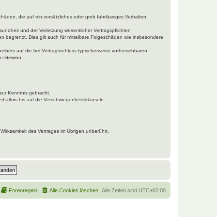
häden, die auf ein vorsätzliches oder grob fahrlässiges Verhalten
undheit und der Verletzung wesentlicher Vertragspflichten
n begrenzt. Dies gilt auch für mittelbare Folgeschäden wie insbesondere
eibers auf die bei Vertragsschluss typischerweise vorhersehbaren
en Gewinn.
zur Kenntnis gebracht.
hältnis bis auf die Verschwiegenheitsklauseln
Wirksamkeit des Vertrages im Übrigen unberührt.
Forenregeln
Alle Cookies löschen
Alle Zeiten sind
UTC+02:00