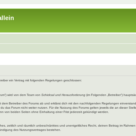
llein
etreiber ein Vertrag mit folgenden Regelungen geschlossen:
rum“) wird von dem Team von
Schicksal und Herausforderung
(im Folgenden „Betreiber“) hauptsäc
mit dem Betreiber des Forums ab und erklärst dich mit den nachfolgenden Regelungen einverstan
du das Forum nicht weiter nutzen. Für die Nutzung des Forums gelten jeweils die an dieser Stell
n von beiden Seiten ohne Einhaltung einer Frist jederzeit gekündigt werden.
faches, zeitlich und räumlich unbeschränktes und unentgeltliches Recht, deinen Beitrag im Rahme
Kündigung des Nutzungsvertrages bestehen.