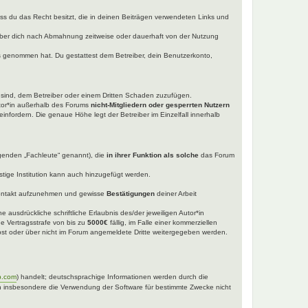
dass du das Recht besitzt, die in deinen Beiträgen verwendeten Links und
iber dich nach Abmahnung zeitweise oder dauerhaft von der Nutzung
tnis genommen hat. Du gestattest dem Betreiber, dein Benutzerkonto,
t sind, dem Betreiber oder einem Dritten Schaden zuzufügen.
utor*in außerhalb des Forums
nicht-Mitgliedern oder gesperrten Nutzern
einfordern. Die genaue Höhe legt der Betreiber im Einzelfall innerhalb
lgenden „Fachleute“ genannt), die
in ihrer Funktion als solche
das Forum
tige Institution kann auch hinzugefügt werden.
ntakt aufzunehmen und gewisse
Bestätigungen
deiner Arbeit
 ausdrückliche schriftliche Erlaubnis des/der jeweiligen Autor*in
ne Vertragsstrafe von bis zu
5000€
fällig, im Falle einer kommerziellen
selbst oder über nicht im Forum angemeldete Dritte weitergegeben werden.
b.com
) handelt; deutschsprachige Informationen werden durch die
nen insbesondere die Verwendung der Software für bestimmte Zwecke nicht