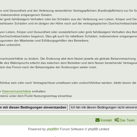
 und Gesundheit und der Verletzung wesentlicher Vertragspflichten (Kardinalpflichten) nur für Sc
wie insbesondere entgangenen Gewinn.
der grob fahrlässigem Verhalten oder bei Schäden aus der Verletzung von Leben, Körper und Ges
rhersehbaren Schäden und im übrigen der Höhe nach auf die vertragstypischen Durchschnittsschäde
von Leben, Körper und Gesundheit oder vorsätzlichem oder grob fahrlässigem Verhalten des Betr
Durchschnittsschäden begrenzt. Dies gilt auch für mittelbare Schäden, insbesondere entgangen
gunsten der Mitarbeiter und Erfüllungsgehilfen des Betreibers.
ben unberührt.
enschutzrichtlinie zu ändern. Die Änderung wird dem Nutzer jeweils als globale Bekanntmachung 
lle des Widerspruchs erlischt das zwischen dem Betreiber und dem Nutzer bestehende Vertragsver
utzer das Forum nach der Bekanntgabe der Änderungen weiter nutzt.
ührbar sein oder nach Vertragsschluss unwirksam oder undurchführbar werden, bleibt davon die 
er
Datenschutzrichtlinie
enthalten.
uptmenü unter dem Punkt Nutzungsvertrag einsehbar.
Kontakt
Das Team
Powered by
phpBB
® Forum Software © phpBB Limited