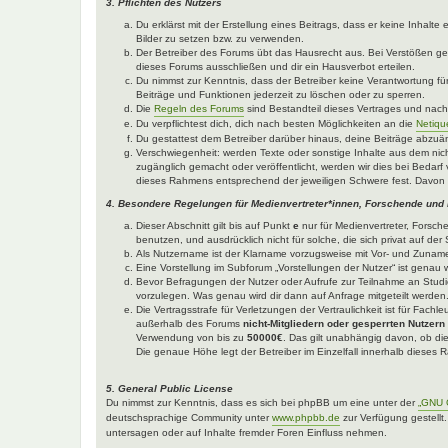
3. Pflichten des Nutzers
Du erklärst mit der Erstellung eines Beitrags, dass er keine Inhalt
Bilder zu setzen bzw. zu verwenden.
Der Betreiber des Forums übt das Hausrecht aus. Bei Verstößen g
dieses Forums ausschließen und dir ein Hausverbot erteilen.
Du nimmst zur Kenntnis, dass der Betreiber keine Verantwortung für 
Beiträge und Funktionen jederzeit zu löschen oder zu sperren.
Die
Regeln des Forums
sind Bestandteil dieses Vertrages und nac
Du verpflichtest dich, dich nach besten Möglichkeiten an die
Netiqu
Du gestattest dem Betreiber darüber hinaus, deine Beiträge abzuä
Verschwiegenheit: werden Texte oder sonstige Inhalte aus dem nich
zugänglich gemacht oder veröffentlicht, werden wir dies bei Bedarf 
dieses Rahmens entsprechend der jeweiligen Schwere fest. Davon 
4. Besondere Regelungen für Medienvertreter*innen, Forschende und
Dieser Abschnitt gilt bis auf Punkt
e
nur für Medienvertreter, Forsch
benutzen, und ausdrücklich nicht für solche, die sich privat auf d
Als Nutzername ist der Klarname vorzugsweise mit Vor- und Zuname
Eine Vorstellung im Subforum „Vorstellungen der Nutzer“ ist genau w
Bevor Befragungen der Nutzer oder Aufrufe zur Teilnahme an Studie
vorzulegen. Was genau wird dir dann auf Anfrage mitgeteilt werden
Die Vertragsstrafe für Verletzungen der Vertraulichkeit ist für Fach
außerhalb des Forums
nicht-Mitgliedern oder gesperrten Nutzern
Verwendung von bis zu
50000€
. Das gilt unabhängig davon, ob die
Die genaue Höhe legt der Betreiber im Einzelfall innerhalb dieses
5. General Public License
Du nimmst zur Kenntnis, dass es sich bei phpBB um eine unter der
„GNU G
deutschsprachige Community unter
www.phpbb.de
zur Verfügung gestellt
untersagen oder auf Inhalte fremder Foren Einfluss nehmen.