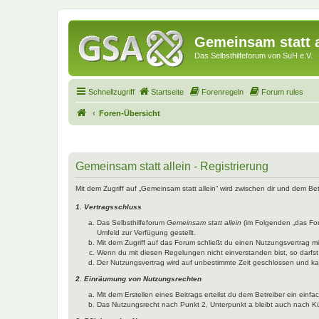
Gemeinsam statt a
Das Selbsthilfeforum von SuH e.V.
Schnellzugriff
Startseite
Forenregeln
Forum rules
Foren-Übersicht
Gemeinsam statt allein - Registrierung
Mit dem Zugriff auf „Gemeinsam statt allein“ wird zwischen dir und dem B
1. Vertragsschluss
Das Selbsthilfeforum
Gemeinsam statt allein
(im Folgenden „das Fo
Umfeld zur Verfügung gestellt.
Mit dem Zugriff auf das Forum schließt du einen Nutzungsvertrag 
Wenn du mit diesen Regelungen nicht einverstanden bist, so darfst 
Der Nutzungsvertrag wird auf unbestimmte Zeit geschlossen und kan
2. Einräumung von Nutzungsrechten
Mit dem Erstellen eines Beitrags erteilst du dem Betreiber ein ein
Das Nutzungsrecht nach Punkt 2, Unterpunkt a bleibt auch nach 