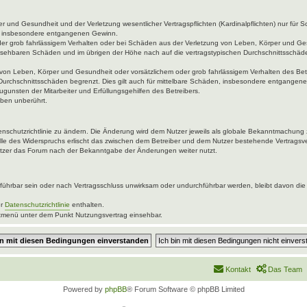
 und Gesundheit und der Verletzung wesentlicher Vertragspflichten (Kardinalpflichten) nur für Sc
wie insbesondere entgangenen Gewinn.
der grob fahrlässigem Verhalten oder bei Schäden aus der Verletzung von Leben, Körper und Ges
rhersehbaren Schäden und im übrigen der Höhe nach auf die vertragstypischen Durchschnittsschäde
von Leben, Körper und Gesundheit oder vorsätzlichem oder grob fahrlässigem Verhalten des Betr
Durchschnittsschäden begrenzt. Dies gilt auch für mittelbare Schäden, insbesondere entgangen
gunsten der Mitarbeiter und Erfüllungsgehilfen des Betreibers.
ben unberührt.
enschutzrichtlinie zu ändern. Die Änderung wird dem Nutzer jeweils als globale Bekanntmachung 
lle des Widerspruchs erlischt das zwischen dem Betreiber und dem Nutzer bestehende Vertragsver
utzer das Forum nach der Bekanntgabe der Änderungen weiter nutzt.
ührbar sein oder nach Vertragsschluss unwirksam oder undurchführbar werden, bleibt davon die 
er
Datenschutzrichtlinie
enthalten.
uptmenü unter dem Punkt Nutzungsvertrag einsehbar.
Kontakt
Das Team
Powered by
phpBB
® Forum Software © phpBB Limited