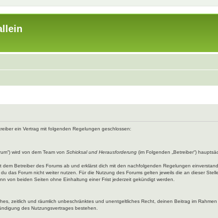
llein
etreiber ein Vertrag mit folgenden Regelungen geschlossen:
rum“) wird von dem Team von
Schicksal und Herausforderung
(im Folgenden „Betreiber“) hauptsäc
mit dem Betreiber des Forums ab und erklärst dich mit den nachfolgenden Regelungen einverstan
du das Forum nicht weiter nutzen. Für die Nutzung des Forums gelten jeweils die an dieser Stell
n von beiden Seiten ohne Einhaltung einer Frist jederzeit gekündigt werden.
faches, zeitlich und räumlich unbeschränktes und unentgeltliches Recht, deinen Beitrag im Rahme
Kündigung des Nutzungsvertrages bestehen.