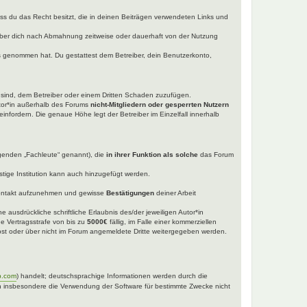
dass du das Recht besitzt, die in deinen Beiträgen verwendeten Links und
iber dich nach Abmahnung zeitweise oder dauerhaft von der Nutzung
tnis genommen hat. Du gestattest dem Betreiber, dein Benutzerkonto,
t sind, dem Betreiber oder einem Dritten Schaden zuzufügen.
utor*in außerhalb des Forums
nicht-Mitgliedern oder gesperrten Nutzern
einfordern. Die genaue Höhe legt der Betreiber im Einzelfall innerhalb
lgenden „Fachleute“ genannt), die
in ihrer Funktion als solche
das Forum
tige Institution kann auch hinzugefügt werden.
ntakt aufzunehmen und gewisse
Bestätigungen
deiner Arbeit
 ausdrückliche schriftliche Erlaubnis des/der jeweiligen Autor*in
ne Vertragsstrafe von bis zu
5000€
fällig, im Falle einer kommerziellen
selbst oder über nicht im Forum angemeldete Dritte weitergegeben werden.
b.com
) handelt; deutschsprachige Informationen werden durch die
nen insbesondere die Verwendung der Software für bestimmte Zwecke nicht