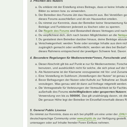
3. Pflichten des Nutzers
Du erklärst mit der Erstellung eines Beitrags, dass er keine Inhalt
Bilder zu setzen bzw. zu verwenden.
Der Betreiber des Forums übt das Hausrecht aus. Bei Verstößen g
dieses Forums ausschließen und dir ein Hausverbot erteilen.
Du nimmst zur Kenntnis, dass der Betreiber keine Verantwortung für 
Beiträge und Funktionen jederzeit zu löschen oder zu sperren.
Die
Regeln des Forums
sind Bestandteil dieses Vertrages und nac
Du verpflichtest dich, dich nach besten Möglichkeiten an die
Netiqu
Du gestattest dem Betreiber darüber hinaus, deine Beiträge abzuä
Verschwiegenheit: werden Texte oder sonstige Inhalte aus dem nich
zugänglich gemacht oder veröffentlicht, werden wir dies bei Bedarf 
dieses Rahmens entsprechend der jeweiligen Schwere fest. Davon 
4. Besondere Regelungen für Medienvertreter*innen, Forschende und
Dieser Abschnitt gilt bis auf Punkt
e
nur für Medienvertreter, Forsch
benutzen, und ausdrücklich nicht für solche, die sich privat auf d
Als Nutzername ist der Klarname vorzugsweise mit Vor- und Zuname
Eine Vorstellung im Subforum „Vorstellungen der Nutzer“ ist genau w
Bevor Befragungen der Nutzer oder Aufrufe zur Teilnahme an Studie
vorzulegen. Was genau wird dir dann auf Anfrage mitgeteilt werden
Die Vertragsstrafe für Verletzungen der Vertraulichkeit ist für Fach
außerhalb des Forums
nicht-Mitgliedern oder gesperrten Nutzern
Verwendung von bis zu
50000€
. Das gilt unabhängig davon, ob die
Die genaue Höhe legt der Betreiber im Einzelfall innerhalb dieses
5. General Public License
Du nimmst zur Kenntnis, dass es sich bei phpBB um eine unter der
„GNU G
deutschsprachige Community unter
www.phpbb.de
zur Verfügung gestellt
untersagen oder auf Inhalte fremder Foren Einfluss nehmen.