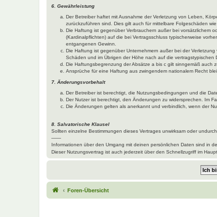
6. Gewährleistung
Der Betreiber haftet mit Ausnahme der Verletzung von Leben, Körper
zurückzuführen sind. Dies gilt auch für mittelbare Folgeschäden 
Die Haftung ist gegenüber Verbrauchern außer bei vorsätzlichem o
(Kardinalpflichten) auf die bei Vertragsschluss typischerweise vo
entgangenen Gewinn.
Die Haftung ist gegenüber Unternehmern außer bei der Verletzung 
Schäden und im Übrigen der Höhe nach auf die vertragstypischen 
Die Haftungsbegrenzung der Absätze a bis c gilt sinngemäß auch zu
Ansprüche für eine Haftung aus zwingendem nationalem Recht blei
7. Änderungsvorbehalt
Der Betreiber ist berechtigt, die Nutzungsbedingungen und die Dat
Der Nutzer ist berechtigt, den Änderungen zu widersprechen. Im Fa
Die Änderungen gelten als anerkannt und verbindlich, wenn der N
8. Salvatorische Klausel
Sollten einzelne Bestimmungen dieses Vertrages unwirksam oder undurchf
——
Informationen über den Umgang mit deinen persönlichen Daten sind in d
Dieser Nutzungsvertrag ist auch jederzeit über den Schnellzugriff im Ha
Foren-Übersicht