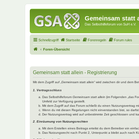
Gemeinsam statt a
Das Selbsthilfeforum von SuH e.V.
Schnellzugriff
Startseite
Forenregeln
Forum rules
Foren-Übersicht
Gemeinsam statt allein - Registrierung
Mit dem Zugriff auf „Gemeinsam statt allein“ wird zwischen dir und dem B
1. Vertragsschluss
Das Selbsthilfeforum
Gemeinsam statt allein
(im Folgenden „das Fo
Umfeld zur Verfügung gestellt.
Mit dem Zugriff auf das Forum schließt du einen Nutzungsvertrag 
Wenn du mit diesen Regelungen nicht einverstanden bist, so darfst 
Der Nutzungsvertrag wird auf unbestimmte Zeit geschlossen und kan
2. Einräumung von Nutzungsrechten
Mit dem Erstellen eines Beitrags erteilst du dem Betreiber ein ein
Das Nutzungsrecht nach Punkt 2, Unterpunkt a bleibt auch nach 