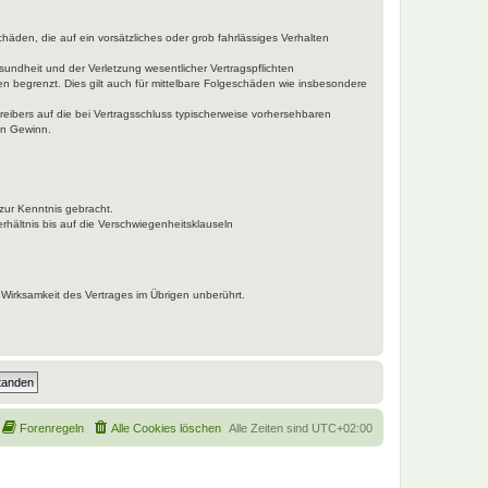
häden, die auf ein vorsätzliches oder grob fahrlässiges Verhalten
undheit und der Verletzung wesentlicher Vertragspflichten
n begrenzt. Dies gilt auch für mittelbare Folgeschäden wie insbesondere
eibers auf die bei Vertragsschluss typischerweise vorhersehbaren
en Gewinn.
zur Kenntnis gebracht.
hältnis bis auf die Verschwiegenheitsklauseln
Wirksamkeit des Vertrages im Übrigen unberührt.
Forenregeln
Alle Cookies löschen
Alle Zeiten sind
UTC+02:00