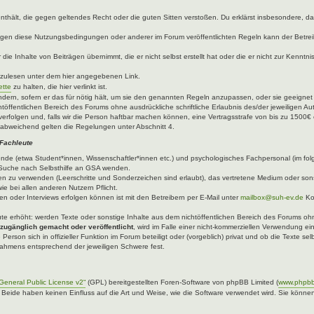
e enthält, die gegen geltendes Recht oder die guten Sitten verstoßen. Du erklärst insbesondere, 
egen diese Nutzungsbedingungen oder anderer im Forum veröffentlichten Regeln kann der Betre
die Inhalte von Beiträgen übernimmt, die er nicht selbst erstellt hat oder die er nicht zur Kenn
hzulesen unter dem hier angegebenen Link.
ette
zu halten, die hier verlinkt ist.
ndern, sofern er das für nötig hält, um sie den genannten Regeln anzupassen, oder sie geeigne
töffentlichen Bereich des Forums ohne ausdrückliche schriftliche Erlaubnis des/der jeweiligen A
verfolgen und, falls wir die Person haftbar machen können, eine Vertragsstrafe von bis zu 1500€ 
abweichend gelten die Regelungen unter Abschnitt 4.
 Fachleute
ende (etwa Student*innen, Wissenschaftler*innen etc.) und psychologisches Fachpersonal (im fo
er Suche nach Selbsthilfe an GSA wenden.
n zu verwenden (Leerschritte und Sonderzeichen sind erlaubt), das vertretene Medium oder sons
ie bei allen anderen Nutzern Pflicht.
n oder Interviews erfolgen können ist mit den Betreibern per E-Mail unter
mailbox@suh-ev.de
Ko
.
leute erhöht: werden Texte oder sonstige Inhalte aus dem nichtöffentlichen Bereich des Forums ohne
 zugänglich gemacht oder veröffentlicht
, wird im Falle einer nicht-kommerziellen Verwendung ei
 Person sich in offizieller Funktion im Forum beteiligt oder (vorgeblich) privat und ob die Texte 
 Rahmens entsprechend der jeweiligen Schwere fest.
eneral Public License v2“
(GPL) bereitgestellten Foren-Software von phpBB Limited (
www.phpb
. Beide haben keinen Einfluss auf die Art und Weise, wie die Software verwendet wird. Sie kön