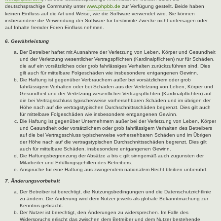
deutschsprachige Community unter
www.phpbb.de
zur Verfügung gestellt. Beide haben
keinen Einfluss auf die Art und Weise, wie die Software verwendet wird. Sie können
insbesondere die Verwendung der Software für bestimmte Zwecke nicht untersagen oder
auf Inhalte fremder Foren Einfluss nehmen.
6. Gewährleistung
Der Betreiber haftet mit Ausnahme der Verletzung von Leben, Körper und Gesundheit
und der Verletzung wesentlicher Vertragspflichten (Kardinalpflichten) nur für Schäden,
die auf ein vorsätzliches oder grob fahrlässiges Verhalten zurückzuführen sind. Dies
gilt auch für mittelbare Folgeschäden wie insbesondere entgangenen Gewinn.
Die Haftung ist gegenüber Verbrauchern außer bei vorsätzlichem oder grob
fahrlässigem Verhalten oder bei Schäden aus der Verletzung von Leben, Körper und
Gesundheit und der Verletzung wesentlicher Vertragspflichten (Kardinalpflichten) auf
die bei Vertragsschluss typischerweise vorhersehbaren Schäden und im übrigen der
Höhe nach auf die vertragstypischen Durchschnittsschäden begrenzt. Dies gilt auch
für mittelbare Folgeschäden wie insbesondere entgangenen Gewinn.
Die Haftung ist gegenüber Unternehmern außer bei der Verletzung von Leben, Körper
und Gesundheit oder vorsätzlichem oder grob fahrlässigem Verhalten des Betreibers
auf die bei Vertragsschluss typischerweise vorhersehbaren Schäden und im Übrigen
der Höhe nach auf die vertragstypischen Durchschnittsschäden begrenzt. Dies gilt
auch für mittelbare Schäden, insbesondere entgangenen Gewinn.
Die Haftungsbegrenzung der Absätze a bis c gilt sinngemäß auch zugunsten der
Mitarbeiter und Erfüllungsgehilfen des Betreibers.
Ansprüche für eine Haftung aus zwingendem nationalem Recht bleiben unberührt.
7. Änderungsvorbehalt
Der Betreiber ist berechtigt, die Nutzungsbedingungen und die Datenschutzrichtlinie
zu ändern. Die Änderung wird dem Nutzer jeweils als globale Bekanntmachung zur
Kenntnis gebracht.
Der Nutzer ist berechtigt, den Änderungen zu widersprechen. Im Falle des
Widerspruchs erlischt das zwischen dem Betreiber und dem Nutzer bestehende