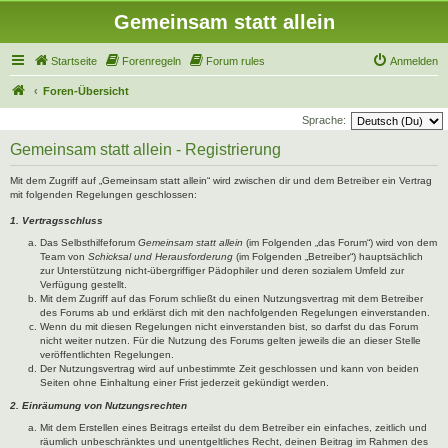
Gemeinsam statt allein
Startseite
Forenregeln
Forum rules
Anmelden
Foren-Übersicht
Sprache:
Gemeinsam statt allein - Registrierung
Mit dem Zugriff auf „Gemeinsam statt allein“ wird zwischen dir und dem Betreiber ein Vertrag
mit folgenden Regelungen geschlossen:
1. Vertragsschluss
Das Selbsthilfeforum
Gemeinsam statt allein
(im Folgenden „das Forum“) wird von dem
Team von
Schicksal und Herausforderung
(im Folgenden „Betreiber“) hauptsächlich
zur Unterstützung nicht-übergriffiger Pädophiler und deren sozialem Umfeld zur
Verfügung gestellt.
Mit dem Zugriff auf das Forum schließt du einen Nutzungsvertrag mit dem Betreiber
des Forums ab und erklärst dich mit den nachfolgenden Regelungen einverstanden.
Wenn du mit diesen Regelungen nicht einverstanden bist, so darfst du das Forum
nicht weiter nutzen. Für die Nutzung des Forums gelten jeweils die an dieser Stelle
veröffentlichten Regelungen.
Der Nutzungsvertrag wird auf unbestimmte Zeit geschlossen und kann von beiden
Seiten ohne Einhaltung einer Frist jederzeit gekündigt werden.
2. Einräumung von Nutzungsrechten
Mit dem Erstellen eines Beitrags erteilst du dem Betreiber ein einfaches, zeitlich und
räumlich unbeschränktes und unentgeltliches Recht, deinen Beitrag im Rahmen des