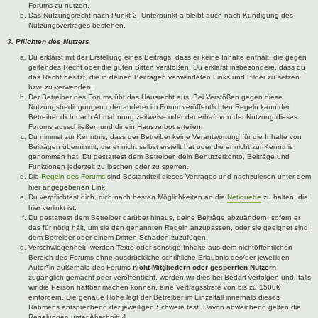
Forums zu nutzen.
Das Nutzungsrecht nach Punkt 2, Unterpunkt a bleibt auch nach Kündigung des
Nutzungsvertrages bestehen.
3. Pflichten des Nutzers
Du erklärst mit der Erstellung eines Beitrags, dass er keine Inhalte enthält, die gegen
geltendes Recht oder die guten Sitten verstoßen. Du erklärst insbesondere, dass du
das Recht besitzt, die in deinen Beiträgen verwendeten Links und Bilder zu setzen
bzw. zu verwenden.
Der Betreiber des Forums übt das Hausrecht aus. Bei Verstößen gegen diese
Nutzungsbedingungen oder anderer im Forum veröffentlichten Regeln kann der
Betreiber dich nach Abmahnung zeitweise oder dauerhaft von der Nutzung dieses
Forums ausschließen und dir ein Hausverbot erteilen.
Du nimmst zur Kenntnis, dass der Betreiber keine Verantwortung für die Inhalte von
Beiträgen übernimmt, die er nicht selbst erstellt hat oder die er nicht zur Kenntnis
genommen hat. Du gestattest dem Betreiber, dein Benutzerkonto, Beiträge und
Funktionen jederzeit zu löschen oder zu sperren.
Die
Regeln des Forums
sind Bestandteil dieses Vertrages und nachzulesen unter dem
hier angegebenen Link.
Du verpflichtest dich, dich nach besten Möglichkeiten an die
Netiquette
zu halten, die
hier verlinkt ist.
Du gestattest dem Betreiber darüber hinaus, deine Beiträge abzuändern, sofern er
das für nötig hält, um sie den genannten Regeln anzupassen, oder sie geeignet sind,
dem Betreiber oder einem Dritten Schaden zuzufügen.
Verschwiegenheit: werden Texte oder sonstige Inhalte aus dem nichtöffentlichen
Bereich des Forums ohne ausdrückliche schriftliche Erlaubnis des/der jeweiligen
Autor*in außerhalb des Forums
nicht-Mitgliedern oder gesperrten Nutzern
zugänglich gemacht oder veröffentlicht, werden wir dies bei Bedarf verfolgen und, falls
wir die Person haftbar machen können, eine Vertragsstrafe von bis zu 1500€
einfordern. Die genaue Höhe legt der Betreiber im Einzelfall innerhalb dieses
Rahmens entsprechend der jeweiligen Schwere fest. Davon abweichend gelten die
Regelungen unter Abschnitt 4.