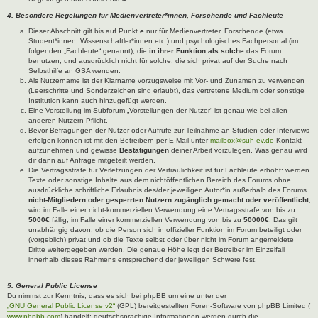
4. Besondere Regelungen für Medienvertreter*innen, Forschende und Fachleute
Dieser Abschnitt gilt bis auf Punkt
e
nur für Medienvertreter, Forschende (etwa
Student*innen, Wissenschaftler*innen etc.) und psychologisches Fachpersonal (im
folgenden „Fachleute“ genannt), die
in ihrer Funktion als solche
das Forum
benutzen, und ausdrücklich nicht für solche, die sich privat auf der Suche nach
Selbsthilfe an GSA wenden.
Als Nutzername ist der Klarname vorzugsweise mit Vor- und Zunamen zu verwenden
(Leerschritte und Sonderzeichen sind erlaubt), das vertretene Medium oder sonstige
Institution kann auch hinzugefügt werden.
Eine Vorstellung im Subforum „Vorstellungen der Nutzer“ ist genau wie bei allen
anderen Nutzern Pflicht.
Bevor Befragungen der Nutzer oder Aufrufe zur Teilnahme an Studien oder Interviews
erfolgen können ist mit den Betreibern per E-Mail unter
mailbox@suh-ev.de
Kontakt
aufzunehmen und gewisse
Bestätigungen
deiner Arbeit vorzulegen. Was genau wird
dir dann auf Anfrage mitgeteilt werden.
Die Vertragsstrafe für Verletzungen der Vertraulichkeit ist für Fachleute erhöht: werden
Texte oder sonstige Inhalte aus dem nichtöffentlichen Bereich des Forums ohne
ausdrückliche schriftliche Erlaubnis des/der jeweiligen Autor*in außerhalb des Forums
nicht-Mitgliedern oder gesperrten Nutzern zugänglich gemacht oder veröffentlicht
,
wird im Falle einer nicht-kommerziellen Verwendung eine Vertragsstrafe von bis zu
5000€
fällig, im Falle einer kommerziellen Verwendung von bis zu
50000€
. Das gilt
unabhängig davon, ob die Person sich in offizieller Funktion im Forum beteiligt oder
(vorgeblich) privat und ob die Texte selbst oder über nicht im Forum angemeldete
Dritte weitergegeben werden. Die genaue Höhe legt der Betreiber im Einzelfall
innerhalb dieses Rahmens entsprechend der jeweiligen Schwere fest.
5. General Public License
Du nimmst zur Kenntnis, dass es sich bei phpBB um eine unter der
„GNU General Public License v2“
(GPL) bereitgestellten Foren-Software von phpBB Limited (
www.phpbb.com
) handelt; deutschsprachige Informationen werden durch die