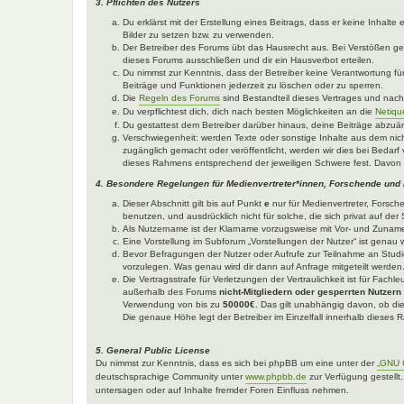
3. Pflichten des Nutzers
Du erklärst mit der Erstellung eines Beitrags, dass er keine Inhalt
Bilder zu setzen bzw. zu verwenden.
Der Betreiber des Forums übt das Hausrecht aus. Bei Verstößen g
dieses Forums ausschließen und dir ein Hausverbot erteilen.
Du nimmst zur Kenntnis, dass der Betreiber keine Verantwortung für 
Beiträge und Funktionen jederzeit zu löschen oder zu sperren.
Die
Regeln des Forums
sind Bestandteil dieses Vertrages und nac
Du verpflichtest dich, dich nach besten Möglichkeiten an die
Netiqu
Du gestattest dem Betreiber darüber hinaus, deine Beiträge abzuä
Verschwiegenheit: werden Texte oder sonstige Inhalte aus dem nich
zugänglich gemacht oder veröffentlicht, werden wir dies bei Bedarf 
dieses Rahmens entsprechend der jeweiligen Schwere fest. Davon 
4. Besondere Regelungen für Medienvertreter*innen, Forschende und
Dieser Abschnitt gilt bis auf Punkt
e
nur für Medienvertreter, Forsch
benutzen, und ausdrücklich nicht für solche, die sich privat auf d
Als Nutzername ist der Klarname vorzugsweise mit Vor- und Zuname
Eine Vorstellung im Subforum „Vorstellungen der Nutzer“ ist genau w
Bevor Befragungen der Nutzer oder Aufrufe zur Teilnahme an Studie
vorzulegen. Was genau wird dir dann auf Anfrage mitgeteilt werden
Die Vertragsstrafe für Verletzungen der Vertraulichkeit ist für Fach
außerhalb des Forums
nicht-Mitgliedern oder gesperrten Nutzern
Verwendung von bis zu
50000€
. Das gilt unabhängig davon, ob die
Die genaue Höhe legt der Betreiber im Einzelfall innerhalb dieses
5. General Public License
Du nimmst zur Kenntnis, dass es sich bei phpBB um eine unter der
„GNU G
deutschsprachige Community unter
www.phpbb.de
zur Verfügung gestellt
untersagen oder auf Inhalte fremder Foren Einfluss nehmen.