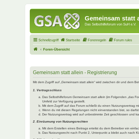
Gemeinsam statt a
Das Selbsthilfeforum von SuH e.V.
Schnellzugriff
Startseite
Forenregeln
Forum rules
Foren-Übersicht
Gemeinsam statt allein - Registrierung
Mit dem Zugriff auf „Gemeinsam statt allein“ wird zwischen dir und dem B
1. Vertragsschluss
Das Selbsthilfeforum
Gemeinsam statt allein
(im Folgenden „das Fo
Umfeld zur Verfügung gestellt.
Mit dem Zugriff auf das Forum schließt du einen Nutzungsvertrag 
Wenn du mit diesen Regelungen nicht einverstanden bist, so darfst 
Der Nutzungsvertrag wird auf unbestimmte Zeit geschlossen und kan
2. Einräumung von Nutzungsrechten
Mit dem Erstellen eines Beitrags erteilst du dem Betreiber ein ein
Das Nutzungsrecht nach Punkt 2, Unterpunkt a bleibt auch nach 