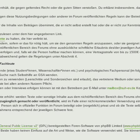
e enthält, die gegen geltendes Recht oder die guten Sitten verstoßen. Du erklärst insbesondere, 
egen diese Nutzungsbedingungen oder anderer im Forum veröffentlichten Regeln kann der Betre
die Inhalte von Beiträgen übernimmt, die er nicht selbst erstellt hat oder die er nicht zur Kenn
hzulesen unter dem hier angegebenen Link.
ette
zu halten, die hier verlinkt ist.
ndern, sofern er das für nötig hält, um sie den genannten Regeln anzupassen, oder sie geeigne
töffentlichen Bereich des Forums ohne ausdrückliche schriftliche Erlaubnis des/der jeweiligen A
verfolgen und, falls wir die Person haftbar machen können, eine Vertragsstrafe von bis zu 1500€ 
abweichend gelten die Regelungen unter Abschnitt 4.
 Fachleute
ende (etwa Student*innen, Wissenschaftler*innen etc.) und psychologisches Fachpersonal (im fo
er Suche nach Selbsthilfe an GSA wenden.
n zu verwenden (Leerschritte und Sonderzeichen sind erlaubt), das vertretene Medium oder sons
ie bei allen anderen Nutzern Pflicht.
n oder Interviews erfolgen können ist mit den Betreibern per E-Mail unter
mailbox@suh-ev.de
Ko
.
leute erhöht: werden Texte oder sonstige Inhalte aus dem nichtöffentlichen Bereich des Forums ohne
 zugänglich gemacht oder veröffentlicht
, wird im Falle einer nicht-kommerziellen Verwendung ei
 Person sich in offizieller Funktion im Forum beteiligt oder (vorgeblich) privat und ob die Texte 
 Rahmens entsprechend der jeweiligen Schwere fest.
eneral Public License v2“
(GPL) bereitgestellten Foren-Software von phpBB Limited (
www.phpb
. Beide haben keinen Einfluss auf die Art und Weise, wie die Software verwendet wird. Sie kön