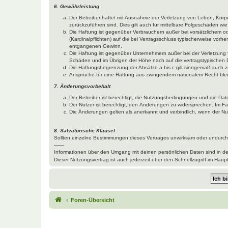
6. Gewährleistung
Der Betreiber haftet mit Ausnahme der Verletzung von Leben, Körper
zurückzuführen sind. Dies gilt auch für mittelbare Folgeschäden 
Die Haftung ist gegenüber Verbrauchern außer bei vorsätzlichem o
(Kardinalpflichten) auf die bei Vertragsschluss typischerweise vo
entgangenen Gewinn.
Die Haftung ist gegenüber Unternehmern außer bei der Verletzung 
Schäden und im Übrigen der Höhe nach auf die vertragstypischen 
Die Haftungsbegrenzung der Absätze a bis c gilt sinngemäß auch zu
Ansprüche für eine Haftung aus zwingendem nationalem Recht blei
7. Änderungsvorbehalt
Der Betreiber ist berechtigt, die Nutzungsbedingungen und die Dat
Der Nutzer ist berechtigt, den Änderungen zu widersprechen. Im Fa
Die Änderungen gelten als anerkannt und verbindlich, wenn der N
8. Salvatorische Klausel
Sollten einzelne Bestimmungen dieses Vertrages unwirksam oder undurchf
——
Informationen über den Umgang mit deinen persönlichen Daten sind in d
Dieser Nutzungsvertrag ist auch jederzeit über den Schnellzugriff im Ha
Foren-Übersicht