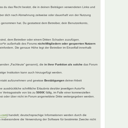
dass du das Recht besitzt, die in deinen Beiträgen verwendeten Links und
iber dich nach Abmahnung zeitweise oder dauerhaft von der Nutzung
tnis genommen hat. Du gestattest dem Betreiber, dein Benutzerkonto,
t sind, dem Betreiber oder einem Dritten Schaden zuzufügen.
utor*in außerhalb des Forums
nicht-Mitgliedern oder gesperrten Nutzern
einfordern. Die genaue Höhe legt der Betreiber im Einzelfall innerhalb
lgenden „Fachleute“ genannt), die
in ihrer Funktion als solche
das Forum
tige Institution kann auch hinzugefügt werden.
ntakt aufzunehmen und gewisse
Bestätigungen
deiner Arbeit
 ausdrückliche schriftliche Erlaubnis des/der jeweiligen Autor*in
ne Vertragsstrafe von bis zu
5000€
fällig, im Falle einer kommerziellen
selbst oder über nicht im Forum angemeldete Dritte weitergegeben werden.
b.com
) handelt; deutschsprachige Informationen werden durch die
nen insbesondere die Verwendung der Software für bestimmte Zwecke nicht