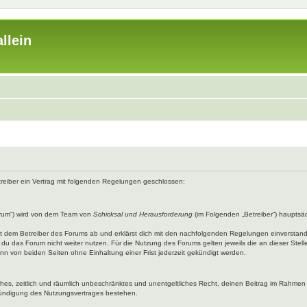
llein
etreiber ein Vertrag mit folgenden Regelungen geschlossen:
rum“) wird von dem Team von
Schicksal und Herausforderung
(im Folgenden „Betreiber“) hauptsäc
mit dem Betreiber des Forums ab und erklärst dich mit den nachfolgenden Regelungen einverstan
du das Forum nicht weiter nutzen. Für die Nutzung des Forums gelten jeweils die an dieser Stell
n von beiden Seiten ohne Einhaltung einer Frist jederzeit gekündigt werden.
faches, zeitlich und räumlich unbeschränktes und unentgeltliches Recht, deinen Beitrag im Rahme
Kündigung des Nutzungsvertrages bestehen.