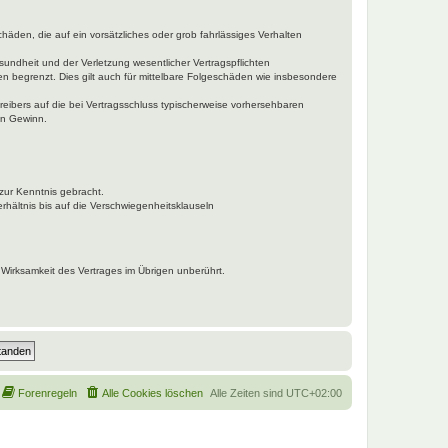
häden, die auf ein vorsätzliches oder grob fahrlässiges Verhalten
undheit und der Verletzung wesentlicher Vertragspflichten
n begrenzt. Dies gilt auch für mittelbare Folgeschäden wie insbesondere
eibers auf die bei Vertragsschluss typischerweise vorhersehbaren
en Gewinn.
zur Kenntnis gebracht.
hältnis bis auf die Verschwiegenheitsklauseln
Wirksamkeit des Vertrages im Übrigen unberührt.
Forenregeln
Alle Cookies löschen
Alle Zeiten sind
UTC+02:00