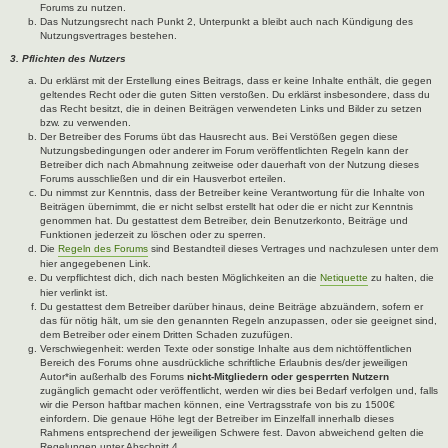
Forums zu nutzen.
Das Nutzungsrecht nach Punkt 2, Unterpunkt a bleibt auch nach Kündigung des
Nutzungsvertrages bestehen.
3. Pflichten des Nutzers
Du erklärst mit der Erstellung eines Beitrags, dass er keine Inhalte enthält, die gegen
geltendes Recht oder die guten Sitten verstoßen. Du erklärst insbesondere, dass du
das Recht besitzt, die in deinen Beiträgen verwendeten Links und Bilder zu setzen
bzw. zu verwenden.
Der Betreiber des Forums übt das Hausrecht aus. Bei Verstößen gegen diese
Nutzungsbedingungen oder anderer im Forum veröffentlichten Regeln kann der
Betreiber dich nach Abmahnung zeitweise oder dauerhaft von der Nutzung dieses
Forums ausschließen und dir ein Hausverbot erteilen.
Du nimmst zur Kenntnis, dass der Betreiber keine Verantwortung für die Inhalte von
Beiträgen übernimmt, die er nicht selbst erstellt hat oder die er nicht zur Kenntnis
genommen hat. Du gestattest dem Betreiber, dein Benutzerkonto, Beiträge und
Funktionen jederzeit zu löschen oder zu sperren.
Die
Regeln des Forums
sind Bestandteil dieses Vertrages und nachzulesen unter dem
hier angegebenen Link.
Du verpflichtest dich, dich nach besten Möglichkeiten an die
Netiquette
zu halten, die
hier verlinkt ist.
Du gestattest dem Betreiber darüber hinaus, deine Beiträge abzuändern, sofern er
das für nötig hält, um sie den genannten Regeln anzupassen, oder sie geeignet sind,
dem Betreiber oder einem Dritten Schaden zuzufügen.
Verschwiegenheit: werden Texte oder sonstige Inhalte aus dem nichtöffentlichen
Bereich des Forums ohne ausdrückliche schriftliche Erlaubnis des/der jeweiligen
Autor*in außerhalb des Forums
nicht-Mitgliedern oder gesperrten Nutzern
zugänglich gemacht oder veröffentlicht, werden wir dies bei Bedarf verfolgen und, falls
wir die Person haftbar machen können, eine Vertragsstrafe von bis zu 1500€
einfordern. Die genaue Höhe legt der Betreiber im Einzelfall innerhalb dieses
Rahmens entsprechend der jeweiligen Schwere fest. Davon abweichend gelten die
Regelungen unter Abschnitt 4.