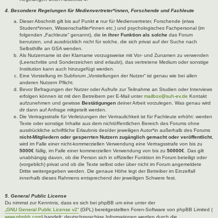
4. Besondere Regelungen für Medienvertreter*innen, Forschende und Fachleute
Dieser Abschnitt gilt bis auf Punkt
e
nur für Medienvertreter, Forschende (etwa
Student*innen, Wissenschaftler*innen etc.) und psychologisches Fachpersonal (im
folgenden „Fachleute“ genannt), die
in ihrer Funktion als solche
das Forum
benutzen, und ausdrücklich nicht für solche, die sich privat auf der Suche nach
Selbsthilfe an GSA wenden.
Als Nutzername ist der Klarname vorzugsweise mit Vor- und Zunamen zu verwenden
(Leerschritte und Sonderzeichen sind erlaubt), das vertretene Medium oder sonstige
Institution kann auch hinzugefügt werden.
Eine Vorstellung im Subforum „Vorstellungen der Nutzer“ ist genau wie bei allen
anderen Nutzern Pflicht.
Bevor Befragungen der Nutzer oder Aufrufe zur Teilnahme an Studien oder Interviews
erfolgen können ist mit den Betreibern per E-Mail unter
mailbox@suh-ev.de
Kontakt
aufzunehmen und gewisse
Bestätigungen
deiner Arbeit vorzulegen. Was genau wird
dir dann auf Anfrage mitgeteilt werden.
Die Vertragsstrafe für Verletzungen der Vertraulichkeit ist für Fachleute erhöht: werden
Texte oder sonstige Inhalte aus dem nichtöffentlichen Bereich des Forums ohne
ausdrückliche schriftliche Erlaubnis des/der jeweiligen Autor*in außerhalb des Forums
nicht-Mitgliedern oder gesperrten Nutzern zugänglich gemacht oder veröffentlicht
,
wird im Falle einer nicht-kommerziellen Verwendung eine Vertragsstrafe von bis zu
5000€
fällig, im Falle einer kommerziellen Verwendung von bis zu
50000€
. Das gilt
unabhängig davon, ob die Person sich in offizieller Funktion im Forum beteiligt oder
(vorgeblich) privat und ob die Texte selbst oder über nicht im Forum angemeldete
Dritte weitergegeben werden. Die genaue Höhe legt der Betreiber im Einzelfall
innerhalb dieses Rahmens entsprechend der jeweiligen Schwere fest.
5. General Public License
Du nimmst zur Kenntnis, dass es sich bei phpBB um eine unter der
„GNU General Public License v2“
(GPL) bereitgestellten Foren-Software von phpBB Limited (
www.phpbb.com
) handelt; deutschsprachige Informationen werden durch die