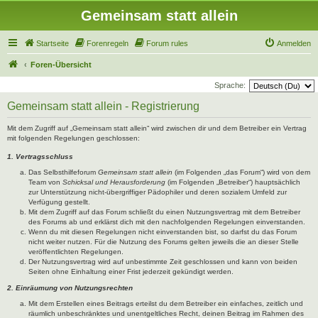
Gemeinsam statt allein
Startseite
Forenregeln
Forum rules
Anmelden
Foren-Übersicht
Sprache:
Gemeinsam statt allein - Registrierung
Mit dem Zugriff auf „Gemeinsam statt allein“ wird zwischen dir und dem Betreiber ein Vertrag
mit folgenden Regelungen geschlossen:
1. Vertragsschluss
Das Selbsthilfeforum
Gemeinsam statt allein
(im Folgenden „das Forum“) wird von dem
Team von
Schicksal und Herausforderung
(im Folgenden „Betreiber“) hauptsächlich
zur Unterstützung nicht-übergriffiger Pädophiler und deren sozialem Umfeld zur
Verfügung gestellt.
Mit dem Zugriff auf das Forum schließt du einen Nutzungsvertrag mit dem Betreiber
des Forums ab und erklärst dich mit den nachfolgenden Regelungen einverstanden.
Wenn du mit diesen Regelungen nicht einverstanden bist, so darfst du das Forum
nicht weiter nutzen. Für die Nutzung des Forums gelten jeweils die an dieser Stelle
veröffentlichten Regelungen.
Der Nutzungsvertrag wird auf unbestimmte Zeit geschlossen und kann von beiden
Seiten ohne Einhaltung einer Frist jederzeit gekündigt werden.
2. Einräumung von Nutzungsrechten
Mit dem Erstellen eines Beitrags erteilst du dem Betreiber ein einfaches, zeitlich und
räumlich unbeschränktes und unentgeltliches Recht, deinen Beitrag im Rahmen des