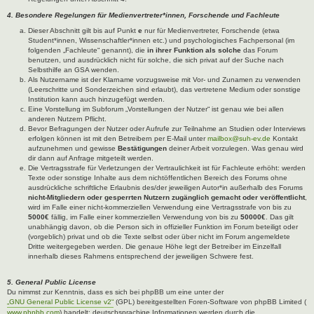
4. Besondere Regelungen für Medienvertreter*innen, Forschende und Fachleute
Dieser Abschnitt gilt bis auf Punkt
e
nur für Medienvertreter, Forschende (etwa
Student*innen, Wissenschaftler*innen etc.) und psychologisches Fachpersonal (im
folgenden „Fachleute“ genannt), die
in ihrer Funktion als solche
das Forum
benutzen, und ausdrücklich nicht für solche, die sich privat auf der Suche nach
Selbsthilfe an GSA wenden.
Als Nutzername ist der Klarname vorzugsweise mit Vor- und Zunamen zu verwenden
(Leerschritte und Sonderzeichen sind erlaubt), das vertretene Medium oder sonstige
Institution kann auch hinzugefügt werden.
Eine Vorstellung im Subforum „Vorstellungen der Nutzer“ ist genau wie bei allen
anderen Nutzern Pflicht.
Bevor Befragungen der Nutzer oder Aufrufe zur Teilnahme an Studien oder Interviews
erfolgen können ist mit den Betreibern per E-Mail unter
mailbox@suh-ev.de
Kontakt
aufzunehmen und gewisse
Bestätigungen
deiner Arbeit vorzulegen. Was genau wird
dir dann auf Anfrage mitgeteilt werden.
Die Vertragsstrafe für Verletzungen der Vertraulichkeit ist für Fachleute erhöht: werden
Texte oder sonstige Inhalte aus dem nichtöffentlichen Bereich des Forums ohne
ausdrückliche schriftliche Erlaubnis des/der jeweiligen Autor*in außerhalb des Forums
nicht-Mitgliedern oder gesperrten Nutzern zugänglich gemacht oder veröffentlicht
,
wird im Falle einer nicht-kommerziellen Verwendung eine Vertragsstrafe von bis zu
5000€
fällig, im Falle einer kommerziellen Verwendung von bis zu
50000€
. Das gilt
unabhängig davon, ob die Person sich in offizieller Funktion im Forum beteiligt oder
(vorgeblich) privat und ob die Texte selbst oder über nicht im Forum angemeldete
Dritte weitergegeben werden. Die genaue Höhe legt der Betreiber im Einzelfall
innerhalb dieses Rahmens entsprechend der jeweiligen Schwere fest.
5. General Public License
Du nimmst zur Kenntnis, dass es sich bei phpBB um eine unter der
„GNU General Public License v2“
(GPL) bereitgestellten Foren-Software von phpBB Limited (
www.phpbb.com
) handelt; deutschsprachige Informationen werden durch die