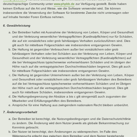
deutschsprachige Community unter
www.phpbb.de
zur Verfügung gestellt. Beide haben
keinen Einfluss auf die Art und Weise, wie die Software verwendet wird. Sie können
insbesondere die Verwendung der Software für bestimmte Zwecke nicht untersagen oder
auf Inhalte fremder Foren Einfluss nehmen.
6. Gewährleistung
Der Betreiber haftet mit Ausnahme der Verletzung von Leben, Körper und Gesundheit
und der Verletzung wesentlicher Vertragspflichten (Kardinalpflichten) nur für Schäden,
die auf ein vorsätzliches oder grob fahrlässiges Verhalten zurückzuführen sind. Dies
gilt auch für mittelbare Folgeschäden wie insbesondere entgangenen Gewinn.
Die Haftung ist gegenüber Verbrauchern außer bei vorsätzlichem oder grob
fahrlässigem Verhalten oder bei Schäden aus der Verletzung von Leben, Körper und
Gesundheit und der Verletzung wesentlicher Vertragspflichten (Kardinalpflichten) auf
die bei Vertragsschluss typischerweise vorhersehbaren Schäden und im übrigen der
Höhe nach auf die vertragstypischen Durchschnittsschäden begrenzt. Dies gilt auch
für mittelbare Folgeschäden wie insbesondere entgangenen Gewinn.
Die Haftung ist gegenüber Unternehmern außer bei der Verletzung von Leben, Körper
und Gesundheit oder vorsätzlichem oder grob fahrlässigem Verhalten des Betreibers
auf die bei Vertragsschluss typischerweise vorhersehbaren Schäden und im Übrigen
der Höhe nach auf die vertragstypischen Durchschnittsschäden begrenzt. Dies gilt
auch für mittelbare Schäden, insbesondere entgangenen Gewinn.
Die Haftungsbegrenzung der Absätze a bis c gilt sinngemäß auch zugunsten der
Mitarbeiter und Erfüllungsgehilfen des Betreibers.
Ansprüche für eine Haftung aus zwingendem nationalem Recht bleiben unberührt.
7. Änderungsvorbehalt
Der Betreiber ist berechtigt, die Nutzungsbedingungen und die Datenschutzrichtlinie
zu ändern. Die Änderung wird dem Nutzer jeweils als globale Bekanntmachung zur
Kenntnis gebracht.
Der Nutzer ist berechtigt, den Änderungen zu widersprechen. Im Falle des
Widerspruchs erlischt das zwischen dem Betreiber und dem Nutzer bestehende