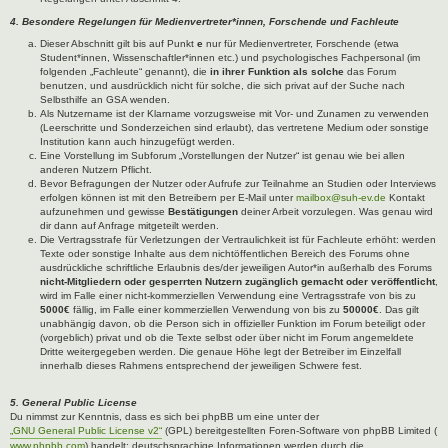
4. Besondere Regelungen für Medienvertreter*innen, Forschende und Fachleute
Dieser Abschnitt gilt bis auf Punkt
e
nur für Medienvertreter, Forschende (etwa
Student*innen, Wissenschaftler*innen etc.) und psychologisches Fachpersonal (im
folgenden „Fachleute“ genannt), die
in ihrer Funktion als solche
das Forum
benutzen, und ausdrücklich nicht für solche, die sich privat auf der Suche nach
Selbsthilfe an GSA wenden.
Als Nutzername ist der Klarname vorzugsweise mit Vor- und Zunamen zu verwenden
(Leerschritte und Sonderzeichen sind erlaubt), das vertretene Medium oder sonstige
Institution kann auch hinzugefügt werden.
Eine Vorstellung im Subforum „Vorstellungen der Nutzer“ ist genau wie bei allen
anderen Nutzern Pflicht.
Bevor Befragungen der Nutzer oder Aufrufe zur Teilnahme an Studien oder Interviews
erfolgen können ist mit den Betreibern per E-Mail unter
mailbox@suh-ev.de
Kontakt
aufzunehmen und gewisse
Bestätigungen
deiner Arbeit vorzulegen. Was genau wird
dir dann auf Anfrage mitgeteilt werden.
Die Vertragsstrafe für Verletzungen der Vertraulichkeit ist für Fachleute erhöht: werden
Texte oder sonstige Inhalte aus dem nichtöffentlichen Bereich des Forums ohne
ausdrückliche schriftliche Erlaubnis des/der jeweiligen Autor*in außerhalb des Forums
nicht-Mitgliedern oder gesperrten Nutzern zugänglich gemacht oder veröffentlicht
,
wird im Falle einer nicht-kommerziellen Verwendung eine Vertragsstrafe von bis zu
5000€
fällig, im Falle einer kommerziellen Verwendung von bis zu
50000€
. Das gilt
unabhängig davon, ob die Person sich in offizieller Funktion im Forum beteiligt oder
(vorgeblich) privat und ob die Texte selbst oder über nicht im Forum angemeldete
Dritte weitergegeben werden. Die genaue Höhe legt der Betreiber im Einzelfall
innerhalb dieses Rahmens entsprechend der jeweiligen Schwere fest.
5. General Public License
Du nimmst zur Kenntnis, dass es sich bei phpBB um eine unter der
„GNU General Public License v2“
(GPL) bereitgestellten Foren-Software von phpBB Limited (
www.phpbb.com
) handelt; deutschsprachige Informationen werden durch die