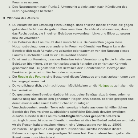
Forums zu nutzen.
Das Nutzungsrecht nach Punkt 2, Unterpunkt a bleibt auch nach Kündigung des
Nutzungsvertrages bestehen.
3. Pflichten des Nutzers
Du erklärst mit der Erstellung eines Beitrags, dass er keine Inhalte enthält, die gegen
geltendes Recht oder die guten Sitten verstoßen. Du erklärst insbesondere, dass du
das Recht besitzt, die in deinen Beiträgen verwendeten Links und Bilder zu setzen
bzw. zu verwenden.
Der Betreiber des Forums übt das Hausrecht aus. Bei Verstößen gegen diese
Nutzungsbedingungen oder anderer im Forum veröffentlichten Regeln kann der
Betreiber dich nach Abmahnung zeitweise oder dauerhaft von der Nutzung dieses
Forums ausschließen und dir ein Hausverbot erteilen.
Du nimmst zur Kenntnis, dass der Betreiber keine Verantwortung für die Inhalte von
Beiträgen übernimmt, die er nicht selbst erstellt hat oder die er nicht zur Kenntnis
genommen hat. Du gestattest dem Betreiber, dein Benutzerkonto, Beiträge und
Funktionen jederzeit zu löschen oder zu sperren.
Die
Regeln des Forums
sind Bestandteil dieses Vertrages und nachzulesen unter dem
hier angegebenen Link.
Du verpflichtest dich, dich nach besten Möglichkeiten an die
Netiquette
zu halten, die
hier verlinkt ist.
Du gestattest dem Betreiber darüber hinaus, deine Beiträge abzuändern, sofern er
das für nötig hält, um sie den genannten Regeln anzupassen, oder sie geeignet sind,
dem Betreiber oder einem Dritten Schaden zuzufügen.
Verschwiegenheit: werden Texte oder sonstige Inhalte aus dem nichtöffentlichen
Bereich des Forums ohne ausdrückliche schriftliche Erlaubnis des/der jeweiligen
Autor*in außerhalb des Forums
nicht-Mitgliedern oder gesperrten Nutzern
zugänglich gemacht oder veröffentlicht, werden wir dies bei Bedarf verfolgen und, falls
wir die Person haftbar machen können, eine Vertragsstrafe von bis zu 1500€
einfordern. Die genaue Höhe legt der Betreiber im Einzelfall innerhalb dieses
Rahmens entsprechend der jeweiligen Schwere fest. Davon abweichend gelten die
Regelungen unter Abschnitt 4.