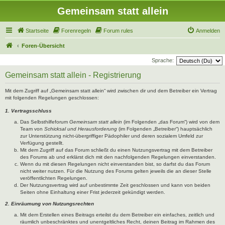
Gemeinsam statt allein
Startseite
Forenregeln
Forum rules
Anmelden
Foren-Übersicht
Sprache:
Gemeinsam statt allein - Registrierung
Mit dem Zugriff auf „Gemeinsam statt allein“ wird zwischen dir und dem Betreiber ein Vertrag
mit folgenden Regelungen geschlossen:
1. Vertragsschluss
Das Selbsthilfeforum
Gemeinsam statt allein
(im Folgenden „das Forum“) wird von dem
Team von
Schicksal und Herausforderung
(im Folgenden „Betreiber“) hauptsächlich
zur Unterstützung nicht-übergriffiger Pädophiler und deren sozialem Umfeld zur
Verfügung gestellt.
Mit dem Zugriff auf das Forum schließt du einen Nutzungsvertrag mit dem Betreiber
des Forums ab und erklärst dich mit den nachfolgenden Regelungen einverstanden.
Wenn du mit diesen Regelungen nicht einverstanden bist, so darfst du das Forum
nicht weiter nutzen. Für die Nutzung des Forums gelten jeweils die an dieser Stelle
veröffentlichten Regelungen.
Der Nutzungsvertrag wird auf unbestimmte Zeit geschlossen und kann von beiden
Seiten ohne Einhaltung einer Frist jederzeit gekündigt werden.
2. Einräumung von Nutzungsrechten
Mit dem Erstellen eines Beitrags erteilst du dem Betreiber ein einfaches, zeitlich und
räumlich unbeschränktes und unentgeltliches Recht, deinen Beitrag im Rahmen des