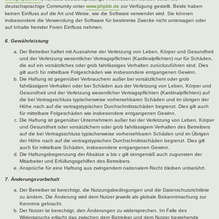
deutschsprachige Community unter
www.phpbb.de
zur Verfügung gestellt. Beide haben
keinen Einfluss auf die Art und Weise, wie die Software verwendet wird. Sie können
insbesondere die Verwendung der Software für bestimmte Zwecke nicht untersagen oder
auf Inhalte fremder Foren Einfluss nehmen.
6. Gewährleistung
Der Betreiber haftet mit Ausnahme der Verletzung von Leben, Körper und Gesundheit
und der Verletzung wesentlicher Vertragspflichten (Kardinalpflichten) nur für Schäden,
die auf ein vorsätzliches oder grob fahrlässiges Verhalten zurückzuführen sind. Dies
gilt auch für mittelbare Folgeschäden wie insbesondere entgangenen Gewinn.
Die Haftung ist gegenüber Verbrauchern außer bei vorsätzlichem oder grob
fahrlässigem Verhalten oder bei Schäden aus der Verletzung von Leben, Körper und
Gesundheit und der Verletzung wesentlicher Vertragspflichten (Kardinalpflichten) auf
die bei Vertragsschluss typischerweise vorhersehbaren Schäden und im übrigen der
Höhe nach auf die vertragstypischen Durchschnittsschäden begrenzt. Dies gilt auch
für mittelbare Folgeschäden wie insbesondere entgangenen Gewinn.
Die Haftung ist gegenüber Unternehmern außer bei der Verletzung von Leben, Körper
und Gesundheit oder vorsätzlichem oder grob fahrlässigem Verhalten des Betreibers
auf die bei Vertragsschluss typischerweise vorhersehbaren Schäden und im Übrigen
der Höhe nach auf die vertragstypischen Durchschnittsschäden begrenzt. Dies gilt
auch für mittelbare Schäden, insbesondere entgangenen Gewinn.
Die Haftungsbegrenzung der Absätze a bis c gilt sinngemäß auch zugunsten der
Mitarbeiter und Erfüllungsgehilfen des Betreibers.
Ansprüche für eine Haftung aus zwingendem nationalem Recht bleiben unberührt.
7. Änderungsvorbehalt
Der Betreiber ist berechtigt, die Nutzungsbedingungen und die Datenschutzrichtlinie
zu ändern. Die Änderung wird dem Nutzer jeweils als globale Bekanntmachung zur
Kenntnis gebracht.
Der Nutzer ist berechtigt, den Änderungen zu widersprechen. Im Falle des
Widerspruchs erlischt das zwischen dem Betreiber und dem Nutzer bestehende