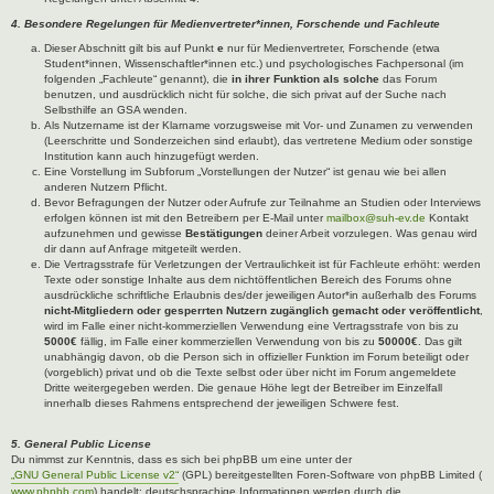
4. Besondere Regelungen für Medienvertreter*innen, Forschende und Fachleute
Dieser Abschnitt gilt bis auf Punkt
e
nur für Medienvertreter, Forschende (etwa
Student*innen, Wissenschaftler*innen etc.) und psychologisches Fachpersonal (im
folgenden „Fachleute“ genannt), die
in ihrer Funktion als solche
das Forum
benutzen, und ausdrücklich nicht für solche, die sich privat auf der Suche nach
Selbsthilfe an GSA wenden.
Als Nutzername ist der Klarname vorzugsweise mit Vor- und Zunamen zu verwenden
(Leerschritte und Sonderzeichen sind erlaubt), das vertretene Medium oder sonstige
Institution kann auch hinzugefügt werden.
Eine Vorstellung im Subforum „Vorstellungen der Nutzer“ ist genau wie bei allen
anderen Nutzern Pflicht.
Bevor Befragungen der Nutzer oder Aufrufe zur Teilnahme an Studien oder Interviews
erfolgen können ist mit den Betreibern per E-Mail unter
mailbox@suh-ev.de
Kontakt
aufzunehmen und gewisse
Bestätigungen
deiner Arbeit vorzulegen. Was genau wird
dir dann auf Anfrage mitgeteilt werden.
Die Vertragsstrafe für Verletzungen der Vertraulichkeit ist für Fachleute erhöht: werden
Texte oder sonstige Inhalte aus dem nichtöffentlichen Bereich des Forums ohne
ausdrückliche schriftliche Erlaubnis des/der jeweiligen Autor*in außerhalb des Forums
nicht-Mitgliedern oder gesperrten Nutzern zugänglich gemacht oder veröffentlicht
,
wird im Falle einer nicht-kommerziellen Verwendung eine Vertragsstrafe von bis zu
5000€
fällig, im Falle einer kommerziellen Verwendung von bis zu
50000€
. Das gilt
unabhängig davon, ob die Person sich in offizieller Funktion im Forum beteiligt oder
(vorgeblich) privat und ob die Texte selbst oder über nicht im Forum angemeldete
Dritte weitergegeben werden. Die genaue Höhe legt der Betreiber im Einzelfall
innerhalb dieses Rahmens entsprechend der jeweiligen Schwere fest.
5. General Public License
Du nimmst zur Kenntnis, dass es sich bei phpBB um eine unter der
„GNU General Public License v2“
(GPL) bereitgestellten Foren-Software von phpBB Limited (
www.phpbb.com
) handelt; deutschsprachige Informationen werden durch die