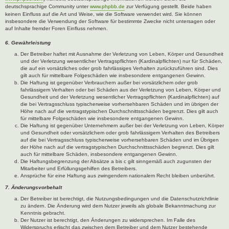
deutschsprachige Community unter
www.phpbb.de
zur Verfügung gestellt. Beide haben
keinen Einfluss auf die Art und Weise, wie die Software verwendet wird. Sie können
insbesondere die Verwendung der Software für bestimmte Zwecke nicht untersagen oder
auf Inhalte fremder Foren Einfluss nehmen.
6. Gewährleistung
Der Betreiber haftet mit Ausnahme der Verletzung von Leben, Körper und Gesundheit
und der Verletzung wesentlicher Vertragspflichten (Kardinalpflichten) nur für Schäden,
die auf ein vorsätzliches oder grob fahrlässiges Verhalten zurückzuführen sind. Dies
gilt auch für mittelbare Folgeschäden wie insbesondere entgangenen Gewinn.
Die Haftung ist gegenüber Verbrauchern außer bei vorsätzlichem oder grob
fahrlässigem Verhalten oder bei Schäden aus der Verletzung von Leben, Körper und
Gesundheit und der Verletzung wesentlicher Vertragspflichten (Kardinalpflichten) auf
die bei Vertragsschluss typischerweise vorhersehbaren Schäden und im übrigen der
Höhe nach auf die vertragstypischen Durchschnittsschäden begrenzt. Dies gilt auch
für mittelbare Folgeschäden wie insbesondere entgangenen Gewinn.
Die Haftung ist gegenüber Unternehmern außer bei der Verletzung von Leben, Körper
und Gesundheit oder vorsätzlichem oder grob fahrlässigem Verhalten des Betreibers
auf die bei Vertragsschluss typischerweise vorhersehbaren Schäden und im Übrigen
der Höhe nach auf die vertragstypischen Durchschnittsschäden begrenzt. Dies gilt
auch für mittelbare Schäden, insbesondere entgangenen Gewinn.
Die Haftungsbegrenzung der Absätze a bis c gilt sinngemäß auch zugunsten der
Mitarbeiter und Erfüllungsgehilfen des Betreibers.
Ansprüche für eine Haftung aus zwingendem nationalem Recht bleiben unberührt.
7. Änderungsvorbehalt
Der Betreiber ist berechtigt, die Nutzungsbedingungen und die Datenschutzrichtlinie
zu ändern. Die Änderung wird dem Nutzer jeweils als globale Bekanntmachung zur
Kenntnis gebracht.
Der Nutzer ist berechtigt, den Änderungen zu widersprechen. Im Falle des
Widerspruchs erlischt das zwischen dem Betreiber und dem Nutzer bestehende