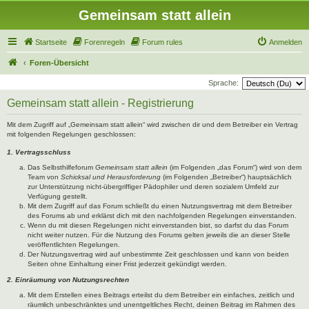
Gemeinsam statt allein
Startseite
Forenregeln
Forum rules
Anmelden
Foren-Übersicht
Sprache:
Gemeinsam statt allein - Registrierung
Mit dem Zugriff auf „Gemeinsam statt allein“ wird zwischen dir und dem Betreiber ein Vertrag
mit folgenden Regelungen geschlossen:
1. Vertragsschluss
Das Selbsthilfeforum
Gemeinsam statt allein
(im Folgenden „das Forum“) wird von dem
Team von
Schicksal und Herausforderung
(im Folgenden „Betreiber“) hauptsächlich
zur Unterstützung nicht-übergriffiger Pädophiler und deren sozialem Umfeld zur
Verfügung gestellt.
Mit dem Zugriff auf das Forum schließt du einen Nutzungsvertrag mit dem Betreiber
des Forums ab und erklärst dich mit den nachfolgenden Regelungen einverstanden.
Wenn du mit diesen Regelungen nicht einverstanden bist, so darfst du das Forum
nicht weiter nutzen. Für die Nutzung des Forums gelten jeweils die an dieser Stelle
veröffentlichten Regelungen.
Der Nutzungsvertrag wird auf unbestimmte Zeit geschlossen und kann von beiden
Seiten ohne Einhaltung einer Frist jederzeit gekündigt werden.
2. Einräumung von Nutzungsrechten
Mit dem Erstellen eines Beitrags erteilst du dem Betreiber ein einfaches, zeitlich und
räumlich unbeschränktes und unentgeltliches Recht, deinen Beitrag im Rahmen des