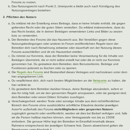
Forums zu nutzen.
Das Nutzungsrecht nach Punkt 2, Unterpunkt a bleibt auch nach Kündigung des
Nutzungsvertrages bestehen.
3. Pflichten des Nutzers
Du erklärst mit der Erstellung eines Beitrags, dass er keine Inhalte enthält, die gegen
geltendes Recht oder die guten Sitten verstoßen. Du erklärst insbesondere, dass du
das Recht besitzt, die in deinen Beiträgen verwendeten Links und Bilder zu setzen
bzw. zu verwenden.
Der Betreiber des Forums übt das Hausrecht aus. Bei Verstößen gegen diese
Nutzungsbedingungen oder anderer im Forum veröffentlichten Regeln kann der
Betreiber dich nach Abmahnung zeitweise oder dauerhaft von der Nutzung dieses
Forums ausschließen und dir ein Hausverbot erteilen.
Du nimmst zur Kenntnis, dass der Betreiber keine Verantwortung für die Inhalte von
Beiträgen übernimmt, die er nicht selbst erstellt hat oder die er nicht zur Kenntnis
genommen hat. Du gestattest dem Betreiber, dein Benutzerkonto, Beiträge und
Funktionen jederzeit zu löschen oder zu sperren.
Die
Regeln des Forums
sind Bestandteil dieses Vertrages und nachzulesen unter dem
hier angegebenen Link.
Du verpflichtest dich, dich nach besten Möglichkeiten an die
Netiquette
zu halten, die
hier verlinkt ist.
Du gestattest dem Betreiber darüber hinaus, deine Beiträge abzuändern, sofern er
das für nötig hält, um sie den genannten Regeln anzupassen, oder sie geeignet sind,
dem Betreiber oder einem Dritten Schaden zuzufügen.
Verschwiegenheit: werden Texte oder sonstige Inhalte aus dem nichtöffentlichen
Bereich des Forums ohne ausdrückliche schriftliche Erlaubnis des/der jeweiligen
Autor*in außerhalb des Forums
nicht-Mitgliedern oder gesperrten Nutzern
zugänglich gemacht oder veröffentlicht, werden wir dies bei Bedarf verfolgen und, falls
wir die Person haftbar machen können, eine Vertragsstrafe von bis zu 1500€
einfordern. Die genaue Höhe legt der Betreiber im Einzelfall innerhalb dieses
Rahmens entsprechend der jeweiligen Schwere fest. Davon abweichend gelten die
Regelungen unter Abschnitt 4.