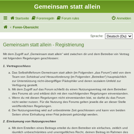
Gemeinsam statt allein
Startseite
Forenregeln
Forum rules
Anmelden
Foren-Übersicht
Sprache:
Gemeinsam statt allein - Registrierung
Mit dem Zugriff auf „Gemeinsam statt allein“ wird zwischen dir und dem Betreiber ein Vertrag
mit folgenden Regelungen geschlossen:
1. Vertragsschluss
Das Selbsthilfeforum
Gemeinsam statt allein
(im Folgenden „das Forum“) wird von dem
Team von
Schicksal und Herausforderung
(im Folgenden „Betreiber“) hauptsächlich
zur Unterstützung nicht-übergriffiger Pädophiler und deren sozialem Umfeld zur
Verfügung gestellt.
Mit dem Zugriff auf das Forum schließt du einen Nutzungsvertrag mit dem Betreiber
des Forums ab und erklärst dich mit den nachfolgenden Regelungen einverstanden.
Wenn du mit diesen Regelungen nicht einverstanden bist, so darfst du das Forum
nicht weiter nutzen. Für die Nutzung des Forums gelten jeweils die an dieser Stelle
veröffentlichten Regelungen.
Der Nutzungsvertrag wird auf unbestimmte Zeit geschlossen und kann von beiden
Seiten ohne Einhaltung einer Frist jederzeit gekündigt werden.
2. Einräumung von Nutzungsrechten
Mit dem Erstellen eines Beitrags erteilst du dem Betreiber ein einfaches, zeitlich und
räumlich unbeschränktes und unentgeltliches Recht, deinen Beitrag im Rahmen des