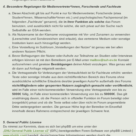
4. Besondere Regelungen für Medienvertreter*innen, Forschende und Fachleute
Dieser Abschnitt gilt bis auf Punkt
e
nur für Medienvertreter, Forschende (etwa
Student*innen, Wissenschaftler*innen etc.) und psychologisches Fachpersonal (im
folgenden „Fachleute“ genannt), die
in ihrer Funktion als solche
das Forum
benutzen, und ausdrücklich nicht für solche, die sich privat auf der Suche nach
Selbsthilfe an GSA wenden.
Als Nutzername ist der Klarname vorzugsweise mit Vor- und Zunamen zu verwenden
(Leerschritte und Sonderzeichen sind erlaubt), das vertretene Medium oder sonstige
Institution kann auch hinzugefügt werden.
Eine Vorstellung im Subforum „Vorstellungen der Nutzer“ ist genau wie bei allen
anderen Nutzern Pflicht.
Bevor Befragungen der Nutzer oder Aufrufe zur Teilnahme an Studien oder Interviews
erfolgen können ist mit den Betreibern per E-Mail unter
mailbox@suh-ev.de
Kontakt
aufzunehmen und gewisse
Bestätigungen
deiner Arbeit vorzulegen. Was genau wird
dir dann auf Anfrage mitgeteilt werden.
Die Vertragsstrafe für Verletzungen der Vertraulichkeit ist für Fachleute erhöht: werden
Texte oder sonstige Inhalte aus dem nichtöffentlichen Bereich des Forums ohne
ausdrückliche schriftliche Erlaubnis des/der jeweiligen Autor*in außerhalb des Forums
nicht-Mitgliedern oder gesperrten Nutzern zugänglich gemacht oder veröffentlicht
,
wird im Falle einer nicht-kommerziellen Verwendung eine Vertragsstrafe von bis zu
5000€
fällig, im Falle einer kommerziellen Verwendung von bis zu
50000€
. Das gilt
unabhängig davon, ob die Person sich in offizieller Funktion im Forum beteiligt oder
(vorgeblich) privat und ob die Texte selbst oder über nicht im Forum angemeldete
Dritte weitergegeben werden. Die genaue Höhe legt der Betreiber im Einzelfall
innerhalb dieses Rahmens entsprechend der jeweiligen Schwere fest.
5. General Public License
Du nimmst zur Kenntnis, dass es sich bei phpBB um eine unter der
„GNU General Public License v2“
(GPL) bereitgestellten Foren-Software von phpBB Limited (
www.phpbb.com
) handelt; deutschsprachige Informationen werden durch die