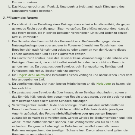
Forums zu nutzen.
Das Nutzungsrecht nach Punkt 2, Unterpunkt a bleibt auch nach Kündigung des
Nutzungsvertrages bestehen.
3. Pflichten des Nutzers
Du erklärst mit der Erstellung eines Beitrags, dass er keine Inhalte enthält, die gegen
geltendes Recht oder die guten Sitten verstoßen. Du erklärst insbesondere, dass du
das Recht besitzt, die in deinen Beiträgen verwendeten Links und Bilder zu setzen
bzw. zu verwenden.
Der Betreiber des Forums übt das Hausrecht aus. Bei Verstößen gegen diese
Nutzungsbedingungen oder anderer im Forum veröffentlichten Regeln kann der
Betreiber dich nach Abmahnung zeitweise oder dauerhaft von der Nutzung dieses
Forums ausschließen und dir ein Hausverbot erteilen.
Du nimmst zur Kenntnis, dass der Betreiber keine Verantwortung für die Inhalte von
Beiträgen übernimmt, die er nicht selbst erstellt hat oder die er nicht zur Kenntnis
genommen hat. Du gestattest dem Betreiber, dein Benutzerkonto, Beiträge und
Funktionen jederzeit zu löschen oder zu sperren.
Die
Regeln des Forums
sind Bestandteil dieses Vertrages und nachzulesen unter dem
hier angegebenen Link.
Du verpflichtest dich, dich nach besten Möglichkeiten an die
Netiquette
zu halten, die
hier verlinkt ist.
Du gestattest dem Betreiber darüber hinaus, deine Beiträge abzuändern, sofern er
das für nötig hält, um sie den genannten Regeln anzupassen, oder sie geeignet sind,
dem Betreiber oder einem Dritten Schaden zuzufügen.
Verschwiegenheit: werden Texte oder sonstige Inhalte aus dem nichtöffentlichen
Bereich des Forums ohne ausdrückliche schriftliche Erlaubnis des/der jeweiligen
Autor*in außerhalb des Forums
nicht-Mitgliedern oder gesperrten Nutzern
zugänglich gemacht oder veröffentlicht, werden wir dies bei Bedarf verfolgen und, falls
wir die Person haftbar machen können, eine Vertragsstrafe von bis zu 1500€
einfordern. Die genaue Höhe legt der Betreiber im Einzelfall innerhalb dieses
Rahmens entsprechend der jeweiligen Schwere fest. Davon abweichend gelten die
Regelungen unter Abschnitt 4.