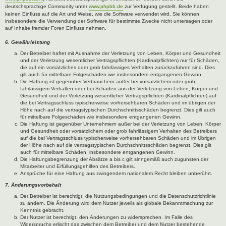
deutschsprachige Community unter
www.phpbb.de
zur Verfügung gestellt. Beide haben
keinen Einfluss auf die Art und Weise, wie die Software verwendet wird. Sie können
insbesondere die Verwendung der Software für bestimmte Zwecke nicht untersagen oder
auf Inhalte fremder Foren Einfluss nehmen.
6. Gewährleistung
Der Betreiber haftet mit Ausnahme der Verletzung von Leben, Körper und Gesundheit
und der Verletzung wesentlicher Vertragspflichten (Kardinalpflichten) nur für Schäden,
die auf ein vorsätzliches oder grob fahrlässiges Verhalten zurückzuführen sind. Dies
gilt auch für mittelbare Folgeschäden wie insbesondere entgangenen Gewinn.
Die Haftung ist gegenüber Verbrauchern außer bei vorsätzlichem oder grob
fahrlässigem Verhalten oder bei Schäden aus der Verletzung von Leben, Körper und
Gesundheit und der Verletzung wesentlicher Vertragspflichten (Kardinalpflichten) auf
die bei Vertragsschluss typischerweise vorhersehbaren Schäden und im übrigen der
Höhe nach auf die vertragstypischen Durchschnittsschäden begrenzt. Dies gilt auch
für mittelbare Folgeschäden wie insbesondere entgangenen Gewinn.
Die Haftung ist gegenüber Unternehmern außer bei der Verletzung von Leben, Körper
und Gesundheit oder vorsätzlichem oder grob fahrlässigem Verhalten des Betreibers
auf die bei Vertragsschluss typischerweise vorhersehbaren Schäden und im Übrigen
der Höhe nach auf die vertragstypischen Durchschnittsschäden begrenzt. Dies gilt
auch für mittelbare Schäden, insbesondere entgangenen Gewinn.
Die Haftungsbegrenzung der Absätze a bis c gilt sinngemäß auch zugunsten der
Mitarbeiter und Erfüllungsgehilfen des Betreibers.
Ansprüche für eine Haftung aus zwingendem nationalem Recht bleiben unberührt.
7. Änderungsvorbehalt
Der Betreiber ist berechtigt, die Nutzungsbedingungen und die Datenschutzrichtlinie
zu ändern. Die Änderung wird dem Nutzer jeweils als globale Bekanntmachung zur
Kenntnis gebracht.
Der Nutzer ist berechtigt, den Änderungen zu widersprechen. Im Falle des
Widerspruchs erlischt das zwischen dem Betreiber und dem Nutzer bestehende