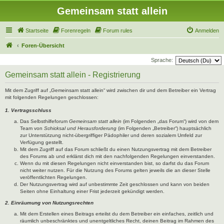
Gemeinsam statt allein
Startseite
Forenregeln
Forum rules
Anmelden
Foren-Übersicht
Sprache:
Gemeinsam statt allein - Registrierung
Mit dem Zugriff auf „Gemeinsam statt allein“ wird zwischen dir und dem Betreiber ein Vertrag
mit folgenden Regelungen geschlossen:
1. Vertragsschluss
Das Selbsthilfeforum
Gemeinsam statt allein
(im Folgenden „das Forum“) wird von dem
Team von
Schicksal und Herausforderung
(im Folgenden „Betreiber“) hauptsächlich
zur Unterstützung nicht-übergriffiger Pädophiler und deren sozialem Umfeld zur
Verfügung gestellt.
Mit dem Zugriff auf das Forum schließt du einen Nutzungsvertrag mit dem Betreiber
des Forums ab und erklärst dich mit den nachfolgenden Regelungen einverstanden.
Wenn du mit diesen Regelungen nicht einverstanden bist, so darfst du das Forum
nicht weiter nutzen. Für die Nutzung des Forums gelten jeweils die an dieser Stelle
veröffentlichten Regelungen.
Der Nutzungsvertrag wird auf unbestimmte Zeit geschlossen und kann von beiden
Seiten ohne Einhaltung einer Frist jederzeit gekündigt werden.
2. Einräumung von Nutzungsrechten
Mit dem Erstellen eines Beitrags erteilst du dem Betreiber ein einfaches, zeitlich und
räumlich unbeschränktes und unentgeltliches Recht, deinen Beitrag im Rahmen des