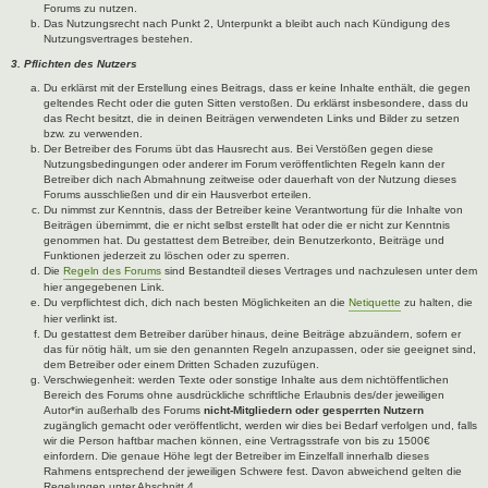
Forums zu nutzen.
Das Nutzungsrecht nach Punkt 2, Unterpunkt a bleibt auch nach Kündigung des
Nutzungsvertrages bestehen.
3. Pflichten des Nutzers
Du erklärst mit der Erstellung eines Beitrags, dass er keine Inhalte enthält, die gegen
geltendes Recht oder die guten Sitten verstoßen. Du erklärst insbesondere, dass du
das Recht besitzt, die in deinen Beiträgen verwendeten Links und Bilder zu setzen
bzw. zu verwenden.
Der Betreiber des Forums übt das Hausrecht aus. Bei Verstößen gegen diese
Nutzungsbedingungen oder anderer im Forum veröffentlichten Regeln kann der
Betreiber dich nach Abmahnung zeitweise oder dauerhaft von der Nutzung dieses
Forums ausschließen und dir ein Hausverbot erteilen.
Du nimmst zur Kenntnis, dass der Betreiber keine Verantwortung für die Inhalte von
Beiträgen übernimmt, die er nicht selbst erstellt hat oder die er nicht zur Kenntnis
genommen hat. Du gestattest dem Betreiber, dein Benutzerkonto, Beiträge und
Funktionen jederzeit zu löschen oder zu sperren.
Die
Regeln des Forums
sind Bestandteil dieses Vertrages und nachzulesen unter dem
hier angegebenen Link.
Du verpflichtest dich, dich nach besten Möglichkeiten an die
Netiquette
zu halten, die
hier verlinkt ist.
Du gestattest dem Betreiber darüber hinaus, deine Beiträge abzuändern, sofern er
das für nötig hält, um sie den genannten Regeln anzupassen, oder sie geeignet sind,
dem Betreiber oder einem Dritten Schaden zuzufügen.
Verschwiegenheit: werden Texte oder sonstige Inhalte aus dem nichtöffentlichen
Bereich des Forums ohne ausdrückliche schriftliche Erlaubnis des/der jeweiligen
Autor*in außerhalb des Forums
nicht-Mitgliedern oder gesperrten Nutzern
zugänglich gemacht oder veröffentlicht, werden wir dies bei Bedarf verfolgen und, falls
wir die Person haftbar machen können, eine Vertragsstrafe von bis zu 1500€
einfordern. Die genaue Höhe legt der Betreiber im Einzelfall innerhalb dieses
Rahmens entsprechend der jeweiligen Schwere fest. Davon abweichend gelten die
Regelungen unter Abschnitt 4.