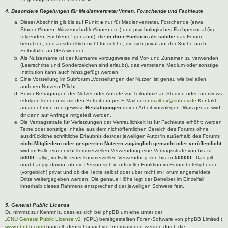
4. Besondere Regelungen für Medienvertreter*innen, Forschende und Fachleute
Dieser Abschnitt gilt bis auf Punkt
e
nur für Medienvertreter, Forschende (etwa
Student*innen, Wissenschaftler*innen etc.) und psychologisches Fachpersonal (im
folgenden „Fachleute“ genannt), die
in ihrer Funktion als solche
das Forum
benutzen, und ausdrücklich nicht für solche, die sich privat auf der Suche nach
Selbsthilfe an GSA wenden.
Als Nutzername ist der Klarname vorzugsweise mit Vor- und Zunamen zu verwenden
(Leerschritte und Sonderzeichen sind erlaubt), das vertretene Medium oder sonstige
Institution kann auch hinzugefügt werden.
Eine Vorstellung im Subforum „Vorstellungen der Nutzer“ ist genau wie bei allen
anderen Nutzern Pflicht.
Bevor Befragungen der Nutzer oder Aufrufe zur Teilnahme an Studien oder Interviews
erfolgen können ist mit den Betreibern per E-Mail unter
mailbox@suh-ev.de
Kontakt
aufzunehmen und gewisse
Bestätigungen
deiner Arbeit vorzulegen. Was genau wird
dir dann auf Anfrage mitgeteilt werden.
Die Vertragsstrafe für Verletzungen der Vertraulichkeit ist für Fachleute erhöht: werden
Texte oder sonstige Inhalte aus dem nichtöffentlichen Bereich des Forums ohne
ausdrückliche schriftliche Erlaubnis des/der jeweiligen Autor*in außerhalb des Forums
nicht-Mitgliedern oder gesperrten Nutzern zugänglich gemacht oder veröffentlicht
,
wird im Falle einer nicht-kommerziellen Verwendung eine Vertragsstrafe von bis zu
5000€
fällig, im Falle einer kommerziellen Verwendung von bis zu
50000€
. Das gilt
unabhängig davon, ob die Person sich in offizieller Funktion im Forum beteiligt oder
(vorgeblich) privat und ob die Texte selbst oder über nicht im Forum angemeldete
Dritte weitergegeben werden. Die genaue Höhe legt der Betreiber im Einzelfall
innerhalb dieses Rahmens entsprechend der jeweiligen Schwere fest.
5. General Public License
Du nimmst zur Kenntnis, dass es sich bei phpBB um eine unter der
„GNU General Public License v2“
(GPL) bereitgestellten Foren-Software von phpBB Limited (
www.phpbb.com
) handelt; deutschsprachige Informationen werden durch die