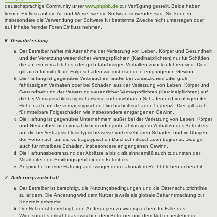
deutschsprachige Community unter
www.phpbb.de
zur Verfügung gestellt. Beide haben
keinen Einfluss auf die Art und Weise, wie die Software verwendet wird. Sie können
insbesondere die Verwendung der Software für bestimmte Zwecke nicht untersagen oder
auf Inhalte fremder Foren Einfluss nehmen.
6. Gewährleistung
Der Betreiber haftet mit Ausnahme der Verletzung von Leben, Körper und Gesundheit
und der Verletzung wesentlicher Vertragspflichten (Kardinalpflichten) nur für Schäden,
die auf ein vorsätzliches oder grob fahrlässiges Verhalten zurückzuführen sind. Dies
gilt auch für mittelbare Folgeschäden wie insbesondere entgangenen Gewinn.
Die Haftung ist gegenüber Verbrauchern außer bei vorsätzlichem oder grob
fahrlässigem Verhalten oder bei Schäden aus der Verletzung von Leben, Körper und
Gesundheit und der Verletzung wesentlicher Vertragspflichten (Kardinalpflichten) auf
die bei Vertragsschluss typischerweise vorhersehbaren Schäden und im übrigen der
Höhe nach auf die vertragstypischen Durchschnittsschäden begrenzt. Dies gilt auch
für mittelbare Folgeschäden wie insbesondere entgangenen Gewinn.
Die Haftung ist gegenüber Unternehmern außer bei der Verletzung von Leben, Körper
und Gesundheit oder vorsätzlichem oder grob fahrlässigem Verhalten des Betreibers
auf die bei Vertragsschluss typischerweise vorhersehbaren Schäden und im Übrigen
der Höhe nach auf die vertragstypischen Durchschnittsschäden begrenzt. Dies gilt
auch für mittelbare Schäden, insbesondere entgangenen Gewinn.
Die Haftungsbegrenzung der Absätze a bis c gilt sinngemäß auch zugunsten der
Mitarbeiter und Erfüllungsgehilfen des Betreibers.
Ansprüche für eine Haftung aus zwingendem nationalem Recht bleiben unberührt.
7. Änderungsvorbehalt
Der Betreiber ist berechtigt, die Nutzungsbedingungen und die Datenschutzrichtlinie
zu ändern. Die Änderung wird dem Nutzer jeweils als globale Bekanntmachung zur
Kenntnis gebracht.
Der Nutzer ist berechtigt, den Änderungen zu widersprechen. Im Falle des
Widerspruchs erlischt das zwischen dem Betreiber und dem Nutzer bestehende