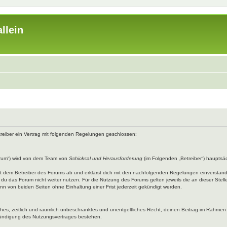
llein
etreiber ein Vertrag mit folgenden Regelungen geschlossen:
rum“) wird von dem Team von
Schicksal und Herausforderung
(im Folgenden „Betreiber“) hauptsäc
mit dem Betreiber des Forums ab und erklärst dich mit den nachfolgenden Regelungen einverstan
du das Forum nicht weiter nutzen. Für die Nutzung des Forums gelten jeweils die an dieser Stell
n von beiden Seiten ohne Einhaltung einer Frist jederzeit gekündigt werden.
faches, zeitlich und räumlich unbeschränktes und unentgeltliches Recht, deinen Beitrag im Rahme
Kündigung des Nutzungsvertrages bestehen.