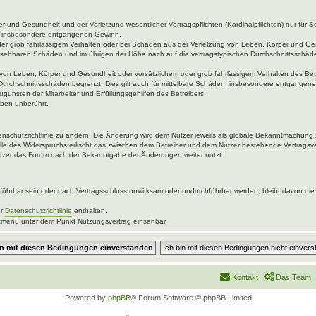
 und Gesundheit und der Verletzung wesentlicher Vertragspflichten (Kardinalpflichten) nur für Sc
wie insbesondere entgangenen Gewinn.
der grob fahrlässigem Verhalten oder bei Schäden aus der Verletzung von Leben, Körper und Ges
rhersehbaren Schäden und im übrigen der Höhe nach auf die vertragstypischen Durchschnittsschäde
von Leben, Körper und Gesundheit oder vorsätzlichem oder grob fahrlässigem Verhalten des Betr
Durchschnittsschäden begrenzt. Dies gilt auch für mittelbare Schäden, insbesondere entgangen
gunsten der Mitarbeiter und Erfüllungsgehilfen des Betreibers.
ben unberührt.
enschutzrichtlinie zu ändern. Die Änderung wird dem Nutzer jeweils als globale Bekanntmachung 
lle des Widerspruchs erlischt das zwischen dem Betreiber und dem Nutzer bestehende Vertragsver
utzer das Forum nach der Bekanntgabe der Änderungen weiter nutzt.
ührbar sein oder nach Vertragsschluss unwirksam oder undurchführbar werden, bleibt davon die 
er
Datenschutzrichtlinie
enthalten.
uptmenü unter dem Punkt Nutzungsvertrag einsehbar.
Kontakt
Das Team
Powered by
phpBB
® Forum Software © phpBB Limited