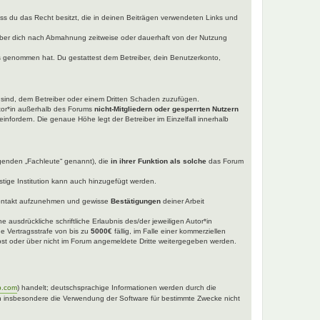
dass du das Recht besitzt, die in deinen Beiträgen verwendeten Links und
iber dich nach Abmahnung zeitweise oder dauerhaft von der Nutzung
tnis genommen hat. Du gestattest dem Betreiber, dein Benutzerkonto,
t sind, dem Betreiber oder einem Dritten Schaden zuzufügen.
utor*in außerhalb des Forums
nicht-Mitgliedern oder gesperrten Nutzern
einfordern. Die genaue Höhe legt der Betreiber im Einzelfall innerhalb
lgenden „Fachleute“ genannt), die
in ihrer Funktion als solche
das Forum
tige Institution kann auch hinzugefügt werden.
ntakt aufzunehmen und gewisse
Bestätigungen
deiner Arbeit
 ausdrückliche schriftliche Erlaubnis des/der jeweiligen Autor*in
ne Vertragsstrafe von bis zu
5000€
fällig, im Falle einer kommerziellen
selbst oder über nicht im Forum angemeldete Dritte weitergegeben werden.
b.com
) handelt; deutschsprachige Informationen werden durch die
nen insbesondere die Verwendung der Software für bestimmte Zwecke nicht