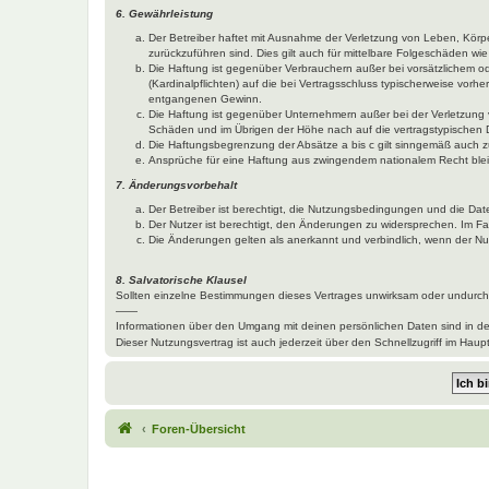
6. Gewährleistung
Der Betreiber haftet mit Ausnahme der Verletzung von Leben, Körper
zurückzuführen sind. Dies gilt auch für mittelbare Folgeschäden 
Die Haftung ist gegenüber Verbrauchern außer bei vorsätzlichem o
(Kardinalpflichten) auf die bei Vertragsschluss typischerweise vo
entgangenen Gewinn.
Die Haftung ist gegenüber Unternehmern außer bei der Verletzung 
Schäden und im Übrigen der Höhe nach auf die vertragstypischen 
Die Haftungsbegrenzung der Absätze a bis c gilt sinngemäß auch zu
Ansprüche für eine Haftung aus zwingendem nationalem Recht blei
7. Änderungsvorbehalt
Der Betreiber ist berechtigt, die Nutzungsbedingungen und die Dat
Der Nutzer ist berechtigt, den Änderungen zu widersprechen. Im Fa
Die Änderungen gelten als anerkannt und verbindlich, wenn der N
8. Salvatorische Klausel
Sollten einzelne Bestimmungen dieses Vertrages unwirksam oder undurchf
——
Informationen über den Umgang mit deinen persönlichen Daten sind in d
Dieser Nutzungsvertrag ist auch jederzeit über den Schnellzugriff im Ha
Foren-Übersicht