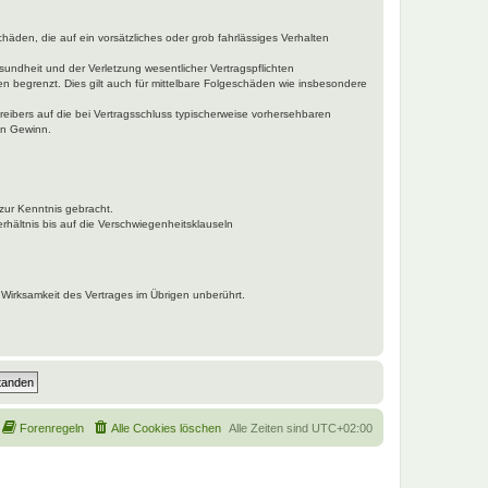
häden, die auf ein vorsätzliches oder grob fahrlässiges Verhalten
undheit und der Verletzung wesentlicher Vertragspflichten
n begrenzt. Dies gilt auch für mittelbare Folgeschäden wie insbesondere
eibers auf die bei Vertragsschluss typischerweise vorhersehbaren
en Gewinn.
zur Kenntnis gebracht.
hältnis bis auf die Verschwiegenheitsklauseln
Wirksamkeit des Vertrages im Übrigen unberührt.
Forenregeln
Alle Cookies löschen
Alle Zeiten sind
UTC+02:00