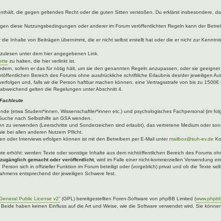
e enthält, die gegen geltendes Recht oder die guten Sitten verstoßen. Du erklärst insbesondere, 
egen diese Nutzungsbedingungen oder anderer im Forum veröffentlichten Regeln kann der Betre
die Inhalte von Beiträgen übernimmt, die er nicht selbst erstellt hat oder die er nicht zur Kenn
hzulesen unter dem hier angegebenen Link.
ette
zu halten, die hier verlinkt ist.
ndern, sofern er das für nötig hält, um sie den genannten Regeln anzupassen, oder sie geeigne
töffentlichen Bereich des Forums ohne ausdrückliche schriftliche Erlaubnis des/der jeweiligen A
verfolgen und, falls wir die Person haftbar machen können, eine Vertragsstrafe von bis zu 1500€ 
abweichend gelten die Regelungen unter Abschnitt 4.
 Fachleute
ende (etwa Student*innen, Wissenschaftler*innen etc.) und psychologisches Fachpersonal (im fo
er Suche nach Selbsthilfe an GSA wenden.
n zu verwenden (Leerschritte und Sonderzeichen sind erlaubt), das vertretene Medium oder sons
ie bei allen anderen Nutzern Pflicht.
n oder Interviews erfolgen können ist mit den Betreibern per E-Mail unter
mailbox@suh-ev.de
Ko
.
leute erhöht: werden Texte oder sonstige Inhalte aus dem nichtöffentlichen Bereich des Forums ohne
 zugänglich gemacht oder veröffentlicht
, wird im Falle einer nicht-kommerziellen Verwendung ei
 Person sich in offizieller Funktion im Forum beteiligt oder (vorgeblich) privat und ob die Texte 
 Rahmens entsprechend der jeweiligen Schwere fest.
eneral Public License v2“
(GPL) bereitgestellten Foren-Software von phpBB Limited (
www.phpb
. Beide haben keinen Einfluss auf die Art und Weise, wie die Software verwendet wird. Sie kön