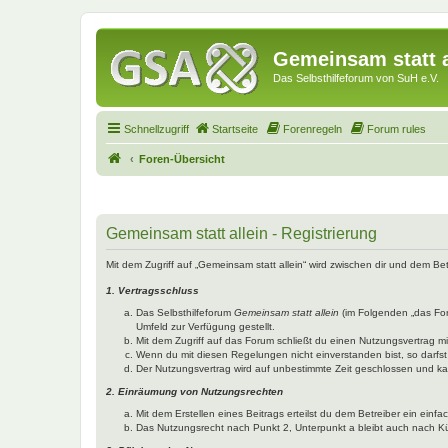
Gemeinsam statt a
Das Selbsthilfeforum von SuH e.V.
Schnellzugriff
Startseite
Forenregeln
Forum rules
Foren-Übersicht
Gemeinsam statt allein - Registrierung
Mit dem Zugriff auf „Gemeinsam statt allein“ wird zwischen dir und dem B
1. Vertragsschluss
Das Selbsthilfeforum
Gemeinsam statt allein
(im Folgenden „das Fo
Umfeld zur Verfügung gestellt.
Mit dem Zugriff auf das Forum schließt du einen Nutzungsvertrag 
Wenn du mit diesen Regelungen nicht einverstanden bist, so darfst 
Der Nutzungsvertrag wird auf unbestimmte Zeit geschlossen und kan
2. Einräumung von Nutzungsrechten
Mit dem Erstellen eines Beitrags erteilst du dem Betreiber ein ein
Das Nutzungsrecht nach Punkt 2, Unterpunkt a bleibt auch nach 