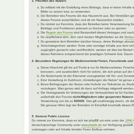
3. Pflichten des Nutzers
Du erklärst mit der Erstellung eines Beitrags, dass er keine Inhalt
Bilder zu setzen bzw. zu verwenden.
Der Betreiber des Forums übt das Hausrecht aus. Bei Verstößen g
dieses Forums ausschließen und dir ein Hausverbot erteilen.
Du nimmst zur Kenntnis, dass der Betreiber keine Verantwortung für 
Beiträge und Funktionen jederzeit zu löschen oder zu sperren.
Die
Regeln des Forums
sind Bestandteil dieses Vertrages und nac
Du verpflichtest dich, dich nach besten Möglichkeiten an die
Netiqu
Du gestattest dem Betreiber darüber hinaus, deine Beiträge abzuä
Verschwiegenheit: werden Texte oder sonstige Inhalte aus dem nich
zugänglich gemacht oder veröffentlicht, werden wir dies bei Bedarf 
dieses Rahmens entsprechend der jeweiligen Schwere fest. Davon 
4. Besondere Regelungen für Medienvertreter*innen, Forschende und
Dieser Abschnitt gilt bis auf Punkt
e
nur für Medienvertreter, Forsch
benutzen, und ausdrücklich nicht für solche, die sich privat auf d
Als Nutzername ist der Klarname vorzugsweise mit Vor- und Zuname
Eine Vorstellung im Subforum „Vorstellungen der Nutzer“ ist genau w
Bevor Befragungen der Nutzer oder Aufrufe zur Teilnahme an Studie
vorzulegen. Was genau wird dir dann auf Anfrage mitgeteilt werden
Die Vertragsstrafe für Verletzungen der Vertraulichkeit ist für Fach
außerhalb des Forums
nicht-Mitgliedern oder gesperrten Nutzern
Verwendung von bis zu
50000€
. Das gilt unabhängig davon, ob die
Die genaue Höhe legt der Betreiber im Einzelfall innerhalb dieses
5. General Public License
Du nimmst zur Kenntnis, dass es sich bei phpBB um eine unter der
„GNU G
deutschsprachige Community unter
www.phpbb.de
zur Verfügung gestellt
untersagen oder auf Inhalte fremder Foren Einfluss nehmen.