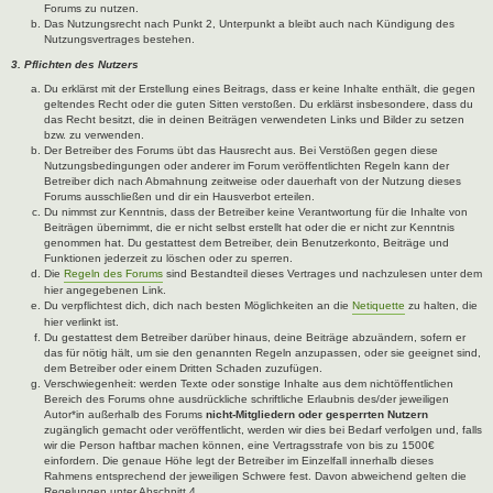
Forums zu nutzen.
Das Nutzungsrecht nach Punkt 2, Unterpunkt a bleibt auch nach Kündigung des
Nutzungsvertrages bestehen.
3. Pflichten des Nutzers
Du erklärst mit der Erstellung eines Beitrags, dass er keine Inhalte enthält, die gegen
geltendes Recht oder die guten Sitten verstoßen. Du erklärst insbesondere, dass du
das Recht besitzt, die in deinen Beiträgen verwendeten Links und Bilder zu setzen
bzw. zu verwenden.
Der Betreiber des Forums übt das Hausrecht aus. Bei Verstößen gegen diese
Nutzungsbedingungen oder anderer im Forum veröffentlichten Regeln kann der
Betreiber dich nach Abmahnung zeitweise oder dauerhaft von der Nutzung dieses
Forums ausschließen und dir ein Hausverbot erteilen.
Du nimmst zur Kenntnis, dass der Betreiber keine Verantwortung für die Inhalte von
Beiträgen übernimmt, die er nicht selbst erstellt hat oder die er nicht zur Kenntnis
genommen hat. Du gestattest dem Betreiber, dein Benutzerkonto, Beiträge und
Funktionen jederzeit zu löschen oder zu sperren.
Die
Regeln des Forums
sind Bestandteil dieses Vertrages und nachzulesen unter dem
hier angegebenen Link.
Du verpflichtest dich, dich nach besten Möglichkeiten an die
Netiquette
zu halten, die
hier verlinkt ist.
Du gestattest dem Betreiber darüber hinaus, deine Beiträge abzuändern, sofern er
das für nötig hält, um sie den genannten Regeln anzupassen, oder sie geeignet sind,
dem Betreiber oder einem Dritten Schaden zuzufügen.
Verschwiegenheit: werden Texte oder sonstige Inhalte aus dem nichtöffentlichen
Bereich des Forums ohne ausdrückliche schriftliche Erlaubnis des/der jeweiligen
Autor*in außerhalb des Forums
nicht-Mitgliedern oder gesperrten Nutzern
zugänglich gemacht oder veröffentlicht, werden wir dies bei Bedarf verfolgen und, falls
wir die Person haftbar machen können, eine Vertragsstrafe von bis zu 1500€
einfordern. Die genaue Höhe legt der Betreiber im Einzelfall innerhalb dieses
Rahmens entsprechend der jeweiligen Schwere fest. Davon abweichend gelten die
Regelungen unter Abschnitt 4.