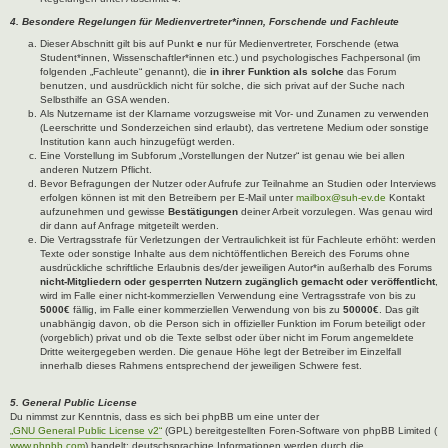
4. Besondere Regelungen für Medienvertreter*innen, Forschende und Fachleute
Dieser Abschnitt gilt bis auf Punkt
e
nur für Medienvertreter, Forschende (etwa
Student*innen, Wissenschaftler*innen etc.) und psychologisches Fachpersonal (im
folgenden „Fachleute“ genannt), die
in ihrer Funktion als solche
das Forum
benutzen, und ausdrücklich nicht für solche, die sich privat auf der Suche nach
Selbsthilfe an GSA wenden.
Als Nutzername ist der Klarname vorzugsweise mit Vor- und Zunamen zu verwenden
(Leerschritte und Sonderzeichen sind erlaubt), das vertretene Medium oder sonstige
Institution kann auch hinzugefügt werden.
Eine Vorstellung im Subforum „Vorstellungen der Nutzer“ ist genau wie bei allen
anderen Nutzern Pflicht.
Bevor Befragungen der Nutzer oder Aufrufe zur Teilnahme an Studien oder Interviews
erfolgen können ist mit den Betreibern per E-Mail unter
mailbox@suh-ev.de
Kontakt
aufzunehmen und gewisse
Bestätigungen
deiner Arbeit vorzulegen. Was genau wird
dir dann auf Anfrage mitgeteilt werden.
Die Vertragsstrafe für Verletzungen der Vertraulichkeit ist für Fachleute erhöht: werden
Texte oder sonstige Inhalte aus dem nichtöffentlichen Bereich des Forums ohne
ausdrückliche schriftliche Erlaubnis des/der jeweiligen Autor*in außerhalb des Forums
nicht-Mitgliedern oder gesperrten Nutzern zugänglich gemacht oder veröffentlicht
,
wird im Falle einer nicht-kommerziellen Verwendung eine Vertragsstrafe von bis zu
5000€
fällig, im Falle einer kommerziellen Verwendung von bis zu
50000€
. Das gilt
unabhängig davon, ob die Person sich in offizieller Funktion im Forum beteiligt oder
(vorgeblich) privat und ob die Texte selbst oder über nicht im Forum angemeldete
Dritte weitergegeben werden. Die genaue Höhe legt der Betreiber im Einzelfall
innerhalb dieses Rahmens entsprechend der jeweiligen Schwere fest.
5. General Public License
Du nimmst zur Kenntnis, dass es sich bei phpBB um eine unter der
„GNU General Public License v2“
(GPL) bereitgestellten Foren-Software von phpBB Limited (
www.phpbb.com
) handelt; deutschsprachige Informationen werden durch die