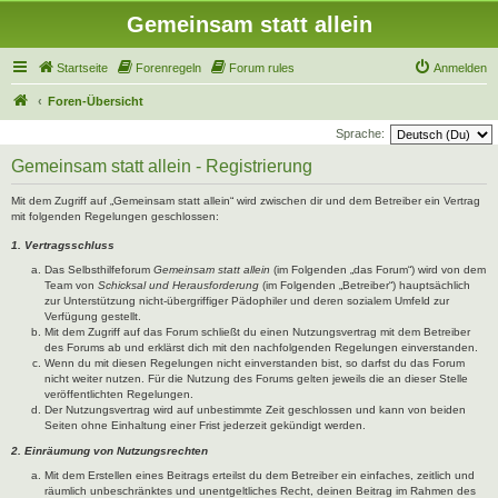
Gemeinsam statt allein
Startseite
Forenregeln
Forum rules
Anmelden
Foren-Übersicht
Sprache:
Gemeinsam statt allein - Registrierung
Mit dem Zugriff auf „Gemeinsam statt allein“ wird zwischen dir und dem Betreiber ein Vertrag
mit folgenden Regelungen geschlossen:
1. Vertragsschluss
Das Selbsthilfeforum
Gemeinsam statt allein
(im Folgenden „das Forum“) wird von dem
Team von
Schicksal und Herausforderung
(im Folgenden „Betreiber“) hauptsächlich
zur Unterstützung nicht-übergriffiger Pädophiler und deren sozialem Umfeld zur
Verfügung gestellt.
Mit dem Zugriff auf das Forum schließt du einen Nutzungsvertrag mit dem Betreiber
des Forums ab und erklärst dich mit den nachfolgenden Regelungen einverstanden.
Wenn du mit diesen Regelungen nicht einverstanden bist, so darfst du das Forum
nicht weiter nutzen. Für die Nutzung des Forums gelten jeweils die an dieser Stelle
veröffentlichten Regelungen.
Der Nutzungsvertrag wird auf unbestimmte Zeit geschlossen und kann von beiden
Seiten ohne Einhaltung einer Frist jederzeit gekündigt werden.
2. Einräumung von Nutzungsrechten
Mit dem Erstellen eines Beitrags erteilst du dem Betreiber ein einfaches, zeitlich und
räumlich unbeschränktes und unentgeltliches Recht, deinen Beitrag im Rahmen des