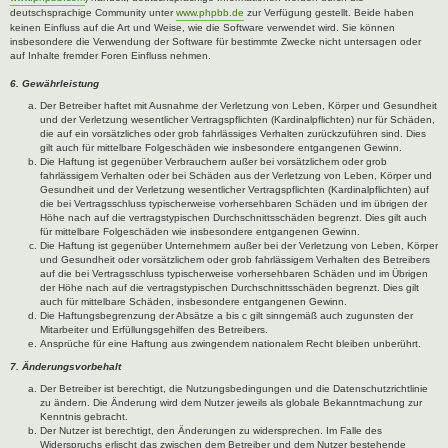
deutschsprachige Community unter
www.phpbb.de
zur Verfügung gestellt. Beide haben
keinen Einfluss auf die Art und Weise, wie die Software verwendet wird. Sie können
insbesondere die Verwendung der Software für bestimmte Zwecke nicht untersagen oder
auf Inhalte fremder Foren Einfluss nehmen.
6. Gewährleistung
Der Betreiber haftet mit Ausnahme der Verletzung von Leben, Körper und Gesundheit
und der Verletzung wesentlicher Vertragspflichten (Kardinalpflichten) nur für Schäden,
die auf ein vorsätzliches oder grob fahrlässiges Verhalten zurückzuführen sind. Dies
gilt auch für mittelbare Folgeschäden wie insbesondere entgangenen Gewinn.
Die Haftung ist gegenüber Verbrauchern außer bei vorsätzlichem oder grob
fahrlässigem Verhalten oder bei Schäden aus der Verletzung von Leben, Körper und
Gesundheit und der Verletzung wesentlicher Vertragspflichten (Kardinalpflichten) auf
die bei Vertragsschluss typischerweise vorhersehbaren Schäden und im übrigen der
Höhe nach auf die vertragstypischen Durchschnittsschäden begrenzt. Dies gilt auch
für mittelbare Folgeschäden wie insbesondere entgangenen Gewinn.
Die Haftung ist gegenüber Unternehmern außer bei der Verletzung von Leben, Körper
und Gesundheit oder vorsätzlichem oder grob fahrlässigem Verhalten des Betreibers
auf die bei Vertragsschluss typischerweise vorhersehbaren Schäden und im Übrigen
der Höhe nach auf die vertragstypischen Durchschnittsschäden begrenzt. Dies gilt
auch für mittelbare Schäden, insbesondere entgangenen Gewinn.
Die Haftungsbegrenzung der Absätze a bis c gilt sinngemäß auch zugunsten der
Mitarbeiter und Erfüllungsgehilfen des Betreibers.
Ansprüche für eine Haftung aus zwingendem nationalem Recht bleiben unberührt.
7. Änderungsvorbehalt
Der Betreiber ist berechtigt, die Nutzungsbedingungen und die Datenschutzrichtlinie
zu ändern. Die Änderung wird dem Nutzer jeweils als globale Bekanntmachung zur
Kenntnis gebracht.
Der Nutzer ist berechtigt, den Änderungen zu widersprechen. Im Falle des
Widerspruchs erlischt das zwischen dem Betreiber und dem Nutzer bestehende