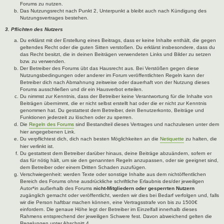
Forums zu nutzen.
Das Nutzungsrecht nach Punkt 2, Unterpunkt a bleibt auch nach Kündigung des
Nutzungsvertrages bestehen.
3. Pflichten des Nutzers
Du erklärst mit der Erstellung eines Beitrags, dass er keine Inhalte enthält, die gegen
geltendes Recht oder die guten Sitten verstoßen. Du erklärst insbesondere, dass du
das Recht besitzt, die in deinen Beiträgen verwendeten Links und Bilder zu setzen
bzw. zu verwenden.
Der Betreiber des Forums übt das Hausrecht aus. Bei Verstößen gegen diese
Nutzungsbedingungen oder anderer im Forum veröffentlichten Regeln kann der
Betreiber dich nach Abmahnung zeitweise oder dauerhaft von der Nutzung dieses
Forums ausschließen und dir ein Hausverbot erteilen.
Du nimmst zur Kenntnis, dass der Betreiber keine Verantwortung für die Inhalte von
Beiträgen übernimmt, die er nicht selbst erstellt hat oder die er nicht zur Kenntnis
genommen hat. Du gestattest dem Betreiber, dein Benutzerkonto, Beiträge und
Funktionen jederzeit zu löschen oder zu sperren.
Die
Regeln des Forums
sind Bestandteil dieses Vertrages und nachzulesen unter dem
hier angegebenen Link.
Du verpflichtest dich, dich nach besten Möglichkeiten an die
Netiquette
zu halten, die
hier verlinkt ist.
Du gestattest dem Betreiber darüber hinaus, deine Beiträge abzuändern, sofern er
das für nötig hält, um sie den genannten Regeln anzupassen, oder sie geeignet sind,
dem Betreiber oder einem Dritten Schaden zuzufügen.
Verschwiegenheit: werden Texte oder sonstige Inhalte aus dem nichtöffentlichen
Bereich des Forums ohne ausdrückliche schriftliche Erlaubnis des/der jeweiligen
Autor*in außerhalb des Forums
nicht-Mitgliedern oder gesperrten Nutzern
zugänglich gemacht oder veröffentlicht, werden wir dies bei Bedarf verfolgen und, falls
wir die Person haftbar machen können, eine Vertragsstrafe von bis zu 1500€
einfordern. Die genaue Höhe legt der Betreiber im Einzelfall innerhalb dieses
Rahmens entsprechend der jeweiligen Schwere fest. Davon abweichend gelten die
Regelungen unter Abschnitt 4.