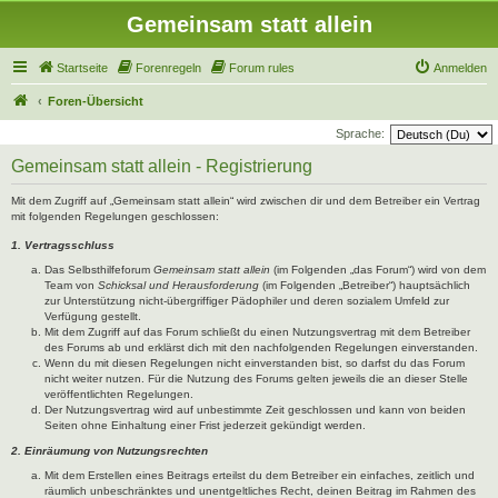
Gemeinsam statt allein
Startseite
Forenregeln
Forum rules
Anmelden
Foren-Übersicht
Sprache:
Gemeinsam statt allein - Registrierung
Mit dem Zugriff auf „Gemeinsam statt allein“ wird zwischen dir und dem Betreiber ein Vertrag
mit folgenden Regelungen geschlossen:
1. Vertragsschluss
Das Selbsthilfeforum
Gemeinsam statt allein
(im Folgenden „das Forum“) wird von dem
Team von
Schicksal und Herausforderung
(im Folgenden „Betreiber“) hauptsächlich
zur Unterstützung nicht-übergriffiger Pädophiler und deren sozialem Umfeld zur
Verfügung gestellt.
Mit dem Zugriff auf das Forum schließt du einen Nutzungsvertrag mit dem Betreiber
des Forums ab und erklärst dich mit den nachfolgenden Regelungen einverstanden.
Wenn du mit diesen Regelungen nicht einverstanden bist, so darfst du das Forum
nicht weiter nutzen. Für die Nutzung des Forums gelten jeweils die an dieser Stelle
veröffentlichten Regelungen.
Der Nutzungsvertrag wird auf unbestimmte Zeit geschlossen und kann von beiden
Seiten ohne Einhaltung einer Frist jederzeit gekündigt werden.
2. Einräumung von Nutzungsrechten
Mit dem Erstellen eines Beitrags erteilst du dem Betreiber ein einfaches, zeitlich und
räumlich unbeschränktes und unentgeltliches Recht, deinen Beitrag im Rahmen des