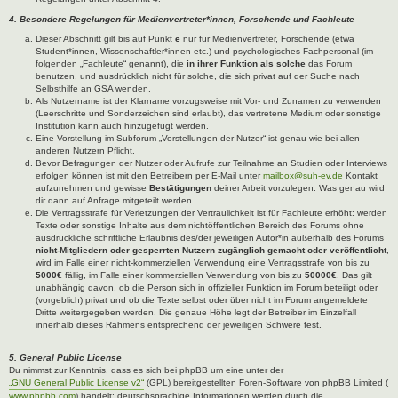
4. Besondere Regelungen für Medienvertreter*innen, Forschende und Fachleute
Dieser Abschnitt gilt bis auf Punkt
e
nur für Medienvertreter, Forschende (etwa
Student*innen, Wissenschaftler*innen etc.) und psychologisches Fachpersonal (im
folgenden „Fachleute“ genannt), die
in ihrer Funktion als solche
das Forum
benutzen, und ausdrücklich nicht für solche, die sich privat auf der Suche nach
Selbsthilfe an GSA wenden.
Als Nutzername ist der Klarname vorzugsweise mit Vor- und Zunamen zu verwenden
(Leerschritte und Sonderzeichen sind erlaubt), das vertretene Medium oder sonstige
Institution kann auch hinzugefügt werden.
Eine Vorstellung im Subforum „Vorstellungen der Nutzer“ ist genau wie bei allen
anderen Nutzern Pflicht.
Bevor Befragungen der Nutzer oder Aufrufe zur Teilnahme an Studien oder Interviews
erfolgen können ist mit den Betreibern per E-Mail unter
mailbox@suh-ev.de
Kontakt
aufzunehmen und gewisse
Bestätigungen
deiner Arbeit vorzulegen. Was genau wird
dir dann auf Anfrage mitgeteilt werden.
Die Vertragsstrafe für Verletzungen der Vertraulichkeit ist für Fachleute erhöht: werden
Texte oder sonstige Inhalte aus dem nichtöffentlichen Bereich des Forums ohne
ausdrückliche schriftliche Erlaubnis des/der jeweiligen Autor*in außerhalb des Forums
nicht-Mitgliedern oder gesperrten Nutzern zugänglich gemacht oder veröffentlicht
,
wird im Falle einer nicht-kommerziellen Verwendung eine Vertragsstrafe von bis zu
5000€
fällig, im Falle einer kommerziellen Verwendung von bis zu
50000€
. Das gilt
unabhängig davon, ob die Person sich in offizieller Funktion im Forum beteiligt oder
(vorgeblich) privat und ob die Texte selbst oder über nicht im Forum angemeldete
Dritte weitergegeben werden. Die genaue Höhe legt der Betreiber im Einzelfall
innerhalb dieses Rahmens entsprechend der jeweiligen Schwere fest.
5. General Public License
Du nimmst zur Kenntnis, dass es sich bei phpBB um eine unter der
„GNU General Public License v2“
(GPL) bereitgestellten Foren-Software von phpBB Limited (
www.phpbb.com
) handelt; deutschsprachige Informationen werden durch die