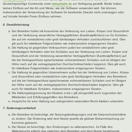
deutschsprachige Community unter
www.phpbb.de
zur Verfügung gestellt. Beide haben
keinen Einfluss auf die Art und Weise, wie die Software verwendet wird. Sie können
insbesondere die Verwendung der Software für bestimmte Zwecke nicht untersagen oder
auf Inhalte fremder Foren Einfluss nehmen.
6. Gewährleistung
Der Betreiber haftet mit Ausnahme der Verletzung von Leben, Körper und Gesundheit
und der Verletzung wesentlicher Vertragspflichten (Kardinalpflichten) nur für Schäden,
die auf ein vorsätzliches oder grob fahrlässiges Verhalten zurückzuführen sind. Dies
gilt auch für mittelbare Folgeschäden wie insbesondere entgangenen Gewinn.
Die Haftung ist gegenüber Verbrauchern außer bei vorsätzlichem oder grob
fahrlässigem Verhalten oder bei Schäden aus der Verletzung von Leben, Körper und
Gesundheit und der Verletzung wesentlicher Vertragspflichten (Kardinalpflichten) auf
die bei Vertragsschluss typischerweise vorhersehbaren Schäden und im übrigen der
Höhe nach auf die vertragstypischen Durchschnittsschäden begrenzt. Dies gilt auch
für mittelbare Folgeschäden wie insbesondere entgangenen Gewinn.
Die Haftung ist gegenüber Unternehmern außer bei der Verletzung von Leben, Körper
und Gesundheit oder vorsätzlichem oder grob fahrlässigem Verhalten des Betreibers
auf die bei Vertragsschluss typischerweise vorhersehbaren Schäden und im Übrigen
der Höhe nach auf die vertragstypischen Durchschnittsschäden begrenzt. Dies gilt
auch für mittelbare Schäden, insbesondere entgangenen Gewinn.
Die Haftungsbegrenzung der Absätze a bis c gilt sinngemäß auch zugunsten der
Mitarbeiter und Erfüllungsgehilfen des Betreibers.
Ansprüche für eine Haftung aus zwingendem nationalem Recht bleiben unberührt.
7. Änderungsvorbehalt
Der Betreiber ist berechtigt, die Nutzungsbedingungen und die Datenschutzrichtlinie
zu ändern. Die Änderung wird dem Nutzer jeweils als globale Bekanntmachung zur
Kenntnis gebracht.
Der Nutzer ist berechtigt, den Änderungen zu widersprechen. Im Falle des
Widerspruchs erlischt das zwischen dem Betreiber und dem Nutzer bestehende