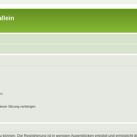
llein
en
ieser Sitzung verbergen
 können. Die Registrierung ist in wenigen Augenblicken erledigt und ermöglicht di