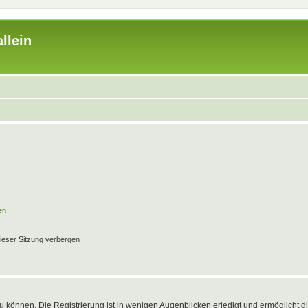
llein
en
ieser Sitzung verbergen
 können. Die Registrierung ist in wenigen Augenblicken erledigt und ermöglicht di